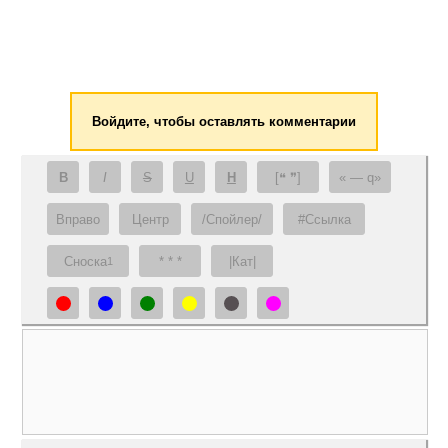
Войдите, чтобы оставлять комментарии
B
I
S
U
H
[❝ ❞]
— q
Вправо
Центр
/Спойлер/
#Ссылка
Сноска
* * *
|Кат|
1