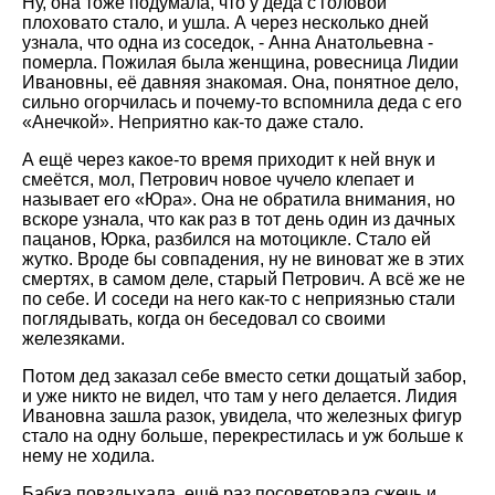
Ну, она тоже подумала, что у деда с головой
плоховато стало, и ушла. А через несколько дней
узнала, что одна из соседок, - Анна Анатольевна -
померла. Пожилая была женщина, ровесница Лидии
Ивановны, её давняя знакомая. Она, понятное дело,
сильно огорчилась и почему-то вспомнила деда с его
«Анечкой». Неприятно как-то даже стало.
А ещё через какое-то время приходит к ней внук и
смеётся, мол, Петрович новое чучело клепает и
называет его «Юра». Она не обратила внимания, но
вскоре узнала, что как раз в тот день один из дачных
пацанов, Юрка, разбился на мотоцикле. Стало ей
жутко. Вроде бы совпадения, ну не виноват же в этих
смертях, в самом деле, старый Петрович. А всё же не
по себе. И соседи на него как-то с неприязнью стали
поглядывать, когда он беседовал со своими
железяками.
Потом дед заказал себе вместо сетки дощатый забор,
и уже никто не видел, что там у него делается. Лидия
Ивановна зашла разок, увидела, что железных фигур
стало на одну больше, перекрестилась и уж больше к
нему не ходила.
Бабка повздыхала, ещё раз посоветовала сжечь и