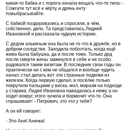
какая-то бабка и с порога начала вещать что-то типа: -
Сожгите тут всё к чёрту, и дрянь енту
повыбрасывайте.
С бабкой поздоровались и спросили, в чём,
собственно, дело. Та представилась Лидией
Ивановной и рассказала чудную историю.
С дедом алькиным она была не то что в дружбе, но в
добром соседстве. Заходила поболтать, когда ещё
жива была бабушка, да и после тоже. Только дед
после смерти жены замкнулся в себе и не особо
радовался таким визитам. В последние свои годы он
практически ни с кем не общался и вообще чудить
начал: стал делать вот эти странные поделки из
железок. Когда первую сделал, в посёлке только
покрутили пальцами у виска, мол, маразм на подходе
у старика. Лидия Ивановна наведалась к нему, а он
ходит вокруг этого чучела и бормочет что-то. Она
спрашивает: - Петрович, это что у тебя?
А он ей говорит:
- Это Аня! Анечка!