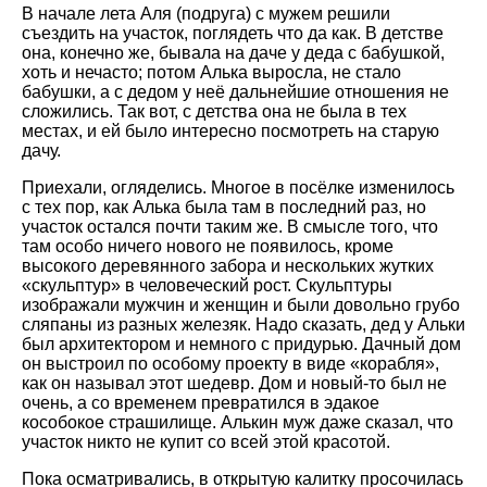
В начале лета Аля (подруга) с мужем решили
съездить на участок, поглядеть что да как. В детстве
она, конечно же, бывала на даче у деда с бабушкой,
хоть и нечасто; потом Алька выросла, не стало
бабушки, а с дедом у неё дальнейшие отношения не
сложились. Так вот, с детства она не была в тех
местах, и ей было интересно посмотреть на старую
дачу.
Приехали, огляделись. Многое в посёлке изменилось
с тех пор, как Алька была там в последний раз, но
участок остался почти таким же. В смысле того, что
там особо ничего нового не появилось, кроме
высокого деревянного забора и нескольких жутких
«скульптур» в человеческий рост. Скульптуры
изображали мужчин и женщин и были довольно грубо
сляпаны из разных железяк. Надо сказать, дед у Альки
был архитектором и немного с придурью. Дачный дом
он выстроил по особому проекту в виде «корабля»,
как он называл этот шедевр. Дом и новый-то был не
очень, а со временем превратился в эдакое
кособокое страшилище. Алькин муж даже сказал, что
участок никто не купит со всей этой красотой.
Пока осматривались, в открытую калитку просочилась