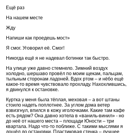
Ещё раз
На нашем месте
Жду
Напиши как проедешь мост»
Я смог. Уговорил её. Смог!
Никогда ещё я не надевал ботинки так быстро.
На улице уже давно стемнело. Зимний воздух
холодно, шершаво провёл по моим щекам, пальцам,
тыльным сторонам ладоней. Вдох ртом – и нёбо ещё
какое-то время чувствовало прохладу. Нахохлившись,
я двинулся к остановке.
Куртка у меня была тёплая, меховая – а вот штаны
стоило надеть поплотнее. За углом дома ветер
взвизгнул, впился в кожу иголочками. Какие там кафе
есть рядом? Она давно хотела в «ваниль-винил» - но
до неё от нашего места – площади Юности – три
квартала. Надо что-то поближе. С такими мыслями я
дошёл до остановки. Пластиковая стенка – лучшее