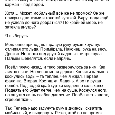
карман – под водой.
Хотя… Может, мобильный всё же не промок? Он же
прикрыт джинсами и толстой курткой. Вдруг вода ещё
не успела до него добраться? По крайней мере, не
затекла внутрь?
Я выберусь.
Медленно приподнял правую руку. рукав хрустнул,
отлипая ото льда. Примёрзла. Наконец, рука на весу.
Дрожит. Но корка под другой ладонью не треснула.
Пальцы шевелятся, если напрячь.
Повёл плечо назад, и тело развернулось за ним. Как
лимон в чае. Но левая меня держит. Кончики пальцев
коснулись воды – та теплее, чем я ждал. Первая
фаланга. Вторая. Костяшки. Ладонь. А вот и рукав
пошёл. Под водой край куртки медленно колыхался.
Поднять его будет легче, чем на суше. Коснулся ноги,
но ощутил лишь слабое давление. Повёл кисть вверх,
сгребая ткань.
Так. Теперь надо засунуть руку в джинсы, схватить
мобильный, и выдернуть. Резко, чтоб он не промок.