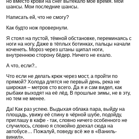
но вместо крови на снег вытекало моё время. Мои
шансы. Мои последние шансы.
Написать ей, что не смогу?
Как будто нож провернули.
Я стоял на пустой, тёмной обстановке, переминаясь с
ноги на ногу. Даже в тёплых ботинках, пальцы начали
коченеть. Мороз через штаны щипал ноги,
внутреннюю сторону бёдер. Ничего не ехало.
А что, если?..
Что если не делать крюк через мост, а пройти по
прямой? Холода длятся не первый день, река не
широкая – метров сто всего. Да я и сам видел, как
рыбаки выходят на её лёд. В прошлые зимы, не в эту,
но тем не менее.
Да! Как раз успею. Выдыхая облака пара, выйду на
площадь, увижу её спину в чёрной шубе, подойду,
приглашу в кафе - так, словно ничего особенного не
случилось, словно я спокойно доехал сюда на
автобусе… Пожалуй, поведу всё же в «Ваниль-
винил».