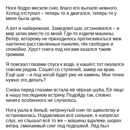
Ноги бодро месили снег, благо его выпало немного.
Холод отступил – теперь то я двигался, теперь-то у
меня была цель.
А вот и набережная. Замедлил шаг, остановился – и
мир затих вместе со мной. Где-то ездили машины.
Ветер, которому не приходилось протискиваться меж
хаотично расставленных панелек, тёк свободно и
спокойно. Хруст снега под ногами казался таким
громким.
Я поискал глазами спуск к воде, и нашёл; тот оказался
совсем рядом. Сошёл со ступеней, замер на краю.
Ещё шаг – и под ногой будет уже не камень. Мне точно
нужно это делать?
Снова перед глазами встала её чёрная шуба. Её лицо
в нашу последнюю встречу. Подойду так, словно
ничего особенного не случилось.
Нога ушла в белый, нетронутый снег по щиколотку и
остановилась. Надавливая всё сильнее, я напрягал
слух, но слышал всё то же – машины вдалеке, шорох
ветра, сминаемый снег под подошвой. Лёд был