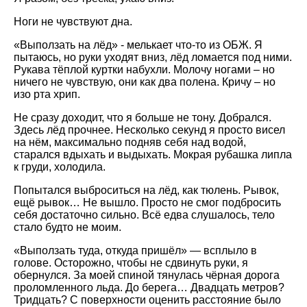
Ноги не чувствуют дна.
«Выползать на лёд» - мелькает что-то из ОБЖ. Я
пытаюсь, но руки уходят вниз, лёд ломается под ними.
Рукава тёплой куртки набухли. Молочу ногами – но
ничего не чувствую, они как два полена. Кричу – но
изо рта хрип.
Не сразу доходит, что я больше не тону. Добрался.
Здесь лёд прочнее. Несколько секунд я просто висел
на нём, максимально подняв себя над водой,
старался вдыхать и выдыхать. Мокрая рубашка липла
к груди, холодила.
Попытался выброситься на лёд, как тюлень. Рывок,
ещё рывок… Не вышло. Просто не смог подбросить
себя достаточно сильно. Всё едва слушалось, тело
стало будто не моим.
«Выползать туда, откуда пришёл» — всплыло в
голове. Осторожно, чтобы не сдвинуть руки, я
обернулся. За моей спиной тянулась чёрная дорога
проломленного льда. До берега… Двадцать метров?
Тридцать? С поверхности оценить расстояние было