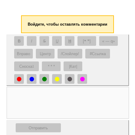
Войдите, чтобы оставлять комментарии
B
I
S
U
H
[❝ ❞]
— q
Вправо
Центр
/Спойлер/
#Ссылка
Сноска
* * *
|Кат|
1