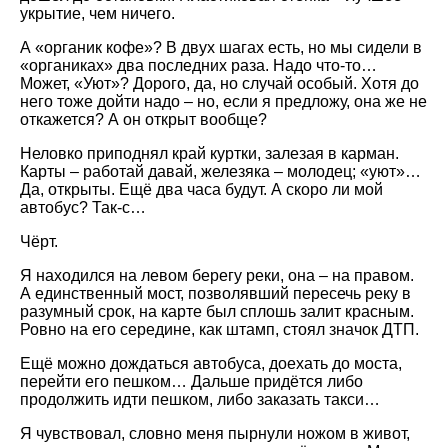
укрытие, чем ничего.
А «органик кофе»? В двух шагах есть, но мы сидели в
«органиках» два последних раза. Надо что-то…
Может, «Уют»? Дорого, да, но случай особый. Хотя до
него тоже дойти надо – но, если я предложу, она же не
откажется? А он открыт вообще?
Неловко приподнял край куртки, залезая в карман.
Карты – работай давай, железяка – молодец; «уют»…
Да, открыты. Ещё два часа будут. А скоро ли мой
автобус? Так-с…
Чёрт.
Я находился на левом берегу реки, она – на правом.
А единственный мост, позволявший пересечь реку в
разумный срок, на карте был сплошь залит красным.
Ровно на его середине, как штамп, стоял значок ДТП.
Ещё можно дождаться автобуса, доехать до моста,
перейти его пешком… Дальше придётся либо
продолжить идти пешком, либо заказать такси…
Я чувствовал, словно меня пырнули ножом в живот,