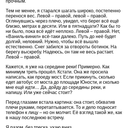
прочным.
Тем не менее, я старался шагать широко, постепенно
перенося вес. Левой – правой, левой – правой.
Оглянувшись через плечо, увидел, что берег всё ещё
близко, метрах в десяти. Или в пятнадцати? Как бы то
ни было, пока всё идёт неплохо. Левой – правой. Нет,
«Ваниль-винил» всё-таки далеко. Путь до неё будет
долгий, неловкий. Нужно, чтобы всё вышло
естественно. Снег забился за отвороты ботинок. На
берегу выскребу. Надеюсь, он там не весь растает.
Левой – правой.
Кажется, я уже на середине реки! Примерно. Как
минимум треть прошёл. Кстати. Она же просила
написать, как проеду мост. Если прикинуть, сколько
едет автобус от моста до площади Юности, и сколько
мне ещё идти… Да, дойду до середины реки, и
напишу. Или уже сейчас стоит?
Перед глазами встала картина: она стоит, обхватив
плечи руками, перетаптывается. То и дело подносит
телефон к лицу – но он молчит. Её взгляд такой же, как
в нашу последнюю встречу.
Я разом, без треска, ухаю вниз.