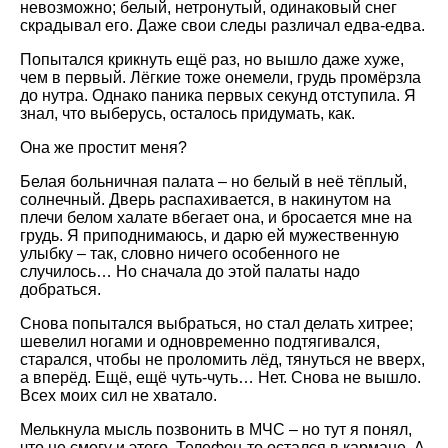
невозможно; белый, нетронутый, одинаковый снег
скрадывал его. Даже свои следы различал едва-едва.
Попытался крикнуть ещё раз, но вышло даже хуже,
чем в первый. Лёгкие тоже онемели, грудь промёрзла
до нутра. Однако паника первых секунд отступила. Я
знал, что выберусь, осталось придумать, как.
Она же простит меня?
Белая больничная палата – но белый в неё тёплый,
солнечный. Дверь распахивается, в накинутом на
плечи белом халате вбегает она, и бросается мне на
грудь. Я приподнимаюсь, и дарю ей мужественную
улыбку – так, словно ничего особенного не
случилось… Но сначала до этой палаты надо
добраться.
Снова попытался выбраться, но стал делать хитрее;
шевелил ногами и одновременно подтягивался,
старался, чтобы не проломить лёд, тянуться не вверх,
а вперёд. Ещё, ещё чуть-чуть… Нет. Снова не вышло.
Всех моих сил не хватало.
Мелькнула мысль позвонить в МЧС – но тут я понял,
что не смогу и этого. Телефон-то остался в кармане. А