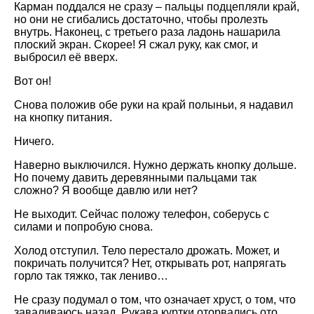
Карман поддался не сразу – пальцы подцепляли край,
но они не сгибались достаточно, чтобы пролезть
внутрь. Наконец, с третьего раза ладонь нашарила
плоский экран. Скорее! Я сжал руку, как смог, и
выбросил её вверх.
Вот он!
Снова положив обе руки на край полыньи, я надавил
на кнопку питания.
Ничего.
Наверно выключился. Нужно держать кнопку дольше.
Но почему давить деревянными пальцами так
сложно? Я вообще давлю или нет?
Не выходит. Сейчас положу телефон, соберусь с
силами и попробую снова.
Холод отступил. Тело перестало дрожать. Может, и
покричать получится? Нет, открывать рот, напрягать
горло так тяжко, так лениво…
Не сразу подумал о том, что означает хруст, о том, что
заваливаюсь назад. Рукава куртки оторвались ото