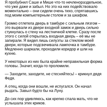
Я пробубнил Саше и Мише что-то нечленораздельное,
что уже даже и забыл. Но это на них подействовало
моментально – они сидели очень тихо, спрятавшись
под моим компьютерным столом и за шкафом.
Громко отлетела дверь в тамбуре с сильным лязгом –
это вырвали из двери входной замок и дверь сильно
стукнулась о стену на лестничной клетке. Сразу после
этого с силой открылась входная дверь – её мы не
запирали. Я видел лишь силуэты за стеклом моей
двери, которые подсвечивала лампочка в тамбуре.
Медленно шаркали, проходили коридор и шли на
кухню.
У некоторых из них была крайне неправильная форма
головы. Значит, когда-то проломили.
— Заходите, заходите, не стесняйтесь! – крикнул дядя
Федя.
А отец, когда они вошли, не испугался. Он начал
рыдать. Завыл будто бы на Луну.
До сих пор удивляюсь, как крепко спала мать, что не
услышала этих криков.