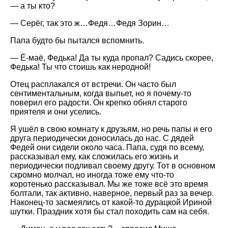
— а ты кто?
— Серёг, так это ж…Федя…Федя Зорин…
Папа будто бы пытался вспомнить.
— Ё-маё, Федька! Да ты куда пропал? Садись скорее,
Федька! Ты что стоишь как неродной!
Отец расплакался от встречи. Он часто был
сентиментальным, когда выпьет, но я почему-то
поверил его радости. Он крепко обнял старого
приятеля и они уселись.
Я ушёл в свою комнату к друзьям, но речь папы и его
друга периодически доносилась до нас. С дядей
Федей они сидели около часа. Папа, судя по всему,
рассказывал ему, как сложилась его жизнь и
периодически подливал своему другу. Тот в основном
скромно молчал, но иногда тоже ему что-то
коротенько рассказывал. Мы же тоже всё это время
болтали, так активно, наверное, первый раз за вечер.
Наконец-то засмеялись от какой-то дурацкой Ириной
шутки. Праздник хотя бы стал походить сам на себя.