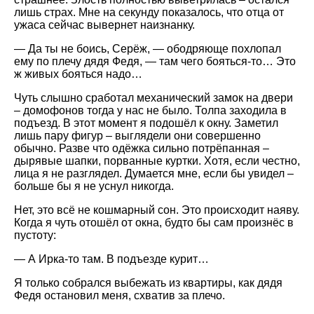
лишь страх. Мне на секунду показалось, что отца от
ужаса сейчас вывернет наизнанку.
— Да ты не боись, Серёж, — ободряюще похлопал
ему по плечу дядя Федя, — там чего бояться-то… Это
ж живых бояться надо…
Чуть слышно сработал механический замок на двери
– домофонов тогда у нас не было. Толпа заходила в
подъезд. В этот момент я подошёл к окну. Заметил
лишь пару фигур – выглядели они совершенно
обычно. Разве что одёжка сильно потрёпанная –
дырявые шапки, порванные куртки. Хотя, если честно,
лица я не разглядел. Думается мне, если бы увидел –
больше бы я не уснул никогда.
Нет, это всё не кошмарный сон. Это происходит наяву.
Когда я чуть отошёл от окна, будто бы сам произнёс в
пустоту:
— А Ирка-то там. В подъезде курит…
Я только собрался выбежать из квартиры, как дядя
Федя остановил меня, схватив за плечо.