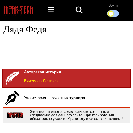
Войти
Дядя Федя
Авторская история
Вячеслав Лентяев
Эта история — участник
турнира.
Этот пост является
эксклюзивом
, созданным
специально для данного сайта. При копировании
обязательно укажите Мракотеку в качестве источника!