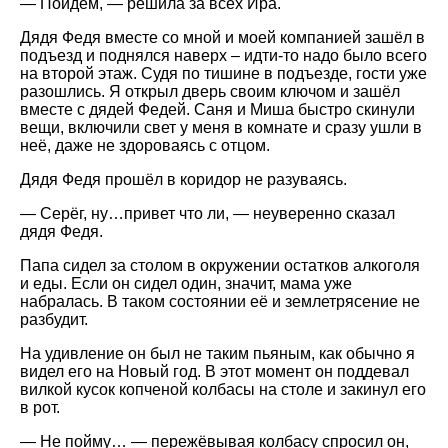
— Пойдём, — решила за всех Ира.
Дядя Федя вместе со мной и моей компанией зашёл в
подъезд и поднялся наверх – идти-то надо было всего
на второй этаж. Судя по тишине в подъезде, гости уже
разошлись. Я открыл дверь своим ключом и зашёл
вместе с дядей Федей. Саня и Миша быстро скинули
вещи, включили свет у меня в комнате и сразу ушли в
неё, даже не здороваясь с отцом.
Дядя Федя прошёл в коридор не разуваясь.
— Серёг, ну…привет что ли, — неуверенно сказал
дядя Федя.
Папа сидел за столом в окружении остатков алкоголя
и еды. Если он сидел один, значит, мама уже
набралась. В таком состоянии её и землетрясение не
разбудит.
На удивление он был не таким пьяным, как обычно я
видел его на Новый год. В этот момент он поддевал
вилкой кусок копченой колбасы на столе и закинул его
в рот.
— Не пойму… — пережёвывая колбасу спросил он,