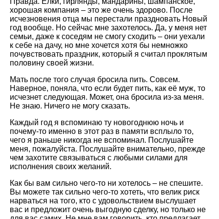
Правда. Ёлки, гирлянды, мандарины, шампанское,
хорошая компания – это же очень здорово. После
исчезновения отца мы перестали праздновать Новый
год вообще. Но сейчас мне захотелось. Да, у меня нет
семьи, даже к соседям не смогу сходить – они уехали
к себе на дачу, но мне хочется хотя бы немножко
почувствовать праздник, который я считал проклятым
половину своей жизни.
Мать после того случая бросила пить. Совсем.
Наверное, поняла, что если будет пить, как её муж, то
исчезнет следующая. Может, она бросила из-за меня.
Не знаю. Ничего не могу сказать.
Каждый год я вспоминаю ту новогоднюю ночь и
почему-то именно в этот раз в памяти всплыло то,
чего я раньше никогда не вспоминал. Послушайте
меня, пожалуйста. Послушайте внимательно, прежде
чем захотите связываться с любыми силами для
исполнения своих желаний.
Как бы вам сильно чего-то ни хотелось – не спешите.
Вы можете так сильно чего-то хотеть, что велик риск
нарваться на того, кто с удовольствием выслушает
вас и предложит очень выгодную сделку, но только не
для вас самих. Не мне вам говорить, кто предлагает