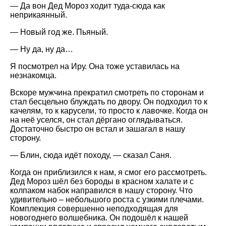
— Да вон Дед Мороз ходит туда-сюда как
неприкаянный.
— Новый год же. Пьяный.
— Ну да, ну да…
Я посмотрел на Иру. Она тоже уставилась на
незнакомца.
Вскоре мужчина прекратил смотреть по сторонам и
стал бесцельно блуждать по двору. Он подходил то к
качелям, то к карусели, то просто к лавочке. Когда он
на неё уселся, он стал дёргано оглядываться.
Достаточно быстро он встал и зашагал в нашу
сторону.
— Блин, сюда идёт походу, — сказал Саня.
Когда он приблизился к нам, я смог его рассмотреть.
Дед Мороз шёл без бороды в красном халате и с
колпаком набок направился в нашу сторону. Что
удивительно – небольшого роста с узкими плечами.
Комплекция совершенно неподходящая для
новогоднего волшебника. Он подошёл к нашей