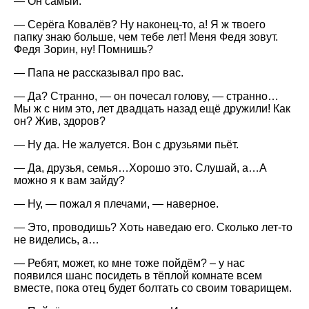
— Он самый.
— Серёга Ковалёв? Ну наконец-то, а! Я ж твоего
папку знаю больше, чем тебе лет! Меня Федя зовут.
Федя Зорин, ну! Помнишь?
— Папа не рассказывал про вас.
— Да? Странно, — он почесал голову, — странно…
Мы ж с ним это, лет двадцать назад ещё дружили! Как
он? Жив, здоров?
— Ну да. Не жалуется. Вон с друзьями пьёт.
— Да, друзья, семья…Хорошо это. Слушай, а…А
можно я к вам зайду?
— Ну, — пожал я плечами, — наверное.
— Это, проводишь? Хоть наведаю его. Сколько лет-то
не виделись, а…
— Ребят, может, ко мне тоже пойдём? – у нас
появился шанс посидеть в тёплой комнате всем
вместе, пока отец будет болтать со своим товарищем.