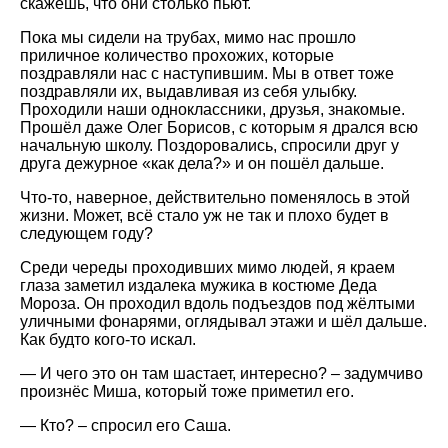
скажешь, что они столько пьют.
Пока мы сидели на трубах, мимо нас прошло
приличное количество прохожих, которые
поздравляли нас с наступившим. Мы в ответ тоже
поздравляли их, выдавливая из себя улыбку.
Проходили наши одноклассники, друзья, знакомые.
Прошёл даже Олег Борисов, с которым я дрался всю
начальную школу. Поздоровались, спросили друг у
друга дежурное «как дела?» и он пошёл дальше.
Что-то, наверное, действительно поменялось в этой
жизни. Может, всё стало уж не так и плохо будет в
следующем году?
Среди череды проходивших мимо людей, я краем
глаза заметил издалека мужика в костюме Деда
Мороза. Он проходил вдоль подъездов под жёлтыми
уличными фонарями, оглядывал этажи и шёл дальше.
Как будто кого-то искал.
— И чего это он там шастает, интересно? – задумчиво
произнёс Миша, который тоже приметил его.
— Кто? – спросил его Саша.