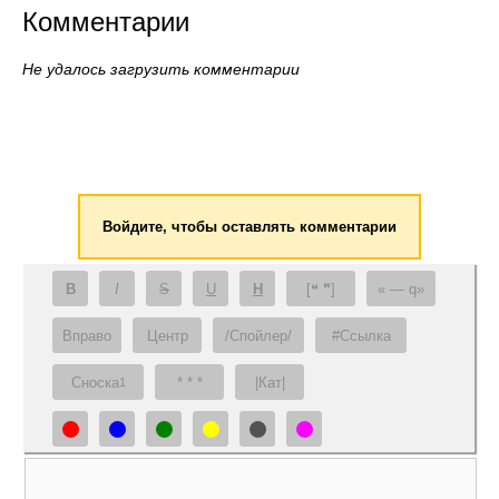
Комментарии
Не удалось загрузить комментарии
Войдите, чтобы оставлять комментарии
B
I
S
U
H
[❝ ❞]
— q
Вправо
Центр
/Спойлер/
#Ссылка
Сноска
* * *
|Кат|
1