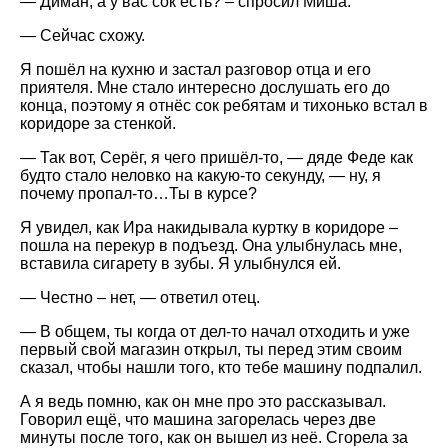
— Диман, а у вас сок есть? – спросил Миша.
— Сейчас схожу.
Я пошёл на кухню и застал разговор отца и его
приятеля. Мне стало интересно дослушать его до
конца, поэтому я отнёс сок ребятам и тихонько встал в
коридоре за стенкой.
— Так вот, Серёг, я чего пришёл-то, — дяде Феде как
будто стало неловко на какую-то секунду, — ну, я
почему пропал-то…Ты в курсе?
Я увидел, как Ира накидывала куртку в коридоре –
пошла на перекур в подъезд. Она улыбнулась мне,
вставила сигарету в зубы. Я улыбнулся ей.
— Честно – нет, — ответил отец.
— В общем, ты когда от дел-то начал отходить и уже
первый свой магазин открыл, ты перед этим своим
сказал, чтобы нашли того, кто тебе машину подпалил.
А я ведь помню, как он мне про это рассказывал.
Говорил ещё, что машина загорелась через две
минуты после того, как он вышел из неё. Сгорела за