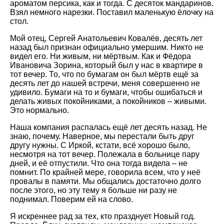
ароматом персика, как и тогда. С десяток мандаринов.
Взял немного нарезки. Поставил маленькую ёлочку на
стол.
Мой отец, Сергей Анатольевич Ковалёв, десять лет
назад был признан официально умершим. Никто не
видел его. Ни живым, ни мёртвым. Как и Фёдора
Ивановича Зорина, который был у нас в квартире в
тот вечер. То, что по бумагам он был мёртв ещё за
десять лет до нашей встречи, меня совершенно не
удивило. Бумаги на то и бумаги, чтобы ошибаться и
делать живых покойниками, а покойников – живыми.
Это нормально.
Наша компания распалась ещё лет десять назад. Не
знаю, почему. Наверное, мы перестали быть друг
другу нужны. С Иркой, кстати, всё хорошо было,
несмотря на тот вечер. Полежала в больнице пару
дней, и её отпустили. Что она тогда видела – не
помнит. По крайней мере, говорила всем, что у неё
провалы в памяти. Мы общались достаточно долго
после этого, но эту тему я больше ни разу не
поднимал. Поверим ей на слово.
Я искреннее рад за тех, кто празднует Новый год.