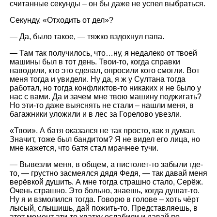
считанные секунды – он бы даже не успел выбраться.
Секунду. «Отходить от дел»?
— Да, было такое, — тяжко вздохнул папа.
— Там так получилось, что…ну, я недалеко от твоей
машины был в тот день. Твои-то, когда справки
наводили, кто это сделал, опросили кого смогли. Вот
меня тогда и увидели. Ну да, я ж у Султана тогда
работал, но тогда конфликтов-то никаких и не было у
нас с вами. Да и зачем мне твою машину поджигать?
Но эти-то даже выяснять не стали – нашли меня, в
багажники уложили и в лес за Горелово увезли.
«Твои». А батя оказался не так просто, как я думал.
Значит, тоже был бандитом? Я не видел его лица, но
мне кажется, что батя стал мрачнее тучи.
— Вывезли меня, в общем, а пистолет-то забыли где-
то, — грустно засмеялся дядя Федя, — так давай меня
верёвкой душить. А мне тогда страшно стало, Серёж.
Очень страшно. Это больно, знаешь, когда душат-то.
Ну я и взмолился тогда. Говорю в голове – хоть чёрт
лысый, слышишь, дай пожить-то. Представляешь, в
этот момент эти-то хватку ослабили и давай по