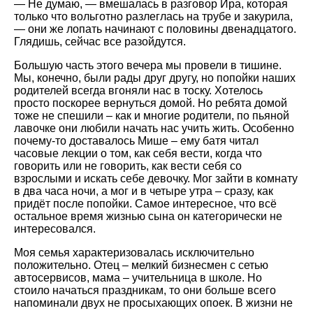
— Не думаю, — вмешалась в разговор Ира, которая
только что вольготно разлеглась на трубе и закурила,
— они же лопать начинают с половины двенадцатого.
Глядишь, сейчас все разойдутся.
Большую часть этого вечера мы провели в тишине.
Мы, конечно, были рады друг другу, но попойки наших
родителей всегда вгоняли нас в тоску. Хотелось
просто поскорее вернуться домой. Но ребята домой
тоже не спешили – как и многие родители, по пьяной
лавочке они любили начать нас учить жить. Особенно
почему-то доставалось Мише – ему батя читал
часовые лекции о том, как себя вести, когда что
говорить или не говорить, как вести себя со
взрослыми и искать себе девочку. Мог зайти в комнату
в два часа ночи, а мог и в четыре утра – сразу, как
придёт после попойки. Самое интересное, что всё
остальное время жизнью сына он категорически не
интересовался.
Моя семья характеризовалась исключительно
положительно. Отец – мелкий бизнесмен с сетью
автосервисов, мама – учительница в школе. Но
стоило начаться праздникам, то они больше всего
напоминали двух не просыхающих опоек. В жизни не