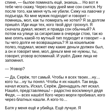
спине, — былое поминать ещё, знаешь… Но вот я
тебе чего скажу. Через пару дней мне сон снится. Ну
после того, как меня чуть не убили. Сижу на лавочке у
подъезда. Ко мне мужик подходит и говорит –
помнишь, мол, как ты помирать не хотел? Я за долгом
пришёл. Иди ищи тех, кого твой друг грохнул. Я
сначала думал, может, и правда сон обычный? А
потом на улице за сигаретами в очереди стою, так ко
мне опять какой-то мутный тип подходит и говорит – а
ты чего долги не возвращаешь? Я за кошельком
полез, подумал, может ему какие деньги должен был,
а он и говорит мне, мол, деньги мне не нужны, ты,
говорит, уговор вспоминай. И ушёл. Даже лица не
запомнил.
— Уговор?
— Да, Серёж, тот самый. Чтобы я всех твоих…ну…
кого ты…ну ты понял. Чтобы я их нашёл. Так ведь
начал искать. Искал, Серёж. Двенадцать лет искал.
Нашёл, представляешь! – радостно воскликнул дядя
Федя, — всех нашёл! Кого через морги пробивал, кого
через блатных нашли. А кого-то…
Батя у меня ещё и убийца. Ещё лучше. Я