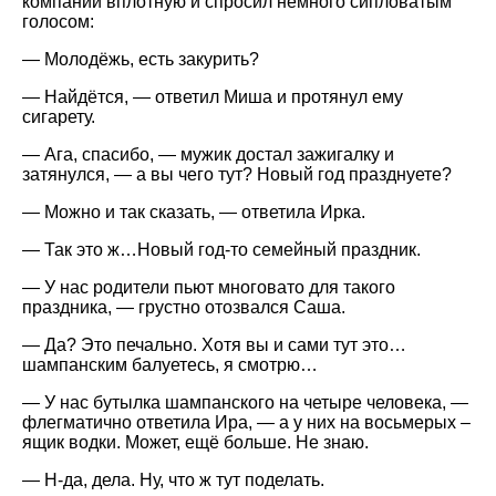
компании вплотную и спросил немного сипловатым
голосом:
— Молодёжь, есть закурить?
— Найдётся, — ответил Миша и протянул ему
сигарету.
— Ага, спасибо, — мужик достал зажигалку и
затянулся, — а вы чего тут? Новый год празднуете?
— Можно и так сказать, — ответила Ирка.
— Так это ж…Новый год-то семейный праздник.
— У нас родители пьют многовато для такого
праздника, — грустно отозвался Саша.
— Да? Это печально. Хотя вы и сами тут это…
шампанским балуетесь, я смотрю…
— У нас бутылка шампанского на четыре человека, —
флегматично ответила Ира, — а у них на восьмерых –
ящик водки. Может, ещё больше. Не знаю.
— Н-да, дела. Ну, что ж тут поделать.