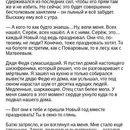
сдерживался из последних сил, чтобы его прям там
же и не избить. Но сейчас это будет совершенно
бестолковым занятием – он пьяный и всё забудет.
Выскажу ему всё с утра.
— А кого-то как будто знаешь…Ну, вели меня. Всех
нашёл, Серёж, всех нашёл. А я с ними, Серёж, это…
каждый Новый год ведь праздновал. Они что, по-
твоему, не люди? Конечно, тоже праздновать хотят. То
на болоте встретим, как с Поваровым, то в лесу, как с
Матвеевым.
Дядя Федя сумасшедший. Я пустил домой настоящего
шизофреника, который решил, что он разговаривает с
мёртвыми. Я зашёл на кухню и только собирался
вывести дядю Федю из дома, как услышал, что под
окном нарастал шум от десятка идущих людей.
Медленные, шаркающие. Отец стал белее мела. У
меня самого в этот момент сердце ухнуло куда-то в
подвал нашего дома.
— Вот они к тебе и пришли Новый год вместе
праздновать! Ты в окно-то глянь.
Батю затрясло, и он взглянул на меня. Мне стало ещё
страшнее. Злость полностью выветрилась – остался