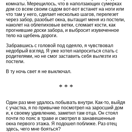
комнаты. Мерещилось, что в наползающих сумерках
дом со всем своим садом вот-вот встанет на ноги или
что там у него, сделает несколько шагов, перелезет
через забор, разобьет окна, вытащит меня из постели,
наколет на облепиховые ветки, сломает кости, как
прогнившие доски забора, и выбросит изувеченное
тело на щебень дороги.
Забравшись с головой под одеяло, я чувствовал
недобрый взгляд. Я уже хотел напроситься спать с
родителями, но не смог заставить себя вылезти из
постели.
В ту ночь свет я не выключал.
* * *
Один раз мне удалось побывать внутри. Как-то, выйдя
с участка, я по привычке посмотрел на заросший дом
и, к своему удивлению, заметил там отца. Он стоял
почти по пояс в траве и смотрел в занавешенные
окна первого этажа. Я подошел поближе. Раз отец
здесь, чего мне бояться?