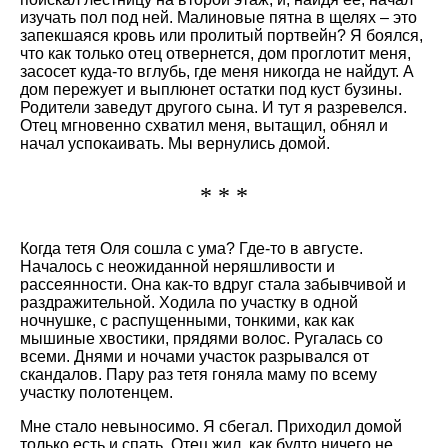
изучать пол под ней. Малиновые пятна в щелях – это
запекшаяся кровь или пролитый портвейн? Я боялся,
что как только отец отвернется, дом проглотит меня,
засосет куда-то вглубь, где меня никогда не найдут. А
дом пережует и выплюнет остатки под куст бузины.
Родители заведут другого сына. И тут я разревелся.
Отец мгновенно схватил меня, вытащил, обнял и
начал успокаивать. Мы вернулись домой.
* * *
Когда тетя Оля сошла с ума? Где-то в августе.
Началось с неожиданной неряшливости и
рассеянности. Она как-то вдруг стала забывчивой и
раздражительной. Ходила по участку в одной
ночнушке, с распущенными, тонкими, как как
мышиные хвостики, прядями волос. Ругалась со
всеми. Днями и ночами участок разрывался от
скандалов. Пару раз тетя гоняла маму по всему
участку полотенцем.
Мне стало невыносимо. Я сбегал. Приходил домой
только есть и спать. Отец жил, как будто ничего не