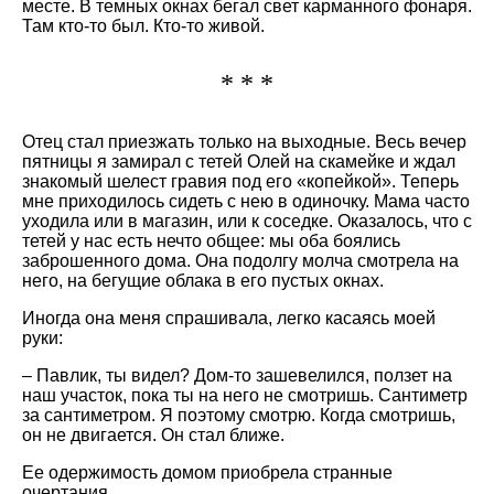
месте. В темных окнах бегал свет карманного фонаря.
Там кто-то был. Кто-то живой.
* * *
Отец стал приезжать только на выходные. Весь вечер
пятницы я замирал с тетей Олей на скамейке и ждал
знакомый шелест гравия под его «копейкой». Теперь
мне приходилось сидеть с нею в одиночку. Мама часто
уходила или в магазин, или к соседке. Оказалось, что с
тетей у нас есть нечто общее: мы оба боялись
заброшенного дома. Она подолгу молча смотрела на
него, на бегущие облака в его пустых окнах.
Иногда она меня спрашивала, легко касаясь моей
руки:
– Павлик, ты видел? Дом-то зашевелился, ползет на
наш участок, пока ты на него не смотришь. Сантиметр
за сантиметром. Я поэтому смотрю. Когда смотришь,
он не двигается. Он стал ближе.
Ее одержимость домом приобрела странные
очертания.