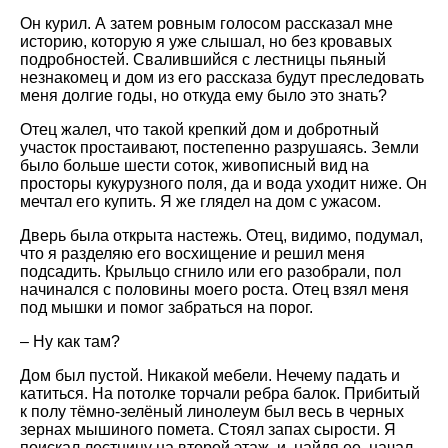
Он курил. А затем ровным голосом рассказал мне
историю, которую я уже слышал, но без кровавых
подробностей. Свалившийся с лестницы пьяный
незнакомец и дом из его рассказа будут преследовать
меня долгие годы, но откуда ему было это знать?
Отец жалел, что такой крепкий дом и добротный
участок простаивают, постепенно разрушаясь. Земли
было больше шести соток, живописный вид на
просторы кукурузного поля, да и вода уходит ниже. Он
мечтал его купить. Я же глядел на дом с ужасом.
Дверь была открыта настежь. Отец, видимо, подумал,
что я разделяю его восхищение и решил меня
подсадить. Крыльцо сгнило или его разобрали, пол
начинался с половины моего роста. Отец взял меня
под мышки и помог забраться на порог.
– Ну как там?
Дом был пустой. Никакой мебели. Нечему падать и
катиться. На потолке торчали ребра балок. Прибитый
к полу тёмно-зелёный линолеум был весь в черных
зернах мышиного помета. Стоял запах сырости. Я
поискал лестницу на второй этаж, и, найдя ее, начал