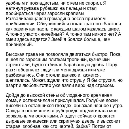
удобным и покладистым, ни с кем не спорил. Я
натянул рукава рубашки на пальцы и стал
пробираться через заросли крапивы.
Разваливающаяся громадина росла при моем
приближении. Облупившийся оскал красного балкона,
как разинутая пасть, с каждым шагом казалась шире.
А точно участок ничейный? А точно там никого нет? А
змеи здесь водятся? Змей я боялся больше, чем
привидений.
Высокая трава не позволяла двигаться быстро. Пока
я шел по заросшим плиткам тропинки, кузнечики
стрекотали, будто отбивая барабанную дробь. Пару
раз я обернулся: ждут ли меня друзья или уже
разбежались. Они стояли далеко и, кажется,
шептались. Может, ждали что струшу. Я бы струсил, но
азарт и любопытство уже взяли верх над страхом.
Дойдя до высокой стены обглоданного временем
дома, я остановился и прислушался. Голубые доски
висели на оставшихся гвоздях, обнажая черное нутро.
Слюда в оголившемся рубероиде подмигивала мне
зеркальными осколками. А вдруг сейчас откроются
дырявые занавески или скрипучая дверь, и выскочит
старая, злобная, как сто чертей, бабка? Потом от