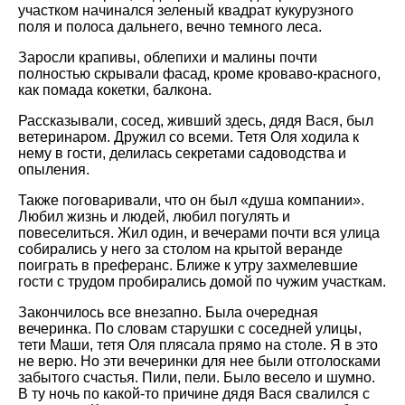
участком начинался зеленый квадрат кукурузного
поля и полоса дальнего, вечно темного леса.
Заросли крапивы, облепихи и малины почти
полностью скрывали фасад, кроме кроваво-красного,
как помада кокетки, балкона.
Рассказывали, сосед, живший здесь, дядя Вася, был
ветеринаром. Дружил со всеми. Тетя Оля ходила к
нему в гости, делилась секретами садоводства и
опыления.
Также поговаривали, что он был «душа компании».
Любил жизнь и людей, любил погулять и
повеселиться. Жил один, и вечерами почти вся улица
собирались у него за столом на крытой веранде
поиграть в преферанс. Ближе к утру захмелевшие
гости с трудом пробирались домой по чужим участкам.
Закончилось все внезапно. Была очередная
вечеринка. По словам старушки с соседней улицы,
тети Маши, тетя Оля плясала прямо на столе. Я в это
не верю. Но эти вечеринки для нее были отголосками
забытого счастья. Пили, пели. Было весело и шумно.
В ту ночь по какой-то причине дядя Вася свалился с