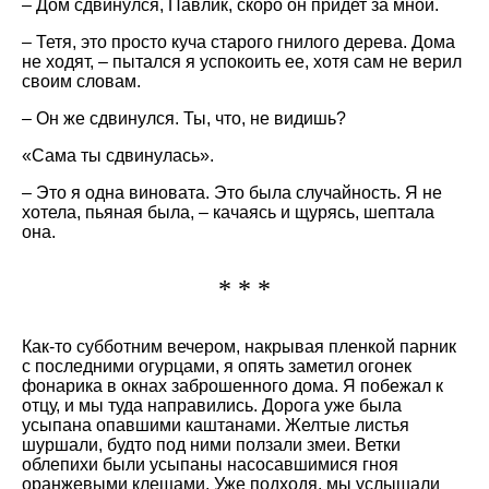
– Дом сдвинулся, Павлик, скоро он придет за мной.
– Тетя, это просто куча старого гнилого дерева. Дома
не ходят, – пытался я успокоить ее, хотя сам не верил
своим словам.
– Он же сдвинулся. Ты, что, не видишь?
«Сама ты сдвинулась».
– Это я одна виновата. Это была случайность. Я не
хотела, пьяная была, – качаясь и щурясь, шептала
она.
* * *
Как-то субботним вечером, накрывая пленкой парник
с последними огурцами, я опять заметил огонек
фонарика в окнах заброшенного дома. Я побежал к
отцу, и мы туда направились. Дорога уже была
усыпана опавшими каштанами. Желтые листья
шуршали, будто под ними ползали змеи. Ветки
облепихи были усыпаны насосавшимися гноя
оранжевыми клещами. Уже подходя, мы услышали