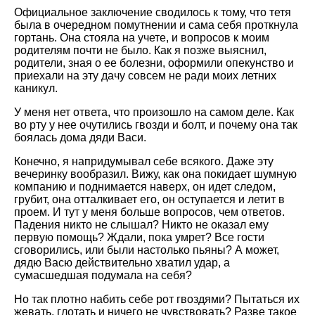
Официальное заключение сводилось к тому, что тетя
была в очередном помутнении и сама себя проткнула
гортань. Она стояла на учете, и вопросов к моим
родителям почти не было. Как я позже выяснил,
родители, зная о ее болезни, оформили опекунство и
приехали на эту дачу совсем не ради моих летних
каникул.
У меня нет ответа, что произошло на самом деле. Как
во рту у нее очутились гвозди и болт, и почему она так
боялась дома дяди Васи.
Конечно, я напридумывал себе всякого. Даже эту
вечеринку вообразил. Вижу, как она покидает шумную
компанию и поднимается наверх, он идет следом,
грубит, она отталкивает его, он оступается и летит в
проем. И тут у меня больше вопросов, чем ответов.
Падения никто не слышал? Никто не оказал ему
первую помощь? Ждали, пока умрет? Все гости
сговорились, или были настолько пьяны? А может,
дядю Васю действительно хватил удар, а
сумасшедшая подумала на себя?
Но так плотно набить себе рот гвоздями? Пытаться их
жевать, глотать и ничего не чувствовать? Разве такое