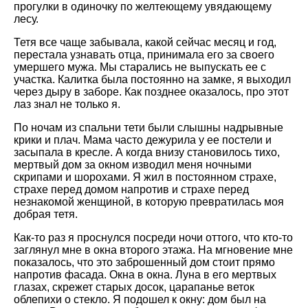
прогулки в одиночку по желтеющему увядающему
лесу.
Тетя все чаще забывала, какой сейчас месяц и год,
перестала узнавать отца, принимала его за своего
умершего мужа. Мы старались не выпускать ее с
участка. Калитка была постоянно на замке, я выходил
через дыру в заборе. Как позднее оказалось, про этот
лаз знал не только я.
По ночам из спальни тети были слышны надрывные
крики и плач. Мама часто дежурила у ее постели и
засыпала в кресле. А когда внизу становилось тихо,
мертвый дом за окном изводил меня ночными
скрипами и шорохами. Я жил в постоянном страхе,
страхе перед домом напротив и страхе перед
незнакомой женщиной, в которую превратилась моя
добрая тетя.
Как-то раз я проснулся посреди ночи оттого, что кто-то
заглянул мне в окна второго этажа. На мгновение мне
показалось, что это заброшенный дом стоит прямо
напротив фасада. Окна в окна. Луна в его мертвых
глазах, скрежет старых досок, царапанье веток
облепихи о стекло. Я подошел к окну: дом был на