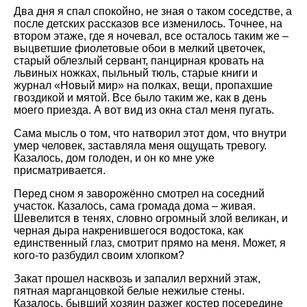
Два дня я спал спокойно, не зная о таком соседстве, а
после детских рассказов все изменилось. Точнее, на
втором этаже, где я ночевал, все осталось таким же –
выцветшие фиолетовые обои в мелкий цветочек,
старый облезлый сервант, панцирная кровать на
львиных ножках, пыльный тюль, старые книги и
журнал «Новый мир» на полках, вещи, пропахшие
гвоздикой и мятой. Все было таким же, как в день
моего приезда. А вот вид из окна стал меня пугать.
Сама мысль о том, что натворил этот дом, что внутри
умер человек, заставляла меня ощущать тревогу.
Казалось, дом голоден, и он ко мне уже
присматривается.
Перед сном я заворожённо смотрел на соседний
участок. Казалось, сама громада дома – живая.
Шевелится в тенях, словно огромный злой великан, и
черная дыра накренившегося водостока, как
единственный глаз, смотрит прямо на меня. Может, я
кого-то разбудил своим хлопком?
Закат прошел насквозь и запалил верхний этаж,
пятная марганцовкой белые нежилые стены.
Казалось, бывший хозяин разжег костер посередине