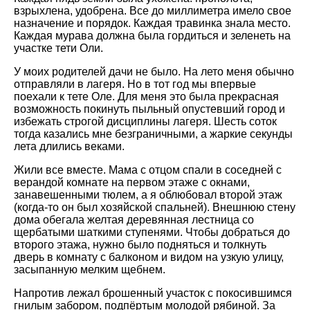
взрыхлена, удобрена. Все до миллиметра имело свое
назначение и порядок. Каждая травинка знала место.
Каждая мурава должна была гордиться и зеленеть на
участке тети Оли.
У моих родителей дачи не было. На лето меня обычно
отправляли в лагеря. Но в тот год мы впервые
поехали к тете Оле. Для меня это была прекрасная
возможность покинуть пыльный опустевший город и
избежать строгой дисциплины лагеря. Шесть соток
тогда казались мне безграничными, а жаркие секунды
лета длились веками.
Жили все вместе. Мама с отцом спали в соседней с
верандой комнате на первом этаже с окнами,
занавешенными тюлем, а я облюбовал второй этаж
(когда-то он был хозяйской спальней). Внешнюю стену
дома обегала желтая деревянная лестница со
щербатыми шаткими ступенями. Чтобы добраться до
второго этажа, нужно было подняться и толкнуть
дверь в комнату с балконом и видом на узкую улицу,
засыпанную мелким щебнем.
Напротив лежал брошенный участок с покосившимся
гнилым забором, подпёртым молодой рябиной. За