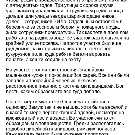
с пятидесятых годов. Три улицы с сорока двумя
участками принадлежали сотрудникам радиозавода,
дальше шли улицы завода шарикоподшипников,
далее – сотрудников ЗИЛа. Отдельным островком в
березняке за сосновым бором, у пожарного пруда,
жили сотрудники прокуратуры. Так как тетя в прошлом
работала на радиозаводе, ее участок располагался на
крайней улице поселка. Напротив участка был еще
ряд домов, за которыми начиналось колхозное
кукурузное поле, куда ребята бегали воровать
початки, а кошки ходили на охоту.
На участке стояли три строения: жилой дом,
маленькая кухня и покосившийся сарай. Все они были
завалены трофейной мебелью, включая
расстроенное пианино с костяными клавишами. Бог
весть, каким образом это все туда попало.
После смерти мужа тетя Оля вела хозяйство в
одиночку. Замуж так и не вышла, хотя была веселой и
в какой-то мере перспективной вдовой, несмотря на
крючковатый нос и возраст. Ее участок считался
образцовым в товариществе. Грядки располагались
подобно линейной планировке римских полисов.
Каждая пядь земли была ухожена: прополота,