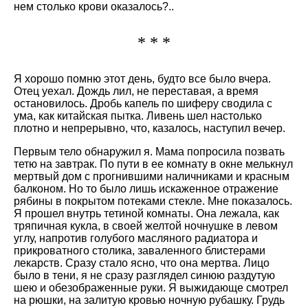
нем столько крови оказалось?..
* * *
Я хорошо помню этот день, будто все было вчера.
Отец уехал. Дождь лил, не переставая, а время
остановилось. Дробь капель по шиферу сводила с
ума, как китайская пытка. Ливень шел настолько
плотно и непрерывно, что, казалось, наступил вечер.
Первым тело обнаружил я. Мама попросила позвать
тетю на завтрак. По пути в ее комнату в окне мелькнул
мертвый дом с прогнившими наличниками и красным
балконом. Но то было лишь искаженное отражение
рябины в покрытом потеками стекле. Мне показалось.
Я прошел внутрь тетиной комнаты. Она лежала, как
тряпичная кукла, в своей желтой ночнушке в левом
углу, напротив голубого масляного радиатора и
прикроватного столика, заваленного блистерами
лекарств. Сразу стало ясно, что она мертва. Лицо
было в тени, я не сразу разглядел синюю раздутую
шею и обезображенные руки. Я выжидающе смотрел
на рюшки, на залитую кровью ночную рубашку. Грудь