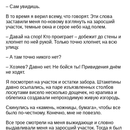
– Сам увидишь.
В то время я верил всему, что говорят. Эти слова
заставили меня по-новому взглянуть на заросший
участок, темные окна и серое небо над полем.
– Давай на спор! Кто проиграет – добежит до стены и
хлопнет по ней рукой. Только точно хлопнет, на всю
улицу.
– А там точно никого нет?
– Хозяев? Давно нет. Не бойся ты! Привидения днём
не ходят.
Я посмотрел на участок и остатки забора. Штакетины
давно осыпались, на паре изъязвленных столбов
лоскутами висело несколько дощечек, но крапива и
облепиха создавали непроходимую живую изгородь.
Скинулись на «камень, ножницы, бумага», чтобы все
было по-честному. Конечно, мне не повезло.
Все трое смотрели на меня выжидающе и словно
выдавливали меня на заросший участок. Тогда я был