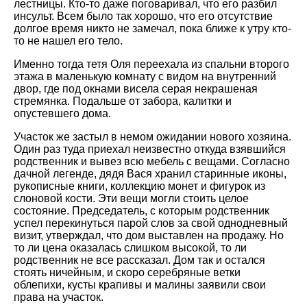
лестницы. Кто-то даже поговаривал, что его разбил
инсульт. Всем было так хорошо, что его отсутствие
долгое время никто не замечал, пока ближе к утру кто-
то не нашел его тело.
Именно тогда тетя Оля переехала из спальни второго
этажа в маленькую комнату с видом на внутренний
двор, где под окнами висела серая некрашеная
стремянка. Подальше от забора, калитки и
опустевшего дома.
Участок же застыл в немом ожидании нового хозяина.
Один раз туда приехал неизвестно откуда взявшийся
родственник и вывез всю мебель с вещами. Согласно
дачной легенде, дядя Вася хранил старинные иконы,
рукописные книги, коллекцию монет и фигурок из
слоновой кости. Эти вещи могли стоить целое
состояние. Председатель, с которым родственник
успел перекинуться парой слов за свой однодневный
визит, утверждал, что дом выставлен на продажу. Но
то ли цена оказалась слишком высокой, то ли
родственник не все рассказал. Дом так и остался
стоять ничейным, и скоро серебряные ветки
облепихи, кусты крапивы и малины заявили свои
права на участок.