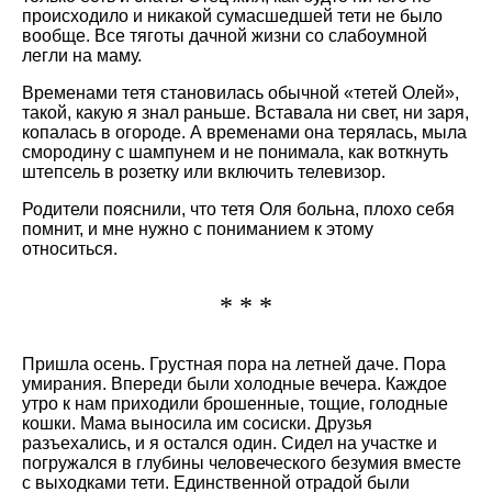
происходило и никакой сумасшедшей тети не было
вообще. Все тяготы дачной жизни со слабоумной
легли на маму.
Временами тетя становилась обычной «тетей Олей»,
такой, какую я знал раньше. Вставала ни свет, ни заря,
копалась в огороде. А временами она терялась, мыла
смородину с шампунем и не понимала, как воткнуть
штепсель в розетку или включить телевизор.
Родители пояснили, что тетя Оля больна, плохо себя
помнит, и мне нужно с пониманием к этому
относиться.
* * *
Пришла осень. Грустная пора на летней даче. Пора
умирания. Впереди были холодные вечера. Каждое
утро к нам приходили брошенные, тощие, голодные
кошки. Мама выносила им сосиски. Друзья
разъехались, и я остался один. Сидел на участке и
погружался в глубины человеческого безумия вместе
с выходками тети. Единственной отрадой были