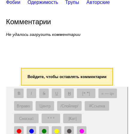
Фобии
Одержимость
Трупы
Авторские
Комментарии
Не удалось загрузить комментарии
Войдите, чтобы оставлять комментарии
B
I
S
U
H
[❝ ❞]
— q
Вправо
Центр
/Спойлер/
#Ссылка
Сноска
* * *
|Кат|
1