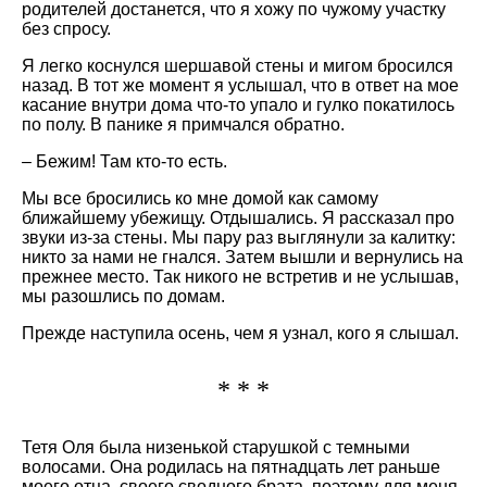
родителей достанется, что я хожу по чужому участку
без спросу.
Я легко коснулся шершавой стены и мигом бросился
назад. В тот же момент я услышал, что в ответ на мое
касание внутри дома что-то упало и гулко покатилось
по полу. В панике я примчался обратно.
– Бежим! Там кто-то есть.
Мы все бросились ко мне домой как самому
ближайшему убежищу. Отдышались. Я рассказал про
звуки из-за стены. Мы пару раз выглянули за калитку:
никто за нами не гнался. Затем вышли и вернулись на
прежнее место. Так никого не встретив и не услышав,
мы разошлись по домам.
Прежде наступила осень, чем я узнал, кого я слышал.
* * *
Тетя Оля была низенькой старушкой с темными
волосами. Она родилась на пятнадцать лет раньше
моего отца, своего сводного брата, поэтому для меня