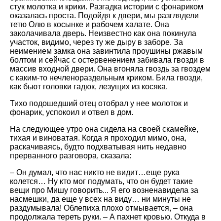
стук молотка и крики. Разгадка истории с фонариком
оказалась проста. Подойдя к двери, мы разглядели
тетю Олю в косынке и рабочем халате. Она
заколачивала дверь. Неизвестно как она покинула
участок, видимо, через ту же дыру в заборе. За
неимением замка она завинтила проушины ржавым
болтом и сейчас с остервенением забивала гвозди в
массив входной двери. Она вгоняла гвоздь за гвоздем
с каким-то нечленораздельным криком. Била гвозди,
как бьют головки гадюк, лезущих из косяка.
Тихо подошедший отец отобрал у нее молоток и
фонарик, успокоил и отвел в дом.
На следующее утро она сидела на своей скамейке,
тихая и виноватая. Когда я проходил мимо, она,
раскачиваясь, будто подхватывая нить недавно
прерванного разговора, сказала:
– Он думал, что нас никто не видит…еще рука
колется… Ну кто мог подумать, что он будет такие
вещи про Мишу говорить... Я его возненавидела за
насмешки, да еще у всех на виду… ни минуты не
раздумывала! Облепиха плохо отмывается, – она
продолжала тереть руки. – А пахнет кровью. Откуда в