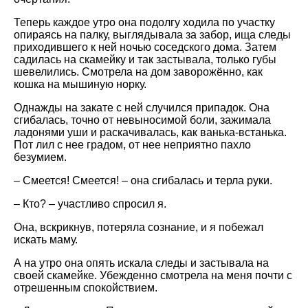
Теперь каждое утро она подолгу ходила по участку
опираясь на палку, выглядывала за забор, ища следы
приходившего к ней ночью соседского дома. Затем
садилась на скамейку и так застывала, только губы
шевелились. Смотрела на дом заворожённо, как
кошка на мышиную норку.
Однажды на закате с ней случился припадок. Она
сгибалась, точно от невыносимой боли, зажимала
ладонями уши и раскачивалась, как ванька-встанька.
Пот лил с нее градом, от нее неприятно пахло
безумием.
– Смеется! Смеется! – она сгибалась и терла руки.
– Кто? – участливо спросил я.
Она, вскрикнув, потеряла сознание, и я побежал
искать маму.
А на утро она опять искала следы и застывала на
своей скамейке. Убежденно смотрела на меня почти с
отрешенным спокойствием.