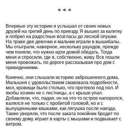
* * *
Впервые эту историю я услышал от своих новых
друзей на третий день по приезду. Я вышел за калитку
и побрел на радостные возгласы до лесной опушки.
На траве две девочки и мальчик играли в вышибалы.
Мы отыграли, наверное, несколько раундов, прежде
чем поняли, что нужно идти домой обедать. Тогда
меня и спросили, где я, собственно, живу. Все пошли
меня провожать, по дороге рассказывая про дом с
привидениями.
Конечно, они слышали историю заброшенного дома.
Малышня с удовольствием смаковала подробности,
мол, кровищи было столько, что протекло под пол. И
якобы хозяин не с лестницы, а с крыши упал.
Добавляли, что, падая, он на что-то острое напоролся,
валялся не только с пробитой головой, но и с
выпущенными кишками, как лягушка после наезда.
Также уверяли, что после заката покойник бродит по
своему дому, играет в карты с мышами и подвывает с
ветром.