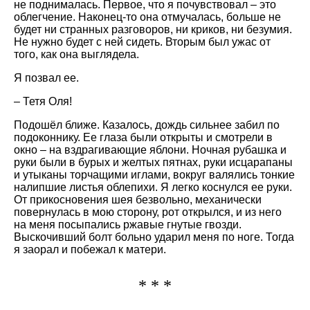
не поднималась. Первое, что я почувствовал – это
облегчение. Наконец-то она отмучалась, больше не
будет ни странных разговоров, ни криков, ни безумия.
Не нужно будет с ней сидеть. Вторым был ужас от
того, как она выглядела.
Я позвал ее.
– Тетя Оля!
Подошёл ближе. Казалось, дождь сильнее забил по
подоконнику. Ее глаза были открыты и смотрели в
окно – на вздрагивающие яблони. Ночная рубашка и
руки были в бурых и желтых пятнах, руки исцарапаны
и утыканы торчащими иглами, вокруг валялись тонкие
налипшие листья облепихи. Я легко коснулся ее руки.
От прикосновения шея безвольно, механически
повернулась в мою сторону, рот открылся, и из него
на меня посыпались ржавые гнутые гвозди.
Выскочивший болт больно ударил меня по ноге. Тогда
я заорал и побежал к матери.
* * *