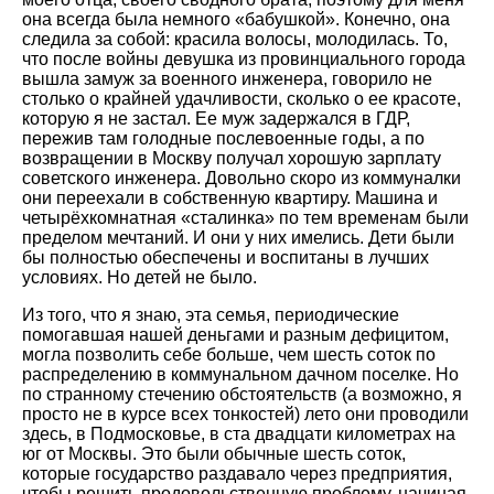
она всегда была немного «бабушкой». Конечно, она
следила за собой: красила волосы, молодилась. То,
что после войны девушка из провинциального города
вышла замуж за военного инженера, говорило не
столько о крайней удачливости, сколько о ее красоте,
которую я не застал. Ее муж задержался в ГДР,
пережив там голодные послевоенные годы, а по
возвращении в Москву получал хорошую зарплату
советского инженера. Довольно скоро из коммуналки
они переехали в собственную квартиру. Машина и
четырёхкомнатная «сталинка» по тем временам были
пределом мечтаний. И они у них имелись. Дети были
бы полностью обеспечены и воспитаны в лучших
условиях. Но детей не было.
Из того, что я знаю, эта семья, периодические
помогавшая нашей деньгами и разным дефицитом,
могла позволить себе больше, чем шесть соток по
распределению в коммунальном дачном поселке. Но
по странному стечению обстоятельств (а возможно, я
просто не в курсе всех тонкостей) лето они проводили
здесь, в Подмосковье, в ста двадцати километрах на
юг от Москвы. Это были обычные шесть соток,
которые государство раздавало через предприятия,
чтобы решить продовольственную проблему, начиная