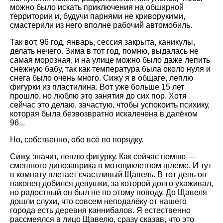
можно было искать приключения на обширной
территории и, будучи парнями не криворукими,
смастерили из него вполне рабочий автомобиль.
Так вот, 96 год, январь, сессия закрыта, каникулы,
делать нечего. Зима в тот год, помню, выдалась не
самая морозная, и на улице можно было даже лепить
снежную бабу, так как температура была около нуля и
снега было очень много. Сижу я в общаге, леплю
фигурки из пластилина. Вот уже больше 15 лет
прошло, но люблю это занятия до сих пор. Хотя
сейчас это делаю, зачастую, чтобы успокоить психику,
которая была безвозвратно искалечена в далёком
96...
Но, собственно, обо всё по порядку.
Сижу, значит, леплю фигурку. Как сейчас помню —
смешного динозаврика в мотоциклетном шлеме. И тут
в комнату влетает счастливый Щавель. В тот день он
наконец добился девушки, за которой долго ухаживал,
но радостный он был не по этому поводу. До Щавеля
дошли слухи, что совсем неподалёку от нашего
города есть деревня каннибалов. Я естественно
рассмеялся в лицо Щавелю, сразу сказав, что это