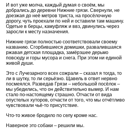
И вот уже молча, каждый думая о своём, мы
добрались до деревни Нижние грязи. Свернули, не
доезжая до неё метров триста, на просёлочную
дорогу, чуть проехали по ней и оставили там машину.
Одетые в берцы, камуфляж и ввз, двинулись через
заросли к месту назначения.
Нижние грязи полностью соответствовали своему
названию. Сгорбившиеся домишки, развалившаяся
ржавая детская площадка, замёрзшее дерьмо
повсюду и горы мусора и снега. При этом ни единой
живой души.
Это с Лучезарного всех сожрали – сказал я тогда, то
ли в шутку, то ли серьёзно. Щавель в ответ нервно
посмеялся. Разведав Грязи – небольшой посёлок –
мы убедились, что он действительно вымер. И нам
стало по-настоящему страшно. Отчасти от вида
опустелых хуторов, отчасти от того, что мы отчётливо
чувствовали чьё-то присутствие.
Что-то живое бродило по селу кроме нас.
Наверное это собаки – решили мы.