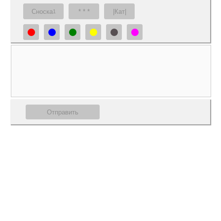
Сноска
* * *
|Кат|
1