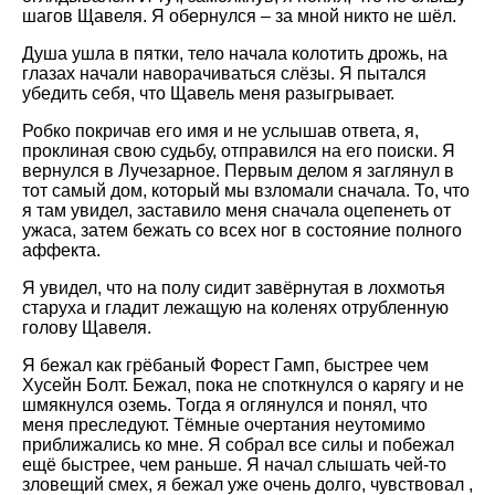
шагов Щавеля. Я обернулся – за мной никто не шёл.
Душа ушла в пятки, тело начала колотить дрожь, на
глазах начали наворачиваться слёзы. Я пытался
убедить себя, что Щавель меня разыгрывает.
Робко покричав его имя и не услышав ответа, я,
проклиная свою судьбу, отправился на его поиски. Я
вернулся в Лучезарное. Первым делом я заглянул в
тот самый дом, который мы взломали сначала. То, что
я там увидел, заставило меня сначала оцепенеть от
ужаса, затем бежать со всех ног в состояние полного
аффекта.
Я увидел, что на полу сидит завёрнутая в лохмотья
старуха и гладит лежащую на коленях отрубленную
голову Щавеля.
Я бежал как грёбаный Форест Гамп, быстрее чем
Хусейн Болт. Бежал, пока не споткнулся о карягу и не
шмякнулся оземь. Тогда я оглянулся и понял, что
меня преследуют. Тёмные очертания неутомимо
приближались ко мне. Я собрал все силы и побежал
ещё быстрее, чем раньше. Я начал слышать чей-то
зловещий смех, я бежал уже очень долго, чувствовал ,