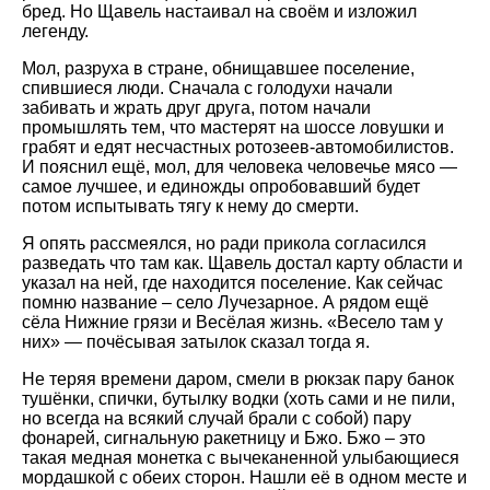
бред. Но Щавель настаивал на своём и изложил
легенду.
Мол, разруха в стране, обнищавшее поселение,
спившиеся люди. Сначала с голодухи начали
забивать и жрать друг друга, потом начали
промышлять тем, что мастерят на шоссе ловушки и
грабят и едят несчастных ротозеев-автомобилистов.
И пояснил ещё, мол, для человека человечье мясо —
самое лучшее, и единожды опробовавший будет
потом испытывать тягу к нему до смерти.
Я опять рассмеялся, но ради прикола согласился
разведать что там как. Щавель достал карту области и
указал на ней, где находится поселение. Как сейчас
помню название – село Лучезарное. А рядом ещё
сёла Нижние грязи и Весёлая жизнь. «Весело там у
них» — почёсывая затылок сказал тогда я.
Не теряя времени даром, смели в рюкзак пару банок
тушёнки, спички, бутылку водки (хоть сами и не пили,
но всегда на всякий случай брали с собой) пару
фонарей, сигнальную ракетницу и Бжо. Бжо – это
такая медная монетка с вычеканенной улыбающиеся
мордашкой с обеих сторон. Нашли её в одном месте и