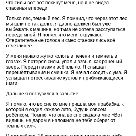
что силы вот-вот покинут меня, но я не видел
спасенья впереди.
Только лес, тёмный лес. Я помнил, что через этот лес
мы шли не так долго, я давно должен был уже
выбежать к машине, но тьма не хотела расступаться
передо мной. Я понял, что меня окружают.
Отвратительные голоса и смех становились всё
отчётливее.
У меня начало жутко колоть в печени и темнеть в
глазах. Я потерял силы, упал и взвыл, как раненый
зверь. Перед глазами всё плыло. Я слышал
перешёптывания и смешки. Я начал сходить с ума. Я
услышал потрескивание кустов и приближающиеся
шаги.
Дальше я погрузился в забытие.
Я помню, что во сне ко мне пришла моя прабабка, к
которой я ездил каждое лето, будучи совсем
ребёнком. Помню, что она во сне сказала мне «Вот
видишь, не даром я наложила не тебя оберег от
тёмных сил».