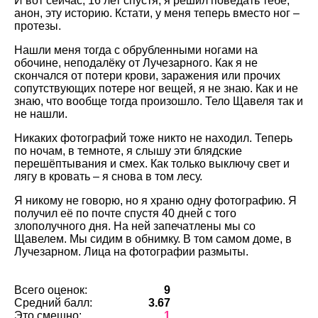
И вот сейчас, 16 лет спустя, я решил поведать тебе,
анон, эту историю. Кстати, у меня теперь вместо ног –
протезы.
Нашли меня тогда с обрубленными ногами на
обочине, неподалёку от Лучезарного. Как я не
скончался от потери крови, заражения или прочих
сопутствующих потере ног вещей, я не знаю. Как и не
знаю, что вообще тогда произошло. Тело Щавеля так и
не нашли.
Никаких фотографий тоже никто не находил. Теперь
по ночам, в темноте, я слышу эти блядские
перешёптывания и смех. Как только выключу свет и
лягу в кровать – я снова в том лесу.
Я никому не говорю, но я храню одну фотографию. Я
получил её по почте спустя 40 дней с того
злополучного дня. На ней запечатлены мы со
Щавелем. Мы сидим в обнимку. В том самом доме, в
Лучезарном. Лица на фотографии размыты.
Всего оценок:
9
Средний балл:
3.67
Это смешно:
1