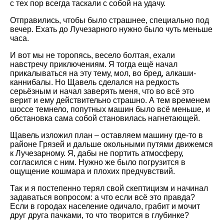
с тех пор всегда таскали с собой на удачу.
Отправились, чтобы было страшнее, специально под
вечер. Ехать до Лучезарного нужно было чуть меньше
часа.
И вот мы не торопясь, весело болтая, ехали
навстречу приключениям. Я тогда ещё начал
прикалываться на эту тему, мол, во бред, алкаши-
каннибалы. Но Щавель сделался на редкость
серьёзным и начал заверять меня, что во всё это
верит и ему действительно страшно. А тем временем
шоссе темнело, попутных машин было всё меньше, и
обстановка сама собой становилась нагнетающей.
Щавель изложил план – оставляем машину где-то в
районе Грязей и дальше окольными путями движемся
к Лучезарному. Я, дабы не портить атмосферу,
согласился с ним. Нужно же было погрузится в
ощущение кошмара и плохих предчувствий.
Так и я постепенно терял свой скептицизм и начинал
задаваться вопросом: а что если всё это правда?
Если в городах население одичало, грабит и мочит
друг друга пачками, то что творится в глубинке?