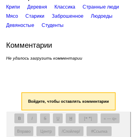
Крипи
Деревня
Классика
Странные люди
Мясо
Старики
Заброшенное
Людоеды
Девяностые
Студенты
Комментарии
Не удалось загрузить комментарии
Войдите, чтобы оставлять комментарии
B
I
S
U
H
[❝ ❞]
— q
Вправо
Центр
/Спойлер/
#Ссылка