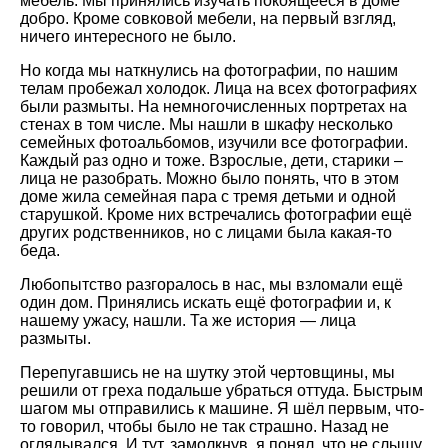
мебель. Мы принялись изучать покоящееся в доме
добро. Кроме совковой мебели, на первый взгляд,
ничего интересного не было.
Но когда мы наткнулись на фотографии, по нашим
телам пробежал холодок. Лица на всех фотографиях
были размыты. На немногочисленных портретах на
стенах в том числе. Мы нашли в шкафу несколько
семейных фотоальбомов, изучили все фотографии.
Каждый раз одно и тоже. Взрослые, дети, старики –
лица не разобрать. Можно было понять, что в этом
доме жила семейная пара с тремя детьми и одной
старушкой. Кроме них встречались фотографии ещё
других родственников, но с лицами была какая-то
беда.
Любопытство разгоралось в нас, мы взломали ещё
один дом. Принялись искать ещё фотографии и, к
нашему ужасу, нашли. Та же история — лица
размыты.
Перепугавшись не на шутку этой чертовщины, мы
решили от греха подальше убраться оттуда. Быстрым
шагом мы отправились к машине. Я шёл первым, что-
то говорил, чтобы было не так страшно. Назад не
оглядывался. И тут, замолкнув, я понял, что не слышу