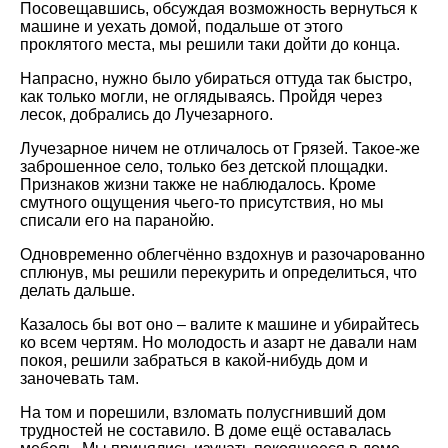
Посовещавшись, обсуждая возможность вернуться к
машине и уехать домой, подальше от этого
проклятого места, мы решили таки дойти до конца.
Напрасно, нужно было убираться оттуда так быстро,
как только могли, не оглядываясь. Пройдя через
лесок, добрались до Лучезарного.
Лучезарное ничем не отличалось от Грязей. Такое-же
заброшенное село, только без детской площадки.
Признаков жизни также не наблюдалось. Кроме
смутного ощущения чьего-то присутствия, но мы
списали его на паранойю.
Одновременно облегчённо вздохнув и разочарованно
сплюнув, мы решили перекурить и определиться, что
делать дальше.
Казалось бы вот оно – валите к машине и убирайтесь
ко всем чертям. Но молодость и азарт не давали нам
покоя, решили забраться в какой-нибудь дом и
заночевать там.
На том и порешили, взломать полусгнивший дом
трудностей не составило. В доме ещё оставалась