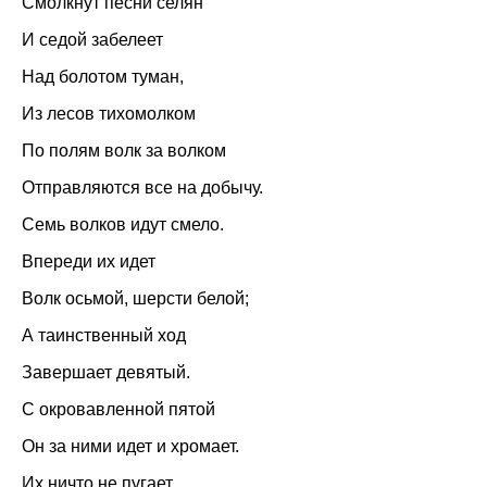
Смолкнут песни селян
И седой забелеет
Над болотом туман,
Из лесов тихомолком
По полям волк за волком
Отправляются все на добычу.
Семь волков идут смело.
Впереди их идет
Волк осьмой, шерсти белой;
А таинственный ход
Завершает девятый.
С окровавленной пятой
Он за ними идет и хромает.
Их ничто не пугает.