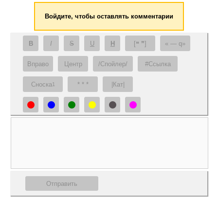
Войдите, чтобы оставлять комментарии
B
I
S
U
H
[❝ ❞]
— q
Вправо
Центр
/Спойлер/
#Ссылка
Сноска
* * *
|Кат|
1