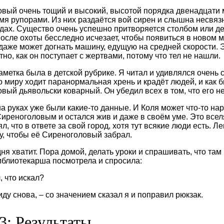
вый очень тощий и высокий, высотой порядка двенадцати м
умя рупорами. Из них раздаётся вой сирен и слышна несвязн
одах. Существо очень успешно притворяется столбом или д
После охоты бесследно исчезает, чтобы появиться в новом
даже может догнать машину, едущую на средней скорости. 
но, как он поступает с жертвами, потому что тел не нашли.
заметка была в детской рубрике. Я читал и удивлялся очень
о миру ходит паранормальная хрень и крадёт людей, и как б
вый дьявольски коварный. Он убедил всех в том, что его не
на руках уже были какие-то данные. И Коля может что-то нар
Сиреноголовым и остался жив и даже в своём уме. Это вселя
ял, что в ответе за свой город, хотя тут всякие люди есть. 
чу, чтобы её Сиреноголовый забрал.
дня хватит. Пора домой, делать уроки и спрашивать, что та
иблиотекарша посмотрела и спросила:
, что искал?
ду снова, – со значением сказал я и поправил рюкзак.
3: Результаты