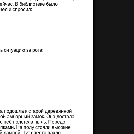
сейчас. В библиотеке было
шёл и спросил:
ь ситуацию за рога:
на подошла к старой деревянной
сной амбарный замок. Она достала
 с неё полетела пыль. Передо
апками. На полу стояли высокие
й лампой. Тут спёрто пахло