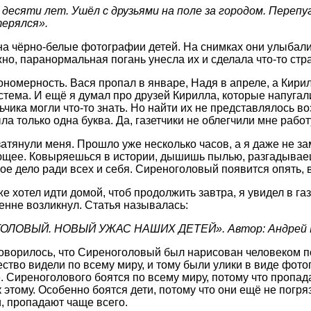
, десяти лет. Ушёл с друзьями на поле за городом. Переп
терялся».
на чёрно-белые фотографии детей. На снимках они улыбали
жно, паранормальная погань унесла их и сделала что-то стр
ономерность. Вася пропал в январе, Надя в апреле, а Кири
истема. И ещё я думал про друзей Кирилла, которые напугали
ьчика могли что-то знать. Но найти их не представлялось 
а только одна буква. Да, газетчики не облегчили мне работ
затянули меня. Прошло уже несколько часов, а я даже не за
щее. Ковыряешься в истории, дышишь пылью, разгадываешь
ое дело ради всех и себя. Сиреноголовый появится опять, 
же хотел идти домой, чтоб продолжить завтра, я увидел в газ
енне возликнул. Статья называлась:
ОЛОВЫЙ. НОВЫЙ УЖАС НАШИХ ДЕТЕЙ». Автор: Андрей 
говорилось, что Сиреноголовый был нарисован человеком 
ество видели по всему миру, и тому были улики в виде фото
. Сиреноголового боятся по всему миру, потому что пропад
к этому. Особенно боятся дети, потому что они ещё не погря
и, пропадают чаще всего.