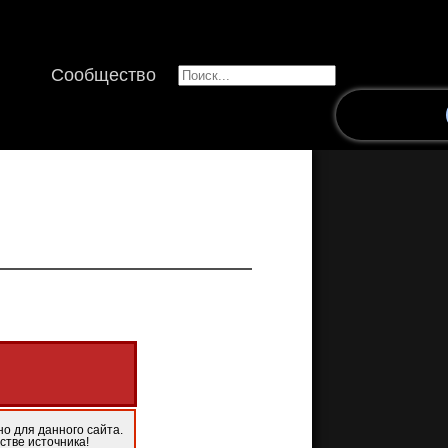
Сообщество
о для данного сайта.
стве источника!