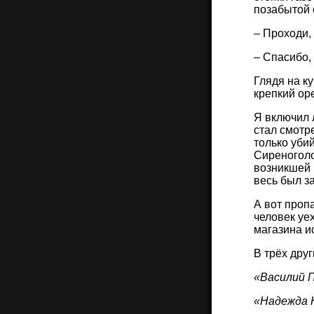
позабытой 
– Проходи, 
– Спасибо, 
Глядя на к
крепкий ор
Я включил 
стал смотр
только уби
Сиреноголо
возникшей 
весь был з
А вот проп
человек уе
магазина и
В трёх друг
«Василий П
«Надежда К