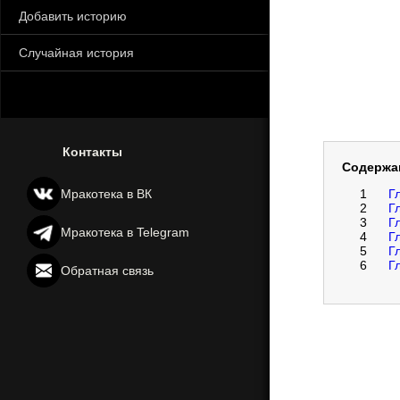
Добавить историю
Случайная история
Контакты
Содержа
Мракотека в ВК
1
Г
2
Г
3
Г
Мракотека в Telegram
4
Г
5
Г
6
Г
Обратная связь