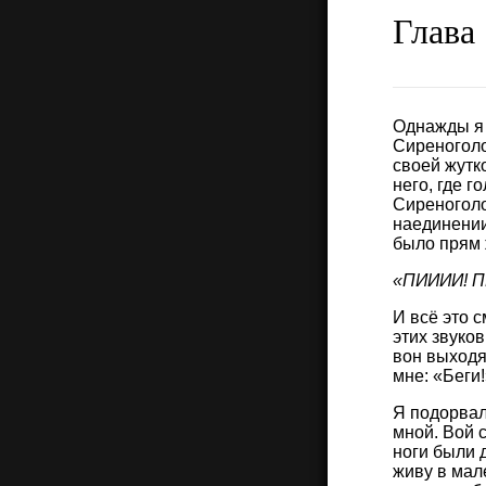
Глава 
Однажды я 
Сиреноголо
своей жутк
него, где г
Сиреноголо
наединении
было прям 
«ПИИИИ! П
И всё это 
этих звуков
вон выходя
мне: «Беги!
Я подорвал
мной. Вой с
ноги были 
живу в мале