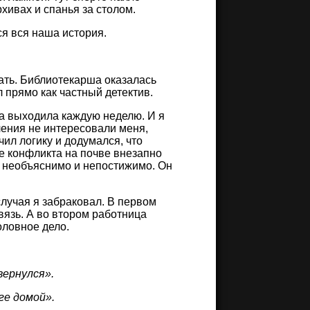
хивах и спанья за столом.
ся вся наша история.
нать. Библиотекарша оказалась
 прямо как частный детектив.
на выходила каждую неделю. И я
ления не интересовали меня,
ил логику и додумался, что
е конфликта на почве внезапно
т необъяснимо и непостижимо. Он
случая я забраковал. В первом
вязь. А во втором работница
оловное дело.
вернулся».
ге домой».