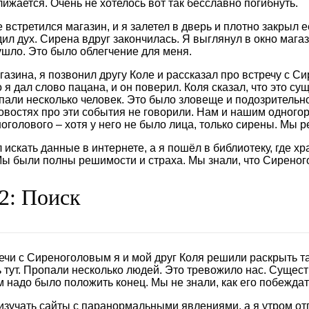
лижается. Очень не хотелось вот так бесславно погибнуть.
 встретился магазин, и я залетел в дверь и плотно закрыл 
дил дух. Сирена вдруг закончилась. Я выглянул в окно магаз
ушло. Это было облегчение для меня.
газина, я позвонил другу Коле и рассказал про встречу с С
 я дал слово пацана, и он поверил. Коля сказал, что это су
опали несколько человек. Это было зловеще и подозрительно.
новостях про эти события не говорили. Нам и нашим одного
оголового – хотя у него не было лица, только сирены. Мы р
 искать данные в интернете, а я пошёл в библиотеку, где х
 Мы были полны решимости и страха. Мы знали, что Сирен
 2: Поиск
ечи с Сиреноголовым я и мой друг Коля решили раскрыть та
 тут. Пропали несколько людей. Это тревожило нас. Сущест
 надо было положить конец. Мы не знали, как его побеждат
изучать сайты с паранормальными явлениями, а я утром от