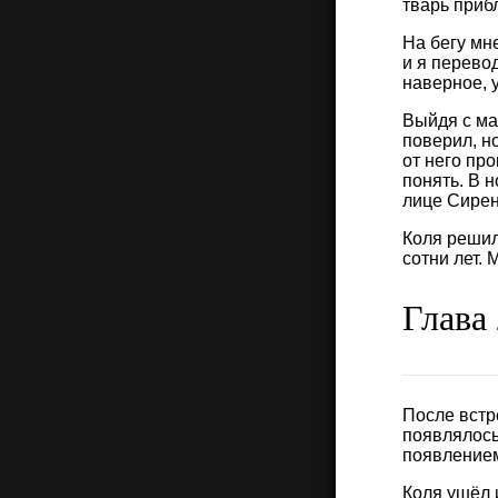
тварь приб
На бегу мне
и я перево
наверное, 
Выйдя с ма
поверил, но
от него пр
понять. В 
лице Сирен
Коля решил
сотни лет.
Глава
После встр
появлялось
появлением
Коля ушёл 