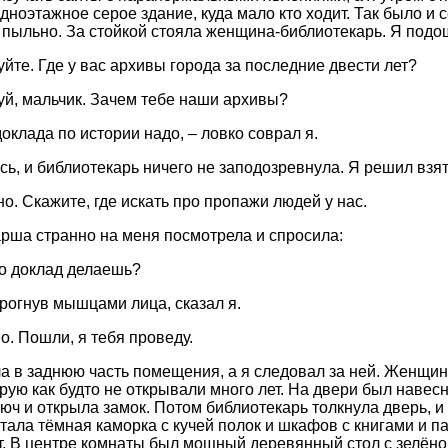
дноэтажное серое здание, куда мало кто ходит. Так было и 
 пыльно. За стойкой стояла женщина-библиотекарь. Я подо
уйте. Где у вас архивы города за последние двести лет?
уй, мальчик. Зачем тебе наши архивы?
оклада по истории надо, – ловко соврал я.
сь, и библиотекарь ничего не заподозревнула. Я решил взят
о. Скажите, где искать про пропажи людей у нас.
рша странно на меня посмотрела и спросила:
но доклад делаешь?
дрогнув мышцами лица, сказал я.
о. Пошли, я тебя проведу.
а в заднюю часть помещения, а я следовал за ней. Женщи
орую как будто не открывали много лет. На двери был наве
юч и открыла замок. Потом библиотекарь толкнула дверь, и
тала тёмная каморка с кучей полок и шкафов с книгами и п
ет. В центре комнаты был мощный деревянный стол с зелёно