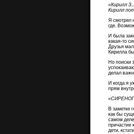
«Кирилл З.
Кирилл по
Я смотрел 
где. Возмо
И была зак
какая-то с
Друзья мал
Кирилла был
Но поиски 
успокаиваю
делал важн
И когда я у
прям внутр
«СИРЕНОГ
В заметке 
как бы сущ
самом деле
причастие 
дети, кстат