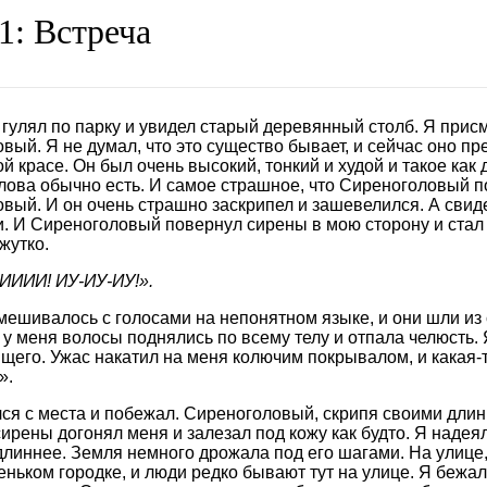
1: Встреча
гулял по парку и увидел старый деревянный столб. Я присм
вый. Я не думал, что это существо бывает, и сейчас оно пр
ой красе. Он был очень высокий, тонкий и худой и такое как
олова обычно есть. И самое страшное, что Сиреноголовый по
вый. И он очень страшно заскрипел и зашевелился. А свид
. И Сиреноголовый повернул сирены в мою сторону и стал 
жутко.
ИИИИ! ИУ-ИУ-ИУ!».
смешивалось с голосами на непонятном языке, и они шли из 
 у меня волосы поднялись по всему телу и отпала челюсть. Я
щего. Ужас накатил на меня колючим покрывалом, и какая-т
».
ся с места и побежал. Сиреноголовый, скрипя своими длин
ирены догонял меня и залезал под кожу как будто. Я надеял
длиннее. Земля немного дрожала под его шагами. На улице,
ньком городке, и люди редко бывают тут на улице. Я бежал,