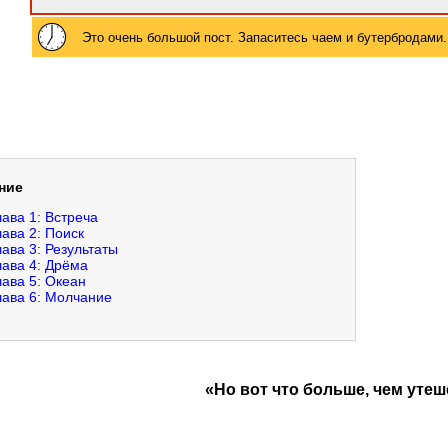
Это очень большой пост. Запаситесь чаем и бутербродами.
ние
лава 1: Встреча
лава 2: Поиск
лава 3: Результаты
лава 4: Дрёма
лава 5: Океан
лава 6: Молчание
«Но вот что больше, чем утеш