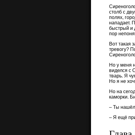
Сиреноголо
столб с дв
полях, гор
нападает. 
быстрый и 
пор непонят
Вот такая 
тревогу? П
Сиреноголо
Но у меня 
виделся с 
тварь. Я чу
Но я не хо
Но на сего
каморки. Б
– Ты нашёл
– Я ещё при
Глава 