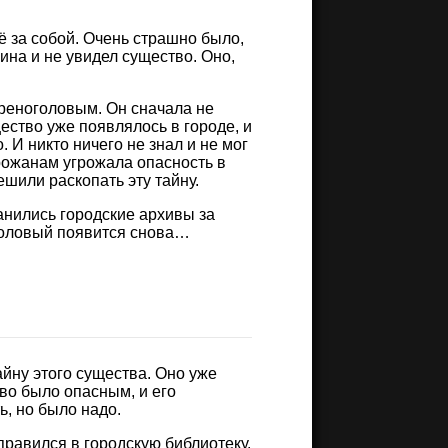
её за собой. Очень страшно было,
ина и не увидел существо. Оно,
иреноголовым. Он сначала не
щество уже появлялось в городе, и
 И никто ничего не знал и не мог
рожанам угрожала опасность в
ешили раскопать эту тайну.
ранились городские архивы за
оголовый появится снова…
йну этого существа. Оно уже
во было опасным, и его
ь, но было надо.
правился в городскую библиотеку.