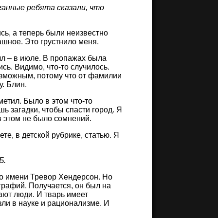
уганные ребята сказали, что
сь, а теперь были неизвестно
ашное. Это грустнило меня.
лл – в июле. В пропажах была
сь. Видимо, что-то случилось.
возможным, потому что от фамилии
у. Блин.
метил. Было в этом что-то
 загадки, чтобы спасти город. Я
в этом не было сомнений.
ете, в детской рубрике, статью. Я
Б.
по имени Тревор Хендерсон. Но
графий. Получается, он был на
ают люди. И тварь имеет
зли в науке и рационализме. И