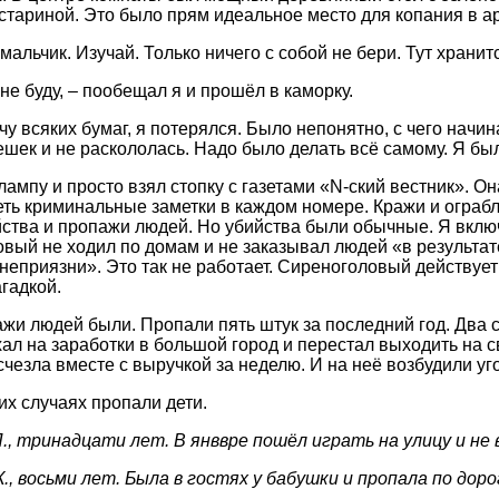
стариной. Это было прям идеальное место для копания в ар
мальчик. Изучай. Только ничего с собой не бери. Тут хранит
не буду, – пообещал я и прошёл в каморку.
учу всяких бумаг, я потерялся. Было непонятно, с чего начи
ешек и не раскололась. Надо было делать всё самому. Я был
лампу и просто взял стопку с газетами «N-ский вестник». О
еть криминальные заметки в каждом номере. Кражи и ограб
йства и пропажи людей. Но убийства были обычные. Я включ
вый не ходил по домам и не заказывал людей «в результат
неприязни». Это так не работает. Сиреноголовый действуе
агадкой.
ажи людей были. Пропали пять штук за последний год. Два 
хал на заработки в большой город и перестал выходить на с
счезла вместе с выручкой за неделю. И на неё возбудили уг
их случаях пропали дети.
., тринадцати лет. В янввре пошёл играть на улицу и не 
., восьми лет. Была в гостях у бабушки и пропала по доро