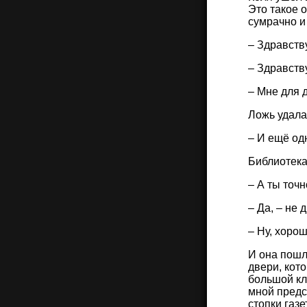
Это такое о
сумрачно и
– Здравств
– Здравств
– Мне для д
Ложь удала
– И ещё одн
Библиотека
– А ты точ
– Да, – не 
– Ну, хорош
И она пошл
двери, кот
большой кл
мной предс
стопки газ