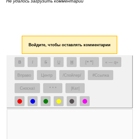
Не удалось загрузить комментарии
Войдите, чтобы оставлять комментарии
B
I
S
U
H
[❝ ❞]
— q
Вправо
Центр
/Спойлер/
#Ссылка
Сноска
* * *
|Кат|
1