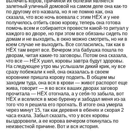
вылечить коров, причиной их болезни является
залетный уличный домовой на самом деле она как-то
по другому его назвала, но я не помню как, она
сказала, что всю ночь воевала с этим НЁХ и у нее
получилось отбить свою корову, теперь она готова
помочь всем и собирается провести какой-то ритуал у
каждого во дворе, но при этом все обязаны сидеть по
домам и не выходить, в окно можно смотреть, но ни в
коем случае не выходить. Все согласились, так как в
НЁХ там верят все. Вечером эта бабушка пошла по
дворам, читая какие-то заговоры. Потом она сказала,
что все — НЁХ ушел, коровы завтра будут здоровы.
На следующее утро мы услышали дикий крик, ну все
сразу побежали к ней, она оказалась в своем
коровнике пришла корову подоить. В общем мы
заходим туда, она вся в крови — живот распорот еще
жива, говорит — я во всех ваших дворах заговор
прочитала — НЁХ отогнала, а у себя-то забыла, вот
НЁХ и вселился в мою буренку и забодал меня из-за
того что я решила его прогнать. В итоге она умерла
через минут 15, так как деревня в ебенях и скорая 2
часа ехала. Забыл сказать, что у всех коровы
выздоровели, а ее корова вечером откинулась по
неизвестной причине. Вот и вся история.