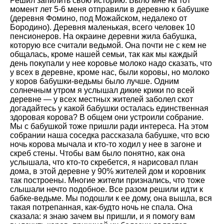
Решил запилить свою историю. Было мне на тот
момент лет 5-6 меня отправили в деревню к бабушке
(деревня Фомино, под Можайском, недалеко от
Бородино). Деревня маленькая, всего человек 10
пенсионеров. На окраине деревни жила бабушка,
которую все считали ведьмой. Она почти не с кем не
общалась, кроме нашей семьи, так как мы каждый
день покупали у нее коровье молоко надо сказать, что
у всех в деревне, кроме нас, были коровы, но молоко
у коров бабушки-ведьмы было лучше. Одним
солнечным утром я услышал дикие крики по всей
деревне — у всех местных жителей заболел скот
догадайтесь у какой бабушки осталась единственная
здоровая корова? В общем они устроили собрание.
Мы с бабушкой тоже пришли ради интереса. На этом
собрании наша соседка рассказала бабушке, что всю
ночь корова мычала и кто-то ходил у нее в загоне и
скреб стены. Чтобы вам было понятно, как она
услышала, что кто-то скребется, я нарисовал план
дома, в этой деревне у 90% жителей дом и коровник
так построены. Многие жители признались, что тоже
слышали нечто подобное. Все разом решили идти к
бабке-ведьме. Мы подошли к ее дому, она вышла, вся
такая потрепанная, как-будто ночь не спала. Она
сказала: я знаю зачем вы пришли, и я помогу вам