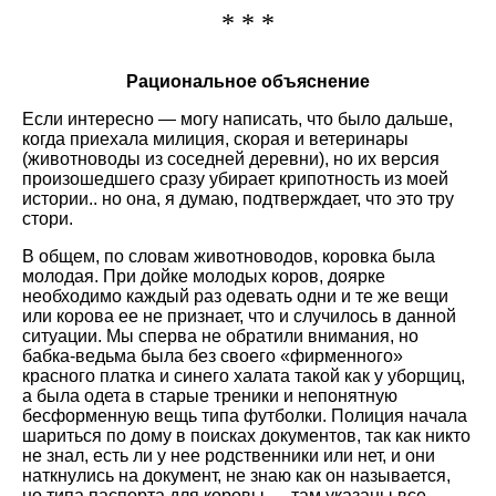
* * *
Рациональное объяснение
Если интересно — могу написать, что было дальше,
когда приехала милиция, скорая и ветеринары
(животноводы из соседней деревни), но их версия
произошедшего сразу убирает крипотность из моей
истории.. но она, я думаю, подтверждает, что это тру
стори.
В общем, по словам животноводов, коровка была
молодая. При дойке молодых коров, доярке
необходимо каждый раз одевать одни и те же вещи
или корова ее не признает, что и случилось в данной
ситуации. Мы сперва не обратили внимания, но
бабка-ведьма была без своего «фирменного»
красного платка и синего халата такой как у уборщиц,
а была одета в старые треники и непонятную
бесформенную вещь типа футболки. Полиция начала
шариться по дому в поисках документов, так как никто
не знал, есть ли у нее родственники или нет, и они
наткнулись на документ, не знаю как он называется,
но типа паспорта для коровы — там указаны все