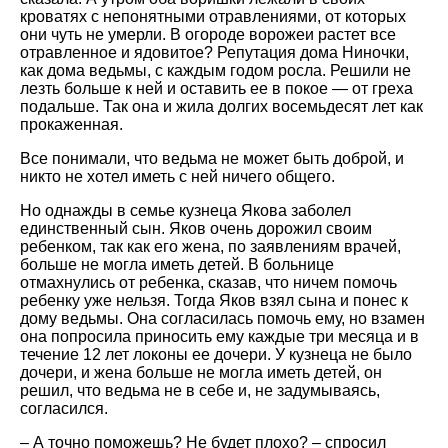
кроватях с непонятными отравлениями, от которых
они чуть не умерли. В огороде ворожеи растет все
отравленное и ядовитое? Репутация дома Ниночки,
как дома ведьмы, с каждым годом росла. Решили не
лезть больше к ней и оставить ее в покое — от греха
подальше. Так она и жила долгих восемьдесят лет как
прокаженная.
Все понимали, что ведьма не может быть доброй, и
никто не хотел иметь с ней ничего общего.
Но однажды в семье кузнеца Якова заболел
единственный сын. Яков очень дорожил своим
ребенком, так как его жена, по заявлениям врачей,
больше не могла иметь детей. В больнице
отмахнулись от ребенка, сказав, что ничем помочь
ребенку уже нельзя. Тогда Яков взял сына и понес к
дому ведьмы. Она согласилась помочь ему, но взамен
она попросила приносить ему каждые три месяца и в
течение 12 лет локоны ее дочери. У кузнеца не было
дочери, и жена больше не могла иметь детей, он
решил, что ведьма не в себе и, не задумываясь,
согласился.
– А точно поможешь? Не будет плохо? – спросил