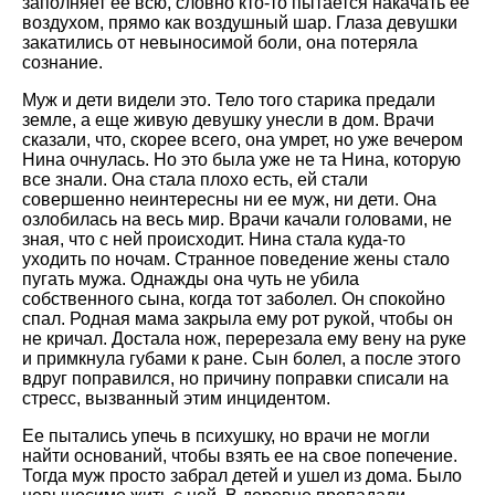
заполняет ее всю, словно кто-то пытается накачать ее
воздухом, прямо как воздушный шар. Глаза девушки
закатились от невыносимой боли, она потеряла
сознание.
Муж и дети видели это. Тело того старика предали
земле, а еще живую девушку унесли в дом. Врачи
сказали, что, скорее всего, она умрет, но уже вечером
Нина очнулась. Но это была уже не та Нина, которую
все знали. Она стала плохо есть, ей стали
совершенно неинтересны ни ее муж, ни дети. Она
озлобилась на весь мир. Врачи качали головами, не
зная, что с ней происходит. Нина стала куда-то
уходить по ночам. Странное поведение жены стало
пугать мужа. Однажды она чуть не убила
собственного сына, когда тот заболел. Он спокойно
спал. Родная мама закрыла ему рот рукой, чтобы он
не кричал. Достала нож, перерезала ему вену на руке
и примкнула губами к ране. Сын болел, а после этого
вдруг поправился, но причину поправки списали на
стресс, вызванный этим инцидентом.
Ее пытались упечь в психушку, но врачи не могли
найти оснований, чтобы взять ее на свое попечение.
Тогда муж просто забрал детей и ушел из дома. Было