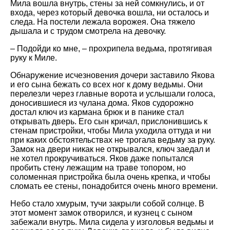
Мила вошла внутрь, стены за ней сомкнулись, и от
входа, через который девочка вошла, ни осталось и
следа. На постели лежала ворожея. Она тяжело
дышала и с трудом смотрела на девочку.
– Подойди ко мне, – прохрипела ведьма, протягивая
руку к Миле.
Обнаружение исчезновения дочери заставило Якова
и его сына бежать со всех ног к дому ведьмы. Они
перелезли через главные ворота и услышали голоса,
доносившиеся из чулана дома. Яков судорожно
достал ключ из кармана брюк и в панике стал
открывать дверь. Его сын кричал, прислонившись к
стенам пристройки, чтобы Мила уходила оттуда и ни
при каких обстоятельствах не трогала ведьму за руку.
Замок на двери никак не открывался, ключ заедал и
не хотел прокручиваться. Яков даже попытался
пробить стену лежащим на траве топором, но
соломенная пристройка была очень крепка, и чтобы
сломать ее стены, понадобится очень много времени.
Небо стало хмурым, тучи закрыли собой солнце. В
этот момент замок отворился, и кузнец с сыном
забежали внутрь. Мила сидела у изголовья ведьмы и