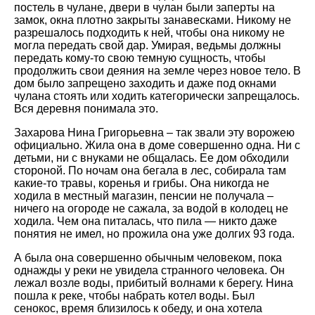
постель в чулане, двери в чулан были заперты на
замок, окна плотно закрыты занавесками. Никому не
разрешалось подходить к ней, чтобы она никому не
могла передать свой дар. Умирая, ведьмы должны
передать кому-то свою темную сущность, чтобы
продолжить свои деяния на земле через новое тело. В
дом было запрещено заходить и даже под окнами
чулана стоять или ходить категорически запрещалось.
Вся деревня понимала это.
Захарова Нина Григорьевна – так звали эту ворожею
официально. Жила она в доме совершенно одна. Ни с
детьми, ни с внуками не общалась. Ее дом обходили
стороной. По ночам она бегала в лес, собирала там
какие-то травы, коренья и грибы. Она никогда не
ходила в местный магазин, пенсии не получала –
ничего на огороде не сажала, за водой в колодец не
ходила. Чем она питалась, что пила — никто даже
понятия не имел, но прожила она уже долгих 93 года.
А была она совершенно обычным человеком, пока
однажды у реки не увидела странного человека. Он
лежал возле воды, прибитый волнами к берегу. Нина
пошла к реке, чтобы набрать котел воды. Был
сенокос, время близилось к обеду, и она хотела