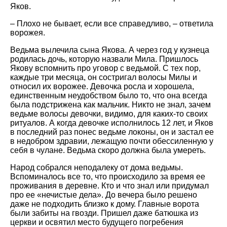
Яков.
– Плохо не бывает, если все справедливо, – ответила
ворожея.
Ведьма вылечила сына Якова. А через год у кузнеца
родилась дочь, которую назвали Мила. Пришлось
Якову вспомнить про уговор с ведьмой. С тех пор,
каждые три месяца, он состригал волосы Милы и
относил их ворожее. Девочка росла и хорошела,
единственным неудобством было то, что она всегда
была подстрижена как мальчик. Никто не знал, зачем
ведьме волосы девочки, видимо, для каких-то своих
ритуалов. А когда девочке исполнилось 12 лет, и Яков
в последний раз понес ведьме локоны, он и застал ее
в недобром здравии, лежащую почти обессиленную у
себя в чулане. Ведьма скоро должна была умереть.
Народ собрался неподалеку от дома ведьмы.
Вспоминалось все то, что происходило за время ее
проживания в деревне. Кто и что знал или придумал
про ее «нечистые дела». До вечера было решено
даже не подходить близко к дому. Главные ворота
были забиты на гвозди. Пришел даже батюшка из
церкви и освятил место будущего погребения