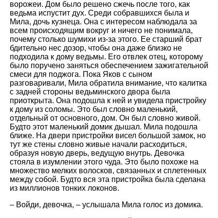
ворожеи. Дом было решено сжечь после того, как
ведьма испустит дух. Среди собравшихся была и
Мила, дочь кузнеца. Она с интересом наблюдала за
всем происходящим вокруг и ничего не понимала,
почему столько шумихи из-за этого. Ее старший брат
бдительно нес дозор, чтобы она даже близко не
подходила к дому ведьмы. Его отвлек отец, которому
было поручено заняться обеспечением зажигательной
смеси для поджога. Пока Яков с сыном
разговаривали, Мила обратила внимание, что калитка
с задней стороны ведьминского двора была
приоткрыта. Она подошла к ней и увидела пристройку
к дому из соломы. Это был словно маленький,
отдельный от основного, дом. Он был словно живой.
Будто этот маленький домик дышал. Мила подошла
ближе. На двери пристройки висел большой замок, но
тут же стены словно живые начали расходиться,
образуя новую дверь, ведущую внутрь. Девочка
стояла в изумлении этого чуда. Это было похоже на
множество мелких волосков, связанных и сплетенных
между собой. Будто вся эта пристройка была сделана
из миллионов тонких локонов.
– Войди, девочка, – услышала Мила голос из домика.