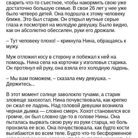
сварить что-то съестное, чтобы накормить свою уже
достаточно большую семью. В свои 26 лет у нее уже
было четверо детей. Она подошла к этому человеку
ближе. Это был старик. Он открыл мутные серые
глаза и посмотрел на молодую девушку. Было видно,
как он абсолютно обессилен, руки его дрожали.
– Тут человеку плохо! – крикнула Нина, обращаясь к
мужу.
Муж отложил косу в сторону и побежал к ней на
помощь. Нина села на корточки у изголовья старика.
Он протянул ей руку, она взяла его холодную ладонь.
– Мы вам поможем, – сказала ему девушка. –
Держитесь...
В этот момент солнце заволокло тучами, а старик
зловеще захохотал. Нина почувствовала, как крепко
он сжал ее ладонь. Над головой девушки возникла
черная дымка — словно смерч. Хохот становился все
громче, он был словно где-то в голове Нины. Она
пыталась вырвать свою руку из руки старца, но боль
пронзила ее всю. Она почувствовала, как будто кости
выгибаются во всем теле. Будто что-то бесформенное