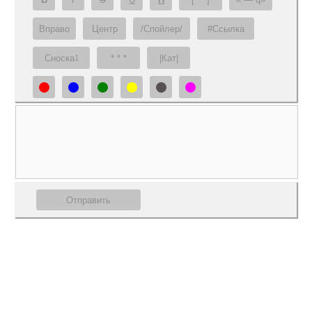
Вправо
Центр
/Спойлер/
#Ссылка
Сноска
* * *
|Кат|
1