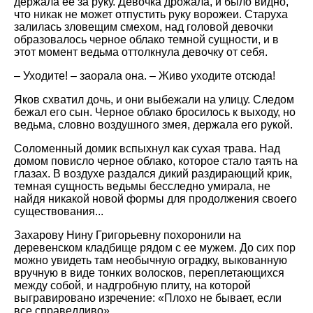
держала ее за руку. Девочка дрожала, и было видно,
что никак не может отпустить руку ворожеи. Старуха
залилась зловещим смехом, над головой девочки
образовалось черное облако темной сущности, и в
этот момент ведьма оттолкнула девочку от себя.
– Уходите! – заорала она. – Живо уходите отсюда!
Яков схватил дочь, и они выбежали на улицу. Следом
бежал его сын. Черное облако бросилось к выходу, но
ведьма, словно воздушного змея, держала его рукой.
Соломенный домик вспыхнул как сухая трава. Над
домом повисло черное облако, которое стало таять на
глазах. В воздухе раздался дикий раздирающий крик,
темная сущность ведьмы бесследно умирала, не
найдя никакой новой формы для продолжения своего
существования...
Захарову Нину Григорьевну похоронили на
деревенском кладбище рядом с ее мужем. До сих пор
можно увидеть там необычную оградку, выкованную
вручную в виде тонких волосков, переплетающихся
между собой, и надгробную плиту, на которой
выгравировано изречение: «Плохо не бывает, если
все справедливо»...