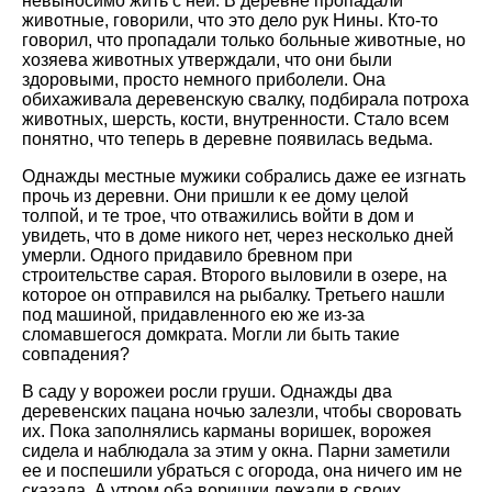
невыносимо жить с ней. В деревне пропадали
животные, говорили, что это дело рук Нины. Кто-то
говорил, что пропадали только больные животные, но
хозяева животных утверждали, что они были
здоровыми, просто немного приболели. Она
обихаживала деревенскую свалку, подбирала потроха
животных, шерсть, кости, внутренности. Стало всем
понятно, что теперь в деревне появилась ведьма.
Однажды местные мужики собрались даже ее изгнать
прочь из деревни. Они пришли к ее дому целой
толпой, и те трое, что отважились войти в дом и
увидеть, что в доме никого нет, через несколько дней
умерли. Одного придавило бревном при
строительстве сарая. Второго выловили в озере, на
которое он отправился на рыбалку. Третьего нашли
под машиной, придавленного ею же из-за
сломавшегося домкрата. Могли ли быть такие
совпадения?
В саду у ворожеи росли груши. Однажды два
деревенских пацана ночью залезли, чтобы своровать
их. Пока заполнялись карманы воришек, ворожея
сидела и наблюдала за этим у окна. Парни заметили
ее и поспешили убраться с огорода, она ничего им не
сказала. А утром оба воришки лежали в своих