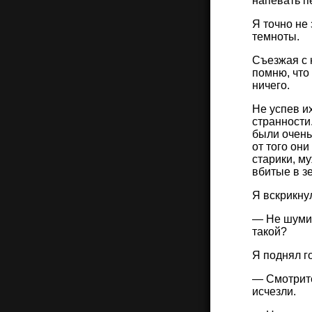
напевать п
Я точно не
темноты.
Съезжая с н
помню, что
ничего.
Не успев и
странности
были очень
от того он
старики, м
вбитые в з
Я вскрикну
— Не шуми!
такой?
Я поднял г
— Смотрите!
исчезли.