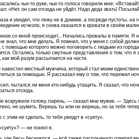
асались чьи-то руки, чьи-то голоса говорили мне: «Вставай
ал: «Нет, он сам отсюда не уйдёт. Надо деда звать! Посылай
аза и увидел, что лежу не в домике, а посреди пустоты, на
и ведение исчезло, я снова оказался в кровати в своём мале
нное со мной происходит... Начались провалы в памяти. Я н
не знал, что мне делать. Я помнил, что у меня с собой долж
, с помощью которого можно поговорить с людьми из города.
ется. Остались только смутные представления о том, что я 
, как мой разум рассыпается на части.
 навестил местный мужчина, который стал моим единстве
атиться за помощью. Я рассказал ему о том, что пережил но
сил, пытался ли меня кто-нибудь утащить. Я сказал, что но
раться отсюда.
е вскружили голову, парень, — сказал мне мужик. — Здесь т
тихо, не шуметь. Веришь ты или не веришь, но за тебя тепе
 с этим не сделать, то тебя уведут в «суету».
«суету»? — не понял я.
», где бесы беснуются, — всё также расплывчато ответил м