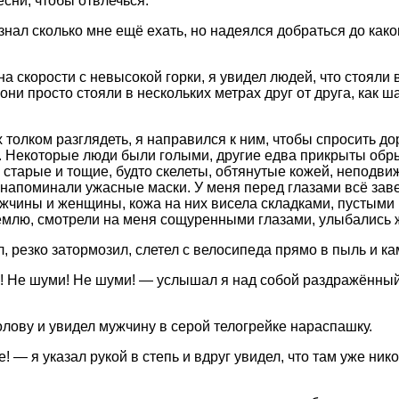
есни, чтобы отвлечься.
 знал сколько мне ещё ехать, но надеялся добраться до како
а скорости с невысокой горки, я увидел людей, что стояли 
 они просто стояли в нескольких метрах друг от друга, как 
х толком разглядеть, я направился к ним, чтобы спросить до
. Некоторые люди были голыми, другие едва прикрыты обры
 старые и тощие, будто скелеты, обтянутые кожей, неподви
и напоминали ужасные маски. У меня перед глазами всё за
ужчины и женщины, кожа на них висела складками, пустыми 
емлю, смотрели на меня сощуренными глазами, улыбались 
л, резко затормозил, слетел с велосипеда прямо в пыль и ка
 Не шуми! Не шуми! — услышал я над собой раздражённый
олову и увидел мужчину в серой телогрейке нараспашку.
 — я указал рукой в степь и вдруг увидел, что там уже ник