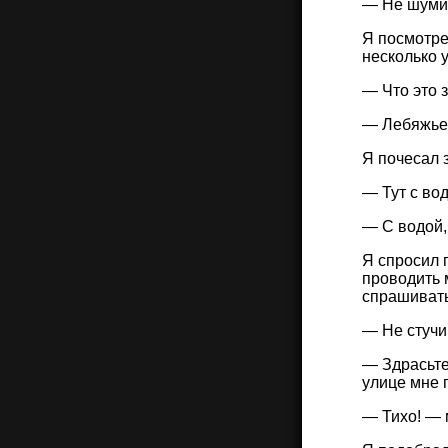
— Не шуми,
Я посмотре
несколько 
— Что это 
— Лебяжье,
Я почесал 
— Тут с во
— С водой,
Я спросил 
проводить 
спрашивать
— Не стучи 
— Здрасьте
улице мне 
— Тихо! — 