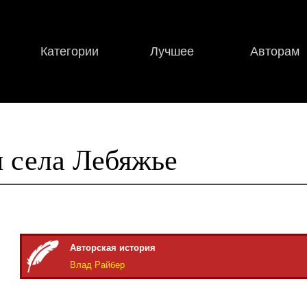
Категории
Лучшее
Авторам
 села Лебяжье
Авторская история
Влад Райбер