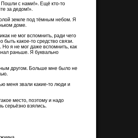
! Пошли с нами!». Ещё кто-то
те за дедом!».
 голой земле под тёмным небом. Я
ньком доме.
икак не мог вспомнить, ради чего
но быть какое-то средство связи.
 Но я не мог даже вспомнить, как
знал раньше. Я буквально
нным другом. Больше мне было не
чью.
чью меня звали какие-то люди и
акое место, поэтому и надо
рь серьёзно взялись.
ужчина.