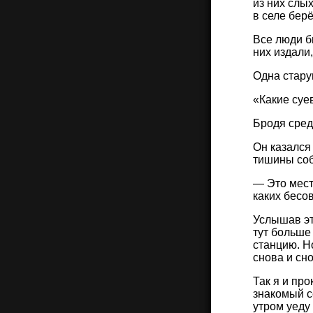
из них слы
в селе берё
Все люди б
них издали
Одна стару
«Какие суе
Бродя сред
Он казался
тишины соб
— Это мест
каких бесов
Услышав эт
тут больше 
станцию. Н
снова и сн
Так я и пр
знакомый се
утром уеду 