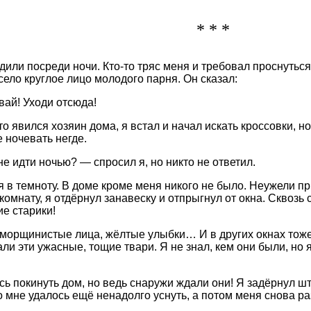
* * *
дили посреди ночи. Кто-то тряс меня и требовал проснуться
село круглое лицо молодого парня. Он сказал:
вай! Уходи отсюда!
о явился хозяин дома, я встал и начал искать кроссовки, но
 ночевать негде.
не идти ночью? — спросил я, но никто не ответил.
я в темноту. В доме кроме меня никого не было. Неужели 
комнату, я отдёрнул занавеску и отпрыгнул от окна. Сквозь 
е старики!
 морщинистые лица, жёлтые улыбки… И в других окнах тоже
ли эти ужасные, тощие твари. Я не знал, кем они были, но 
сь покинуть дом, но ведь снаружи ждали они! Я задёрнул ш
но мне удалось ещё ненадолго уснуть, а потом меня снова ра