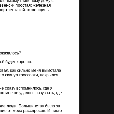
аленькому глиняному дому с
евенски простая: железная
портрет какой-то женщины.
показалось?
всё будет хорошо.
твовал, как сильно меня вымотала
сто скинул кроссовки, накрылся
е сразу вспомнилось, где я.
но мне не удалось разузнать, где
учие люди. Большинству было за
вие от моих расспросов. И никто