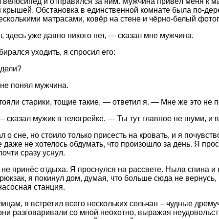
 велосипед и отправился за ним. Мужчина привёл меня к м
 крышей. Обстановка в единственной комнате была по-дер
несколькими матрасами, ковёр на стене и чёрно-белый фото
, здесь уже давно никого нет, — сказал мне мужчина.
бирался уходить, я спросил его:
идели?
не понял мужчина.
тояли старики, тощие такие, — ответил я. — Мне же это не 
— сказал мужик в телогрейке. — Ты тут главное не шуми, и 
л о сне, но стоило только присесть на кровать, и я почувс
е даже не хотелось обдумать, что произошло за день. Я про
почти сразу уснул.
 не принёс отдыха. Я проснулся на рассвете. Ныла спина и н
юкзак, я покинул дом, думая, что больше сюда не вернусь, 
насосная станция.
лицам, я встретил всего нескольких сельчан – чудные дрем
 они разговаривали со мной неохотно, выражая неудовольст