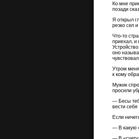
Ко мне прик
позади сказ
Я открыл гл
резко сел 
Что-то стра
приехал, и 
Устройство
оно называ
чувствовал
Утром меня
к кому обр
Мужик спро
просили уб
— Бесы теб
вести себя 
Если ничего
— В какую 
— В «суету