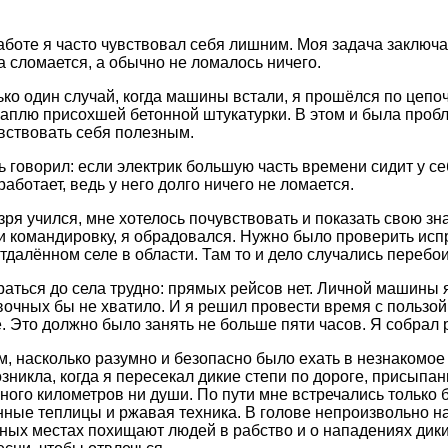
аботе я часто чувствовал себя лишним. Моя задача заключа
да сломается, а обычно не ломалось ничего.
ко один случай, когда машины встали, я прошёлся по цепоч
каплю присохшей бетонной штукатурки. В этом и была проб
вствовать себя полезным.
 говорил: если электрик большую часть времени сидит у себ
аботает, ведь у него долго ничего не ломается.
зря учился, мне хотелось почувствовать и показать свою зн
 командировку, я обрадовался. Нужно было проверить исп
тдалённом селе в области. Там то и дело случались перебои
раться до села трудно: прямых рейсов нет. Личной машины я
очных бы не хватило. И я решил провести время с пользой 
. Это должно было занять не больше пяти часов. Я собрал р
, насколько разумно и безопасно было ехать в незнакомое м
зникла, когда я пересекал дикие степи по дороге, присыпа
 много километров ни души. По пути мне встречались тольк
ые теплицы и ржавая техника. В голове непроизвольно на
бных местах похищают людей в рабство и о нападениях диких