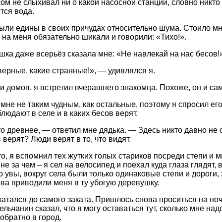
хом не слыхивал ни о какой насосной станции, словно никто 
тся вода.
ыли едины в своих причудах относительно шума. Стоило мне
, на меня обязательно шикали и говорили: «Тихо!».
шка даже всерьёз сказала мне: «Не навлекай на нас бесов!
верные, какие странные!», — удивлялся я.
и домов, я встретил вчерашнего знакомца. Похоже, он и сам
 мне не таким чудным, как остальные, поэтому я спросил его
людают в селе и в каких бесов верят.
о древнее, — ответил мне дядька. — Здесь никто давно не с
 верят? Люди верят в то, что видят.
о, я вспомнил тех жутких голых стариков посреди степи и м
не за чем – я сел на велосипед и поехал куда глаза глядят
о увы, вокруг села были только одинаковые степи и дороги,
ова приводили меня в ту убогую деревушку.
окатался до самого заката. Пришлось снова проситься на но
льчанин сказал, что я могу оставаться тут, сколько мне над
обратно в город.