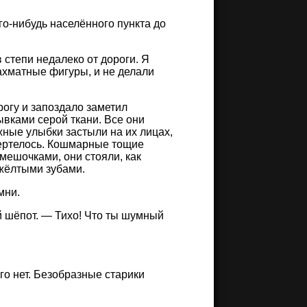
го-нибудь населённого пункта до
в степи недалеко от дороги. Я
шахматные фигуры, и не делали
рогу и запоздало заметил
вками серой ткани. Все они
жные улыбки застыли на их лицах,
вертелось. Кошмарные тощие
мешочками, они стояли, как
жёлтыми зубами.
мни.
 шёпот. — Тихо! Что ты шумный
ого нет. Безобразные старики