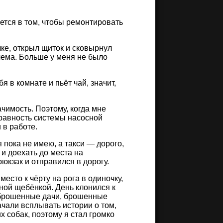
ется в том, чтобы ремонтировать
ке, открыл щиток и сковырнул
лема. Больше у меня не было
я в комнате и пьёт чай, значит,
ачимость. Поэтому, когда мне
равность системы насосной
 в работе.
 пока не имею, а такси — дорого,
и доехать до места на
юкзак и отправился в дорогу.
есто к чёрту на рога в одиночку,
нной щебёнкой. День клонился к
о брошенные дачи, брошенные
чали всплывать истории о том,
 собак, поэтому я стал громко