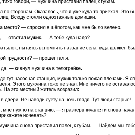
 тихо говори, — мужчина приставил палец к губам.
л по сторонам. Оказалось, что я уже куда-то приехал. Это 
улиц. Всюду стояли одноэтажные домишки.
за место? — спросил я шёпотом, как мне было велено.
 — ответил мужик. — А тебе куда надо?
затылок, пытаясь вспомнить название села, куда должен бы
дой трудности? — прошептал я.
 да, — кивнул мужчина в телогрейке.
где тут насосная станция, мужик только пожал плечами. Я сп
меня. Этого мужчина тоже не знал. Мне ничего не оставалос
. На это местный житель возразил:
в двери. Не наводи суету на ночь глядя. Тут люди старые!
, мне нужно на станцию, — я разнервничался и снова начал
прикажете ночевать?
мужчина снова приставил палец к губам. — Найдём мы тебе