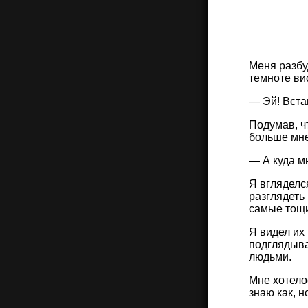
Меня разбу
темноте ви
— Эй! Вста
Подумав, чт
больше мне
— А куда м
Я вгляделс
разглядеть 
самые тощи
Я видел их
подглядыва
людьми.
Мне хотело
знаю как, 