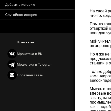
Добавить историю
На своей р
Случайная история
что-то, ког
Помню толь
отвёрткой 
поводов чу
Мой учитель
Контакты
он хорошо р
Мракотека в ВК
Но я же не 
предложили
станции в о
Мракотека в Telegram
Только доб
Обратная связь
командиров
велосипеде
Мысль о том
впервые во
закату, на
промышленн
как в подо