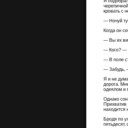
Я подобрал
черепичной
кровать с 
— Ночуй тут
Когда он со
— Вы их в
— Кого? — 
— В поле с
— Забудь, 
Я и не дума
дорога. Мн
одеялом и 
Однако сон
Прихватив р
находится 
Бродя по у
пятьдесят,