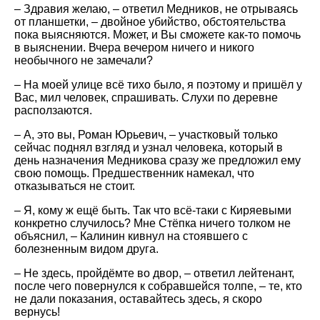
– Здравия желаю, – ответил Медников, не отрываясь
от планшетки, – двойное убийство, обстоятельства
пока выясняются. Может, и Вы сможете как-то помочь
в выяснении. Вчера вечером ничего и никого
необычного не замечали?
– На моей улице всё тихо было, я поэтому и пришёл у
Вас, мил человек, спрашивать. Слухи по деревне
расползаются.
– А, это вы, Роман Юрьевич, – участковый только
сейчас поднял взгляд и узнал человека, который в
день назначения Медникова сразу же предложил ему
свою помощь. Предшественник намекал, что
отказываться не стоит.
– Я, кому ж ещё быть. Так что всё-таки с Киряевыми
конкретно случилось? Мне Стёпка ничего толком не
объяснил, – Калинин кивнул на стоявшего с
болезненным видом друга.
– Не здесь, пройдёмте во двор, – ответил лейтенант,
после чего повернулся к собравшейся толпе, – те, кто
не дали показания, оставайтесь здесь, я скоро
вернусь!