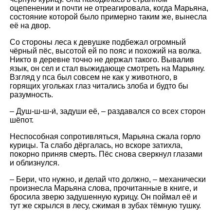
оцепенении и почти не отреагировала, когда Марьяна,
состояние которой было примерно таким же, вынесла
её на двор.
Со стороны леса к девушке подбежал огромный
чёрный пёс, высотой ей по пояс и похожий на волка.
Никто в деревне точно не держал такого. Вывалив
язык, он сел и стал выжидающе смотреть на Марьяну.
Взгляд у пса был совсем не как у животного, в
горящих угольках глаз читались злоба и будто бы
разумность.
– Душ-ш-ш-и́, задуши её, – раздавался со всех сторон
шёпот.
Неспособная сопротивляться, Марьяна сжала горло
курицы. Та слабо дёргалась, но вскоре затихла,
покорно приняв смерть. Пёс снова сверкнул глазами
и облизнулся.
– Бери, что нужно, и делай что должно, – механически
произнесла Марьяна слова, прочитанные в книге, и
бросила зверю задушенную курицу. Он поймал её и
тут же скрылся в лесу, сжимая в зубах тёмную тушку.