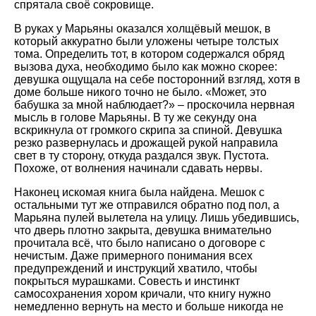
спрятала своё сокровище.
В руках у Марьяны оказался холщёвый мешок, в
который аккуратно были уложены четыре толстых
тома. Определить тот, в котором содержался обряд
вызова духа, необходимо было как можно скорее:
девушка ощущала на себе посторонний взгляд, хотя в
доме больше никого точно не было. «Может, это
бабушка за мной наблюдает?» – проскочила нервная
мысль в голове Марьяны. В ту же секунду она
вскрикнула от громкого скрипа за спиной. Девушка
резко развернулась и дрожащей рукой направила
свет в ту сторону, откуда раздался звук. Пустота.
Похоже, от волнения начинали сдавать нервы.
Наконец искомая книга была найдена. Мешок с
остальными тут же отправился обратно под пол, а
Марьяна пулей вылетела на улицу. Лишь убедившись,
что дверь плотно закрыта, девушка внимательно
прочитала всё, что было написано о договоре с
нечистым. Даже примерного понимания всех
предупреждений и инструкций хватило, чтобы
покрыться мурашками. Совесть и инстинкт
самосохранения хором кричали, что книгу нужно
немедленно вернуть на место и больше никогда не