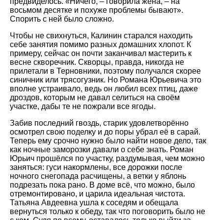
предвиделось. «Ничего, – говорила жена, – на
восьмом десятке и похуже проблемы бывают».
Спорить с ней было сложно.
Чтобы не свихнуться, Калинин старался находить
себе занятия помимо разных домашних хлопот. К
примеру, сейчас он почти заканчивал мастерить к
весне скворечник. Скворцы, правда, никогда не
прилетали в Терновники, поэтому получался скорее
синичник или трясогузник. Но Романа Юрьевича это
вполне устраивало, ведь он любил всех птиц, даже
дроздов, которым не давал селиться на своём
участке, дабы те не пожрали все ягоды.
Забив последний гвоздь, старик удовлетворённо
осмотрел свою поделку и до поры убрал её в сарай.
Теперь ему срочно нужно было найти новое дело, так
как ночные заморозки давали о себе знать. Роман
Юрьич прошёлся по участку, раздумывая, чем можно
заняться: гуси накормлены, все дорожки после
ночного снегопада расчищены, а ветки у яблонь
подрезать пока рано. В доме всё, что можно, было
отремонтировано, и царила идеальная чистота.
Татьяна Авдеевна ушла к соседям и обещала
вернуться только к обеду, так что поговорить было не