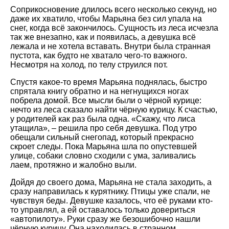
Соприкосновение длилось всего несколько секунд, но
даже их хватило, чтобы Марьяна без сил упала на
снег, когда всё закончилось. Сущность из леса исчезла
так же внезапно, как и появилась, а девушка всё
лежала и не хотела вставать. Внутри была странная
пустота, как будто не хватало чего-то важного.
Несмотря на холод, по телу струился пот.
Спустя какое-то время Марьяна поднялась, быстро
спрятала книгу обратно и на негнущихся ногах
побрела домой. Все мысли были о чёрной курице:
нечто из леса сказало найти чёрную курицу. К счастью,
у родителей как раз была одна. «Скажу, что лиса
утащила», – решила про себя девушка. Под утро
обещали сильный снегопад, который прекрасно
скроет следы. Пока Марьяна шла по опустевшей
улице, собаки словно сходили с ума, заливались
лаем, протяжно и жалобно выли.
Дойдя до своего дома, Марьяна не стала заходить, а
сразу направилась к курятнику. Птицы уже спали, не
чувствуя беды. Девушке казалось, что её руками кто-
то управлял, а ей оставалось только довериться
«автопилоту». Руки сразу же безошибочно нашли
чёрную курицу. Она находилась в странном