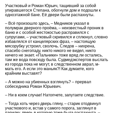
Участковый и Роман Юрьич, тащивший за собой
упиравшегося Степана, обогнули дом и подошли к
одноэтажной бане. Её двери были распахнуты.
– Всё произошло здесь, – Медников указал в
полумрак дверного проёма, – неизвестный проник в
баню и с особой жестокостью расправился с
супругами, – участковый скривился и сплюнул, словно
избавлялся от канцелярских фраз, – настоящую
мясорубку устроил, сволочь. Следов – нихрена,
спасибо снегопаду, никто никого не видел, никто
ничего не знает. «Пальчики» тоже вряд ли остались,
там же вода повсюду была. Судмедэкспертов выслать
из города пока не могут, в следственном аврал, м-
мать его. А если это маньяк?! Как думаете, кого
крайним выставят?
– А можно на убиенных взглянуть? – прервал
собеседника Роман Юрьевич.
– Ни в коем случае! Натопчете, запутаете следствие.
– Тогда хоть через дверь гляну, – старик отодвинул
участкового и, встав у самого порога, заглянул в
парилку, дверь в которую тоже была распахнута, –