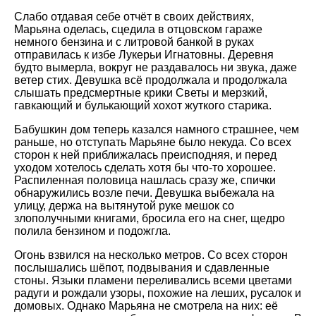
Слабо отдавая себе отчёт в своих действиях,
Марьяна оделась, сцедила в отцовском гараже
немного бензина и с литровой банкой в руках
отправилась к избе Лукерьи Игнатовны. Деревня
будто вымерла, вокруг не раздавалось ни звука, даже
ветер стих. Девушка всё продолжала и продолжала
слышать предсмертные крики Светы и мерзкий,
гавкающий и булькающий хохот жуткого старика.
Бабушкин дом теперь казался намного страшнее, чем
раньше, но отступать Марьяне было некуда. Со всех
сторон к ней приближалась преисподняя, и перед
уходом хотелось сделать хотя бы что-то хорошее.
Распиленная половица нашлась сразу же, спички
обнаружились возле печи. Девушка выбежала на
улицу, держа на вытянутой руке мешок со
злополучными книгами, бросила его на снег, щедро
полила бензином и подожгла.
Огонь взвился на несколько метров. Со всех сторон
послышались шёпот, подвывания и сдавленные
стоны. Языки пламени переливались всеми цветами
радуги и рождали узоры, похожие на леших, русалок и
домовых. Однако Марьяна не смотрела на них: её