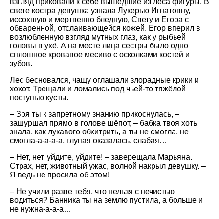
взгляд приковали к себе вышедшие из леса фигуры. В
свете костра девушка узнала Лукерью Игнатовну,
иссохшую и мертвенно бледную, Свету и Егора с
обваренной, отслаивающейся кожей. Егор вперил в
возлюбленную взгляд мутных глаз, как у рыбьей
головы в ухе́. А на месте лица сестры было одно
сплошное кровавое месиво с осколками костей и
зубов.
Лес бесновался, чащу оглашали злорадные крики и
хохот. Трещали и ломались под чьей-то тяжёлой
поступью кусты.
– Зря ты к запретному знанию прикоснулась, –
зашуршал прямо в голове шёпот, – бабка твоя хоть
знала, как лукавого обхитрить, а ты не смогла, не
смогла-а-а-а-а, глупая оказалась, слабая…
– Нет, нет, уйдите, уйдите! – заверещала Марьяна.
Страх, нет, животный ужас, волной накрыл девушку. –
Я ведь не просила об этом!
– Не учили разве тебя, что нельзя с нечистью
водиться? Банника ты на землю пустила, а больше и
не нужна-а-а-а…