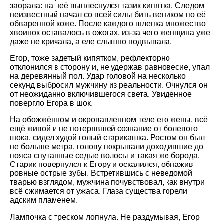
заорала: на неё выплеснулся тазик кипятка. Следом
неизвестный начал со всей силы бить веником по её
обваренной коже. После каждого шлепка множество
хвоинок оставалось в ожогах, из-за чего женщина уже
даже не кричала, а еле слышно подвывала.
Егор, тоже задетый кипятком, рефлекторно
отклонился в сторону и, не удержав равновесие, упал
на деревянный пол. Удар головой на несколько
секунд выбросил мужчину из реальности. Очнулся он
от неожиданно включившегося света. Увиденное
повергло Егора в шок.
На обожжённом и окровавленном теле его жены, всё
ещё живой и не потерявшей сознание от болевого
шока, сидел худой голый старикашка. Ростом он был
не больше метра, голову покрывали доходившие до
пояса спутанные седые волосы и такая же борода.
Старик повернулся к Егору и оскалился, обнажив
ровные острые зубы. Встретившись с неведомой
тварью взглядом, мужчина почувствовал, как внутри
всё сжимается от ужаса. Глаза существа горели
адским пламенем.
Лампочка с треском лопнула. Не раздумывая, Егор