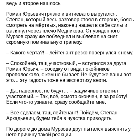
ведь и второе нашлось.
Роман Юрьевич грязно и витиевато выругался.
Степан, который весь разговор стоял в стороне, боясь
смотреть на мёртвых, наконец нашёл в себе силы и
взглянул через плечо Медникова. От увиденного
Мурзов сразу же побледнел и выблевал на снег
скромную поминальную трапезу.
– Какого чёрта?! – лейтенант резко повернулся к нему.
– Спокойней, тащ участковый, – вступился за друга
Роман Юрьич, – соседку от вида покойников
прополоскало, с кем не бывает. Не будут же ваши вот
это… эту гадость тоже на экспертизу везти.
– Да, наверное, не будут… – задумчиво ответил
участковый. – Так, всё, осмотр окончен, я за работу!
Если что-то узнаете, сразу сообщайте мне.
– Всё сделаем, тащ лейтенант! Пойдём, Степан
Аркадьевич, будем тебя в чувства приводить.
По дороге до дома Мурзова друг пытался выяснить у
него причину такой реакции.