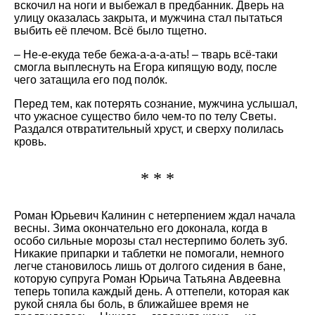
вскочил на ноги и выбежал в предбанник. Дверь на
улицу оказалась закрыта, и мужчина стал пытаться
выбить её плечом. Всё было тщетно.
– Не-е-екуда тебе бежа-а-а-а-ать! – тварь всё-таки
смогла выплеснуть на Егора кипящую воду, после
чего затащила его под поло́к.
Перед тем, как потерять сознание, мужчина услышал,
что ужасное существо било чем-то по телу Светы.
Раздался отвратительный хруст, и сверху полилась
кровь.
* * *
Роман Юрьевич Калинин с нетерпением ждал начала
весны. Зима окончательно его доконала, когда в
особо сильные морозы стал нестерпимо болеть зуб.
Никакие припарки и таблетки не помогали, немного
легче становилось лишь от долгого сидения в бане,
которую супруга Роман Юрьича Татьяна Авдеевна
теперь топила каждый день. А оттепели, которая как
рукой сняла бы боль, в ближайшее время не