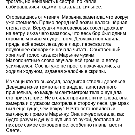
трогать, но ненависть к сестре, по капле
собиравшаяся годами, оказалась сильнее.
Оторвавшись от чтения, Марьяна заметила, что вокруг
уже стемнело. Прямо перед ней возвышалась чёрная
стена леса. Верхушки многовековых сосен дрожали
на ветру, из-за чего казалось, что весь бор был одним
огромным живым существом. Девушка поправила
прядь, всё время лезшую в лицо, перехватила
поудобнее фонарик и начала читать. Собственный
хриплый голос казался Марьяне чужим.
Малопонятные слова звучали всё громче, а ветер
усиливался. Сосны уже не просто покачивались, а
ходили ходуном, издавая жалобные скрипы.
Из чащи кто-то выходил, раздвигая стволы деревьев.
Девушка из-за темноты не видела таинственного
пришельца, но каждым сантиметром тела ощущала
его присутствие. Не в силах произнести ни слова, она
замерла и с ужасом смотрела в сторону леса, где мрак
был ещё гуще, чем вокруг. Нечто остановилось и
заглянуло прямо в Марьяну. Она почувствовала, как
будто разум и душу ощупывают рукой, доставая из
них всё самое сокровенное, особенно планы мести
Свете.