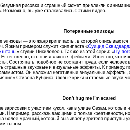
безумная рисовка и страшный сюжет, привлекли к анимац
. Возможно, вы уже сталкивались с этими видео.
Потерянные эпизоды
 эпизоды — это жанр крипипасты, в которой описываются
ч. Ярким примером служит крипипаста
Суицид Сквидвард
е штаны
студии Никилодеон. Так же из этой серии:
Ну, пог
. Естественно, все они являются фейками. Известно, что мн
ты. Состряпать подобное не составит труда, если человек 
ь страшные звуковые и визуальные эффекты. К примеру, п
раммистом. Он наложил негативные визуальные эффекты, а
яние» Стивена Кубрика. Любые крики и стрёмные звуки мож
Don’t hug me I’m scared
ие зарисовки с участием кукол, как в улице Сезам, которые
и. Например, рассказывающими о пользе креативности, но
на более мрачный, который вызывает у зрителя приступы уж
оим сыном.