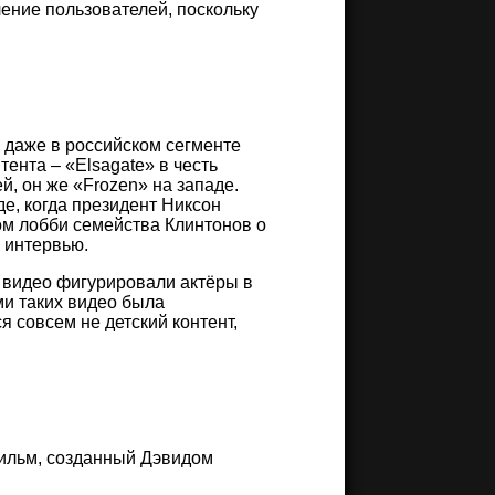
ение пользователей, поскольку
а даже в российском сегменте
тента – «Elsagate» в честь
, он же «Frozen» на западе.
де, когда президент Никсон
ом лобби семейства Клинтонов о
х интервью.
их видео фигурировали актёры в
ми таких видео была
 совсем не детский контент,
фильм, созданный Дэвидом