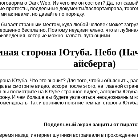
оговорим о Dark Web. Из чего же он состоит? Да, тот самый 
ие протесты, поддельные документы/паспорта/права, торго
ми активами, но давайте по порядку.
 бывает странным местом, куда любой человек может загрузи
ершенно бесплатно. Поэтому неудивительно, что в глубина
оизведения, которые можно назвать пугающими.
мная сторона Ютуба. Небо (На
айсберга)
рона Ютуба. Что это значит? Для того, чтобы объяснить, ра
да вы смотрите видео, вскоре после этого, на главной стра
и вы посмотрите на Ютубе странное видео, алгоритм Ютуба 
рону. И чем больше вы будете увлекаться неоднозначным к
комендовать. Так и возникло понятие тёмная сторона Ютуба
Поддельный экран защиты от пиратс
время назад, интернет шутники встраивали в прохождение и