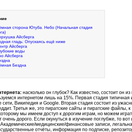
ние
ёмная сторона Ютуба. Небо (Начальная стадия
га)
ерхушка Айсберга
одная гладь: Опускаясь ещё ниже
ентр Айсберга
лубокие воды
но Айсберга
ездна
ёмная Бездна
нтернета:
насколько он глубок? Как известно, состоит он из
ьзуемся интернетом лишь на 15%. Первая стадия типичная 
 сети, Википедия и Google. Вторая стадия состоит из ужас
еддит. Третья же, это пиратские сайты и пиратские файлы, к 
которому мы имеем доступ к дорогим играм, но можем играт
 очень дорого. Если окунуться в изучение поглубже, то вот
 Академические/медицинские/финансовые записи, легальна
осударственные отчёты, информация по подписке, репозито