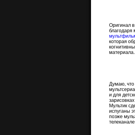
Оригинал в
благодаря 
мультфильм
которая об
когнитивны
материала.
Думаю, что
мультсериал
и для детс
зарисовках
Мультик сд
испуганы э
позже муль
телеканале