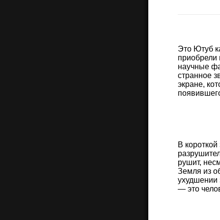
Это Ютуб к
приобрели 
научные фа
странное з
экране, ко
появившего
В короткой
разрушител
рушит, нес
Земля из о
ухудшении 
— это чело