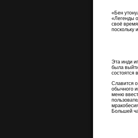
«Бен утону
«Легенды о
своё время
поскольку 
Эта инди и
была выйти
состоятся 
Славится о
обычного и
меню ввест
пользовате
мракобесия
Большей ча