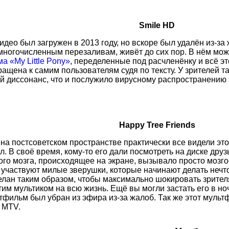
Smile HD
идео был загружен в 2013 году, но вскоре был удалён из-за
многочисленным перезаливам, живёт до сих пор. В нём мож
а «My Little Pony»
, переделенные под расчленёнку и всё эт
ращена к самим пользователям судя по тексту. У зрителей 
й диссонанс, что и послужило вирусному распространению 
Happy Tree Friends
 на постсоветском пространстве практически все видели это
. В своё время, кому-то его дали посмотреть на диске друз
кого мозга, происходящее на экране, вызывало просто мозг
 участвуют милые зверушки, которые начинают делать нечто
елан таким образом, чтобы максимально шокировать зрител
тим мультиком на всю жизнь. Ещё вы могли застать его в но
тфильм был убран из эфира из-за жалоб. Так же этот муль
 MTV.