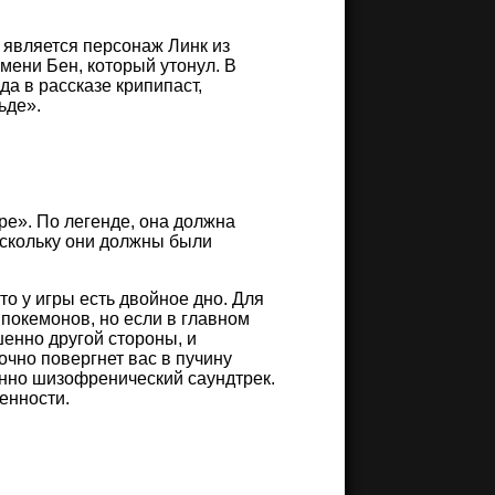
 является персонаж Линк из
мени Бен, который утонул. В
а в рассказе крипипаст,
ьде».
pe». По легенде, она должна
оскольку они должны были
о у игры есть двойное дно. Для
покемонов, но если в главном
шенно другой стороны, и
очно повергнет вас в пучину
нно шизофренический саундтрек.
енности.