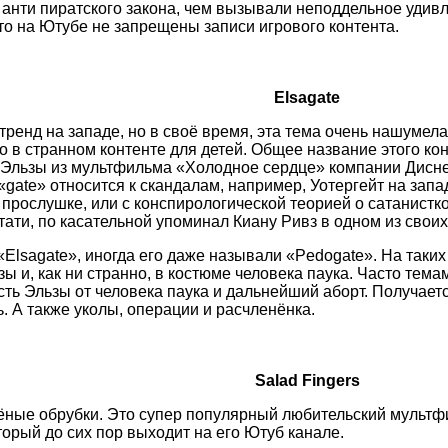
анти пиратского закона, чем вызывали неподдельное удивл
что на Ютубе не запрещены записи игрового контента.
Elsagate
тренд на западе, но в своё время, эта тема очень нашумел
о в странном контенте для детей. Общее название этого кон
Эльзы из мультфильма «Холодное сердце» компании Дисней
«gate» относится к скандалам, например, Уотергейт на запа
 прослушке, или с конспирологической теорией о сатанистк
стати, по касательной упоминал Киану Ривз в одном из свои
б «Elsagate», иногда его даже называли «Pedogate». На так
зы и, как ни странно, в костюме человека паука. Часто тема
ть Эльзы от человека паука и дальнейший аборт. Получается
ь. А также уколы, операции и расчленёнка.
Salad Fingers
ёные обрубки. Это супер популярный любительский мульт
торый до сих пор выходит на его Ютуб канале.