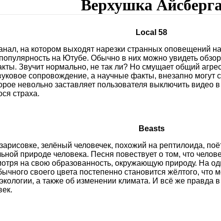
Верхушка Айсберг
Local 58
анал, на котором выходят нарезки странных оповещений на 
популярность на Ютубе. Обычно в них можно увидеть обзор
кты. Звучит нормально, не так ли? Но смущает общий агре
вуковое сопровождение, а научные факты, внезапно могут
торое невольно заставляет пользователя выключить видео в
ся страха.
Beasts
 зарисовке, зелёный человечек, похожий на рептилоида, поё
ьной природе человека. Песня повествует о том, что челов
мотря на свою образованность, окружающую природу. На одн
бычного своего цвета постепенно становится жёлтого, что 
экологии, а также об изменении климата. И всё же правда 
век.