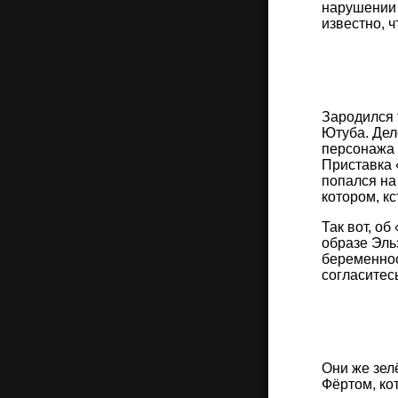
нарушении 
известно, 
Зародился 
Ютуба. Дел
персонажа 
Приставка 
попался на
котором, к
Так вот, о
образе Эль
беременнос
согласитес
Они же зел
Фёртом, ко