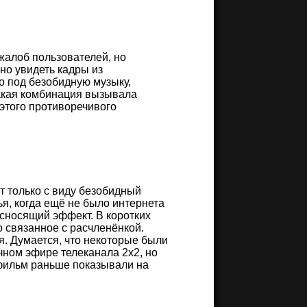
 жалоб пользователей, но
но увидеть кадры из
о под безобидную музыку,
такая комбинация вызывала
этого противоречивого
т только с виду безобидный
ья, когда ещё не было интернета
осносящий эффект. В коротких
 связанное с расчленёнкой.
я. Думается, что некоторые были
чном эфире телеканала 2х2, но
тфильм раньше показывали на