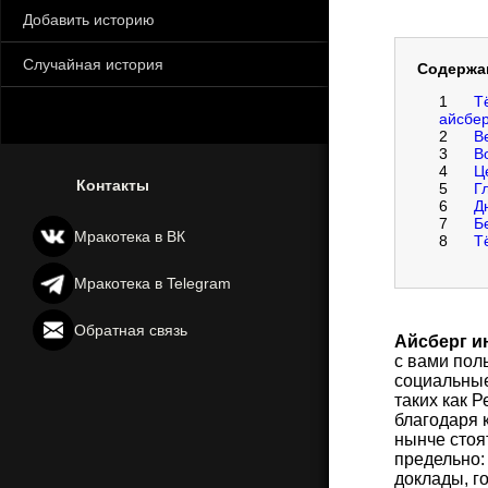
Добавить историю
Случайная история
Содержа
1
Т
айсбер
2
В
3
В
4
Ц
Контакты
5
Г
6
Д
7
Б
Мракотека в ВК
8
Т
Мракотека в Telegram
Обратная связь
Айсберг и
с вами пол
социальные
таких как Р
благодаря 
нынче стоят
предельно:
доклады, г