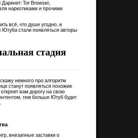
Даркнет: Tor Browser,
вля наркотиками и прочими
ть всё, что душе угодно, и
х Ютуба стали появляться авторы
чальная стадия
сскажу немного про алгоритм
нице станут появляться похожие
откроет вам дорогу на свою
онтентом, тем больше Ютуб будет
.
тва
гр, внезапные заставки о