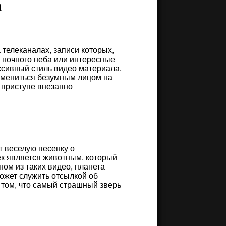
а
телеканалах, записи которых,
 ночного неба или интересные
ссивный стиль видео материала,
 смениться безумным лицом на
 приступе внезапно
т веселую песенку о
ек является животным, который
ом из таких видео, планета
может служить отсылкой об
в том, что самый страшный зверь