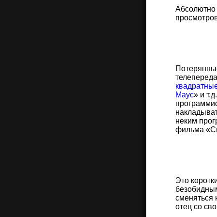
Абсолютно 
просмотров
Потерянные
телепереда
квадратны
Маус
и т.д
программис
накладыват
неким прог
фильма «Си
Это коротк
безобидным
сменяться 
отец со св