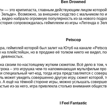
Ben Drowned
л» — это крипипаста, главным действующим лицом которой
 Зельде». Возможно, за внешнее сходство с мальчиком по и
, видео набрало огромную популярность из-за нового подход
история сопровождалась геймплеем из игры «Легенда о Зел
Petscop
гра, геймплей которой был залит на Ютуб на канале «Petsco
 на плейстейшн, но в продаже её толком никто не видел, п
в девяностых.
на своим по-настоящему жутким сюжетом. Всё дело в том, чт
грока – это игрушка чем-то напоминающая мультфильм про 
и специальный чит-код, тогда игра представляется с совер
ль может увидеть совершенно другую игру, сюжет которой, т
. А ещё на тёмной стороне игры, можно услышать соверше
стью из-за него, игра привлекла столько внимания обществ
I Feel Fantastic