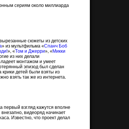
ионным сериям около миллиарда
 вырезанные сюжеты из детских
а
из мультфильма
Спанч Боб
оди!
,
Том и Джерри
,
Микки
огие из них делали
владеет монтажом и умеет
отерянный эпизод был сделан
 крики детей были взяты из
но взять так же из интернета.
 на первый взгляд кажутся вполне
 внезапно, видеоряд начинает
аса. Известно, что проект делал