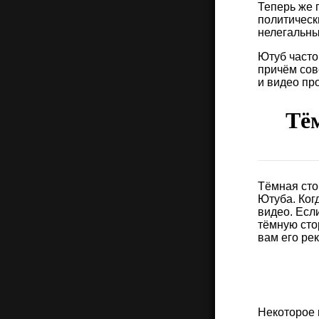
Теперь же п
политическ
нелегальны
Ютуб часто
причём сов
и видео пр
Тё
Тёмная сто
Ютуба. Ког
видео. Есл
тёмную сто
вам его ре
Некоторое 