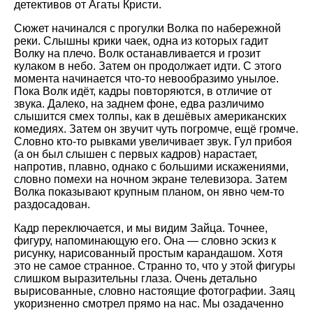
детективов от Агаты Кристи.
Сюжет начинался с прогулки Волка по набережной
реки. Слышны крики чаек, одна из которых гадит
Волку на плечо. Волк останавливается и грозит
кулаком в небо. Затем он продолжает идти. С этого
момента начинается что-то невообразимо унылое.
Пока Волк идёт, кадры повторяются, в отличие от
звука. Далеко, на заднем фоне, едва различимо
слышится смех толпы, как в дешёвых американских
комедиях. Затем он звучит чуть погромче, ещё громче.
Словно кто-то рывками увеличивает звук. Гул прибоя
(а он был слышен с первых кадров) нарастает,
напротив, плавно, однако с большими искажениями,
словно помехи на ночном экране телевизора. Затем
Волка показывают крупным планом, он явно чем-то
раздосадован.
Кадр переключается, и мы видим Зайца. Точнее,
фигуру, напоминающую его. Она — словно эскиз к
рисунку, нарисованный простым карандашом. Хотя
это не самое странное. Странно то, что у этой фигуры
слишком выразительны глаза. Очень детально
вырисованные, словно настоящие фотографии. Заяц
укоризненно смотрел прямо на нас. Мы озадаченно