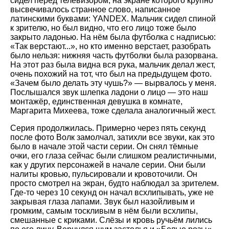
сидел перед телевизором, на экране которого крупно
высвечивалось странное слово, написанное
латинскими буквами: YANDEX. Мальчик сидел спиной
к зрителю, но был видно, что его лицо тоже было
закрыто ладонью. На нём была футболка с надписью:
Так верстают...
, но кто именно верстает, разобрать
было нельзя: нижняя часть футболки была разорвана.
На этот раз была видна вся рука, мальчик делал жест,
очень похожий на тот, что был на предыдущем фото.
Зачем было делать эту чушь?
— вырвалось у меня.
Послышался звук шлепка ладони о лицо — это наш
монтажёр, единственная девушка в комнате,
Маргарита Михеева, тоже сделала аналогичный жест.
Серия продолжилась. Примерно через пять секунд
после фото Волк замолчал, затихли все звуки, как это
было в начале этой части серии. Он снял тёмные
очки, его глаза сейчас были слишком реалистичными,
как у других персонажей в начале серии. Они были
налиты кровью, пульсировали и кровоточили. Он
просто смотрел на экран, будто наблюдал за зрителем.
Где-то через 10 секунд он начал всхлипывать, уже не
закрывая глаза лапами. Звук был назойливым и
громким, самым тоскливым в нём были всхлипы,
смешанные с криками. Слёзы и кровь ручьём лились