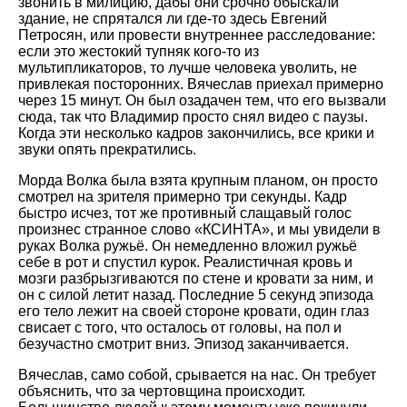
звонить в милицию, дабы они срочно обыскали
здание, не спрятался ли где-то здесь Евгений
Петросян, или провести внутреннее расследование:
если это жестокий тупняк кого-то из
мультипликаторов, то лучше человека уволить, не
привлекая посторонних. Вячеслав приехал примерно
через 15 минут. Он был озадачен тем, что его вызвали
сюда, так что Владимир просто снял видео с паузы.
Когда эти несколько кадров закончились, все крики и
звуки опять прекратились.
Морда Волка была взята крупным планом, он просто
смотрел на зрителя примерно три секунды. Кадр
быстро исчез, тот же противный слащавый голос
произнес странное слово «КСИНТА», и мы увидели в
руках Волка ружьё. Он немедленно вложил ружьё
себе в рот и спустил курок. Реалистичная кровь и
мозги разбрызгиваются по стене и кровати за ним, и
он с силой летит назад. Последние 5 секунд эпизода
его тело лежит на своей стороне кровати, один глаз
свисает с того, что осталось от головы, на пол и
безучастно смотрит вниз. Эпизод заканчивается.
Вячеслав, само собой, срывается на нас. Он требует
объяснить, что за чертовщина происходит.