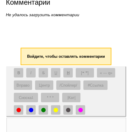
Комментарии
Не удалось загрузить комментарии
Войдите, чтобы оставлять комментарии
B
I
S
U
H
[❝ ❞]
— q
Вправо
Центр
/Спойлер/
#Ссылка
Сноска
* * *
|Кат|
1