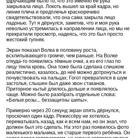
удручающим было то, что это именно её рука
закрывала лицо. Локоть вышел за край кадра, но
линии плеча и предплечья красноречиво
свидетельствовали, что она сама закрыла лицо
ладонью. Тут я дёрнулся, заметив, что и моя рука
невольно устремилась в направлении лица, но мы не
прекратили просмотр, надеясь, что это был просто
жестокий тупняк.
Экран показал Волка в половину роста,
всхлипывающего громче, чем раньше. На Волке
откуда-то появились тёмные очки, а из его глаз по
лицу текла кровь. Она тоже была сделана слишком
реалистично, казалось, до неё можно дотронуться и
почувствовать на пальцах. Гогот превратился в шум
застолья, слышен был даже звон стаканов.
Приторное нытьё длилось дольше и появлялось
чаще. Можно было разобрать отдельные слова:
Белые розы... беззащитны шипы
.
Примерно через 20 секунд экран опять дёрнулся,
проскочил один кадр. Режиссёру не хотелось
перематывать назад, как и всем нам, но он знал, что
должен был это сделать. На этот раз появилось фото
маленького мальчика, не старше первого ребёнка. Он