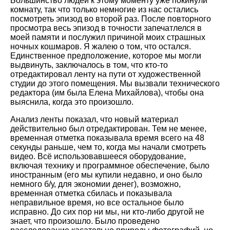
Большинство людей к этому моменту уже покинули
комнату, так что только немногие из нас остались
посмотреть эпизод во второй раз. После повторного
просмотра весь эпизод в точности запечатлелся в
моей памяти и послужил причиной моих страшных
ночных кошмаров. Я жалею о том, что остался.
Единственное предположение, которое мы могли
выдвинуть, заключалось в том, что кто-то
отредактировал ленту на пути от художественной
студии до этого помещения. Мы вызвали технического
редактора (им была Елена Михайлова), чтобы она
выяснила, когда это произошло.
Анализ ленты показал, что новый материал
действительно был отредактирован. Тем не менее,
временная отметка показывала время всего на 48
секунды раньше, чем то, когда мы начали смотреть
видео. Всё использовавшееся оборудование,
включая технику и программное обеспечение, было
иностранным (его мы купили недавно, и оно было
немного б/у, для экономии денег), возможно,
временная отметка сбилась и показывала
неправильное время, но все остальное было
исправно. До сих пор ни мы, ни кто-либо другой не
знает, что произошло. Было проведено