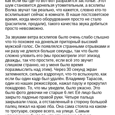
как если бы где-то вот-вот разразится застолье. Этот
шум становится донельзя утомительным, а всхлипы
Волка звучат так реально, что кажется, словно кто-то
всхлипывает сейчас в комнате. В наше постсоветское
время, когда много оборудования просто не стало
(расхитили, продали), такого качества звука добиться
просто невозможно.
За звуками ветра всхлипов было очень слабо слышно
что-то похожее на донельзя приторный высокий
мужской голос. Он появлялся странными отрывками и
ни разу не длился больше секунды, так что было
сложно уловить его (мы просмотрели этот эпизод
дважды, так что простите, если всё это звучит
слишком странно, но у меня было время
поразмыслить над этим). Через 30 секунд экран
затемнился, сильно вздрогнул, что-то вспыхнуло, как
если бы один кадр был удалён. Владимир Тарасов,
один из наших режиссёров, нажал паузу и прокрутил
покадрово. То, что мы увидели, было ужасно. Это
было фото девочки не старше 6 лет. Её лицо было
закрыто ладонью правой руки. Четыре пальца
закрывали глаза, а отставленный в сторону большой
палец лежал на краю лба. Она сама стояла на каком-
то тротуаре, скорее всего, на улице. Самым