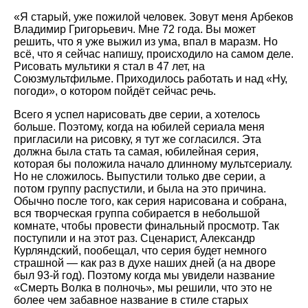
«Я старый, уже пожилой человек. Зовут меня Арбеков
Владимир Григорьевич. Мне 72 года. Вы может
решить, что я уже выжил из ума, впал в маразм. Но
всё, что я сейчас напишу, происходило на самом деле.
Рисовать мультики я стал в 47 лет, на
Союзмультфильме. Приходилось работать и над
Ну,
погоди
, о котором пойдёт сейчас речь.
Всего я успел нарисовать две серии, а хотелось
больше. Поэтому, когда на юбилей сериала меня
пригласили на рисовку, я тут же согласился. Эта
должна была стать та самая, юбилейная серия,
которая бы положила начало длинному мультсериалу.
Но не сложилось. Выпустили только две серии, а
потом группу распустили, и была на это причина.
Обычно после того, как серия нарисована и собрана,
вся творческая группа собирается в небольшой
комнате, чтобы провести финальный просмотр. Так
поступили и на этот раз. Сценарист, Александр
Курляндский, пообещал, что серия будет немного
страшной — как раз в духе наших дней (а на дворе
был 93-й год). Поэтому когда мы увидели название
«Смерть Волка в полночь», мы решили, что это не
более чем забавное название в стиле старых