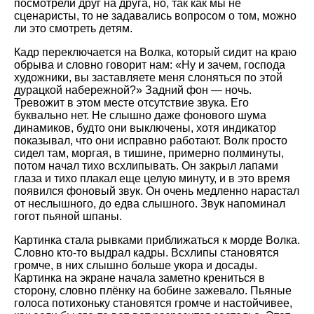
посмотрели друг на друга, но, так как мы не
сценаристы, то не задавались вопросом о том, можно
ли это смотреть детям.
Кадр переключается на Волка, который сидит на краю
обрыва и словно говорит нам:
Ну и зачем, господа
художники, вы заставляете меня слоняться по этой
дурацкой набережной?
Задний фон — ночь.
Тревожит в этом месте отсутствие звука. Его
буквально нет. Не слышно даже фонового шума
динамиков, будто они выключены, хотя индикатор
показывал, что они исправно работают. Волк просто
сидел там, моргая, в тишине, примерно полминуты,
потом начал тихо всхлипывать. Он закрыл лапами
глаза и тихо плакал еще целую минуту, и в это время
появился фоновый звук. Он очень медленно нарастал
от неслышного, до едва слышного. Звук напоминал
гогот пьяной шпаны.
Картинка стала рывками приближаться к морде Волка.
Словно кто-то выдрал кадры. Всхлипы становятся
громче, в них слышно больше укора и досады.
Картинка на экране начала заметно крениться в
сторону, словно плёнку на бобине зажевало. Пьяные
голоса потихоньку становятся громче и настойчивее,