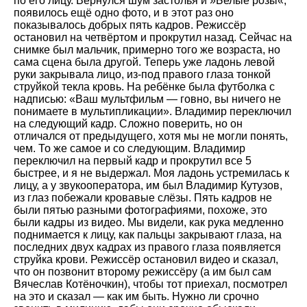
по его лицу. Вернулся шум застолья и »Белые розы«,
появилось ещё одно фото, и в этот раз оно
показывалось добрых пять кадров. Режиссёр
остановил на четвёртом и прокрутил назад. Сейчас на
снимке был мальчик, примерно того же возраста, но
сама сцена была другой. Теперь уже ладонь левой
руки закрывала лицо, из-под правого глаза тонкой
струйкой текла кровь. На ребёнке была футболка с
надписью:
Ваш мультфильм — говно, вы ничего не
понимаете в мультипликации
. Владимир переключил
на следующий кадр. Сложно поверить, но он
отличался от предыдущего, хотя мы не могли понять,
чем. То же самое и со следующим. Владимир
переключил на первый кадр и прокрутил все 5
быстрее, и я не выдержал. Моя ладонь устремилась к
лицу, а у звукооператора, им был Владимир Кутузов,
из глаз побежали кровавые слёзы. Пять кадров не
были пятью разными фотографиями, похоже, это
были кадры из видео. Мы видели, как рука медленно
поднимается к лицу, как пальцы закрывают глаза, на
последних двух кадрах из правого глаза появляется
струйка крови. Режиссёр остановил видео и сказал,
что он позвонит второму режиссёру (а им был сам
Вячеслав Котёночкин), чтобы тот приехал, посмотрел
на это и сказал — как им быть. Нужно ли срочно