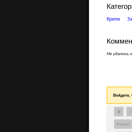
Категор
Крипи
З
Коммен
Не удалось 
Войдите,
B
I
Вправо