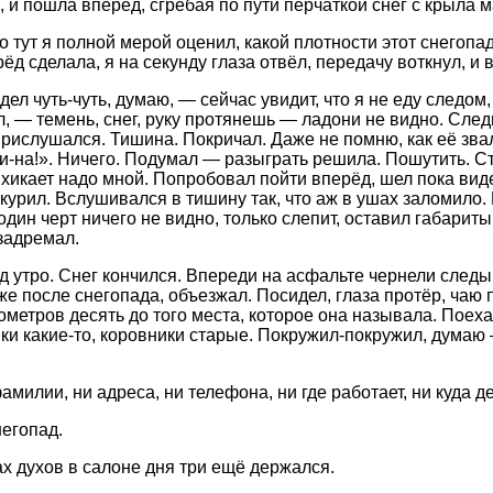
 и пошла вперёд, сгребая по пути перчаткой снег с крыла 
о тут я полной мерой оценил, какой плотности этот снегопа
ёд сделала, я на секунду глаза отвёл, передачу воткнул, и в
дел чуть-чуть, думаю, — сейчас увидит, что я не еду следом
л, — темень, снег, руку протянешь — ладони не видно. Сл
прислушался. Тишина. Покричал. Даже не помню, как её зва
ри-на!». Ничего. Подумал — разыграть решила. Пошутить. Ст
ихикает надо мной. Попробовал пойти вперёд, шел пока виде
окурил. Вслушивался в тишину так, что аж в ушах заломило.
дин черт ничего не видно, только слепит, оставил габариты
 задремал.
д утро. Снег кончился. Впереди на асфальте чернели следы
же после снегопада, объезжал. Посидел, глаза протёр, чаю 
метров десять до того места, которое она называла. Поехал
йки какие-то, коровники старые. Покружил-покружил, думаю 
амилии, ни адреса, ни телефона, ни где работает, ни куда д
егопад.
ах духов в салоне дня три ещё держался.