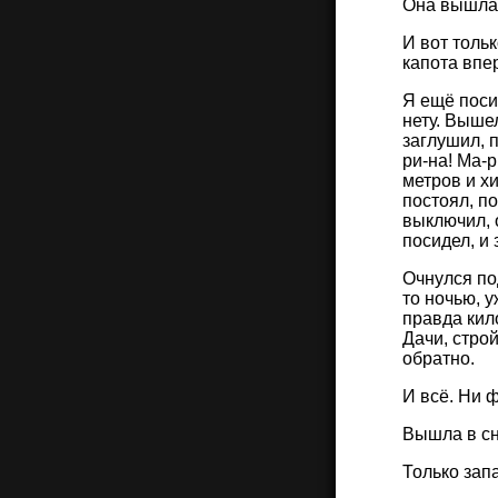
Она вышла,
И вот тольк
капота впер
Я ещё поси
нету. Выше
заглушил, 
ри-на! Ма-
метров и х
постоял, п
выключил, о
посидел, и
Очнулся по
то ночью, у
правда кило
Дачи, стро
обратно.
И всё. Ни ф
Вышла в сн
Только зап