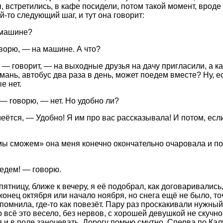
, встретились, в кафе посидели, потом такой момент, вроде
й-то следующий шаг, и тут она говорит:
 машине?
ворю, — на машине. А что?
 — говорит, — на выходные друзья на дачу пригласили, а ка
мань, автобус два раза в день, может поедем вместе? Ну, е
е нет.
— говорю, — нет. Но удобно ли?
еётся, — Удобно! Я им про вас рассказывала! И потом, если
мы сможем» она меня конечно окончательно очаровала и по
едем! — говорю.
ятницу, ближе к вечеру, я её подобрал, как договаривались
конец октября или начало ноября, но снега ещё не было, точ
 помнила, где-то как повезёт. Пару раз проскакивали нужны
о всё это весело, без нервов, с хорошей девушкой не скучн
я и в поле заночевать. Дорогу помню смутно. Сперва по Ка