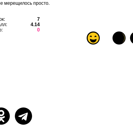
не мерещилось просто.
ок:
7
лл:
4.14
о:
0