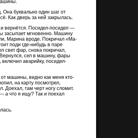
машины.
д. Она буквально один шаг от
сё. Как дверь за ней закрылась.
, и вернётся. Посидел-посидел —
еды засыпает мгновенно. Машину
ли, Марина вроде. Покричал «Ма-
оит поди где-нибудь в паре
л свет фар, снова покричал,
 Вернулся, сел в машину, фары
, включил аварийку, посидел-
 от машины, видно как меня кто-
попил, на карту посмотрел,
. Доехал, там черт ногу сломит.
— а что я ищу? Так и поехал
елась.