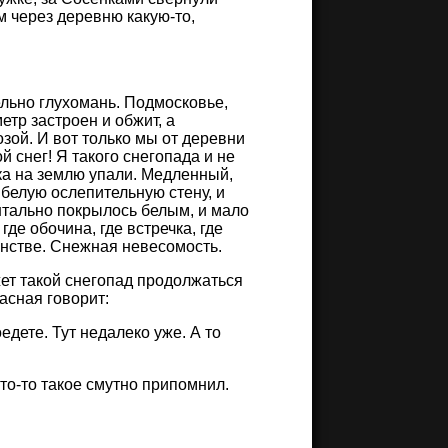
м через деревню какую-то,
ельно глухомань. Подмосковье,
етр застроен и обжит, а
озой. И вот только мы от деревни
й снег! Я такого снегопада и не
ака на землю упали. Медленный,
в белую ослепительную стену, и
ентально покрылось белым, и мало
где обочина, где встречка, где
анстве. Снежная невесомость.
жет такой снегопад продолжаться
расная говорит:
едете. Тут недалеко уже. А то
что-то такое смутно припомнил.