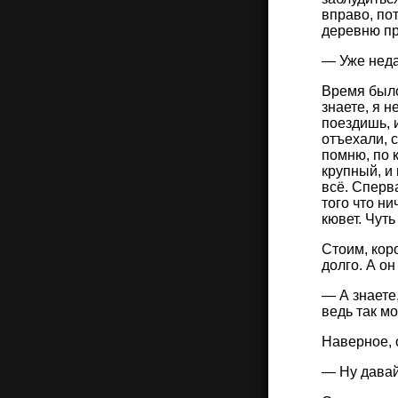
вправо, по
деревню пр
— Уже неда
Время было
знаете, я 
поездишь, 
отъехали, с
помню, по 
крупный, и 
всё. Сперв
того что ни
кювет. Чут
Стоим, кор
долго. А он
— А знаете,
ведь так мо
Наверное, 
— Ну давай