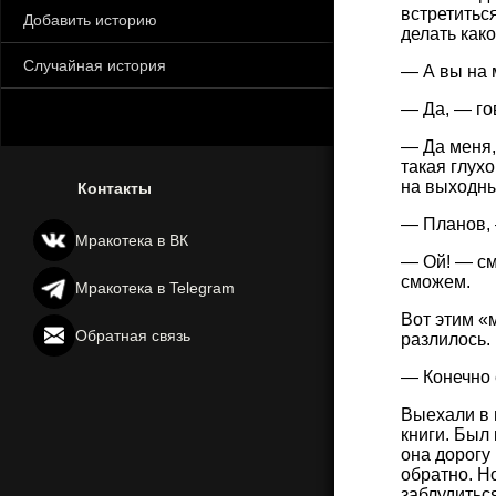
встретиться
Добавить историю
делать како
Случайная история
— А вы на
— Да, — го
— Да меня,
такая глухо
на выходны
Контакты
— Планов, 
Мракотека в ВК
— Ой! — см
сможем.
Мракотека в Telegram
Вот этим «
Обратная связь
разлилось.
— Конечно 
Выехали в п
книги. Был 
она дорогу
обратно. Н
заблудитьс