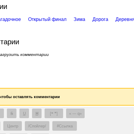
ии
агадочное
Открытый финал
Зима
Дорога
Деревн
тарии
загрузить комментарии
 чтобы оставлять комментарии
S
U
H
[❝ ❞]
— q
Центр
/Спойлер/
#Ссылка