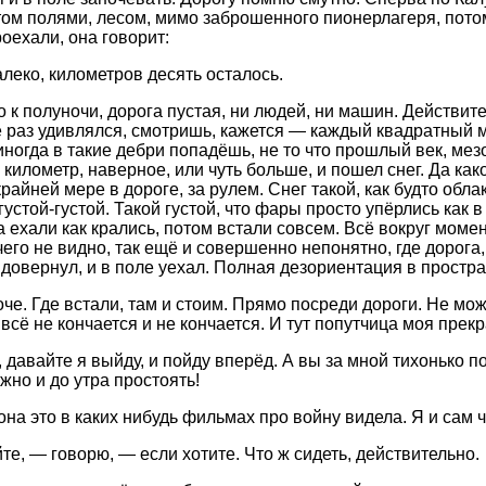
том полями, лесом, мимо заброшенного пионерлагеря, пото
оехали, она говорит:
леко, километров десять осталось.
 к полуночи, дорога пустая, ни людей, ни машин. Действит
не раз удивлялся, смотришь, кажется — каждый квадратный м
иногда в такие дебри попадёшь, не то что прошлый век, мез
 километр, наверное, или чуть больше, и пошел снег. Да како
крайней мере в дороге, за рулем. Снег такой, как будто обл
густой-густой. Такой густой, что фары просто упёрлись как 
а ехали как крались, потом встали совсем. Всё вокруг мом
чего не видно, так ещё и совершенно непонятно, где дорога, 
ь довернул, и в поле уехал. Полная дезориентация в простр
оче. Где встали, там и стоим. Прямо посреди дороги. Не мо
 всё не кончается и не кончается. И тут попутчица моя прек
 давайте я выйду, и пойду вперёд. А вы за мной тихонько по
жно и до утра простоять!
она это в каких нибудь фильмах про войну видела. Я и сам 
те, — говорю, — если хотите. Что ж сидеть, действительно.