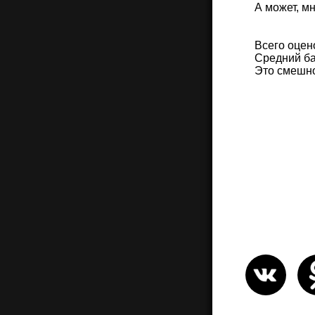
А может, м
Всего оцен
Средний ба
Это смешн