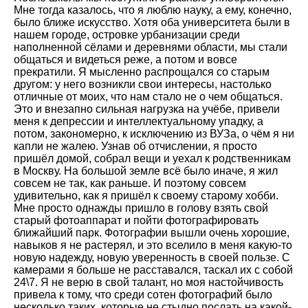
Мне тогда казалось, что я люблю науку, а ему, конечно,
было ближе искусство. Хотя оба университета были в
нашем городе, островке урбанизации среди
наполненной сёлами и деревнями области, мы стали
общаться и видеться реже, а потом и вовсе
прекратили. Я мысленно распрощался со старым
другом: у него возникли свои интересы, настолько
отличные от моих, что нам стало не о чем общаться.
Это и внезапно сильная нагрузка на учёбе, привели
меня к депрессии и интеллектуальному упадку, а
потом, закономерно, к исключению из ВУЗа, о чём я ни
капли не жалею. Узнав об отчислении, я просто
пришёл домой, собрал вещи и уехал к родственникам
в Москву. На большой земле всё было иначе, я жил
совсем не так, как раньше. И поэтому совсем
удивительно, как я пришёл к своему старому хобби.
Мне просто однажды пришло в голову взять свой
старый фотоаппарат и пойти фотографировать
ближайший парк. Фотографии вышли очень хорошие,
навыков я не растерял, и это вселило в меня какую-то
новую надежду, новую уверенность в своей пользе. С
камерами я больше не расставался, таскал их с собой
24\7. Я не верю в свой талант, но моя настойчивость
привела к тому, что среди сотен фотографий было
несколько таких, которые не стыдно послать на какой-