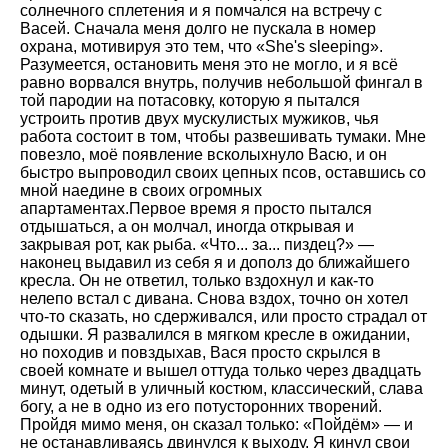
солнечного сплетения и я помчался на встречу с
Васей. Сначала меня долго не пускала в номер
охрана, мотивируя это тем, что «She's sleeping».
Разумеется, остановить меня это не могло, и я всё
равно ворвался внутрь, получив небольшой фингал в
той пародии на потасовку, которую я пытался
устроить против двух мускулистых мужиков, чья
работа состоит в том, чтобы развешивать тумаки. Мне
повезло, моё появление всколыхнуло Васю, и он
быстро выпроводил своих цепных псов, оставшись со
мной наедине в своих огромных
апартаментах.Первое время я просто пытался
отдышаться, а он молчал, иногда открывая и
закрывая рот, как рыба. «Что... за... пиздец?» —
наконец выдавил из себя я и дополз до ближайшего
кресла. Он не ответил, только вздохнул и как-то
нелепо встал с дивана. Снова вздох, точно он хотел
что-то сказать, но сдерживался, или просто страдал от
одышки. Я развалился в мягком кресле в ожидании,
но походив и повздыхав, Вася просто скрылся в
своей комнате и вышел оттуда только через двадцать
минут, одетый в уличный костюм, классический, слава
богу, а не в одно из его потусторонних творений.
Пройдя мимо меня, он сказал только: «Пойдём» — и
не останавливаясь двинулся к выходу. Я кинул свои