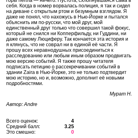
горы пепла — ничего. Пустота, схлопнувшаяся сама в
себя. Когда в номер ворвалась полиция, я так и сидел
на диване с открытым ртом и безумным взглядом. Я
даже не понял, что нахожусь в Нью-Йорке и пытался
объяснить им по-русски, что мой друг, мой
единственный друг только что совершил такой фокус,
который не снился ни Копперфильду, ни Гуддини, ни
даже самому Люциферу. Так кончается эта история и
я клянусь, что не соврал ни в единой её части. Я
прошу всех неравнодушных присоединиться к
расследованию или любым иным образом продвигать
мою версию событий. Я также прошу читателя
подписать петицию о рассекречивании событий в
здании Zaira в Нью-Йорке, это не только подтвердит
мою историю, но и, возможно, дополнит её новыми
подробностями.
Мурат Н.
Автор: Andre
Всего оценок:
4
Средний балл:
3.25
Это смешно:
0