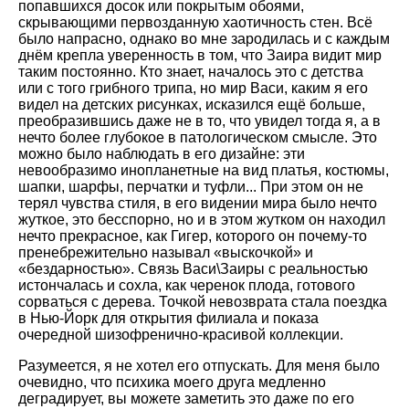
попавшихся досок или покрытым обоями,
скрывающими первозданную хаотичность стен. Всё
было напрасно, однако во мне зародилась и с каждым
днём крепла уверенность в том, что Заира видит мир
таким постоянно. Кто знает, началось это с детства
или с того грибного трипа, но мир Васи, каким я его
видел на детских рисунках, исказился ещё больше,
преобразившись даже не в то, что увидел тогда я, а в
нечто более глубокое в патологическом смысле. Это
можно было наблюдать в его дизайне: эти
невообразимо инопланетные на вид платья, костюмы,
шапки, шарфы, перчатки и туфли... При этом он не
терял чувства стиля, в его видении мира было нечто
жуткое, это бесспорно, но и в этом жутком он находил
нечто прекрасное, как Гигер, которого он почему-то
пренебрежительно называл «выскочкой» и
«бездарностью». Связь Васи\Заиры с реальностью
истончалась и сохла, как черенок плода, готового
сорваться с дерева. Точкой невозврата стала поездка
в Нью-Йорк для открытия филиала и показа
очередной шизофренично-красивой коллекции.
Разумеется, я не хотел его отпускать. Для меня было
очевидно, что психика моего друга медленно
деградирует, вы можете заметить это даже по его