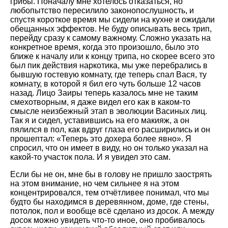
грибы. Поначалу мне хотелось отказаться, но
любопытство пересилило законопослушность, и
спустя короткое время мы сидели на кухне и ожидали
обещанных эффектов. Не буду описывать весь трип,
перейду сразу к самому важному. Сложно указать на
конкретное время, когда это произошло, было это
ближе к началу или к концу трипа, но скорее всего это
был пик действия наркотика, мы уже перебрались в
бывшую гостевую комнату, где теперь спал Вася, ту
комнату, в которой я бил его чуть больше 12 часов
назад. Лицо Заиры теперь казалось мне не таким
смехотворным, я даже видел его как в каком-то
смысле неизбежный этап в эволюции Васиных лиц.
Так я и сидел, уставившись на его макияж, а он
пялился в пол, как вдруг глаза его расширились и он
прошептал: «Теперь это дохера более явно». Я
спросил, что он имеет в виду, но он только указал на
какой-то участок пола. И я увидел это сам.
Если бы не он, мне бы в голову не пришло заострять
на этом внимание, но чем сильнее я на этом
концентрировался, тем отчётливее понимал, что мы
будто бы находимся в деревянном, доме, где стены,
потолок, пол и вообще всё сделано из досок. А между
досок можно увидеть что-то иное, оно пробивалось