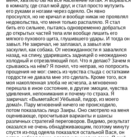
меня, хватило бы на всё население Китая. Я ворвался
в комнату, где спал мой друг, и стал просто мутузить
его руками и ногами через одеяло. Он явно
проснулся, но не кричал и вообще никак не проявлял
недовольства, что меня только распаляло. Я стал
бить его сильнее, пытаясь одновременно добраться
до открытых частей тела или вообще лишить его
мягкого пухового щита, глушившего удары. И тогда он
завыл. Не закричал, не заплакал, а завыл или
заскулил, как собака. От неожиданности я завалился
назад, на спину, ударившись задницей о неожиданно
холодный и отрезвляющий пол. Что я делаю? Зачем я
срываюсь на нём? Я понял, что неправ, но попросить
прощения не мог: смесь из чувства стыда с остатками
гордости не давала мне это сделать. Кроме того, вся
моя накопленная злоба не исчезла, а мгновенно
перешла в иное состояние, в другие эмоции, чувства
удивления, непонимания и почему-то страха. Я
закричал: «Выметайся! Уёбывай, пидор, из моего
дома!». Пару мгновений ничего не происходило,
потом показалась лицо Заиры. Оно смотрело на меня
оценивающе, просчитывая варианты и шансы
различных стратегий переговоров. Видимо, результат
оказался не очень обнадёживающим, поэтому минуту
спустя из-под одеяла показался остальной Вася, он