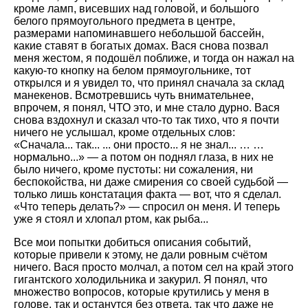
кроме ламп, висевших над головой, и большого
белого прямоугольного предмета в центре,
размерами напоминавшего небольшой бассейн,
какие ставят в богатых домах. Вася снова позвал
меня жестом, я подошёл поближе, и тогда он нажал на
какую-то кнопку на белом прямоугольнике, тот
открылся и я увидел то, что принял сначала за склад
манекенов. Всмотревшись чуть внимательнее,
впрочем, я понял, ЧТО это, и мне стало дурно. Вася
снова вздохнул и сказал что-то так тихо, что я почти
ничего не услышал, кроме отдельных слов:
«Сначала... так... ... они просто... я не знал... … …
нормально...» — а потом он поднял глаза, в них не
было ничего, кроме пустоты: ни сожаления, ни
беспокойства, ни даже смирения со своей судьбой —
только лишь констатация факта — вот, что я сделал.
«Что теперь делать?» — спросил он меня. И теперь
уже я стоял и хлопал ртом, как рыба...
Все мои попытки добиться описания событий,
которые привели к этому, не дали ровным счётом
ничего. Вася просто молчал, а потом сел на край этого
гигантского холодильника и закурил. Я понял, что
множество вопросов, которые крутились у меня в
голове, так и останутся без ответа, так что даже не