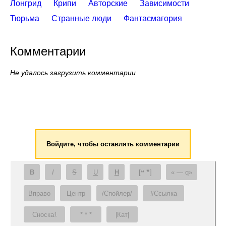
Лонгрид
Крипи
Авторские
Зависимости
Тюрьма
Странные люди
Фантасмагория
Комментарии
Не удалось загрузить комментарии
Войдите, чтобы оставлять комментарии
B
I
S
U
H
[❝ ❞]
— q
Вправо
Центр
/Спойлер/
#Ссылка
Сноска
* * *
|Кат|
1