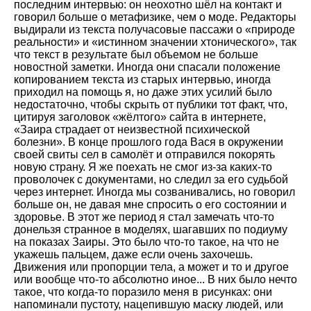
последним интервью: он неохотно шёл на контакт и
говорил больше о метафизике, чем о моде. Редакторы
выдирали из текста получасовые пассажи о «природе
реальности» и «истинном значении хтонического», так
что текст в результате был объемом не больше
новостной заметки. Иногда они спасали положение
копированием текста из старых интервью, иногда
приходил на помощь я, но даже этих усилий было
недостаточно, чтобы скрыть от публики тот факт, что,
цитируя заголовок «жёлтого» сайта в интернете,
«Заира страдает от неизвестной психической
болезни». В конце прошлого года Вася в окружении
своей свиты сел в самолёт и отправился покорять
новую страну. Я же поехать не смог из-за каких-то
проволочек с документами, но следил за его судьбой
через интернет. Иногда мы созванивались, но говорил
больше он, не давая мне спросить о его состоянии и
здоровье. В этот же период я стал замечать что-то
донельзя странное в моделях, шагавших по подиуму
на показах Заиры. Это было что-то такое, на что не
укажешь пальцем, даже если очень захочешь.
Движения или пропорции тела, а может и то и другое
или вообще что-то абсолютно иное... В них было нечто
такое, что когда-то поразило меня в рисунках: они
напоминали пустоту, нацепившую маску людей, или