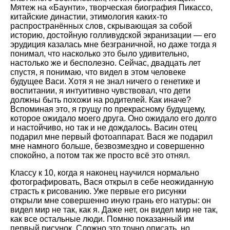
Мятеж на «Баунти», творческая биография Пикассо,
китайские династии, этимология каких-то
распространённых слов, скрывающая за собой
историю, достойную голливудской экранизации — его
эрудиция казалась мне безграничной, но даже тогда я
понимал, что насколько это было удивительно,
настолько же и бесполезно. Сейчас, двадцать лет
спустя, я понимаю, что видел в этом человеке
будущее Васи. Хотя я не знал ничего о генетике и
воспитании, я интуитивно чувствовал, что дети
должны быть похожи на родителей. Как иначе?
Вспоминая это, я грущу по прекрасному будущему,
которое ожидало моего друга. Оно ожидало его долго
и настойчиво, но так и не дождалось. Васин отец
подарил мне первый фотоаппарат. Вася же подарил
мне намного больше, безвозмездно и совершенно
спокойно, а потом так же просто всё это отнял.
Классу к 10, когда я наконец научился нормально
фотографировать, Вася открыл в себе неожиданную
страсть к рисованию. Уже первые его рисунки
открыли мне совершенно иную грань его натуры: он
видел мир не так, как я. Даже нет, он видел мир не так,
как все остальные люди. Помню показанный им
первый рисунок. Сложно это точно описать, но