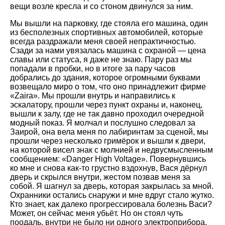
вещи возле кресла и со стоном двинулся за ним.
Мы вышли на парковку, где стояла его машина, один
из бесполезных спортивных автомобилей, которые
всегда раздражали меня своей непрактичностью.
Сзади за нами увязалась машина с охраной — цена
славы или статуса, я даже не знаю. Пару раз мы
попадали в пробки, но в итоге за пару часов
добрались до здания, которое огромными буквами
возвещало миро о том, что оно принадлежит фирме
«Zaira». Мы прошли внутрь и направились к
эскалатору, прошли через пункт охраны и, наконец,
вышли к залу, где не так давно проходил очередной
модный показ. Я молчал и послушно следовал за
Заирой, она вела меня по лабиринтам за сценой, мы
прошли через несколько гримёрок и вышли к двери,
на которой висел знак с молнией и недвусмысленным
сообщением: «Danger High Voltage». Повернувшись
ко мне и снова как-то грустно вздохнув, Вася дёрнул
дверь и скрылся внутри, жестом позвав меня за
собой. Я шагнул за дверь, которая закрылась за мной.
Охранники остались снаружи и мне вдруг стало жутко.
Кто знает, как далеко прогрессировала болезнь Васи?
Может, он сейчас меня убьёт. Но он стоял чуть
поодаль, внутри не было ни одного электроприбора,