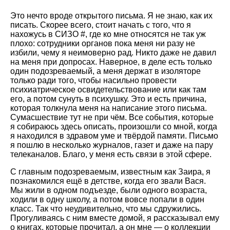
Это нечто вроде открытого письма. Я не знаю, как их
писать. Скорее всего, стоит начать с того, что я
нахожусь в СИЗО #, где ко мне относятся не так уж
плохо: сотрудники органов пока меня ни разу не
избили, чему я неимоверно рад. Никто даже не давил
на меня при допросах. Наверное, в деле есть только
один подозреваемый, а меня держат в изоляторе
только ради того, чтобы насильно провести
психиатрическое освидетельствование или как там
его, а потом сунуть в психушку. Это и есть причина,
которая толкнула меня на написание этого письма.
Сумасшествие тут не при чём. Все события, которые
я собираюсь здесь описать, произошли со мной, когда
я находился в здравом уме и твёрдой памяти. Письмо
я пошлю в несколько журналов, газет и даже на пару
телеканалов. Благо, у меня есть связи в этой сфере.
С главным подозреваемым, известным как Заира, я
познакомился ещё в детстве, когда его звали Вася.
Мы жили в одном подъезде, были одного возраста,
ходили в одну школу, а потом вовсе попали в один
класс. Так что неудивительно, что мы сдружились.
Прогуливаясь с ним вместе домой, я рассказывал ему
о книгах, которые прочитал, а он мне — о коллекции