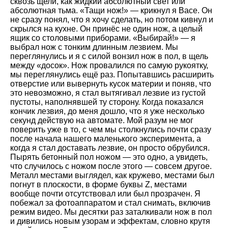
сквозь щели, как жидкий абсолютный свет или
абсолютная тьма. «Тащи нож!» — крикнул я Васе. Он
не сразу понял, что я хочу сделать, но потом кивнул и
скрылся на кухне. Он принёс не один нож, а целый
ящик со столовыми приборами. «Выбирай!» — я
выбрал нож с тонким длинным лезвием. Мы
переглянулись и я с силой вонзил нож в пол, в щель
между «досок». Нож провалился по самую рукоятку,
мы переглянулись ещё раз. Попытавшись расширить
отверстие или вывернуть кусок материи и поняв, что
это невозможно, я стал вытягивал лезвие из густой
пустоты, наполнявшей ту сторону. Когда показался
кончик лезвия, до меня дошло, что я уже несколько
секунд действую на автомате. Мой разум не мог
поверить уже в то, с чем мы столкнулись почти сразу
после начала нашего маленького эксперимента, а
когда я стал доставать лезвие, он просто обрубился.
Пырять бетонный пол ножом — это одно, а увидеть,
что случилось с ножом после этого — совсем другое.
Металл местами выглядел, как кружево, местами был
погнут в плоскости, в форме буквы Z, местами
вообще почти отсутствовал или был прозрачен. Я
побежал за фотоаппаратом и стал снимать, включив
режим видео. Мы десятки раз заталкивали нож в пол
и дивились новым узорам и эффектам, словно крутя