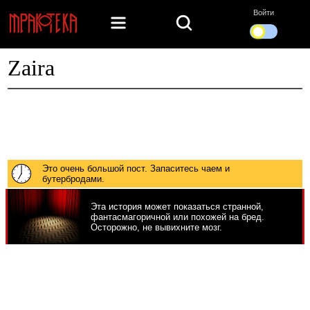
Войти
Zaira
Это очень большой пост. Запаситесь чаем и
бутербродами.
Эта история может показаться странной,
фантасмагоричной или похожей на бред.
Осторожно, не вывихните мозг.