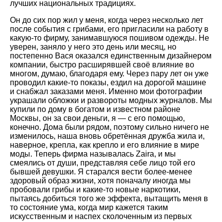
лучших национальных традициях.
Он до сих пор жил у меня, когда через несколько лет
после события с грибами, его пригласили на работу в
какую-то фирму, занимавшуюся пошивом одежды. Не
уверен, заняло у него это день или месяц, но
постепенно Вася оказался единственным дизайнером
компании, быстро расширявшей своё влияние во
многом, думаю, благодаря ему. Через пару лет он уже
проводил какие-то показы, ездил на дорогой машине
и снабжал заказами меня. Именно мои фотографии
украшали обложки и развороты модных журналов. Мы
купили по дому в богатом и известном районе
Москвы, он за свои деньги, я — с его помощью,
конечно. Дома были рядом, поэтому сильно ничего не
изменилось, наша вновь обретённая дружба жила и,
наверное, крепла, как крепло и его влияние в мире
моды. Теперь фирма называлась Zaira, и мы
смеялись от души, представляя себе лицо той его
бывшей девушки. Я старался вести более-менее
здоровый образ жизни, хотя поначалу иногда мы
пробовали грибы и какие-то новые наркотики,
пытаясь добиться того же эффекта, вытащить меня в
то состояние ума, когда мир кажется таким
искусственным и наспех сколоченным из первых