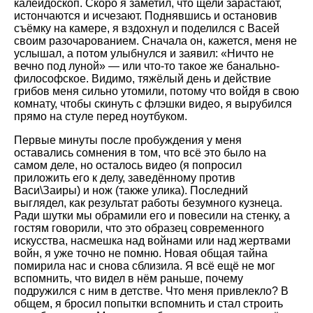
калейдоскоп. Скоро я заметил, что щели зарастают,
истончаются и исчезают. Поднявшись и остановив
съёмку на камере, я вздохнул и поделился с Васей
своим разочарованием. Сначала он, кажется, меня не
услышал, а потом улыбнулся и заявил: «Ничто не
вечно под луной» — или что-то такое же банально-
философское. Видимо, тяжёлый день и действие
грибов меня сильно утомили, потому что войдя в свою
комнату, чтобы скинуть с флэшки видео, я вырубился
прямо на стуле перед ноутбуком.
Первые минуты после пробуждения у меня
оставались сомнения в том, что всё это было на
самом деле, но осталось видео (я попросил
приложить его к делу, заведённому против
Васи\Заиры) и нож (также улика). Последний
выглядел, как результат работы безумного кузнеца.
Ради шутки мы обрамили его и повесили на стенку, а
гостям говорили, что это образец современного
искусства, насмешка над войнами или над жертвами
войн, я уже точно не помню. Новая общая тайна
помирила нас и снова сблизила. Я всё ещё не мог
вспомнить, что видел в нём раньше, почему
подружился с ним в детстве. Что меня привлекло? В
общем, я бросил попытки вспомнить и стал строить