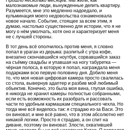
Прошло несколько месяцев. Мы жили, как
малознакомые люди, вынужденные делить квартиру.
Разумеется, мне это медленно надоедало, и
кульминация моего недовольства ознаменовала
новое начало. Событие, стоящее за всем этим, я
думаю, настолько существенно для истории, что я не
могу о нём умолчать, хотя оно и характеризует меня
не с лучшей стороны.
В тот день всё ополчилось против меня, я словно
попал в ураган из дерьма: разлитый с утра кофе,
внезапно скончавшийся ноутбук, сорвавшийся заказ
на съёмку свадьбы и упавшая на ногу табуретка —
чёрная полоса, в которую я попал, награждала меня
подарками всю первую половину дня. Добило меня
то, что моя новая цифровая камера просто свалилась
со стола, вывернув адаптер и разбив мой любимый
объектив. Конечно, это была моя вина, глупая ошибка,
я никогда не хранил камеры полностью собранными,
если есть возможность их разобрать и рассовать
части по удобным кармашкам специального чехла. Но
тогда мне всё виделось так: я страдаю из-за Васи. Это
он виноват, и мне всё равно, что в этом абсолютно нет
никакой логики. Просто я страдаю, а он спит на
диване, поэтому он виноват. Злости, охватившей