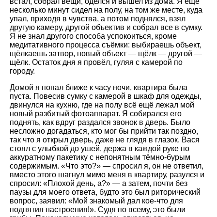
встал, собрал вещи, оделся и вышел из дома. Я ещё
несколько минут сидел на полу, на том же месте, куда
упал, приходя в чувства, а потом поднялся, взял
другую камеру, другой объектив и собрал все в сумку.
Я не знал другого способа успокоиться, кроме
медитативного процесса съёмки: выбираешь объект,
щёлкаешь затвор, новый объект — щёлк — другой —
щёлк. Остаток дня я провёл, гуляя с камерой по
городу.
Домой я попал ближе к часу ночи, квартира была
пуста. Повесив сумку с камерой в шкаф для одежды,
двинулся на кухню, где на полу всё ещё лежал мой
новый разбитый фотоаппарат. Я собирался его
поднять, как вдруг раздался звонок в дверь. Было
несложно догадаться, кто мог бы прийти так поздно,
так что я открыл дверь, даже не глядя в глазок. Вася
стоял с улыбкой до ушей, держа в каждой руке по
аккуратному пакетику с непонятным тёмно-бурым
содержимым. «Что это?» — спросил я, он не ответил,
вместо этого шагнул мимо меня в квартиру, разулся и
спросил: «Плохой день, а?» — а затем, почти без
паузы для моего ответа, будто это был риторический
вопрос, заявил: «Мой знакомый дал кое-что для
поднятия настроения!». Судя по всему, это были