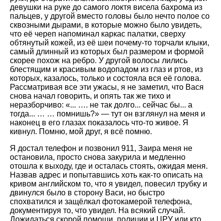
девушки на руке до самого локтя висела бахрома из
пальцев, у другой вместо головы было нечто полое со
сквозными дырами, в которые можно было увидеть,
что её череп напоминал каркас палатки, сверху
обтянутый кожей, из её шеи почему-то торчали клыки,
самый длинный из которых был размером и формой
скорее похож на ребро. У другой волосы лились
блестящим и красивым водопадом из глаз и ртов, из
которых, казалось, только и состояла вся её голова.
Рассматривая все эти ужасы, я не заметил, что Вася
снова начал говорить, и опять так же тихо и
неразборчиво: «... …. не так долго... сейчас бы... а
тогда... … … помнишь?» — тут он взглянул на меня и
наконец в его глазах показалось что-то живое. Я
кивнул. Помню, мой друг, я всё помню.
Я достал телефон и позвонил 911, Заира меня не
остановила, просто снова закурила и медленно
отошла к выходу, где и осталась стоять, ожидая меня.
Назвав адрес и попытавшись хоть как-то описать на
кривом английском то, что я увидел, повесил трубку и
двинулся было в сторону Васи, но быстро
спохватился и защёлкал фотокамерой телефона,
документируя то, что увидел. На всякий случай.
Дожидаться скорой помощи, полиции и ЦРУ или кто