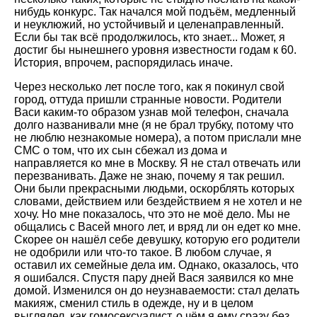
нибудь конкурс. Так начался мой подъём, медленный
и неуклюжий, но устойчивый и целенаправленный.
Если бы так всё продолжилось, кто знает... Может, я
достиг бы нынешнего уровня известности годам к 60.
История, впрочем, распорядилась иначе.
Через несколько лет после того, как я покинул свой
город, оттуда пришли странные новости. Родители
Васи каким-то образом узнав мой телефон, сначала
долго названивали мне (я не брал трубку, потому что
не люблю незнакомые номера), а потом прислали мне
СМС о том, что их сын сбежал из дома и
направляется ко мне в Москву. Я не стал отвечать или
перезванивать. Даже не знаю, почему я так решил.
Они были прекрасными людьми, оскорблять которых
словами, действием или бездействием я не хотел и не
хочу. Но мне показалось, что это не моё дело. Мы не
общались с Васей много лет, и вряд ли он едет ко мне.
Скорее он нашёл себе девушку, которую его родители
не одобрили или что-то такое. В любом случае, я
оставил их семейные дела им. Однако, оказалось, что
я ошибался. Спустя пару дней Вася заявился ко мне
домой. Изменился он до неузнаваемости: стал делать
макияж, сменил стиль в одежде, ну и в целом
выглядел, как гомосексуалист, о чём я ему сразу без