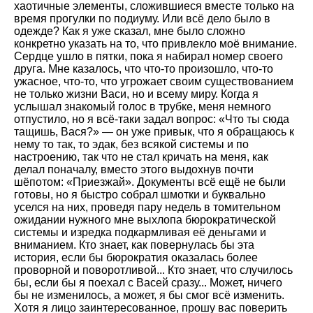
хаотичные элементы, сложившиеся вместе только на
время прогулки по подиуму. Или всё дело было в
одежде? Как я уже сказал, мне было сложно
конкретно указать на то, что привлекло моё внимание.
Сердце ушло в пятки, пока я набирал номер своего
друга. Мне казалось, что что-то произошло, что-то
ужасное, что-то, что угрожает своим существованием
не только жизни Васи, но и всему миру. Когда я
услышал знакомый голос в трубке, меня немного
отпустило, но я всё-таки задал вопрос: «Что ты сюда
тащишь, Вася?» — он уже привык, что я обращаюсь к
нему то так, то эдак, без всякой системы и по
настроению, так что не стал кричать на меня, как
делал поначалу, вместо этого выдохнув почти
шёпотом: «Приезжай». Документы всё ещё не были
готовы, но я быстро собрал шмотки и буквально
уселся на них, проведя пару недель в томительном
ожидании нужного мне выхлопа бюрократической
системы и изредка подкармливая её деньгами и
вниманием. Кто знает, как повернулась бы эта
история, если бы бюрократия оказалась более
проворной и поворотливой... Кто знает, что случилось
бы, если бы я поехал с Васей сразу... Может, ничего
бы не изменилось, а может, я бы смог всё изменить.
Хотя я лицо заинтересованное, прошу вас поверить