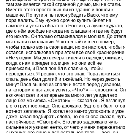
там занимается такой странной дичью, мы не стали.
Вместо этого просто вышли из здания и пошли к
машине. По пути я пытался убедить Васю, что ему
пора валить. Ему нужно срочно купить билет на
самолёт и уехать обратно в Россию, а лучше куда-то,
где о нём вообще никогда не слышали и где не будут
его искать. Он только отмахивался и молчал. До отеля
мы ехали в молчании. Я хотел зайти в его номер,
чтобы только взять свои вещи, но он настоял, чтобы я
остался, использовав при этом всё своё красноречие:
«Не уходи». Мы до вечера сидели в одежде, ожидая,
когда к нам приедет полиция, но они всё не
приезжали, и Вася пошёл в спальню, чтобы
переодеться. Я решил, что это знак. Пора ложиться
спать, день был долгий и тяжёлый. Но через десять
минут Вася вышел из спали и встал перед диваном,
на котором я пытался уснуть. «Что?» — спросил я. Он
включил свет и я впервые за много лет увидел его
лицо без макияжа. «Смотри» — сказал он. Я взглянул
в его грустное лицо. Оно дрожало, будто он был готов
вот-вот заплакать. Я хотел его как-то успокоить и уже
даже начал подбирать слова, но он снова сказал, чуть
настойчивее: «Смотри!». Его лицо задрожало чуть
сильнее и я увидел нечто, от чего у меня перехватило
дыхание: его лицо и всё остальное тело — весь он