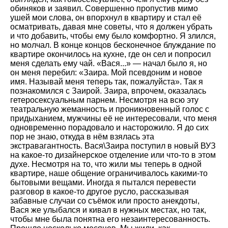
обиняков и заявил. Совершенно пропустив мимо
ушей мои слова, он впорхнул в квартиру и стал её
осматривать, давая мне советы, что я должен убрать
и что добавить, чтобы ему было комфортно. Я злился,
но молчал. В конце концов бесконечное блуждание по
квартире окончилось на кухне, где он сел и попросил
меня сделать ему чай. «Вася...» — начал было я, но
он меня перебил: «Заира. Мой псевдоним и новое
имя. Называй меня теперь так, пожалуйста». Так я
познакомился с Заирой. Заира, впрочем, оказалась
гетеросексуальным парнем. Несмотря на всю эту
театральную жеманность и проникновенный голос с
придыханием, мужчины её не интересовали, что меня
одновременно порадовало и насторожило. Я до сих
пор не знаю, откуда в нём взялась эта
экстравагантность. Вася\Заира поступил в новый ВУЗ
на какое-то дизайнерское отделение или что-то в этом
духе. Несмотря на то, что жили мы теперь в одной
квартире, наше общение ограничивалось какими-то
бытовыми вещами. Иногда я пытался перевести
разговор в какое-то другое русло, рассказывая
забавные случаи со съёмок или просто анекдоты,
Вася же улыбался и кивал в нужных местах, но так,
чтобы мне была понятна его незаинтересованность.