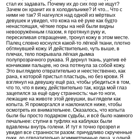
стал их задавать. Почему их до сих пор не ищут?
Зачем он хранит их в холодильнике? И что... Что с
ними не так? Я нагнулся над одной из мёртвых
девушек и увидел, что кожа на её руке как будто
ненастоящая, чёткие поры на ней были видны
невооружённым глазом, я протянул руку и,
пересиливая отвращение, тронул кожу в этом месте.
Палец словно коснулся какой-то лёгкой ткани, плотно
обтянувшей кожу. И действительно, чуть выше, в
плечах, тело покрывала лёгкая дымка
полупрозрачного рукава. Я дернул ткань, уцепив её
кончиками пальцев, но она потянула за собой кожу.
Это выглядело отвратительно и неестественно, как
рана, к которой пристыл пластырь, но без крови. Я
взглянул на девушку ещё раз, чтобы убедиться в том,
что то, что я вижу, действительно так, когда мой глаз
зацепился за ещё одну странность: чьи-то ноги,
лежащие на животе этой девушки, выглядели как
копыта. Я проморгался и наклонился ниже, чтобы
осмотреть их внимательнее. Оказалось, что копыта
были бы просто подарком судьбы, и всё было намного
печальнее: ступни в туфлях на каблуках были
вдавлены внутрь голени. И тут я точно прозрел и
увидел все странности разом: причудливо скрученные
руки, до отвратительно асимметричные лица, у одной