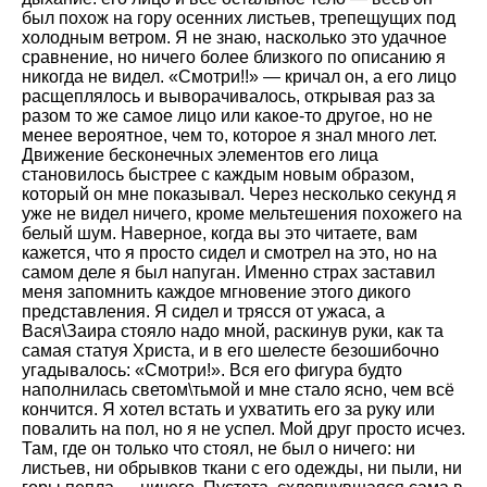
был похож на гору осенних листьев, трепещущих под
холодным ветром. Я не знаю, насколько это удачное
сравнение, но ничего более близкого по описанию я
никогда не видел. «Смотри!!» — кричал он, а его лицо
расщеплялось и выворачивалось, открывая раз за
разом то же самое лицо или какое-то другое, но не
менее вероятное, чем то, которое я знал много лет.
Движение бесконечных элементов его лица
становилось быстрее с каждым новым образом,
который он мне показывал. Через несколько секунд я
уже не видел ничего, кроме мельтешения похожего на
белый шум. Наверное, когда вы это читаете, вам
кажется, что я просто сидел и смотрел на это, но на
самом деле я был напуган. Именно страх заставил
меня запомнить каждое мгновение этого дикого
представления. Я сидел и трясся от ужаса, а
Вася\Заира стояло надо мной, раскинув руки, как та
самая статуя Христа, и в его шелесте безошибочно
угадывалось: «Смотри!». Вся его фигура будто
наполнилась светом\тьмой и мне стало ясно, чем всё
кончится. Я хотел встать и ухватить его за руку или
повалить на пол, но я не успел. Мой друг просто исчез.
Там, где он только что стоял, не был о ничего: ни
листьев, ни обрывков ткани с его одежды, ни пыли, ни