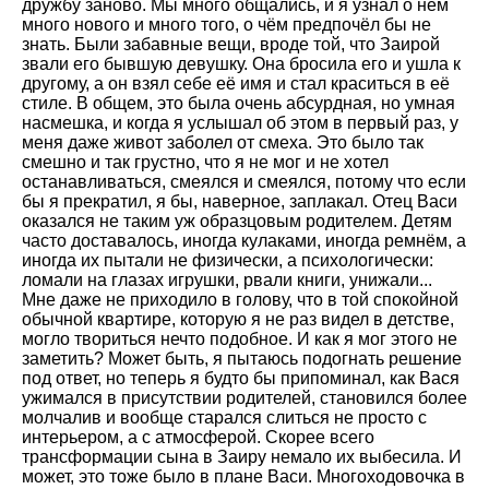
дружбу заново. Мы много общались, и я узнал о нём
много нового и много того, о чём предпочёл бы не
знать. Были забавные вещи, вроде той, что Заирой
звали его бывшую девушку. Она бросила его и ушла к
другому, а он взял себе её имя и стал краситься в её
стиле. В общем, это была очень абсурдная, но умная
насмешка, и когда я услышал об этом в первый раз, у
меня даже живот заболел от смеха. Это было так
смешно и так грустно, что я не мог и не хотел
останавливаться, смеялся и смеялся, потому что если
бы я прекратил, я бы, наверное, заплакал. Отец Васи
оказался не таким уж образцовым родителем. Детям
часто доставалось, иногда кулаками, иногда ремнём, а
иногда их пытали не физически, а психологически:
ломали на глазах игрушки, рвали книги, унижали...
Мне даже не приходило в голову, что в той спокойной
обычной квартире, которую я не раз видел в детстве,
могло твориться нечто подобное. И как я мог этого не
заметить? Может быть, я пытаюсь подогнать решение
под ответ, но теперь я будто бы припоминал, как Вася
ужимался в присутствии родителей, становился более
молчалив и вообще старался слиться не просто с
интерьером, а с атмосферой. Скорее всего
трансформации сына в Заиру немало их выбесила. И
может, это тоже было в плане Васи. Многоходовочка в