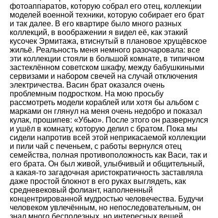
фотоаппаратов, которую собрал его отец, коллекции
моделей военной техники, которую собирает его брат
и так далее. В его квартире было много разных
коллекций, в воображении я видел её, как этакий
кусочек Эрмитажа, втиснутый в плановое хрущёвское
жильё. Реальность меня немного разочаровала: все
эти коллекции стояли в большой комнате, в типичном
застеклённом советском шкафу, между бабушкиными
сервизами и набором свечей на случай отключения
электричества. Васин брат оказался очень
проблемным подростком. На мою просьбу
рассмотреть модели кораблей или хотя бы альбом с
марками он глянул на меня очень недобро и показал
кулак, прошипев: «Убью». После этого он развернулся
и ушёл в комнату, которую делил с братом. Пока мы
сидели напротив всей этой неприкасаемой коллекции
и пили чай с печеньем, с работы вернулся отец
семейства, полная противоположность как Васи, так и
его брата. Он был живой, улыбчивый и общительный,
а какая-то загадочная аристократичность заставляла
даже простой блокнот в его руках выглядеть, как
средневековый фолиант, наполненный
концентрированной мудростью человечества. Будучи
человеком увлечённым, но непоследовательным, он
знал много бесполезных, но интересных вещей.