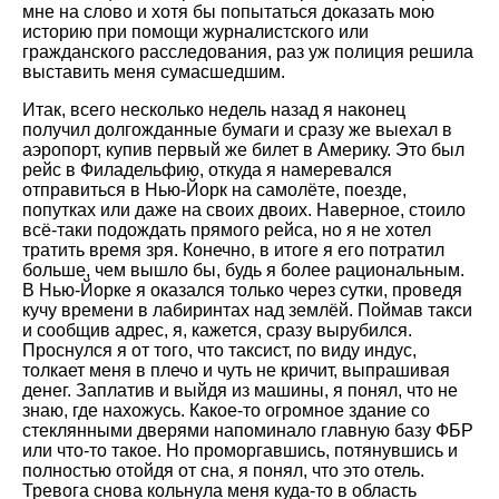
мне на слово и хотя бы попытаться доказать мою
историю при помощи журналистского или
гражданского расследования, раз уж полиция решила
выставить меня сумасшедшим.
Итак, всего несколько недель назад я наконец
получил долгожданные бумаги и сразу же выехал в
аэропорт, купив первый же билет в Америку. Это был
рейс в Филадельфию, откуда я намеревался
отправиться в Нью-Йорк на самолёте, поезде,
попутках или даже на своих двоих. Наверное, стоило
всё-таки подождать прямого рейса, но я не хотел
тратить время зря. Конечно, в итоге я его потратил
больше, чем вышло бы, будь я более рациональным.
В Нью-Йорке я оказался только через сутки, проведя
кучу времени в лабиринтах над землёй. Поймав такси
и сообщив адрес, я, кажется, сразу вырубился.
Проснулся я от того, что таксист, по виду индус,
толкает меня в плечо и чуть не кричит, выпрашивая
денег. Заплатив и выйдя из машины, я понял, что не
знаю, где нахожусь. Какое-то огромное здание со
стеклянными дверями напоминало главную базу ФБР
или что-то такое. Но проморгавшись, потянувшись и
полностью отойдя от сна, я понял, что это отель.
Тревога снова кольнула меня куда-то в область