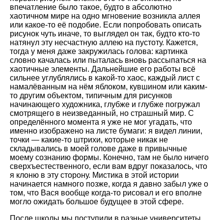
впечатление было такое, будто в абсолютно
хаотичном мире на одно мгновение возникла аллея
или какое-то её подобие. Если попробовать описать
рисунок чуть иначе, то выглядел он так, будто кто-то
натянул эту несчастную аллею на пустоту. Кажется,
тогда у меня даже закружилась голова: картинка
словно качалась или пыталась вновь рассыпаться на
хаотичные элементы. Дальнейшие его работы всё
сильнее углублялись в какой-то хаос, каждый лист с
намалёванным на нём яблоком, кувшином или каким-
то другим объектом, типичным для рисунков
начинающего художника, глубже и глубже погружал
смотрящего в неизведанный, но страшный мир. С
определённого момента я уже не мог угадать, что
именно изображено на листе бумаги: я видел линии,
точки — какие-то штрихи, которые никак не
складывались в моей голове даже в привычные
моему сознанию формы. Конечно, там не было ничего
сверхъестественного, если вам вдруг показалось, что
я клоню в эту сторону. Мистика в этой истории
начинается намного позже, когда я давно забыл уже о
том, что Вася вообще когда-то рисовал и его вполне
могло ожидать большое будущее в этой сфере.
После школы мы поступили в разные университеты.