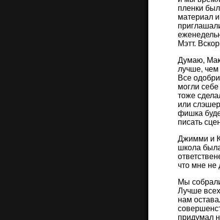
пленки был
материал и
приглашали
еженедельн
Мэтт. Вско
Думаю, Мак
лучше, чем
Все одобри
могли себе
тоже сдела
или слэшер
фишка будет
писать сце
Джимми и К
школа была
ответствен
что мне не
Мы собралис
Лучше всех
нам оставал
совершенст
придумал н