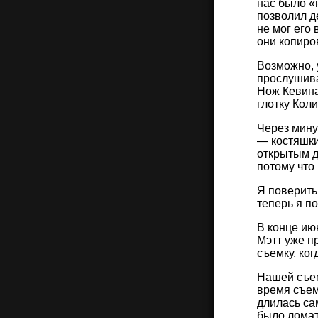
нас было «
позволил д
не мог его 
они копиро
Возможно, 
прослушива
Нож Кевина
глотку Коли
Через мину
— костяшки
открытым д
потому что
Я поверить
теперь я п
В конце ию
Мэтт уже п
съемку, ко
Нашей съем
время съем
длилась са
было ломат