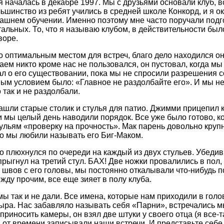
я началась в декабре 1997. Мы с друзьями основали клуб, в
ьшинство из ребят учились в средней школе Конкорд, и я ок
ашнем обучении. Именно поэтому мне часто поручали подго
тальных. То, что я называю клубом, в действительности бы
воре.
о оптимальным местом для встреч, благо дело находился о
аем никто кроме нас не пользовался, он пустовал, когда мы 
ал о его существовании, пока мы не спросили разрешения с
ым условием было: «Главное не раздолбайте его». И мы не
 так и не раздолбали.
ашли старые столик и стулья для патио. Джимми прицепил к
 и мы целый день наводили порядок. Все уже было готово, к
тульям «проверку на прочность». Мак парень довольно круп
то мы любили называть его Биг-Маком.
о плюхнулся по очереди на каждый из двух стульев. Убедивш
прыгнул на третий стул. БАХ! Две ножки провалились в пол, 
 швов с его головы, мы постоянно откалывали что-нибудь 
жду прочим, все еще зияет в полу клуба.
мы так и не дали. Все имена, которые нам приходили в голо
ыра. Нас забавляло называть себя «Парни», встречались 
приносить камеры, он взял две штуки у своего отца (я все-т
 от времени записывали наши встречи. И представьте себе, 