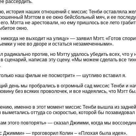
ее рассердить.
ю, история наших отношений с миссис Тенби оставляла же
рошенный Мэттом в ее окно бейсбольный мяч, и ее послед
 его. Мэтта не арестовали, но ему пришлось все лето грабит
ыбитое окно.
 никогда не выходит на улицу» — заявил Мэтт. «Готов спори
ъемки у нее во дворе и остаться незамеченными».
 радикально против, но Мэтту удалось убедить всех, что у 
 в сценарий, написав эту сцену. «Мы можем сделать все ти
.
 только наш фильм не посмотрит» — шутливо вставил я.
ий день мы пробрались в огромный сад миссис Тенби и на
овину без всяких проволочек, и все надеялись, что Мэтт бы
лению, именно в этот момент миссис Тенби вышла из задней
 выметались оттуда со скоростью, которой бы позавидовал 
нам этого повторять» — сказал Джимми, когда мы воссоедин
с Джимми» — проговорил Колин – «Плохая была идея».