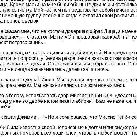
ица. Кроме маски на мне были обычные джинсы и футболка,
еную кепчонку. Мой костюм не представлял собой ничего ос
съемочную группу, особенно когда я схватил свой реквизит 
а период съемок.
н сказал мне, что не костюм довершал образ Лица, а именн
овещие» — сказал он Мэтту. «Он прошаркал как краб, нагнулс
ект потрясающий».
 я и делал, и я наслаждался каждой минутой. Наслаждался 
чился, я попросил у Кевина разрешения взять костюм домой
актиковаться дома». Он согласился, и я забрал костюм. С то
мки же иногда заканчивались далеко за полночь.
ачались в день 4 Июля. Мы сделали перерыв в съемке, что
ь праздником. Мы же занимались поиском новых мест.
о в голову использовать двор Миссис Тенби. «Он идеален»
 сад у нее во дворе напоминает лабиринт. Вам не кажется, 
ни?»
сказал Джимми. — «Но я сомневаюсь, что Миссис Тенби со
би была известна своей неприязнью к детям и тинэйджерам
ефонных номеров всех родителей, чтобы в любой момент по