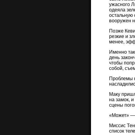
ужасного Л
одеяла зел
остальную 
вооружен н
Позже Кеви
резкие и зл
менее, эфф
Именно так
день закон
чтобы попр
собой, съе
Проблемы н
насладилис
Маку пришл
на замок, и
сцены пого
«Может» — 
Миссис Тен
список тел