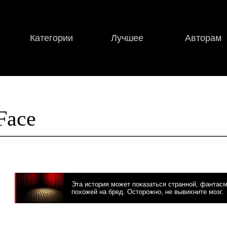
Категории
Лучшее
Авторам
Face
Эта история может показаться странной, фантас
похожей на бред. Осторожно, не вывихните мозг.