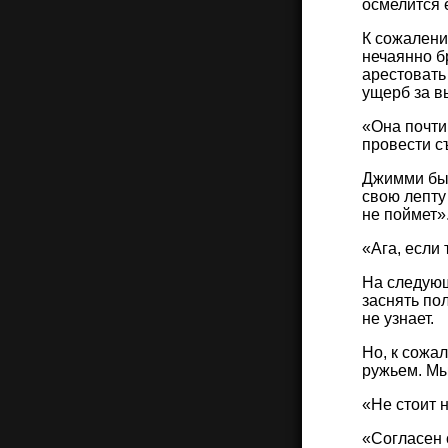
осмелится 
К сожалени
нечаянно б
арестовать
ущерб за в
«Она почти
провести с
Джимми был
свою лепту
не поймет»
«Ага, если
На следующ
заснять пол
не узнает.
Но, к сожа
ружьем. Мы
«Не стоит 
«Согласен 