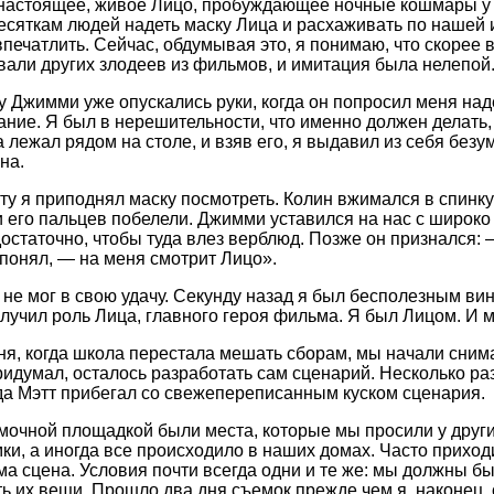
настоящее, живое Лицо, пробуждающее ночные кошмары у ка
есяткам людей надеть маску Лица и расхаживать по нашей
впечатлить. Сейчас, обдумывая это, я понимаю, что скорее 
вали других злодеев из фильмов, и имитация была нелепой
у Джимми уже опускались руки, когда он попросил меня над
ние. Я был в нерешительности, что именно должен делать,
 лежал рядом на столе, и взяв его, я выдавил из себя без
на.
ту я приподнял маску посмотреть. Колин вжимался в спинку
 его пальцев побелели. Джимми уставился на нас с широко
остаточно, чтобы туда влез верблюд. Позже он признался: 
 понял, — на меня смотрит Лицо».
 не мог в свою удачу. Секунду назад я был бесполезным ви
олучил роль Лица, главного героя фильма. Я был Лицом. И м
ня, когда школа перестала мешать сборам, мы начали сним
ридумал, осталось разработать сам сценарий. Несколько ра
гда Мэтт прибегал со свежепереписанным куском сценария.
очной площадкой были места, которые мы просили у други
ки, а иногда все происходило в наших домах. Часто приход
ма сцена. Условия почти всегда одни и те же: мы должны бы
ь их вещи. Прошло два дня съемок прежде чем я, наконец,