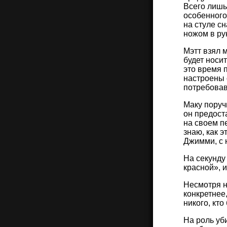
Всего лишь
особенного
на стуле с
ножом в ру
Мэтт взял 
будет носи
это время 
настроены 
потребовав
Маку поручи
он предост
на своем п
знаю, как э
Джимми, с 
На секунду
красной», 
Несмотря н
конкретнее
никого, кто
На роль уб