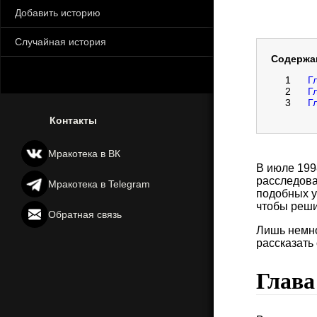
Добавить историю
Случайная история
Содержа
1
Г
2
Г
3
Г
Контакты
Мракотека в ВК
В июле 199
расследова
Мракотека в Telegram
подобных у
чтобы реши
Обратная связь
Лишь немног
рассказать 
Глава