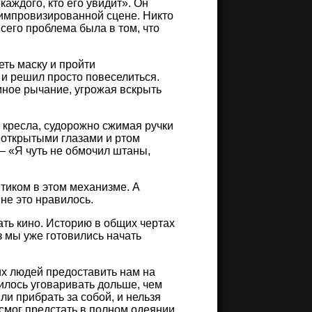
ждого, кто его увидит». Он
 импровизированной сцене. Никто
всего проблема была в том, что
.
еть маску и пройти
 и решил просто повеселиться.
умное рычание, угрожая вскрыть
 кресла, судорожно сжимая ручки
 открытыми глазами и ртом
— «Я чуть не обмочил штаны,
нтиком в этом механизме. А
не это нравилось.
ать кино. Историю в общих чертах
з мы уже готовились начать
х людей предоставить нам на
илось уговаривать дольше, чем
ли прибрать за собой, и нельзя
 смог предстать в полном одеянии