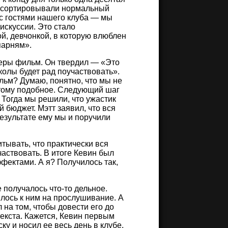
ассортировывали нормальный
с гостями нашего клуба — мы
искуссии. Это стало
й, девчонкой, в которую влюблен
парням».
еры фильм. Он твердил — «Это
олы будет рад поучаствовать».
льм? Думаю, понятно, что мы не
тому подобное. Следующий шаг
 Тогда мы решили, что ужастик
 бюджет. Мэтт заявил, что вся
 результате ему мы и поручили
тывать, что практически вся
частвовать. В итоге Кевин был
ффектами. А я? Получилось так,
е получалось что-то дельное.
лось к ним на прослушивание. А
 на том, чтобы довести его до
текста. Кажется, Кевин первым
у и носил ее весь день в клубе.