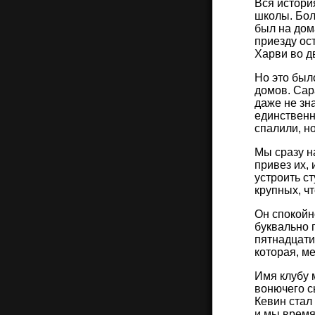
Вся истори
школы. Бол
был на дом
приезду ос
Харви во д
Но это был
домов. Сар
даже не зн
единственн
спалили, но
Мы сразу н
привез их,
устроить с
крупных, ч
Он спокойн
буквально 
пятнадцати
которая, ме
Имя клубу 
вонючего с
Кевин стал 
и мы время