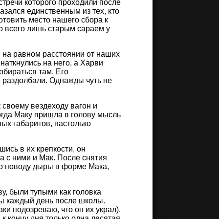
стречи которого проходили после
азался единственным из тех, кто
товить место нашего сбора к
ло всего лишь старым сараем у
н на равном расстоянии от наших
наткнулись на него, а Харви
обираться там. Его
 раздолбали. Однажды чуть не
 своему вездеходу вагон и
огда Маку пришла в голову мысль
ных габаритов, настолько
ись в их крепкости, он
а с ними и Мак. После снятия
по поводу дыры в форме Мака,
ву, были тупыми как головка
мы каждый день после школы.
аки подозреваю, что он их украл),
к концу дня только одна десятая