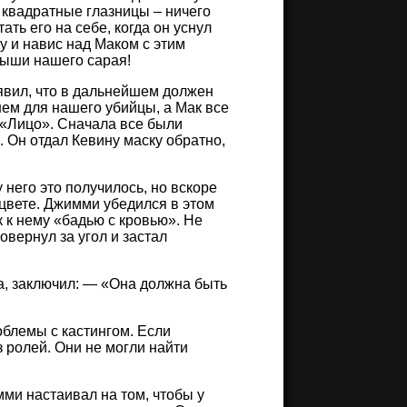
 квадратные глазницы – ничего
ь его на себе, когда он уснул
у и навис над Маком с этим
рыши нашего сарая!
аявил, что в дальнейшем должен
нем для нашего убийцы, а Мак все
о «Лицо». Сначала все были
. Он отдал Кевину маску обратно,
 него это получилось, но вскоре
 цвете. Джимми убедился в этом
 к нему «бадью с кровью». Не
повернул за угол и застал
да, заключил: — «Она должна быть
блемы с кастингом. Если
 ролей. Они не могли найти
и настаивал на том, чтобы у