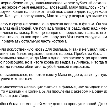
 черно-белое лицо, напоминающее череп: зубастый оскал и
, но эффект был немного… зловещий. Маку пришлось испытат
наружи. Кевин нашел охотничий нож своего дяди, надел маск
ке. Клянусь, проснувшись, Мак от испугу вспрыгнул выше к
маску и сразу же решил, она должна попасть в фильм. Он з
ть главный злодей. Он полчаса провел в раздумьях над име
пялился на маску. В конце концов он предложил назвать ег
скептично, но повторив имя пару раз Мэтт счел его удачным
 придумать остальную часть костюма.
ли искусственную кровь для фильма. Я так и не узнал, как у
авил нам бачок мерзкого липкого варева. Проблема была в
ечальном опыте, когда Мак в одно прекрасное утро приволок
то произошло, но в итоге кровь из ведра вылилась. Я тогда 
ног до головы облитого голубой липкой жидкостью.
 он замешкался, но потом взял у Мака ведро и, заглянув ту
и ушел отмываться.
а множество желающих сняться в фильме, нас ожидали про
, то у Джимми и Колина были проблемы с актером на одну из
 бы сыграл Лицо.
ийцы была, по меньшей мере дюжина прослушиваний. Джимм