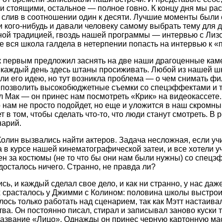
и стоящими, остальное — полное говно. К концу дня мы р
 слив в соотношении один к десяти. Лучшие моменты были 
 кого-нибудь и давали человеку самому выбрать тему для д
ой традицией, гвоздь нашей программы — интервью с Лизо
ре вся школа галдела в нетерпении попасть на интервью к «
 первым предложил заснять на две наши драгоценные кам
 каждый день здесь штаны просиживать. Любой из нашей шк
ли его идею, но тут возникла проблема — о чем снимать фи
 позволить высокобюджетные съемки со спецэффектами и 
л Мак — он принес нам посмотреть «Крик» на видеокассете.
 нам не просто подойдет, но еще и уложится в наш скромный
 в том, чтобы сделать что-то, что люди станут смотреть. В
нарий.
олин вызвались найти актеров. Задача несложная, если учи
 в курсе нашей кинематографической затеи, и все хотели у
ен за костюмы (не то что бы они нам были нужны) со спецэ
 досталось ничего. Странно, не правда ли?
ь, и каждый сделал свое дело, и как ни странно, у нас даж
 срасталось у Джимми с Колином: половина школы выстрои
ось только работать над сценарием, так как Мэтт настаивал
ва. Он постоянно писал, стирал и записывал заново куски 
азвание «Лицо». Однажды он принес черную картонную маск