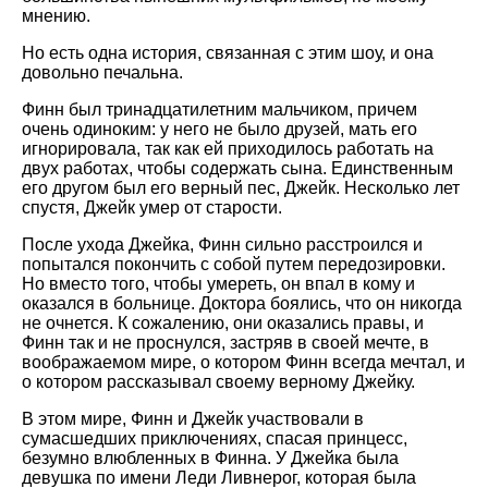
мнению.
Но есть одна история, связанная с этим шоу, и она
довольно печальна.
Финн был тринадцатилетним мальчиком, причем
очень одиноким: у него не было друзей, мать его
игнорировала, так как ей приходилось работать на
двух работах, чтобы содержать сына. Единственным
его другом был его верный пес, Джейк. Несколько лет
спустя, Джейк умер от старости.
После ухода Джейка, Финн сильно расстроился и
попытался покончить с собой путем передозировки.
Но вместо того, чтобы умереть, он впал в кому и
оказался в больнице. Доктора боялись, что он никогда
не очнется. К сожалению, они оказались правы, и
Финн так и не проснулся, застряв в своей мечте, в
воображаемом мире, о котором Финн всегда мечтал, и
о котором рассказывал своему верному Джейку.
В этом мире, Финн и Джейк участвовали в
сумасшедших приключениях, спасая принцесс,
безумно влюбленных в Финна. У Джейка была
девушка по имени Леди Ливнерог, которая была