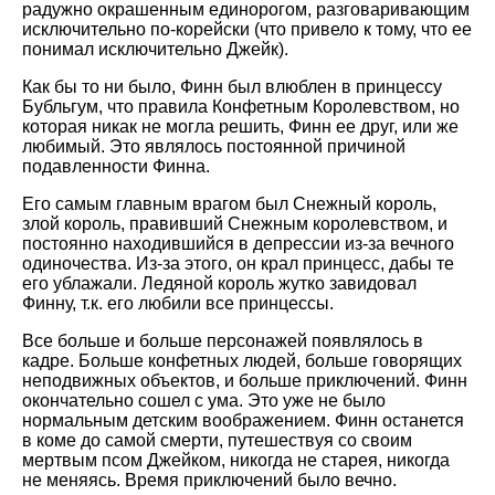
радужно окрашенным единорогом, разговаривающим
исключительно по-корейски (что привело к тому, что ее
понимал исключительно Джейк).
Как бы то ни было, Финн был влюблен в принцессу
Бубльгум, что правила Конфетным Королевством, но
которая никак не могла решить, Финн ее друг, или же
любимый. Это являлось постоянной причиной
подавленности Финна.
Его самым главным врагом был Снежный король,
злой король, правивший Снежным королевством, и
постоянно находившийся в депрессии из-за вечного
одиночества. Из-за этого, он крал принцесс, дабы те
его ублажали. Ледяной король жутко завидовал
Финну, т.к. его любили все принцессы.
Все больше и больше персонажей появлялось в
кадре. Больше конфетных людей, больше говорящих
неподвижных объектов, и больше приключений. Финн
окончательно сошел с ума. Это уже не было
нормальным детским воображением. Финн останется
в коме до самой смерти, путешествуя со своим
мертвым псом Джейком, никогда не старея, никогда
не меняясь. Время приключений было вечно.