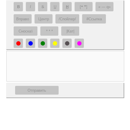
B
I
S
U
H
[❝ ❞]
— q
Вправо
Центр
/Спойлер/
#Ссылка
Сноска
* * *
|Кат|
1