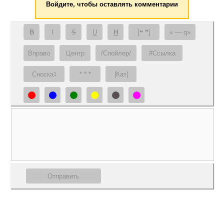
Войдите, чтобы оставлять комментарии
B
I
S
U
H
[❝ ❞]
— q
Вправо
Центр
/Спойлер/
#Ссылка
Сноска
* * *
|Кат|
1