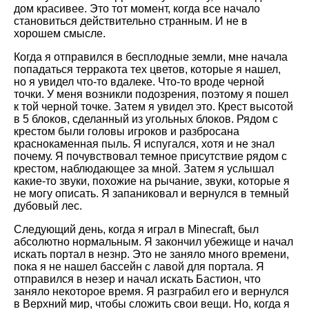
дом красивее. Это тот момент, когда все начало
становиться действительно странным. И не в
хорошем смысле.
Когда я отправился в бесплодные земли, мне начала
попадаться терракота тех цветов, которые я нашел,
но я увидел что-то вдалеке. Что-то вроде черной
точки. У меня возникли подозрения, поэтому я пошел
к той черной точке. Затем я увидел это. Крест высотой
в 5 блоков, сделанный из угольных блоков. Рядом с
крестом были головы игроков и разбросана
краснокаменная пыль. Я испугался, хотя и не знал
почему. Я почувствовал темное присутствие рядом с
крестом, наблюдающее за мной. Затем я услышал
какие-то звуки, похожие на рычание, звуки, которые я
не могу описать. Я запаниковал и вернулся в темный
дубовый лес.
Следующий день, когда я играл в Minecraft, был
абсолютно нормальным. Я закончил убежище и начал
искать портал в незнр. Это не заняло много времени,
пока я не нашел бассейн с лавой для портала. Я
отправился в незер и начал искать Бастион, что
заняло некоторое время. Я разграбил его и вернулся
в Верхний мир, чтобы сложить свои вещи. Но, когда я