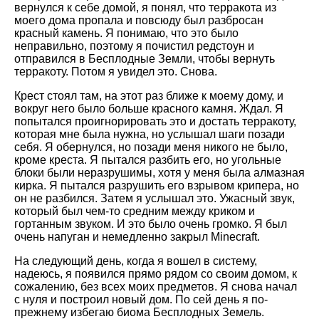
вернулся к себе домой, я понял, что терракота из
моего дома пропала и повсюду был разбросан
красный камень. Я понимаю, что это было
неправильно, поэтому я почистил редстоун и
отправился в Бесплодные Земли, чтобы вернуть
терракоту. Потом я увидел это. Снова.
Крест стоял там, на этот раз ближе к моему дому, и
вокруг него было больше красного камня. Ждал. Я
попытался проигнорировать это и достать терракоту,
которая мне была нужна, но услышал шаги позади
себя. Я обернулся, но позади меня никого не было,
кроме креста. Я пытался разбить его, но угольные
блоки были неразрушимы, хотя у меня была алмазная
кирка. Я пытался разрушить его взрывом крипера, но
он не разбился. Затем я услышал это. Ужасный звук,
который был чем-то средним между криком и
гортанным звуком. И это было очень громко. Я был
очень напуган и немедленно закрыл Minecraft.
На следующий день, когда я вошел в систему,
надеюсь, я появился прямо рядом со своим домом, к
сожалению, без всех моих предметов. Я снова начал
с нуля и построил новый дом. По сей день я по-
прежнему избегаю биома Бесплодных Земель.