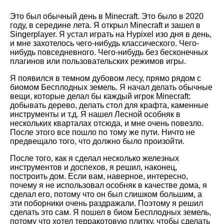
Это был обычный день в Minecraft. Это было в 2020
году, в середине лета. Я открыл Minecraft и зашел в
Singerplayer. Я устал играть на Hypixel изо дня в день,
и мне захотелось чего-нибудь классического. Чего-
нибудь повседневного. Чего-нибудь без бесконечных
плагинов или пользовательских режимов игры.
Я появился в темном дубовом лесу, прямо рядом с
биомом Бесплодных земель. Я начал делать обычные
вещи, которые делал бы каждый игрок Minecraft:
добывать дерево, делать стол для крафта, каменные
инструменты и т.д. Я нашел Лесной особняк в
нескольких кварталах отсюда, и мне очень повезло.
После этого все пошло по тому же пути. Ничто не
предвещало того, что должно было произойти.
После того, как я сделал несколько железных
инструментов и доспехов, я решил, наконец,
построить дом. Если вам, наверное, интересно,
почему я не использовал особняк в качестве дома, я
сделал его, потому что он был слишком большим, а
эти поборники очень раздражали. Поэтому я решил
сделать это сам. Я пошел в биом Бесплодных земель,
потому что хотел терракотовую плитку, чтобы сделать