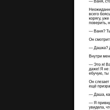
— Ваня, стой!
Неожиданно
всего боясь
корягу, уже
поверить, 
— Ваня? Ты
Он смотрит
— Дашка? Д
Внутри мен
— Это я! Ва
даже! Я не 
ебучую, ты
Он слезает 
ещё призрак
— Даша, как
— Я привиде
увидела, чт