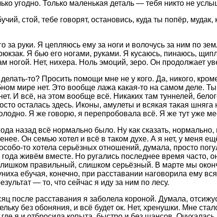
ько угодно. Только маленькая деталь — тебя никто не услыш
чий, стой, тебе говорят, остановись, куда ты попёр, мудак,
о за руки. Я цепляюсь ему за ноги и волочусь за ним по зем
рюкзак. Я бью его ногами, руками. Я кусаюсь, пинаюсь, щип
м ногой. Нет, нихера. Ноль эмоций, зеро. Он продолжает ув
делать-то? Просить помощи мне не у кого. Да, никого, кроме
бном мире нет. Это вообще лажа какая-то на самом деле. Ты 
ет. И всё, на этом вообще всё. Никаких там туннелей, бело
осто осталась здесь. Иконы, амулеты и всякая такая шняга 
холодно. Я же говорю, я перепробовала всё. Я же тут уже ме
года назад всё нормально было. Ну как сказать, нормально,
енее. Он семью хотел и всё в таком духе. А я нет, у меня ещ
особо-то хотела серьёзных отношений, думала, просто погу
 года живём вместе. Но ругались последнее время часто, о
лишком правильный, слишком серьёзный. В марте мы оконча
униха ебучая, конечно, при расставании наговорила ему вся
езультат — то, что сейчас я иду за ним по лесу.
яц после расставания я заболела короной. Думала, отсижусь
льку без обоняния, и всё будет ок. Нет, хренушки. Мне ста
 где я и отбросила копыта, быстро и без шансов. Очухалась 