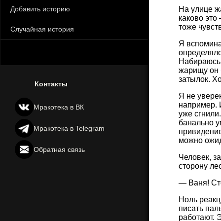
Добавить историю
На улице ж
каково это
тоже чувств
Случайная история
Я вспомина
определяло
Набираюсь 
жарищу он 
затылок. Х
Контакты
Я не увере
например. 
Мракотека в ВК
уже сгнили
банально у
Мракотека в Telegram
привидение.
можно ожид
Обратная связь
Человек, з
сторону ле
— Ваня! Сто
Ноль реакци
писать пал
работают. 