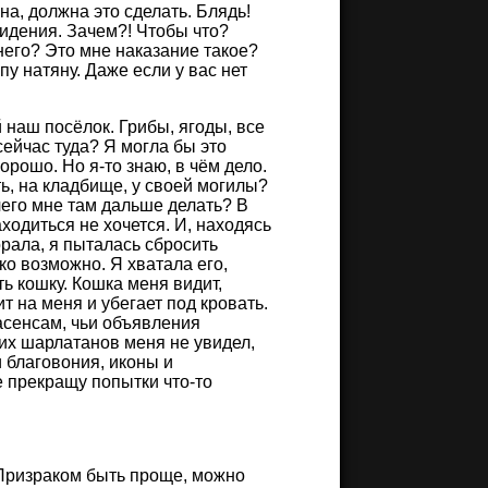
жна, должна это сделать. Блядь!
ивидения. Зачем?! Чтобы что?
него? Это мне наказание такое?
пу натяну. Даже если у вас нет
 наш посёлок. Грибы, ягоды, все
сейчас туда? Я могла бы это
орошо. Но я-то знаю, в чём дело.
ть, на кладбище, у своей могилы?
 чего мне там дальше делать? В
ходиться не хочется. И, находясь
орала, я пыталась сбросить
ько возможно. Я хватала его,
ь кошку. Кошка меня видит,
ит на меня и убегает под кровать.
асенсам, чьи объявления
чих шарлатанов меня не увидел,
и благовония, иконы и
е прекращу попытки что-то
. Призраком быть проще, можно