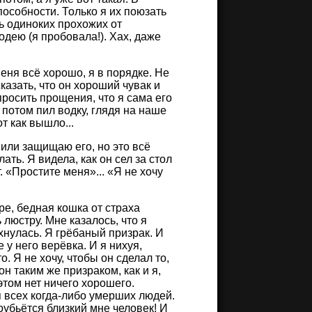
особности. Только я их поюзать
ть одиноких прохожих от
одею (я пробовала!). Хах, даже
меня всё хорошо, я в порядке. Не
казать, что он хороший чувак и
просить прощения, что я сама его
а потом пил водку, глядя на наше
т как вышло...
 или защищаю его, но это всё
ать. Я видела, как он сел за стол
. «Простите меня»... «Я не хочу
ре, бедная кошка от страха
 люстру. Мне казалось, что я
хнулась. Я грёбаный призрак. И
 у него верёвка. И я нихуя,
. Я не хочу, чтобы он сделал то,
он таким же призраком, как и я,
 этом нет ничего хорошего.
я всех когда-либо умерших людей.
моубьётся близкий мне человек! И