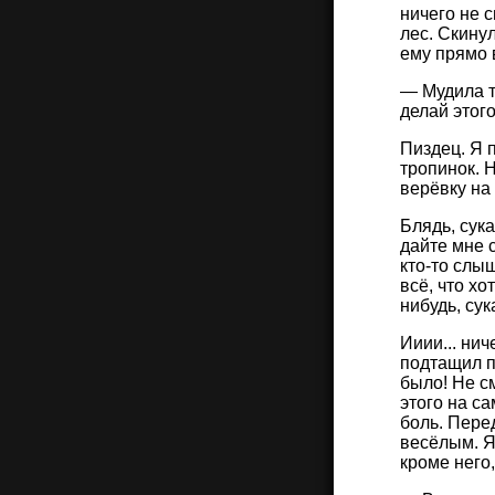
ничего не с
лес. Скинул
ему прямо 
— Мудила ты
делай этог
Пиздец. Я 
тропинок. Н
верёвку на 
Блядь, сука
дайте мне 
кто-то слыш
всё, что хо
нибудь, сук
Ииии... нич
подтащил по
было! Не см
этого на са
боль. Пере
весёлым. Я 
кроме него