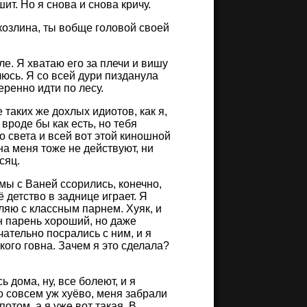
ит. Но я снова и снова кричу.
 козлина, ты вобще головой своей
ле. Я хватаю его за плечи и вишу
люсь. Я со всей дури пизданула
еренно идти по лесу.
 таких же дохлых идиотов, как я,
вроде бы как есть, но тебя
го света и всей вот этой киношной
на меня тоже не действуют, ни
сяц.
 мы с Ваней ссорились, конечно,
ё детство в заднице играет. Я
ляю с классным парнем. Хуяк, и
н парень хороший, но даже
тельно посрались с ним, и я
кого говна. Зачем я это сделала?
 дома, ну, все болеют, и я
ло совсем уж хуёво, меня забрали
потом, а я уже вот такая. В