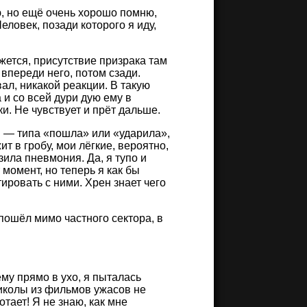
ую, но ещё очень хорошо помню,
ловек, позади которого я иду,
жется, присутствие призрака там
впереди него, потом сзади.
ал, никакой реакции. В такую
и со всей дури дую ему в
и. Не чувствует и прёт дальше.
и — типа «пошла» или «ударила»,
т в гробу, мои лёгкие, вероятно,
ила пневмония. Да, я тупо и
момент, но теперь я как бы
тировать с ними. Хрен знает чего
 пошёл мимо частного сектора, в
ему прямо в ухо, я пыталась
риколы из фильмов ужасов не
тает! Я не знаю, как мне