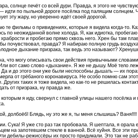
ара, солнце печёт со всей дури. Правда, я этого не чувств
 — идти по пыльной дороге посёлка под палящим солнцем. Че
ует эту жару, но уверенно идёт своей дорогой.
ю те фильмы о привидениях, которые я видела когда-то. Ка
сь по неожиданной волне холода. Я, как идиотка, пробегаю 
храбрости и пробегаю прямо сквозь него. Хрен бы там плав
бы почувствовал, правда? Я набираю полную грудь воздуха 
олодное дыхание призрака, так ведь это называют? Хренушк
на, что могу описывать свои действия привычными словам
Или вот само слово «дыхание». Я же не дышу. Моё тело лежи
. Да и до этого они уже были неспособны дышать — их пораз
мерла от грёбаного коронавируса. Не особо помню сам этот 
 Других таких я тоже видела, но как-то не решилась контак
ать от призрака, ну правда же.
а которым я иду, свернул с главной улицы нашего посёлка и
са.
й, долбоёб! Блядь, ну это же я, ты меня слышишь? Ваня!!!!
и. Сука! Я уже сто раз так пробовала. Я шептала, я орала 
ьцем на запотевшем стекле в ванной. Всё хуйня. Все эти п
Эти дебилы-режиссёры их просто придумали. Это так не рабо