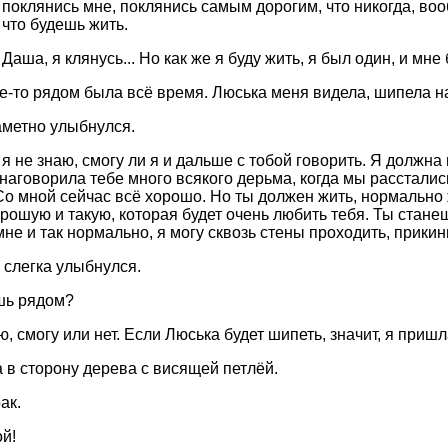
т поклянись мне, поклянись самым дорогим, что никогда, во
 что будешь жить.
аша, я клянусь... Но как же я буду жить, я был один, и мне 
-то рядом была всё время. Люська меня видела, шипела н
аметно улыбнулся.
я не знаю, смогу ли я и дальше с тобой говорить. Я должна
 наговорила тебе много всякого дерьма, когда мы рассталис
Со мной сейчас всё хорошо. Но ты должен жить, нормально
рошую и такую, которая будет очень любить тебя. Ты станеш
мне и так нормально, я могу сквозь стены проходить, прикин
 слегка улыбнулся.
шь рядом?
, смогу или нет. Если Люська будет шипеть, значит, я пришла
а в сторону дерева с висящей петлёй.
ак.
й!