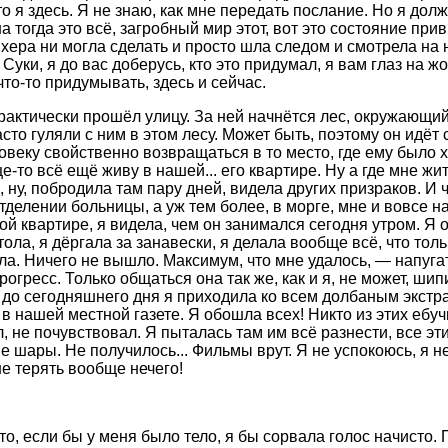
то я здесь. Я не знаю, как мне передать послание. Но я дол
а тогда это всё, загробный мир этот, вот это состояние пр
 хера ни могла сделать и просто шла следом и смотрела на 
Суки, я до вас доберусь, кто это придумал, я вам глаз на жо
что-то придумывать, здесь и сейчас.
рактически прошёл улицу. За ней начнётся лес, окружающий
сто гуляли с ним в этом лесу. Может быть, поэтому он идёт 
овеку свойственно возвращаться в то место, где ему было х
-то всё ещё живу в нашей... его квартире. Ну а где мне жи
, ну, побродила там пару дней, видела других призраков. И
тделении больницы, а уж тем более, в морге, мне и вовсе на
ой квартире, я видела, чем он занимался сегодня утром. Я 
тола, я дёргала за занавески, я делала вообще всё, что тол
ла. Ничего не вышло. Максимум, что мне удалось, — напугат
огресс. Только общаться она так же, как и я, не может, шип
, до сегодняшнего дня я приходила ко всем долбаным экстр
 в нашей местной газете. Я обошла всех! Никто из этих ебу
, не почувствовал. Я пыталась там им всё разнести, все эт
е шары. Не получилось... Фильмы врут. Я не успокоюсь, я н
не терять вообще нечего!
 что, если бы у меня было тело, я бы сорвала голос начисто