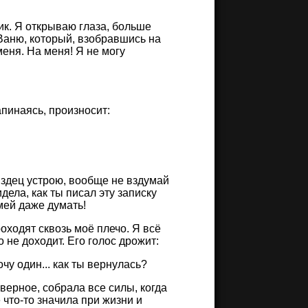
рик. Я открываю глаза, больше
у Ваню, который, взобравшись на
меня. На меня! Я не могу
апинаясь, произносит:
пиздец устрою, вообще не вздумай
дела, как ты писал эту записку
мей даже думать!
роходят сквозь моё плечо. Я всё
 не доходит. Его голос дрожит:
очу один... как ты вернулась?
аверное, собрала все силы, когда
 что-то значила при жизни и