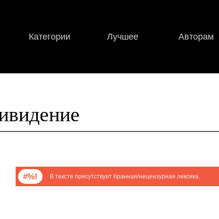
Категории
Лучшее
Авторам
ивидение
#%!
В тексте присутствует бранная/нецензурная лексика.