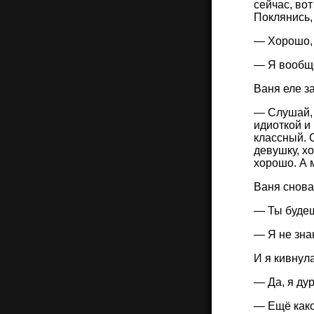
сейчас, во
Поклянись,
— Хорошо, Д
— Я вообще
Ваня еле з
— Слушай, 
идиоткой и
классный. 
девушку, хо
хорошо. А 
Ваня снова
— Ты буде
— Я не знаю
И я кивнул
— Да, я дур
— Ещё како