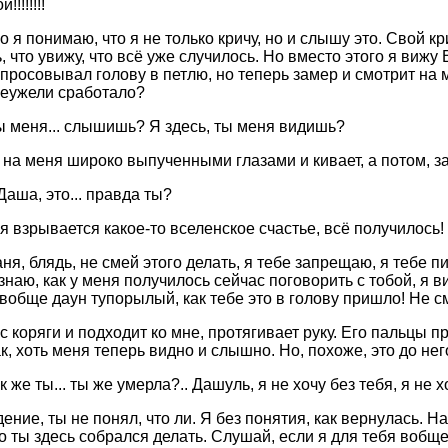
!!!!!!!
 я понимаю, что я не только кричу, но и слышу это. Свой к
, что увижу, что всё уже случилось. Но вместо этого я виж
 просовывал голову в петлю, но теперь замер и смотрит на 
неужели сработало?
 меня... слышишь? Я здесь, ты меня видишь?
 на меня широко выпученными глазами и кивает, а потом, з
аша, это... правда ты?
я взрывается какое-то вселенское счастье, всё получилось!
ня, блядь, не смей этого делать, я тебе запрещаю, я тебе 
знаю, как у меня получилось сейчас поговорить с тобой, я ви
 вобще даун тупорылый, как тебе это в голову пришло! Не с
с коряги и подходит ко мне, протягивает руку. Его пальцы п
, хоть меня теперь видно и слышно. Но, похоже, это до него
 же ты... ты же умерла?.. Дашуль, я не хочу без тебя, я не х
ние, ты не понял, что ли. Я без понятия, как вернулась. Н
о ты здесь собрался делать. Слушай, если я для тебя вобще