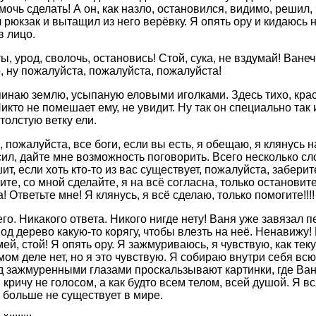
мочь сделать! А он, как назло, остановился, видимо, решил,
 рюкзак и вытащил из него верёвку. Я опять ору и кидаюсь н
в лицо.
, урод, сволочь, остановись! Стой, сука, не вздумай! Ванеч
о, ну пожалуйста, пожалуйста, пожалуйста!
пинаю землю, усыпаную еловыми иголками. Здесь тихо, крас
икто не помешает ему, не увидит. Ну так он специально так
толстую ветку ели.
, пожалуйста, все боги, если вы есть, я обещаю, я клянусь н
сил, дайте мне возможность поговорить. Всего несколько сл
ит, если хоть кто-то из вас существует, пожалуйста, забери
тите, со мной сделайте, я на всё согласна, только остановите
а! Ответьте мне! Я клянусь, я всё сделаю, только помогите!!!!
его. Никакого ответа. Никого нигде нету! Ваня уже завязал
д дерево какую-то корягу, чтобы влезть на неё. Ненавижу! М
ей, стой! Я опять ору. Я зажмуриваюсь, я чувствую, как тек
мом деле нет, но я это чувствую. Я собираю внутри себя всю
д зажмуренными глазами проскальзывают картинки, где Ва
кричу не голосом, а как будто всем телом, всей душой. Я в
, больше не существует в мире.