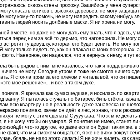
 отражаюсь, сквозь стены прохожу. Зашибись у меня суперсп
е могу спасать котиков с высоких деревьев, не могу защища
е могу кому-то помочь, не могу навредить какому-нибудь зл
ставить людей носить долбаные маски. Я ни хрена ни могу.
ней вместе, но даже не могу дать ему знать, что я здесь, у 
ться перед ним за всё то дерьмо, что наговорила. Не могу с
 встретит ту девушку, которая его будет ценить. Не могу по
Я могу только видеть то, как он плакал на моих похоронах, 
фото. Наверное, он надеялся, что я вернусь к нему, а тут во
ла быть рядом с ним, мне казалось, что так я поддерживаю
 ничего не могу. Сегодня утром я тоже не смогла ничего сдел
ать. Я стояла прям за его плечом и читала всё, что он пишет
. «это моё решение»... и всё в таком духе.
ё поняла. Я кричала как сумасшедшая, я носилась по кварти
д ванну. Я пыталась стучать по батарее, бить стёкла, качать
хлам всю квартиру, но в реальности даже занавеска не шело
екрасно понимаю, зачем он идёт в лес, я знаю, что в рюкзаке
ихуя не могу с этим сделать! Суууукааа. Что ж мне делать-то
, я не хочу, чтобы он умирал. Я понятия не имею, станет ли 
роизойдёт что-то другое, но даже если он будет таким же, в
не факт, что мы сможем общаться, я же не вижу вокруг себ
чае, блядь, не надо этого делать! Я не хочу видеть, как са