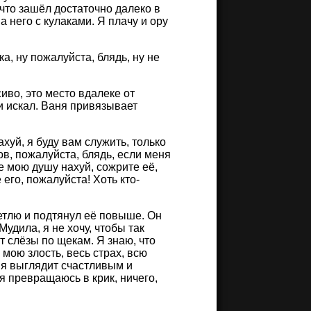
 что зашёл достаточно далеко в
а него с кулаками. Я плачу и ору
ка, ну пожалуйста, блядь, ну не
иво, это место вдалеке от
 и искал. Ваня привязывает
ахуй, я буду вам служить, только
ов, пожалуйста, блядь, если меня
те мою душу нахуй, сожрите её,
 его, пожалуйста! Хоть кто-
 петлю и подтянул её повыше. Он
удила, я не хочу, чтобы так
ут слёзы по щекам. Я знаю, что
 мою злость, весь страх, всю
ня выглядит счастливым и
ся превращаюсь в крик, ничего,