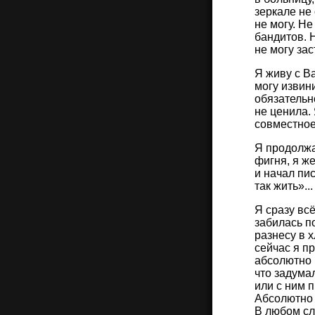
зеркале не
не могу. Н
бандитов. Н
не могу за
Я живу с Ва
могу извини
обязательно
не ценила. 
совместное 
Я продолжа
фигня, я же
и начал пис
так жить»..
Я сразу вс
забилась по
разнесу в 
сейчас я пр
абсолютно н
что задумал
или с ним п
Абсолютно 
В любом слу