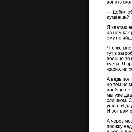
вопить скол
— Дебил ебу
думаешь?
Я хватаю ег
на нём как 
ему по яйца
Что же мне 
тут в загро
вообще-то н
хуеты. Я пр
жарко, ни 
А ведь пол
но тем не м
вообще не 
мы уже два
слишком. С
ушла. Я да
И вот вам р
А через мес
посижу неде
в больницу,