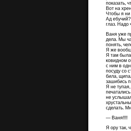
показать, ч
Вот на хрен
Чтобы я ни
Ад ебучий? 
глаз. Надо 
Ваня уже п
дела. Мы ча
понять, чел
Я же вообще
Я там была
ковидном о
с ним в одн
посуду со с
била, щипа
зашибись пр
Я не тупая
печатались
не услышал
хрустальны
сделать. М
— Ваня!!!!
Я ору так,