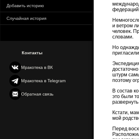
международ
Добавить историю
федераций 
Случайная история
Немногосло
и ветром л
человек. П
словами.
Но однажды
Контакты
пригласили
Экспедиция
Мракотека в ВК
достаточно
штурм самы
поэтому ог
Мракотека в Telegram
В состав к
Обратная связь
это были т
развернуть
Кстати, ма
мой родств
Перед восх
Расположил