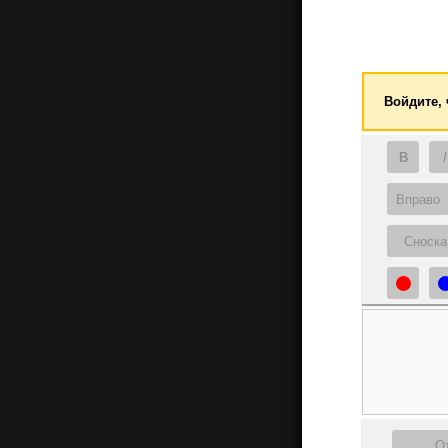
Войдите,
B
I
Вправо
Сноска