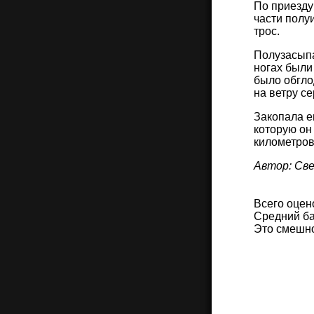
По приезду
части полу
трос.
Полузасыпа
ногах были
было обгло
на ветру с
Закопала е
которую он 
километров
Автор: Св
Всего оцен
Средний ба
Это смешн