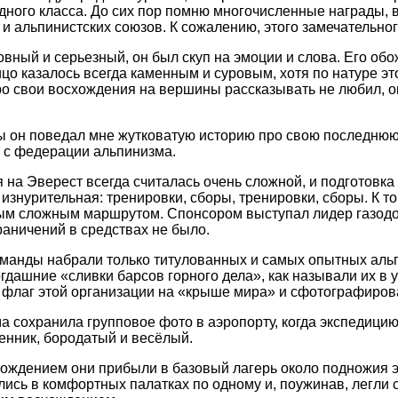
ного класса. До сих пор помню многочисленные награды, 
и альпинистских союзов. К сожалению, этого замечательного
вный и серьезный, он был скуп на эмоции и слова. Его о
ицо казалось всегда каменным и суровым, хотя по натуре э
ро свои восхождения на вершины рассказывать не любил, 
 он поведал мне жутковатую историю про свою последнюю 
 с федерации альпинизма.
 на Эверест всегда считалась очень сложной, и подготовка
 изнурительная: тренировки, сборы, тренировки, сборы. К т
м сложным маршрутом. Спонсором выступал лидер газодо
раничений в средствах не было.
оманды набрали только титулованных и самых опытных альп
огдашние «сливки барсов горного дела», как называли их в 
 флаг этой организации на «крыше мира» и сфотографирова
ма сохранила групповое фото в аэропорту, когда экспедици
енник, бородатый и весёлый.
ождением они прибыли в базовый лагерь около подножия э
ись в комфортных палатках по одному и, поужинав, легли с