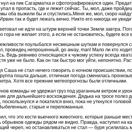
нул на пик Сагарматха и сфотографировался один. Предат
упал в пропасть, где и лежит сейчас. Ты, мол, даже пройде
 мы оба выжили бы и спустились.Меня же, мол, скоро найдут
Ирвин так и будет лежать вечно. Никто его никогда не увиди
ветовал не идти на штурм верхней точки Земли завтра. Пого
о гора не желает этого, а если не остановитесь, будете все
вежливости поулыбался несмешным шуткам и повернулся сп
л, провидец непрошенный, go away, man! Мало ли кто ходит
сь. Ведь ревниво относящихся к чужому успеху всегда хвата
тя уже не было. Как он так быстро мог уйти, непонятно. Ра
я Саша не стал ничего говорить о ночном происшествии, п
 группа пошла дальше, отличная погода сменилась прониз
етра. Хотя все прежние метеопрогнозы были отличными.
енов команды не удержал груз под ураганным ветром и урон
ие для дальнейшего восхождения. Дядька на тросе полез до
поскользнулся и покатился вниз, пока не уткнулся головой 
 Выбеленные, старые и переломанные.
ил, что это кости вьючного животного, которые раньше ме
ь обрывков одежды рядом не видно. Правда, наступил на ка
ий череп, но останавливаться не стал — буря усилилась м