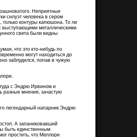
страшноватого. Неприятные
ки силуэт человека в сером
 только контуры капюшона. То ли
к с выступающими металлическими
лунного света были видны
умая, что это кто-нибудь по
новременно могут находиться до
вно заблудился, попав в чужую
ллори.
 туда с Эндрю Ирвином и
ть разные мнения, зачастую
ж его легендарный напарник Эндрю
остоп. А запаниковавший
обы быть единственным
мог простить, что Меллори