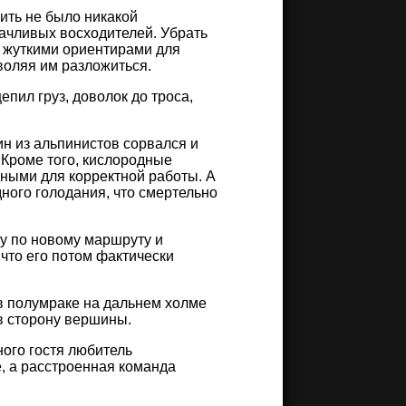
лить не было никакой
ачливых восходителей. Убрать
а жуткими ориентирами для
воляя им разложиться.
пил груз, доволок до троса,
н из альпинистов сорвался и
. Кроме того, кислородные
ными для корректной работы. А
дного голодания, что смертельно
у по новому маршруту и
что его потом фактически
 в полумраке на дальнем холме
в сторону вершины.
ного гостя любитель
е, а расстроенная команда