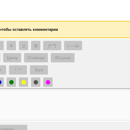
 чтобы оставлять комментарии
S
U
H
[❝ ❞]
— q
Центр
/Спойлер/
#Ссылка
* * *
|Кат|
1