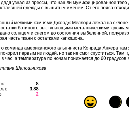
 дядя узнал из прессы, что нашли мумифицированное тело
истлевшей одежды с вышитым именем. От его пояса отход
нный мелкими камнями Джордж Меллори лежал на склоне л
 остатки ботинок с выступающими металлическими крючка
дано солнцем и снегом до состояния выбеленной, полуразр
ерая часть ткани с остатками капюшона.
го команда американского альпиниста Конрада Анкера там 
покорил первым из людей, но так не смог спуститься. Там, г
 в час, а температура по ночам понижается до 60 градусо
етлана Шапошникова
ок:
8
лл:
3.88
о:
2