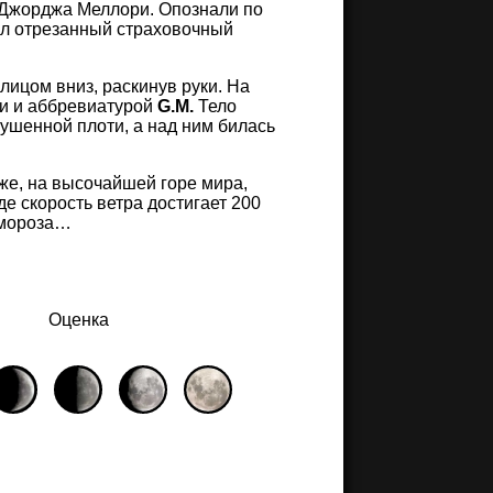
 Джорджа Меллори. Опознали по
ил отрезанный страховочный
ицом вниз, раскинув руки. На
ми и аббревиатурой
G.M.
Тело
ушенной плоти, а над ним билась
же, на высочайшей горе мира,
де скорость ветра достигает 200
в мороза…
Оценка