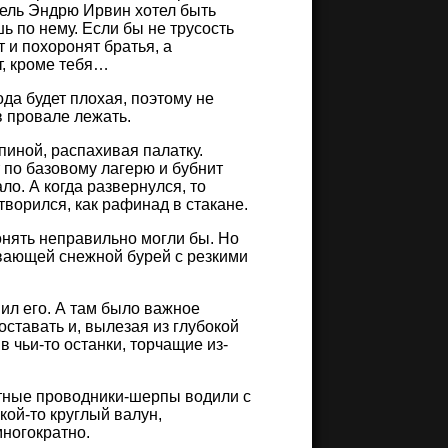
ель Эндрю Ирвин хотел быть
шь по нему. Если бы не трусость
 и похоронят братья, а
т, кроме тебя…
да будет плохая, поэтому не
 в провале лежать.
иной, распахивая палатку.
 по базовому лагерю и бубнит
ло. А когда развернулся, то
створился, как рафинад в стакане.
онять неправильно могли бы. Но
ывающей снежной бурей с резкими
ил его. А там было важное
ставать и, вылезая из глубокой
в чьи-то останки, торчащие из-
стные проводники-шерпы водили с
кой-то круглый валун,
ногократно.