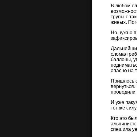
В любом слу
возможност
трупы с та
живых. Пог
Но нужно п
зафиксиров
Дальнейший
сломал реб
баллоны, у
подниматьс
опасно на 
Пришлось о
вернуться.
проводили 
И уже паку
тот же сил
Кто это бы
альпинистс
спешила уе