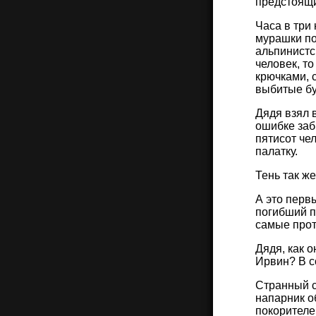
предстоящ
Часа в три
мурашки по
альпинистс
человек, т
крючками, 
выбитые б
Дядя взял в
ошибке заб
пятисот че
палатку.
Тень так ж
А это перв
погибший п
самые про
Дядя, как 
Ирвин? В с
Странный с
напарник о
покорителе