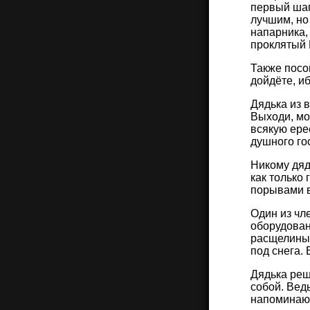
первый шаг
лучшим, но 
напарника,
проклятый 
Также посо
дойдёте, иб
Дядька из 
Выходи, мо
всякую ере
душного гос
Никому дяд
как только
порывами в
Один из чл
оборудован
расщелины, 
под снега.
Дядька реш
собой. Вед
напоминающ