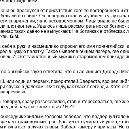
им восхождением.
 ночи он проснулся от присутствия кого-то постороннего и 
бежали по спине. Он повернул голову и увидел в углу палат
ком снаряжении, явно несовременном. Лица видно не было,
о ли плотная тень. Удалось лишь рассмотреть носки ботино
сейчас таких давно не выпускают. На ботинках в отблесках 
уквы
G.M.
 себя в руки и насмешливо спросил его имя по-английски, д
рёл в чужую палатку. Такое бывает в общем лагере, где од
ловек. И этот таинственный мужик в старомодном прикиде я
е по-английски глухо ответила, что он альпинист Джордж Ме
ый, или один из первых, покорителей Эвереста, взошедший
ри спуске в далёком 1924 году, как гласят легенды. Хотя ес
тиворечивые.
он говорил, сразу развеселился, став интересоваться, где 
оседней палатке коньяк пьёт? Не?
обеседник хриплым голосом поведал, что подвернул голен
брезал страховочный трос, бросил его умирать и ушёл, чт
м и купаться в лучах славы. Забрал камеру и припасы. Не с