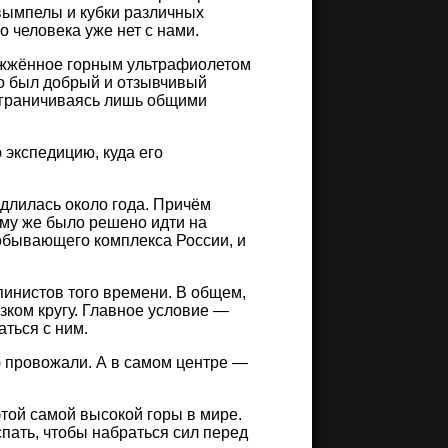
вымпелы и кубки различных
 человека уже нет с нами.
божжённое горным ультрафиолетом
то был добрый и отзывчивый
ограничиваясь лишь общими
экспедицию, куда его
 длилась около года. Причём
ому же было решено идти на
бывающего комплекса России, и
инистов того времени. В общем,
узком кругу. Главное условие —
ться с ним.
ю провожали. А в самом центре —
той самой высокой горы в мире.
пать, чтобы набраться сил перед