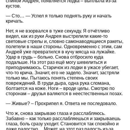
спиной Андрея, появляется лодка – выплыла из-за
кустов.
— Сто… — Успел я только поднять руку и начать
кричать.
Нет, я не взорвался в туже секунду. Я отчётливо
видел, как из руки Андрея выстрелили какие-то
световые стрелы и, словно самонаводящиеся ракеты,
полетели в наши стороны. Одновременно с этим, сам
Андрей уже превратился в кучу мясца на лужайке.
Удар в грудь – больно. Снова отбросило куда
подальше. На этот раз ещё могу шевелиться и
приподнимаюсь. Старичок из лодки в ужасе убегает,
что-то крича. Значит, его не задело. Значит, застряли
только мы. Пытаюсь понять степень своих
повреждений. В груди дыра, одна рука сломана,
болтается на коже. Ноги – вроде целы. Смотрю по
сторонам – друзья валяются в неестественных позах.
— Живые? – Прохрипел я. Ответа не последовало.
Что ж, снова закрываю глаза и расслабляюсь.
Забавно – как только расслабляешься и закрываешь
глаза, боль сразу уходит. Становится так спокойно и
даже радостно… Может, на этот раз радость из-за