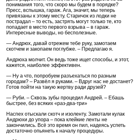
понимания того, что скоро мы будем в порядке?
Пресс, вспышка, гараж. Ага, значит, мы теперь
привязаны к этому месту. Старичок из лодки не
пострадал – то есть, застрять могут только те, кто
попадает в место первого взрыва – в гараж.
Интересные выводы, но бесполезные.
— Андрюх, давай отрежем тебе руку, замотаем
скотчем и закопаем поглубже. – Предлагаю я.
Андрюха молчит. Он ведь тоже ищет способы, и этот,
кажется, наиболее эффективен.
— Ну а что, попробуем разъехаться по разным
городам? – Развёл я руками. – Вдруг нас не достанет?
Готов пойти на такую жертву ради друзей?
— Руби. – Сквозь зубы процедил Андрей. – Ебашь
быстрее, без всяких «раз-два-три»
Наспех отыскали скотч и изоленту. Замотали кулак
Андрюхи до упора – пока клейкие ленты не
закончились. Всё это время он пил, надеясь успеть
достаточно опьянеть к началу процедуры.