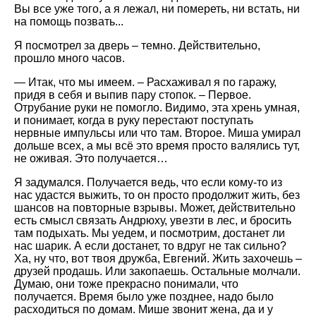
Вы все уже того, а я лежал, ни помереть, ни встать, ни
на помощь позвать...
Я посмотрел за дверь – темно. Действительно,
прошло много часов.
— Итак, что мы имеем. – Расхаживал я по гаражу,
придя в себя и выпив пару стопок. – Первое.
Отрубание руки не помогло. Видимо, эта хрень умная,
и понимает, когда в руку перестают поступать
нервные импульсы или что там. Второе. Миша умирал
дольше всех, а мы всё это время просто валялись тут,
не оживая. Это получается…
Я задумался. Получается ведь, что если кому-то из
нас удастся выжить, то он просто продолжит жить, без
шансов на повторные взрывы. Может, действительно
есть смысл связать Андрюху, увезти в лес, и бросить
там подыхать. Мы уедем, и посмотрим, достанет ли
нас шарик. А если достанет, то вдруг не так сильно?
Ха, ну что, вот твоя дружба, Евгений. Жить захочешь –
друзей продашь. Или закопаешь. Остальные молчали.
Думаю, они тоже прекрасно понимали, что
получается. Время было уже позднее, надо было
расходиться по домам. Мише звонит жена, да и у