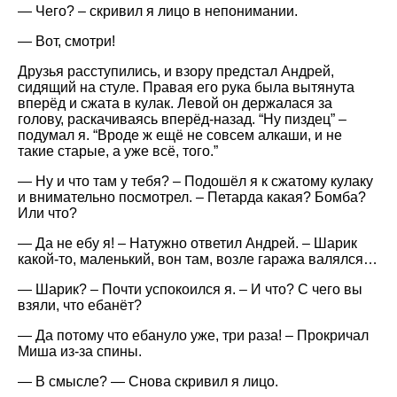
— Чего? – скривил я лицо в непонимании.
— Вот, смотри!
Друзья расступились, и взору предстал Андрей,
сидящий на стуле. Правая его рука была вытянута
вперёд и сжата в кулак. Левой он держалася за
голову, раскачиваясь вперёд-назад. “Ну пиздец” –
подумал я. “Вроде ж ещё не совсем алкаши, и не
такие старые, а уже всё, того.”
— Ну и что там у тебя? – Подошёл я к сжатому кулаку
и внимательно посмотрел. – Петарда какая? Бомба?
Или что?
— Да не ебу я! – Натужно ответил Андрей. – Шарик
какой-то, маленький, вон там, возле гаража валялся…
— Шарик? – Почти успокоился я. – И что? С чего вы
взяли, что ебанёт?
— Да потому что ебануло уже, три раза! – Прокричал
Миша из-за спины.
— В смысле? — Снова скривил я лицо.