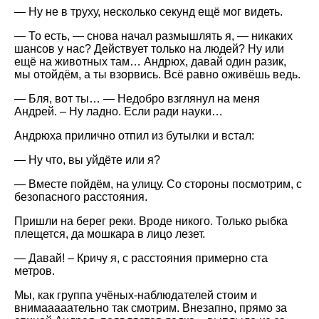
— Ну не в труху, несколько секунд ещё мог видеть.
— То есть, — снова начал размышлять я, — никаких
шансов у нас? Действует только на людей? Ну или
ещё на животных там… Андрюх, давай один разик,
мы отойдём, а ты взорвись. Всё равно оживёшь ведь.
— Бля, вот ты… — Недобро взглянул на меня
Андрей. – Ну ладно. Если ради науки…
Андрюха прилично отпил из бутылки и встал:
— Ну что, вы уйдёте или я?
— Вместе пойдём, на улицу. Со стороны посмотрим, с
безопасного расстояния.
Пришли на берег реки. Вроде никого. Только рыбка
плещется, да мошкара в лицо лезет.
— Давай! – Кричу я, с расстояния примерно ста
метров.
Мы, как группа учёных-наблюдателей стоим и
внимааааательно так смотрим. Внезапно, прямо за