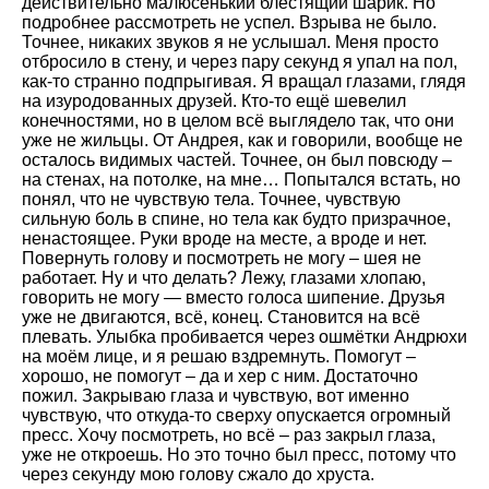
действительно малюсенький блестящий шарик. Но
подробнее рассмотреть не успел. Взрыва не было.
Точнее, никаких звуков я не услышал. Меня просто
отбросило в стену, и через пару секунд я упал на пол,
как-то странно подпрыгивая. Я вращал глазами, глядя
на изуродованных друзей. Кто-то ещё шевелил
конечностями, но в целом всё выглядело так, что они
уже не жильцы. От Андрея, как и говорили, вообще не
осталось видимых частей. Точнее, он был повсюду –
на стенах, на потолке, на мне… Попытался встать, но
понял, что не чувствую тела. Точнее, чувствую
сильную боль в спине, но тела как будто призрачное,
ненастоящее. Руки вроде на месте, а вроде и нет.
Повернуть голову и посмотреть не могу – шея не
работает. Ну и что делать? Лежу, глазами хлопаю,
говорить не могу — вместо голоса шипение. Друзья
уже не двигаются, всё, конец. Становится на всё
плевать. Улыбка пробивается через ошмётки Андрюхи
на моём лице, и я решаю вздремнуть. Помогут –
хорошо, не помогут – да и хер с ним. Достаточно
пожил. Закрываю глаза и чувствую, вот именно
чувствую, что откуда-то сверху опускается огромный
пресс. Хочу посмотреть, но всё – раз закрыл глаза,
уже не откроешь. Но это точно был пресс, потому что
через секунду мою голову сжало до хруста.