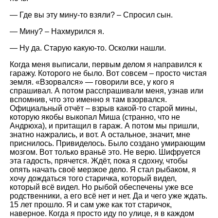
— Где вы эту мину-то взяли? – Спросил сын.
— Мину? – Нахмурился я.
— Ну да. Старую какую-то. Осколки нашли.
Когда меня выписали, первым делом я направился к
гаражу. Которого не было. Вот совсем – просто чистая
земля. «Взорвался» — говорили все, у кого я
спрашивал. А потом расспрашивали меня, узнав или
вспомнив, что это именно я там взорвался.
Официальный отчёт – взрыв какой-то старой мины,
которую якобы выкопал Миша (странно, что не
Андрюха), и притащил в гараж. А потом мы пришли,
знатно нажрались, и вот. А остальное, значит, мне
приснилось. Привиделось. Было создано умирающим
мозгом. Вот только враньё это. Не верю. Шифруется
эта гадость, прячется. Ждёт, пока я сдохну, чтобы
опять начать своё мерзкое дело. Я стал рыбаком, я
хочу дождаться того старичка, который видел,
который всё видел. Но рыбой обеспечены уже все
родственники, а его всё нет и нет. Да и чего уже ждать.
15 лет прошло. Я и сам уже как тот старичок,
наверное. Когда я просто иду по улице, я в каждом