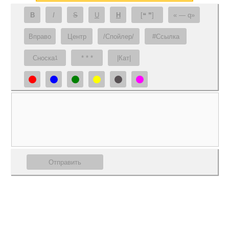
B
I
S
U
H
[❝ ❞]
— q
Вправо
Центр
/Спойлер/
#Ссылка
Сноска
* * *
|Кат|
1