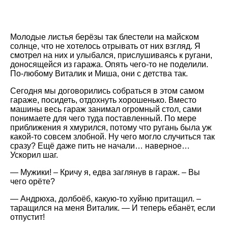
Молодые листья берёзы так блестели на майском
солнце, что не хотелось отрывать от них взгляд. Я
смотрел на них и улыбался, прислушиваясь к ругани,
доносящейся из гаража. Опять чего-то не поделили.
По-любому Виталик и Миша, они с детства так.
Сегодня мы договорились собраться в этом самом
гараже, посидеть, отдохнуть хорошенько. Вместо
машины весь гараж занимал огромный стол, сами
понимаете для чего туда поставленный. По мере
приближения я хмурился, потому что ругань была уж
какой-то совсем злобной. Ну чего могло случиться так
сразу? Ещё даже пить не начали… наверное…
Ускорил шаг.
— Мужики! – Кричу я, едва заглянув в гараж. – Вы
чего орёте?
— Андрюха, долбоёб, какую-то хуйню притащил. –
таращился на меня Виталик. — И теперь ебанёт, если
отпустит!