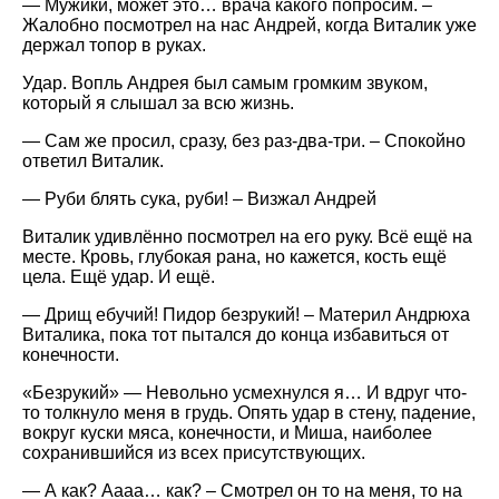
— Мужики, может это… врача какого попросим. –
Жалобно посмотрел на нас Андрей, когда Виталик уже
держал топор в руках.
Удар. Вопль Андрея был самым громким звуком,
который я слышал за всю жизнь.
— Сам же просил, сразу, без раз-два-три. – Спокойно
ответил Виталик.
— Руби блять сука, руби! – Визжал Андрей
Виталик удивлённо посмотрел на его руку. Всё ещё на
месте. Кровь, глубокая рана, но кажется, кость ещё
цела. Ещё удар. И ещё.
— Дрищ ебучий! Пидор безрукий! – Материл Андрюха
Виталика, пока тот пытался до конца избавиться от
конечности.
«Безрукий» — Невольно усмехнулся я… И вдруг что-
то толкнуло меня в грудь. Опять удар в стену, падение,
вокруг куски мяса, конечности, и Миша, наиболее
сохранившийся из всех присутствующих.
— А как? Аааа… как? – Смотрел он то на меня, то на