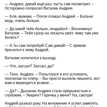
— Андрюх, давай ещё раз, пусть сам посмотрит. –
Осторожно попросил Виталик Андрея.
— Бля, мужики. – Почти плакал Андрей. – Больно
ведь, очень больно.
— Да какой тебе больно, пиздабол! – Воскликнул
Виталик. – Тебя сразу на лоскуты рвёт, чему там уже
болеть?
— А ты сам попробуй! Сам давай! – С криком
бросился к нему Андрей.
Виталик попятился к выходу.
— Что, зассал? Зассал, да?
— Тихо, Андрюх. – Попытался я его успокоить,
похлопав по плечу. – Вы просто выпили лишнего, вот
вам и мерещится всякое…
— Да? – Дыхание Андрея стало прерывистым и
глубоким. – Уверен? Горячка у меня? На, смотри!
Андрей разжал руку. На мгновение я успел заметить