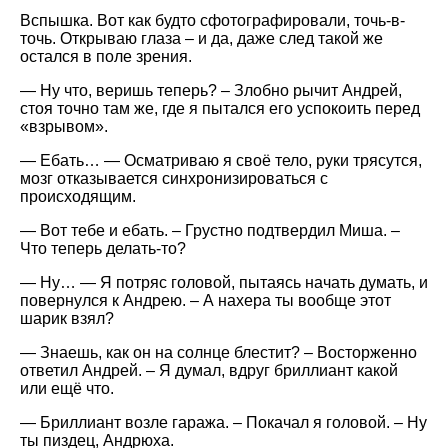
Вспышка. Вот как будто сфотографировали, точь-в-
точь. Открываю глаза – и да, даже след такой же
остался в поле зрения.
— Ну что, веришь теперь? – Злобно рычит Андрей,
стоя точно там же, где я пытался его успокоить перед
«взрывом».
— Ебать… — Осматриваю я своё тело, руки трясутся,
мозг отказывается синхронизироваться с
происходящим.
— Вот тебе и ебать. – Грустно подтвердил Миша. –
Что теперь делать-то?
— Ну… — Я потряс головой, пытаясь начать думать, и
повернулся к Андрею. – А нахера ты вообще этот
шарик взял?
— Знаешь, как он на солнце блестит? – Восторженно
ответил Андрей. – Я думал, вдруг бриллиант какой
или ещё что.
— Бриллиант возле гаража. – Покачал я головой. – Ну
ты пиздец, Андрюха.