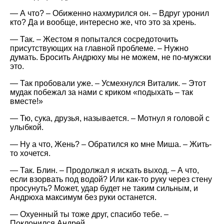
— А что? – Обиженно нахмурился он. – Вдруг уронил
кто? Да и вообще, интересно же, что это за хрень.
— Так. – Жестом я попытался сосредоточить
присутствующих на главной проблеме. – Нужно
думать. Бросить Андрюху мы не можем, не по-мужски
это.
— Так пробовали уже. – Усмехнулся Виталик. – Этот
мудак побежал за нами с криком «подыхать – так
вместе!»
— Тю, сука, друзья, называется. – Мотнул я головой с
улыбкой.
— Ну а что, Жень? – Обратился ко мне Миша. – Жить-
то хочется.
— Так. Блин. – Продолжал я искать выход. – А что,
если взорвать под водой? Или как-то руку через стену
просунуть? Может, удар будет не таким сильным, и
Андрюха максимум без руки останется.
— Охуенный ты тоже друг, спасибо тебе. –
Поклонился Андрей.