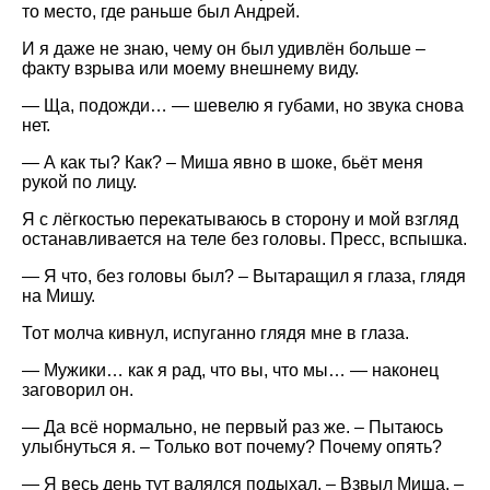
то место, где раньше был Андрей.
И я даже не знаю, чему он был удивлён больше –
факту взрыва или моему внешнему виду.
— Ща, подожди… — шевелю я губами, но звука снова
нет.
— А как ты? Как? – Миша явно в шоке, бьёт меня
рукой по лицу.
Я с лёгкостью перекатываюсь в сторону и мой взгляд
останавливается на теле без головы. Пресс, вспышка.
— Я что, без головы был? – Вытаращил я глаза, глядя
на Мишу.
Тот молча кивнул, испуганно глядя мне в глаза.
— Мужики… как я рад, что вы, что мы… — наконец
заговорил он.
— Да всё нормально, не первый раз же. – Пытаюсь
улыбнуться я. – Только вот почему? Почему опять?
— Я весь день тут валялся подыхал. – Взвыл Миша. –