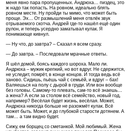
меня явно пара пропущенных. Андрюха… пиздец, это
ж надо так попасть. На ровном, идеально блять
ровном месте. Ну пройди ты мимо, что может быть
проще. Эх… От размышлений меня отвлёк звук
отрываемого скотча. Андрей где-то нашёл ещё один
рулон, и теперь усердно заматывал кулак. Я
понимающе кивнул.
— Ну что, до завтра? – Сказал я всем сразу.
— До завтра. – Последовали мрачные ответы.
Я шёл домой, боясь каждого шороха. Мало ли.
Андрюха – мужик крепкий, но вот вдруг. Не сдержится,
не уследит, помрёт, в конце концов. И тогда ведь всё
заново. Сидишь, пьёшь чай с семьёй, и вдруг – бах!
Валяешься на полу с дырой в груди. Или вон вообще
без головы. Самому-то плевать, сам-то всё знаешь…
а жена? А если за столом всё семейство, новый год,
например? Весёлая будет жизнь, весёлая. Может,
Андрюха никогда больше не разожмёт кулак. Всё
может быть. Может, и до глубокой старости дотянем. А
там… а там видно будет.
Сижу, ем борщец со сметанкой. Мой любимый. Жена