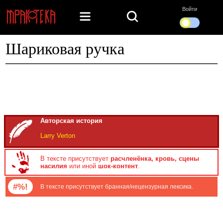
Войти
Шариковая ручка
Авторская история
Larry Verton
В тексте присутствует
расчленёнка, кровь, сцены
насилия
или иной
шок-контент
.
#%!
В тексте присутствует бранная/нецензурная лексика.