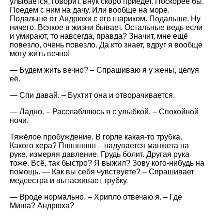
улыбается, говорит, внук скоро приедет. Поскорее бы.
Поедем с ним на дачу. Или вообще на море.
Подальше от Андрюхи с его шариком. Подальше. Ну
ничего. Всякое в жизни бывает. Остальные ведь если
и умирают, то навсегда, правда? Значит, мне ещё
повезло, очень повезло. Да кто знает, вдруг я вообще
могу жить вечно!
— Будем жить вечно? – Спрашиваю я у жены, целуя
её.
— Спи давай. – Бухтит она и отворачивается.
— Ладно. – Расслабляюсь я с улыбкой. – Спокойной
ночи.
Тяжёлое пробуждение. В горле какая-то трубка.
Какого хера? Пшшшшш – надувается манжета на
руке, измеряя давление. Грудь болит. Другая рука
тоже. Всё, так быстро? Я выжил? Зову кого-нибудь на
помощь. — Как вы себя чувствуете? – Спрашивает
медсестра и вытаскивает трубку.
— Вроде нормально. – Хрипло отвечаю я. – Где
Миша? Андрюха?