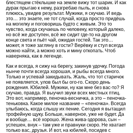
блестящем стёклышке на земле вижу тот шарик. И как
дурак прыгаю к нему, разгребаю пыль, и снова
плююсь, увидев результат. Мужики, я скучаю. И ведь
это… это знаете, не тот случай, когда просто придёшь
на могилку и поговоришь будто с живым. Это то
чувство, когда скучаешь по человеку, который далеко,
но всё же доступен, всё же сидит где-то на другом
конце света и пьёт чай, ожидая гостей. Так это…
может, я тоже загляну в гости? Верёвку и стул всегда
можно найти, а можно хоть и мину откопать. Чтоб
наверняка, как в легенде.
Как и всегда, я сижу на берегу, закинув удочку. Погода
нынче почти всегда хорошая, и рыбы всегда много.
Только и успевай закидывать. Жаль, что тот старичок
не появляется, улов был бы ого-го. Скоро день
рождения. Юбилей. Мужики, ну как мне без вас-то? Я
скучаю, правда. Я выучил звуки всех местных птиц.
Это вот, например, пеночка-весничка, а это – пеночка-
теньковка. Какое милое название – «пеночка». Всегда
улыбаюсь, когда слышу их пение. Сегодня я вытащил
трофейную щуку. Больше, наверное, уже не будет. Да
и вообще… всё хорошо. Жена жива-здорова, сын –
успешен, внук – там уже и правнуки скоро. Не хватает
только вас, друзья. И вот, на юбилей, посидев с