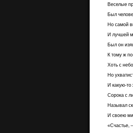
Веселые пр
Был челове
Но самой 
И лучшей м
Был он изя
К тому ж по
Хоть с неб
Но ухватис
И какую-то
Сорока с л
Называл ск
И своею м
«Счастье, 