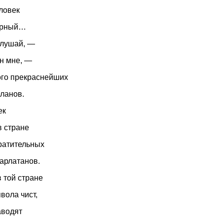
ловек
ерный…
слушай, —
н мне, —
ого прекраснейших
ланов.
ек
 стране
ратительных
арлатанов.
в той стране
вола чист,
аводят