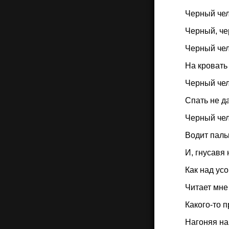
Черный чел
Черный, че
Черный че
На кровать 
Черный че
Спать не д
Черный че
Водит паль
И, гнусавя 
Как над ус
Читает мне
Какого-то п
Нагоняя на 