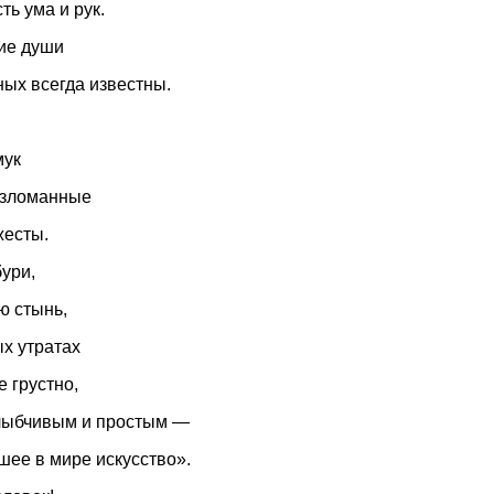
ть ума и рук.
ие души
ных всегда известны.
мук
изломанные
жесты.
бури,
ю стынь,
х утратах
е грустно,
лыбчивым и простым —
ее в мире искусство».