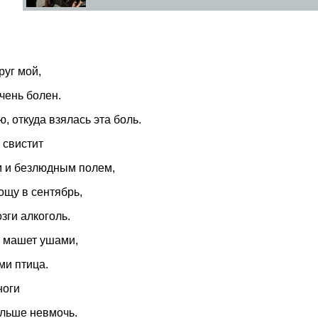
руг мой,
чень болен.
, откуда взялась эта боль.
 свистит
 и безлюдным полем,
рощу в сентябрь,
зги алкоголь.
 машет ушами,
ми птица.
ноги
льше невмочь.