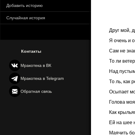
Добавить историю
Случайная история
Друг мой, д
Я очень и о
Сам не знаю
Контакты
То ли ветер
Мракотека в ВК
Над пустым
Мракотека в Telegram
То ль, как 
Обратная связь
Осыпает мо
Голова моя
Как крылья
Ей на шее 
Маячить бо