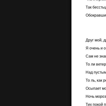
Так бессты
Обокравший
Друг мой, д
Я очень и о
Сам не знаю
То ли ветер
Над пустым
То ль, как 
Осыпает мо
Ночь мороз
Тих покой 