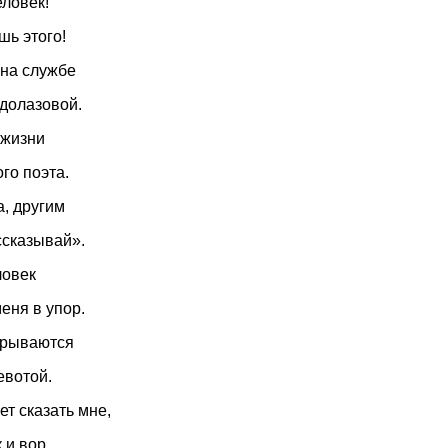
ловек!
шь этого!
 на службе
долазовой.
 жизни
го поэта.
, другим
ссказывай».
ловек
еня в упор.
крываются
евотой.
ет сказать мне,
 и вор,