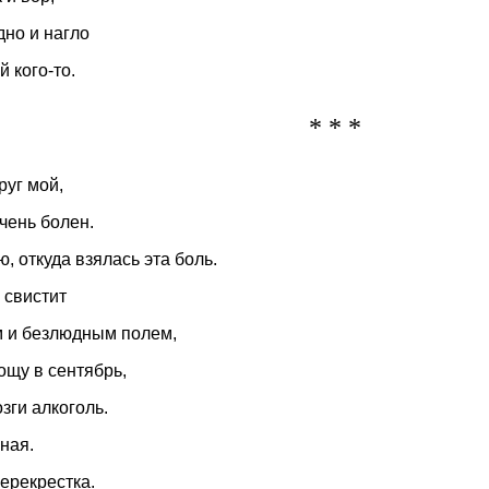
дно и нагло
 кого-то.
* * *
руг мой,
чень болен.
, откуда взялась эта боль.
 свистит
 и безлюдным полем,
рощу в сентябрь,
зги алкоголь.
ная.
перекрестка.