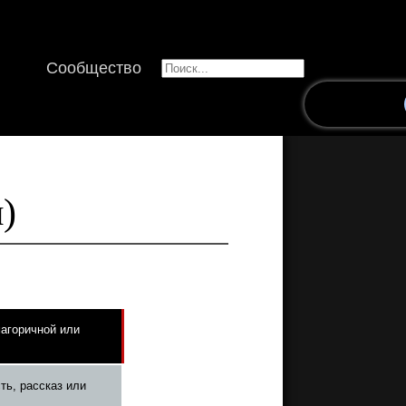
Сообщество
)
магоричной или
ть, рассказ или