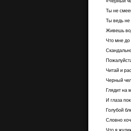
«Черный че
Ты не смее
Ты ведь не
Живешь во
Что мне до
Скандально
Пожалуйста
Читай и ра
Черный че
Глядит на м
И глаза по
Голубой бл
Словно хоч
Что я жулик