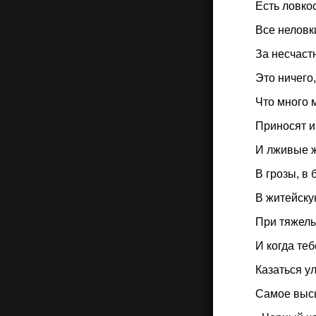
Есть ловкос
Все неловк
За несчаст
Это ничего,
Что много 
Приносят 
И лживые 
В грозы, в 
В житейску
При тяжелы
И когда теб
Казаться у
Самое высш