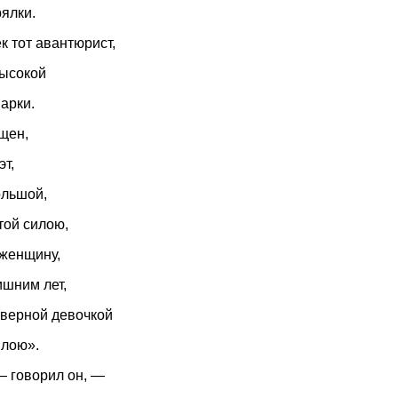
ялки.
к тот авантюрист,
высокой
арки.
щен,
эт,
ольшой,
той силою,
 женщину,
ишним лет,
верной девочкой
илою».
— говорил он, —