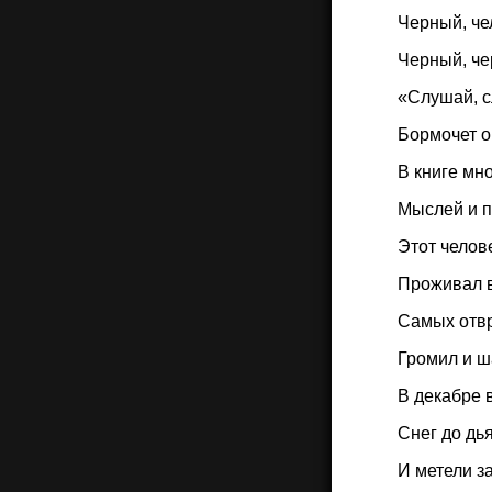
Черный, че
Черный, ч
«Слушай, 
Бормочет о
В книге мн
Мыслей и п
Этот челов
Проживал в
Самых отв
Громил и ш
В декабре 
Снег до дья
И метели з