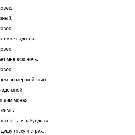
овек,
рный,
ловек
ко мне садится,
ловек
ает мне всю ночь.
ловек
цем по мерзкой книге
надо мной,
опшим монах,
 жизнь
рохвоста и забулдыги,
душу тоску и страх.