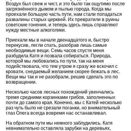
Воздух был свеж и чист, и это было так ощутимо после
загрязнённого дымом и пылью города. Когда мы
проехали большую часть пути, нам стали попадаться
развалины старых церквей. Их превратили в руины
советские гонения, и теперь здесь лишь справляют
нужду местные алкоголики.
Приехали мы в начале двенадцатого и, быстро
перекусив, легли спать, разобрав лишь самые
необходимые вещи. Семь часов спустя меня
разбудила Катя и позвала собираться. Природа,
которой мы любовались по пути, так на меня
подействовала, что тем утром я сразу же вскочил с
кровати, снедаемый желанием скорее бежать в лес.
Вещи мы так и не разобрали, решив сделать это по
возвращении.
Несколько часов лесных похождений увенчались
тремя средними корзинками грибов, заполненных
почти до самого края. Конечно, мы с Катей несколько
раз чуть было не срезали поганки, но внимательный
глаз Олега всегда вовремя нас останавливал.
На обратном пути мы немного заблудились. Катя
невнимательно оставляла зарубки на деревьях,