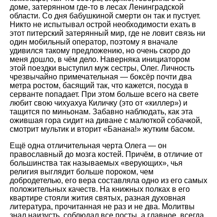
доме, затерянном где-то в лесах Ленинградской
области. Со дня бабушкиной смерти он так и пустует.
Никто не испытывал острой необходимости ехать в
этот питерский затерянный мир, где не ловит связь ни
один мобильный оператор, поэтому я вначале
удивился такому предложению, но очень скоро до
меня дошло, в чём дело. Наверняка инициатором
этой поездки выступил муж сестры, Олег. Личность
чрезвычайно примечательная — боксёр почти два
метра ростом, басящий так, что кажется, посуда в
серванте попадает. При этом больше всего на свете
любит свою чихуахуа Киличку (это от «киллер») и
тащится по миньонам. Забавно наблюдать, как эта
ожившая гора сидит на диване с малюткой собачкой,
смотрит мультик и вторит «Банана!» жутким басом.
Ещё одна отличительная черта Олега — он
православный до мозга костей. Причём, в отличие от
большинства так называемых «верующих», чья
религия выглядит больше пороком, чем
добродетелью, его вера составляла одно из его самых
положительных качеств. На книжных полках в его
квартире стояли жития святых, разная духовная
литература, прочитанная не раз и не два. Молитвы
знал наизусть, соблюдал все посты, а главное, всегда