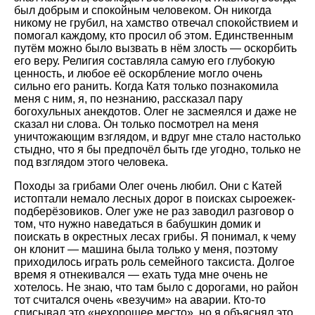
был добрым и спокойным человеком. Он никогда
никому не грубил, на хамство отвечал спокойствием и
помогал каждому, кто просил об этом. Единственным
путём можно было вызвать в нём злость — оскорбить
его веру. Религия составляла самую его глубокую
ценность, и любое её оскорбление могло очень
сильно его ранить. Когда Катя только познакомила
меня с ним, я, по незнанию, рассказал пару
богохульных анекдотов. Олег не засмеялся и даже не
сказал ни слова. Он только посмотрел на меня
уничтожающим взглядом, и вдруг мне стало настолько
стыдно, что я бы предпочёл быть где угодно, только не
под взглядом этого человека.
Походы за грибами Олег очень любил. Они с Катей
истоптали немало лесных дорог в поисках сыроежек-
подберёзовиков. Олег уже не раз заводил разговор о
том, что нужно наведаться в бабушкин домик и
поискать в окрестных лесах грибы. Я понимал, к чему
он клонит — машина была только у меня, поэтому
приходилось играть роль семейного таксиста. Долгое
время я отнекивался — ехать туда мне очень не
хотелось. Не знаю, что там было с дорогами, но район
тот считался очень «везучим» на аварии. Кто-то
списывал это «нехорошее место», но я объяснял это