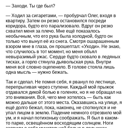
— Заходи. Ты где был?
— Ходил за сигаретами, — пробурчал Олег, входя в
квартиру. Затем он резко остановился посреди
коридора, будто его парализовало. Вдруг он резко
схватил меня за плечо. Мне ещё показалось
необычным, что его рука была холодной, будто он
только что вынул её из снега. Смотря ошарашенным
взором мне в глаза, он прошептал: «Уходи». Не знаю,
что случилось в тот момент, но меня объял
невыразимый ужас. Сердце будто сковало в ледяных
тисках, а горло стянула дьявольская рука. Внутри
меня всё словно оцепенело. В голове стояла лишь
одна мысль — нужно бежать.
Так и сделал. Не помня себя, я рванул по лестнице,
перепрыгивая через ступени. Каждый мой прыжок
отдавался дикой болью в голенях, но я не обращал на
это внимания. Всё, чего мне хотелось — быть как
можно дальше от этого места. Оказавшись на улице, я
ещё долго бежал, пока, наконец, не споткнулся и не
упал лицом в землю. Падение немного отрезвило мой
ум, и я начал потихоньку соображать. Я был в каком-
то парке, освещённом восходящим солнцем. Ноги