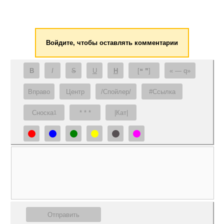
Войдите, чтобы оставлять комментарии
B
I
S
U
H
[❝ ❞]
— q
Вправо
Центр
/Спойлер/
#Ссылка
Сноска
* * *
|Кат|
1