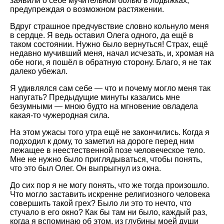
заявили о себе мучительной болью в лодыжках,
предупреждая о возможном растяжении.
Вдруг страшное предчувствие словно кольнуло меня
в сердце. Я ведь оставил Олега одного, да ещё в
таком состоянии. Нужно было вернуться! Страх, ещё
недавно мучивший меня, начал исчезать, и, хромая на
обе ноги, я пошёл в обратную сторону. Благо, я не так
далеко убежал.
Я удивлялся сам себе — что и почему могло меня так
напугать? Предыдущие минуты казались мне
безумными — мною будто на мгновение овладела
какая-то чужеродная сила.
На этом ужасы того утра ещё не закончились. Когда я
подходил к дому, то заметил на дороге перед ним
лежащее в неестественной позе человеческое тело.
Мне не нужно было приглядываться, чтобы понять,
что это был Олег. Он выпрыгнул из окна.
До сих пор я не могу понять, что же тогда произошло.
Что могло заставить искренне религиозного человека
совершить такой грех? Было ли это то нечто, что
стучало в его окно? Как бы там ни было, каждый раз,
когда я вспоминаю об этом, из глубины моей души