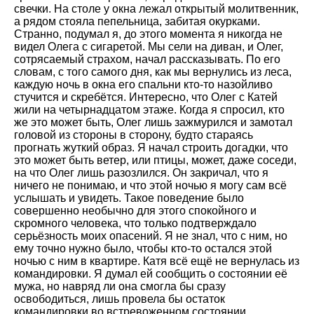
свечки. На столе у окна лежал открытый молитвенник,
а рядом стояла пепельница, забитая окурками.
Странно, подумал я, до этого момента я никогда не
видел Олега с сигаретой. Мы сели на диван, и Олег,
сотрясаемый страхом, начал рассказывать. По его
словам, с того самого дня, как мы вернулись из леса,
каждую ночь в окна его спальни кто-то назойливо
стучится и скребётся. Интересно, что Олег с Катей
жили на четырнадцатом этаже. Когда я спросил, кто
же это может быть, Олег лишь зажмурился и замотал
головой из стороны в сторону, будто стараясь
прогнать жуткий образ. Я начал строить догадки, что
это может быть ветер, или птицы, может, даже соседи,
на что Олег лишь разозлился. Он закричал, что я
ничего не понимаю, и что этой ночью я могу сам всё
услышать и увидеть. Такое поведение было
совершенно необычно для этого спокойного и
скромного человека, что только подтверждало
серьёзность моих опасений. Я не знал, что с ним, но
ему точно нужно было, чтобы кто-то остался этой
ночью с ним в квартире. Катя всё ещё не вернулась из
командировки. Я думал ей сообщить о состоянии её
мужа, но навряд ли она смогла бы сразу
освободиться, лишь провела бы остаток
командировки во встревоженном состоянии.