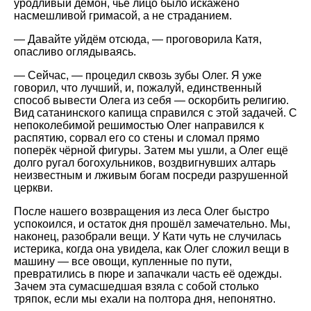
уродливый демон, чьё лицо было искажено
насмешливой гримасой, а не страданием.
— Давайте уйдём отсюда, — проговорила Катя,
опасливо оглядываясь.
— Сейчас, — процедил сквозь зубы Олег. Я уже
говорил, что лучший, и, пожалуй, единственный
способ вывести Олега из себя — оскорбить религию.
Вид сатанинского капища справился с этой задачей. С
непоколебимой решимостью Олег направился к
распятию, сорвал его со стены и сломал прямо
поперёк чёрной фигуры. Затем мы ушли, а Олег ещё
долго ругал богохульников, воздвигнувших алтарь
неизвестным и лживым богам посреди разрушенной
церкви.
После нашего возвращения из леса Олег быстро
успокоился, и остаток дня прошёл замечательно. Мы,
наконец, разобрали вещи. У Кати чуть не случилась
истерика, когда она увидела, как Олег сложил вещи в
машину — все овощи, купленные по пути,
превратились в пюре и запачкали часть её одежды.
Зачем эта сумасшедшая взяла с собой столько
тряпок, если мы ехали на полтора дня, непонятно.