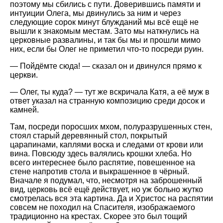
поэтому мы сбились с пути. Доверившись памяти и
интуиции Олега, мы двинулись за ним и через
следующие сорок минут блужданий мы всё ещё не
вышли к знакомым местам. Зато мы наткнулись на
церковные развалины, и так бы мы и прошли мимо
них, если бы Олег не приметил что-то посреди руин.
— Пойдёмте сюда! — сказал он и двинулся прямо к
церкви.
— Олег, ты куда? — тут же вскричала Катя, а её муж в
ответ указал на странную композицию среди досок и
камней.
Там, посреди поросших мхом, полуразрушенных стен,
стоял старый деревянный стол, покрытый
царапинами, каплями воска и следами от крови или
вина. Повсюду здесь валялись крошки хлеба. Но
всего интереснее было распятие, повешенное на
стене напротив стола и выкрашенное в чёрный.
Вначале я подумал, что, несмотря на заброшенный
вид, церковь всё ещё действует, но уж больно жутко
смотрелась вся эта картина. Да и Христос на распятии
совсем не походил на Спасителя, изображаемого
традиционно на крестах. Скорее это был тощий