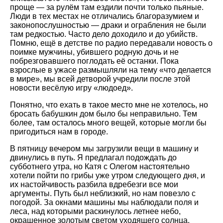
проще — за рулём там ездили почти только пьяные.
Люди в тех местах не отличались благоразумием и
законопослушностью — драки и ограбления не были
там редкостью. Часто дело доходило и до убийств.
Помню, ещё в детстве по радио передавали новость о
поимке мужчины, убившего родную дочь и не
побрезговавшего поглодать её останки. Пока
взрослые в ужасе размышляли на тему «что делается
в мире», мы всей детворой учредили после этой
новости весёлую игру «людоед».
Понятно, что ехать в такое место мне не хотелось, но
бросать бабушкин дом было бы неправильно. Тем
более, там осталось много вещей, которые могли бы
пригодиться нам в городе.
В пятницу вечером мы загрузили вещи в машину и
двинулись в путь. Я предлагал подождать до
субботнего утра, но Катя с Олегом настоятельно
хотели пойти по грибы уже утром следующего дня, и
их настойчивость разбила вдребезги все мои
аргументы. Путь был неблизкий, но нам повезло с
погодой. За окнами машины мы наблюдали поля и
леса, над которыми раскинулось летнее небо,
окрашенное золотым светом уходящего солнца.