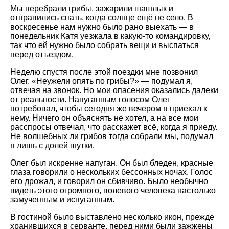
Мы перебрали грибы, зажарили шашлык и
отправились спать, когда солнце ещё не село. В
воскресенье нам нужно было рано выехать — в
понедельник Катя уезжала в какую-то командировку,
так что ей нужно было собрать вещи и выспаться
перед отъездом.
Неделю спустя после этой поездки мне позвонил
Олег. «Неужели опять по грибы?» — подумал я,
отвечая на звонок. Но мои опасения оказались далеки
от реальности. Напуганным голосом Олег
потребовал, чтобы сегодня же вечером я приехал к
нему. Ничего он объяснять не хотел, а на все мои
расспросы отвечал, что расскажет всё, когда я приеду.
Не волшебных ли грибов тогда собрали мы, подумал
я лишь с долей шутки.
Олег был искренне напуган. Он был бледен, красные
глаза говорили о нескольких бессонных ночах. Голос
его дрожал, и говорил он сбивчиво. Было необычно
видеть этого огромного, волевого человека настолько
замученным и испуганным.
В гостиной было выставлено несколько икон, прежде
хранившихся в серванте, перед ними были зажжены