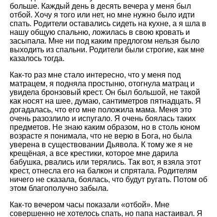
больше. Каждый день в десять вечера у меня был
отбой. Хочу я того или нет, но мне нужно было идти
спать. Родители оставались сидеть на кухне, а я шла в
нашу общую спальню, ложилась в свою кровать и
засыпала. Мне ни под каким предлогом нельзя было
выходить из спальни. Родители были строгие, как мне
казалось тогда.
Как-то раз мне стало интересно, что у меня под
матрацем, я подняла простыню, отогнула матрац и
увидела бронзовый крест. Он был большой, не такой
как носят на шее, думаю, сантиметров пятнадцать. Я
догадалась, что его мне положила мама. Меня это
очень разозлило и испугало. Я очень боялась таких
предметов. Не знаю каким образом, но в столь юном
возрасте я понимала, что не верю в Бога, но была
уверена в существовании Дьявола. К тому же я не
крещёная, а все крестики, которое мне дарила
бабушка, рвались или терялись. Так вот, я взяла этот
крест, отнесла его на балкон и спрятала. Родителям
ничего не сказала, боялась, что будут ругать. Потом об
этом благополучно забыла.
Как-то вечером часы показали «отбой». Мне
совершенно не хотелось спать, но папа настаивал. Я