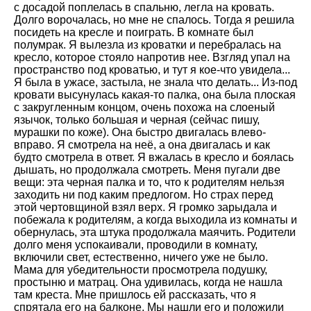
с досадой поплелась в спальню, легла на кровать.
Долго ворочалась, но мне не спалось. Тогда я решила
посидеть на кресле и поиграть. В комнате был
полумрак. Я вылезла из кроватки и перебралась на
кресло, которое стояло напротив нее. Взгляд упал на
пространство под кроватью, и тут я кое-что увидела...
Я была в ужасе, застыла, не знала что делать... Из-под
кровати высунулась какая-то палка, она была плоская
с закругленным концом, очень похожа на слоеный
язычок, только большая и черная (сейчас пишу,
мурашки по коже). Она быстро двигалась влево-
вправо. Я смотрела на неё, а она двигалась и как
будто смотрела в ответ. Я вжалась в кресло и боялась
дышать, но продолжала смотреть. Меня пугали две
вещи: эта черная палка и то, что к родителям нельзя
заходить ни под каким предлогом. Но страх перед
этой чертовщиной взял верх. Я громко зарыдала и
побежала к родителям, а когда выходила из комнаты и
обернулась, эта штука продолжала маячить. Родители
долго меня успокаивали, проводили в комнату,
включили свет, естественно, ничего уже не было.
Мама для убедительности просмотрела подушку,
простыню и матрац. Она удивилась, когда не нашла
там креста. Мне пришлось ей рассказать, что я
спрятала его на балконе. Мы нашли его и положили