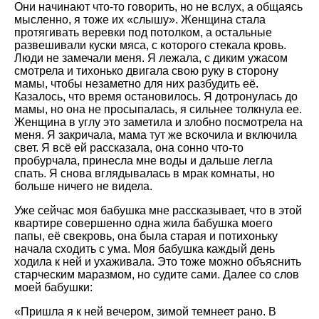
Они начинают что-то говорить, но не вслух, а общаясь
мысленно, я тоже их «слышу». Женщина стала
протягивать веревки под потолком, а остальные
развешивали куски мяса, с которого стекала кровь.
Люди не замечали меня. Я лежала, с диким ужасом
смотрела и тихонько двигала свою руку в сторону
мамы, чтобы незаметно для них разбудить её.
Казалось, что время остановилось. Я дотронулась до
мамы, но она не просыпалась, я сильнее толкнула ее.
Женщина в углу это заметила и злобно посмотрела на
меня. Я закричала, мама тут же вскочила и включила
свет. Я всё ей рассказала, она сонно что-то
пробурчала, принесла мне воды и дальше легла
спать. Я снова вглядывалась в мрак комнаты, но
больше ничего не видела.
Уже сейчас моя бабушка мне рассказывает, что в этой
квартире совершенно одна жила бабушка моего
папы, её свекровь, она была старая и потихоньку
начала сходить с ума. Моя бабушка каждый день
ходила к ней и ухаживала. Это тоже можно объяснить
старческим маразмом, но судите сами. Далее со слов
моей бабушки:
«Пришла я к ней вечером, зимой темнеет рано. В