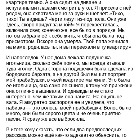
квартире темно. А она сидит на диване и
испуганными глазами смотрит в угол. Я присела с ней
рядом, она схватила меня за руки и шепчет: »Тихо,
тихо! Ты видишь? Черти лезут из-под пола. Они уже
здесь, скоро придут за мной!« Я перекрестилась,
включила свет, конечно же, всё было в порядке. Мы
потом забрали её к себе жить, чтобы она была под
присмотром. Вскоре она умерла. Твой папа женился
на маме, родилась ты, и вы переехали в ту квартиру.»
И напоследок. У нас дома лежала подушечка-
игольница, сколько себя помню, мы всегда втыкали
туда иголки. Одна сторона подушечки была сделана из
бордового бархата, а на другой был вышит портрет
мой прабабушки, в чьей квартире мы жили. Это была
ее игольница, она сама ее сшила, к тому же при жизни
она отлично вышивала. И однажды мне стало
интересно, чем же таким она набита. На ощупь не
вата. Я аккуратно распорола ее и увидела, что
набивка — это волосы моей прабабушки. Волос было
много, они были серого цвета и не очень приятно
пахли. Я сразу же все выбросила.
В итоге хочу сказать, что если два предпоследних
рассказа можно ещё как-то адекватно объяснить, то