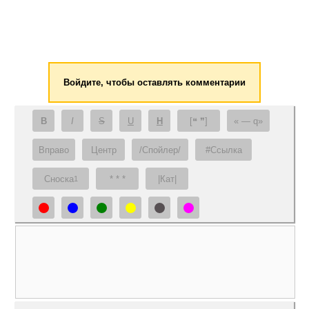
Войдите, чтобы оставлять комментарии
B
I
S
U
H
[❝ ❞]
— q
Вправо
Центр
/Спойлер/
#Ссылка
Сноска
* * *
|Кат|
1