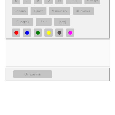
B
I
S
U
H
[❝ ❞]
— q
Вправо
Центр
/Спойлер/
#Ссылка
Сноска
* * *
|Кат|
1