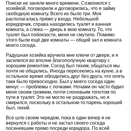
Поиски не заняли много времени. Созвонился с
хозяйкой, поговорили и договорились, что я займу
свободную комнату. Всего их было три. Моя
располагалась прямо у входа. Небольшой
коридорчик, справа находились туалет и ванная
комната, а слева — дверь в мою комнату. То, что
туалет был поблизости, меня не смутило. Помимо
этого были ещё две комнаты — общий зал и комната
моего соседа.
Радушная хозяйка вручила мне ключи от двери, и я
заселился во вполне благополучную квартиру с
хорошим ремонтом. Сосед был тихим, общаться мы
почти не общались. Иногда пересеклись на кухне, а в
остальное время обходились друг без друга, что опять
таки было превосходно. Был у моего соседа один
минус — проблемы с почками. Ночами он часто будил
меня своим громким, почти слоновьим топотом по
пути в туалет. Это не могло не раздражать, но я
смирился, поскольку в остальном-то парень хороший
был, тихий.
Все шло своим чередом, пока в один вечер я не
вернулся с работы и не застал своего соседа
посиневшим прямо посреди коридора. По всей