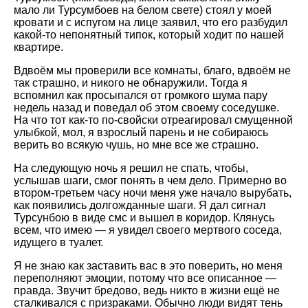
мало ли Турсумбоев на белом свете) стоял у моей
кровати и с испугом на лице заявил, что его разбудил
какой-то непонятный типок, который ходит по нашей
квартире.
Вдвоём мы проверили все комнаты, благо, вдвоём не
так страшно, и никого не обнаружили. Тогда я
вспомнил как просыпался от громкого шума пару
недель назад и поведал об этом своему соседушке.
На что тот как-то по-свойски отреагировал смущенной
улыбкой, мол, я взрослый парень и не собираюсь
верить во всякую чушь, но мне все же страшно.
На следующую ночь я решил не спать, чтобы,
услышав шаги, смог понять в чем дело. Примерно во
втором-третьем часу ночи меня уже начало вырубать,
как появились долгожданные шаги. Я дал сигнал
Турсунбою в виде смс и вышел в коридор. Клянусь
всем, что имею — я увидел своего мертвого соседа,
идущего в туалет.
Я не знаю как заставить вас в это поверить, но меня
переполняют эмоции, потому что все описанное —
правда. Звучит бредово, ведь никто в жизни ещё не
сталкивался с призраками. Обычно люди видят тень