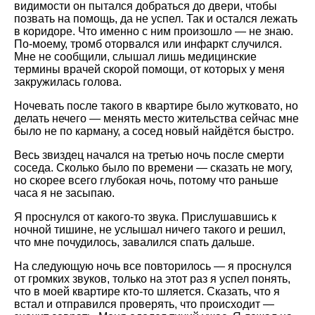
видимости он пытался добраться до двери, чтобы
позвать на помощь, да не успел. Так и остался лежать
в коридоре. Что именно с ним произошло — не знаю.
По-моему, тромб оторвался или инфаркт случился.
Мне не сообщили, слышал лишь медицинские
термины врачей скорой помощи, от которых у меня
закружилась голова.
Ночевать после такого в квартире было жутковато, но
делать нечего — менять место жительства сейчас мне
было не по карману, а сосед новый найдётся быстро.
Весь звиздец начался на третью ночь после смерти
соседа. Сколько было по времени — сказать не могу,
но скорее всего глубокая ночь, потому что раньше
часа я не засыпаю.
Я проснулся от какого-то звука. Прислушавшись к
ночной тишине, не услышал ничего такого и решил,
что мне почудилось, завалился спать дальше.
На следующую ночь все повторилось — я проснулся
от громких звуков, только на этот раз я успел понять,
что в моей квартире кто-то шляется. Сказать, что я
встал и отправился проверять, что происходит —