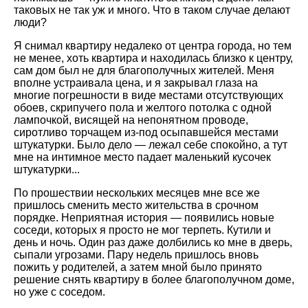
таковых не так уж и много. Что в таком случае делают
люди?
Я снимал квартиру недалеко от центра города, но тем
не менее, хоть квартира и находилась близко к центру,
сам дом был не для благополучных жителей. Меня
вполне устраивала цена, и я закрывал глаза на
многие погрешности в виде местами отсутствующих
обоев, скрипучего пола и желтого потолка с одной
лампочкой, висящей на непонятном проводе,
сиротливо торчащем из-под осыпавшейся местами
штукатурки. Было дело — лежал себе спокойно, а тут
мне на интимное место падает маленький кусочек
штукатурки...
По прошествии нескольких месяцев мне все же
пришлось сменить место жительства в срочном
порядке. Неприятная история — появились новые
соседи, которых я просто не мог терпеть. Кутили и
день и ночь. Один раз даже долбились ко мне в дверь,
сыпали угрозами. Пару недель пришлось вновь
пожить у родителей, а затем мной было принято
решение снять квартиру в более благополучном доме,
но уже с соседом.