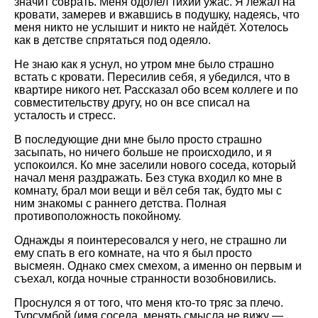
значит соврать. Меня одолел тихий ужас. Я лежал на
кровати, замерев и вжавшись в подушку, надеясь, что
меня никто не услышит и никто не найдёт. Хотелось
как в детстве спрятаться под одеяло.
Не знаю как я уснул, но утром мне было страшно
встать с кровати. Пересилив себя, я убедился, что в
квартире никого нет. Рассказал обо всем коллеге и по
совместительству другу, но он все списал на
усталость и стресс.
В последующие дни мне было просто страшно
засыпать, но ничего больше не происходило, и я
успокоился. Ко мне заселили нового соседа, который
начал меня раздражать. Без стука входил ко мне в
комнату, брал мои вещи и вёл себя так, будто мы с
ним знакомы с раннего детства. Полная
противоположность покойному.
Однажды я поинтересовался у него, не страшно ли
ему спать в его комнате, на что я был просто
высмеян. Однако смех смехом, а именно он первым и
съехал, когда ночные странности возобновились.
Проснулся я от того, что меня кто-то тряс за плечо.
Турсумбой (имя соседа, менять смысла не вижу —