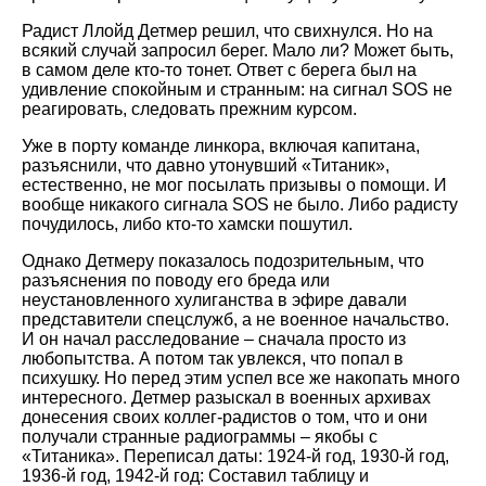
Радист Ллойд Детмер решил, что свихнулся. Но на
всякий случай запросил берег. Мало ли? Может быть,
в самом деле кто-то тонет. Ответ с берега был на
удивление спокойным и странным: на сигнал SOS не
реагировать, следовать прежним курсом.
Уже в порту команде линкора, включая капитана,
разъяснили, что давно утонувший «Титаник»,
естественно, не мог посылать призывы о помощи. И
вообще никакого сигнала SOS не было. Либо радисту
почудилось, либо кто-то хамски пошутил.
Однако Детмеру показалось подозрительным, что
разъяснения по поводу его бреда или
неустановленного хулиганства в эфире давали
представители спецслужб, а не военное начальство.
И он начал расследование – сначала просто из
любопытства. А потом так увлекся, что попал в
психушку. Но перед этим успел все же накопать много
интересного. Детмер разыскал в военных архивах
донесения своих коллег-радистов о том, что и они
получали странные радиограммы – якобы с
«Титаника». Переписал даты: 1924-й год, 1930-й год,
1936-й год, 1942-й год: Составил таблицу и