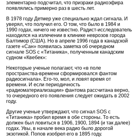
элементарно подсчитал, что призраки радиоэфира
появлялись примерно раз в шесть лет.
В 1978 году Детмер уже специально ждал сигнала. И
уверял, что получил его. О том, что было в 1984 и
1990 годах, ничего не известно. Радист-исследователь
находился на излечении в клинике неврозов города
Балтимор (США). Но в апреле 1996 года в канадской
газете «Сан» появилась заметка об очередном
сигнале SOS с «Титаника», полученным канадским
судном «Квебек»:
Некоторые ученые полагают, что «в поле
пространства-времени сформировался фантом
радиосигнала». Его-то, мол, и ловят время от
времени. И если периодичность
«радиоматериализации» фантома рассчитана верно,
то очередного его появления следует ожидать в 2002
году.
Другие ученые утверждают, что сигнал SOS с
«Титаника» пробил время в обе стороны. То есть
должен был ловиться в 1906, 1900, 1894 (и так далее)
годах. Увы, в начале века радио было дорогой
экзотикой. Попов изобрел его в 1895 году.