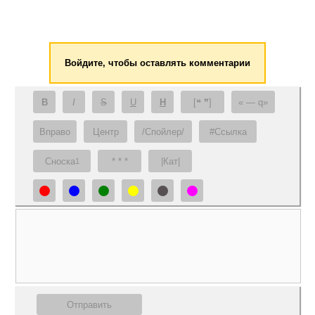
Войдите, чтобы оставлять комментарии
B
I
S
U
H
[❝ ❞]
— q
Вправо
Центр
/Спойлер/
#Ссылка
Сноска
* * *
|Кат|
1