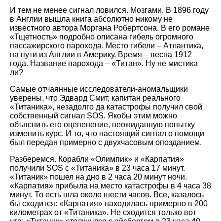
И тем не менее сигнал ловился. Мозгами. В 1896 году
в Англии вышла книга абсолютно никому не
известного автора Моргана Робертсона. В его романе
«Тщетность» подробно описана гибель огромного
пассажирского парохода. Место гибели – Атлантика,
на пути из Англии в Америку. Время – весна 1912
года. Название парохода – «Титан». Ну не мистика
ли?
Самые отчаянные исследователи-аномальщики
уверены, что Эдвард Смит, капитан реального
«Титаника», незадолго да катастрофы получил свой
собственный сигнал SOS. Якобы этим можно
объяснить его оцепенение, неожиданную попытку
изменить курс. И то, что настоящий сигнал о помощи
был передан примерно с двухчасовым опозданием.
Разберемся. Корабли «Олимпик» и «Карпатия»
получили SOS с «Титаника» в 23 часа 17 минут.
«Титаник» пошел на дно в 2 часа 20 минут ночи.
«Карпатия» прибыла на место катастрофы в 4 часа 38
минут. То есть шла около шести часов. Все, казалось
бы сходится: «Карпатия» находилась примерно в 200
километрах от «Титаника». Не сходится только вот