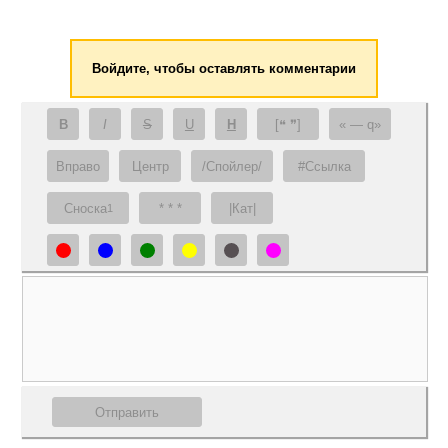
Войдите, чтобы оставлять комментарии
B
I
S
U
H
[❝ ❞]
— q
Вправо
Центр
/Спойлер/
#Ссылка
Сноска
* * *
|Кат|
1