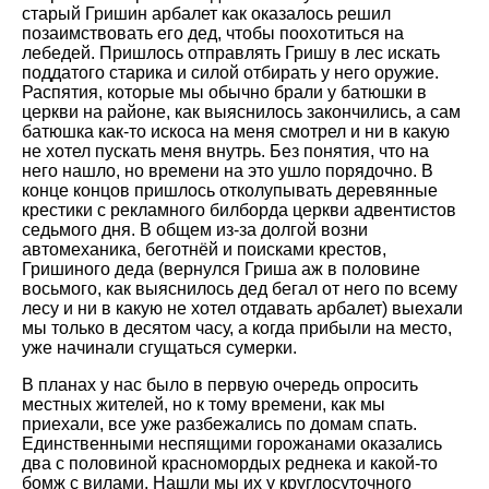
старый Гришин арбалет как оказалось решил
позаимствовать его дед, чтобы поохотиться на
лебедей. Пришлось отправлять Гришу в лес искать
поддатого старика и силой отбирать у него оружие.
Распятия, которые мы обычно брали у батюшки в
церкви на районе, как выяснилось закончились, а сам
батюшка как-то искоса на меня смотрел и ни в какую
не хотел пускать меня внутрь. Без понятия, что на
него нашло, но времени на это ушло порядочно. В
конце концов пришлось отколупывать деревянные
крестики с рекламного билборда церкви адвентистов
седьмого дня. В общем из-за долгой возни
автомеханика, беготнёй и поисками крестов,
Гришиного деда (вернулся Гриша аж в половине
восьмого, как выяснилось дед бегал от него по всему
лесу и ни в какую не хотел отдавать арбалет) выехали
мы только в десятом часу, а когда прибыли на место,
уже начинали сгущаться сумерки.
В планах у нас было в первую очередь опросить
местных жителей, но к тому времени, как мы
приехали, все уже разбежались по домам спать.
Единственными неспящими горожанами оказались
два с половиной красномордых реднека и какой-то
бомж с вилами. Нашли мы их у круглосуточного