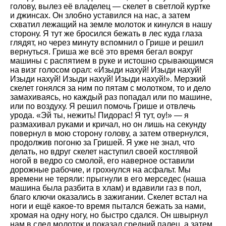
голову, вылез её владелец — скелет в светлой куртке
и джинсах. Он злобно уставился на нас, а затем
схватил лежащий на земле молоток и кинулся в нашу
сторону. Я тут же бросился бежать в лес куда глаза
глядят, но через минуту вспомнил о Грише и решил
вернуться. Гриша же всё это время бегал вокруг
машины с распятием в руке и истошно срывающимся
на визг голосом орал: «Изыди нахуй! Изыди нахуй!
Изыди нахуй! Изыди нахуй! Изыди нахуй!». Мерзкий
скелет гонялся за ним по пятам с молотком, то и дело
замахиваясь, но каждый раз попадал или по машине,
или по воздуху. Я решил помочь Грише и отвлечь
урода. «Эй ты, нежить! Пидорас! Я тут, оу!» — я
размахивал руками и кричал, но он лишь на секунду
повернул в мою сторону голову, а затем отвернулся,
продолжив погоню за Гришей. Я уже не знал, что
делать, но вдруг скелет наступил своей костлявой
ногой в ведро со смолой, его наверное оставили
дорожные рабочие, и грохнулся на асфальт. Мы
времени не теряли: прыгнули в его мерседес (наша
машина была разбита в хлам) и вдавили газ в пол,
благо ключи оказались в зажигании. Скелет встал на
ноги и ещё какое-то время пытался бежать за нами,
хромая на одну ногу, но быстро сдался. Он швырнул
нам в след молоток и показал средний палец, а затем