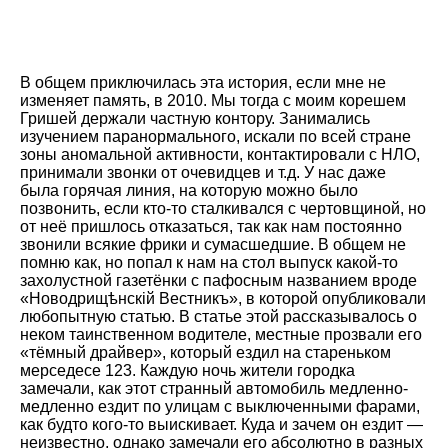
В общем приключилась эта история, если мне не
изменяет память, в 2010. Мы тогда с моим корешем
Гришей держали частную контору. Занимались
изучением паранормального, искали по всей стране
зоны аномальной активности, контактировали с НЛО,
принимали звонки от очевидцев и т.д. У нас даже
была горячая линия, на которую можно было
позвонить, если кто-то сталкивался с чертовщиной, но
от неё пришлось отказаться, так как нам постоянно
звонили всякие фрики и сумасшедшие. В общем не
помню как, но попал к нам на стол выпуск какой-то
захолустной газетёнки с пафосным названием вроде
«Новодрищѣнскiй Вестникъ», в которой опубликовали
любопытную статью. В статье этой рассказывалось о
неком таинственном водителе, местные прозвали его
«тёмный драйвер», который ездил на стареньком
мерседесе 123. Каждую ночь жители городка
замечали, как этот странный автомобиль медленно-
медленно ездит по улицам с выключенными фарами,
как будто кого-то выискивает. Куда и зачем он ездит —
неизвестно, однако замечали его абсолютно в разных