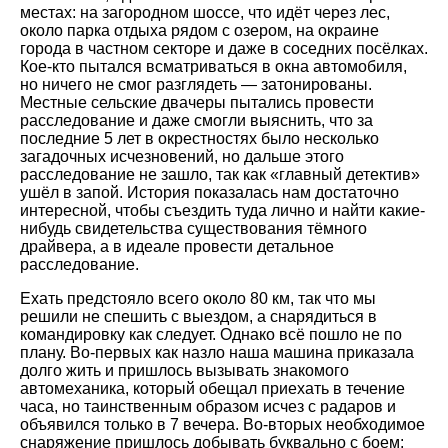
местах: на загородном шоссе, что идёт через лес,
около парка отдыха рядом с озером, на окраине
города в частном секторе и даже в соседних посёлках.
Кое-кто пытался всматриваться в окна автомобиля,
но ничего не смог разглядеть — затонированы.
Местные сельские двачеры пытались провести
расследование и даже смогли выяснить, что за
последние 5 лет в окрестностях было несколько
загадочных исчезновений, но дальше этого
расследование не зашло, так как «главный детектив»
ушёл в запой. История показалась нам достаточно
интересной, чтобы съездить туда лично и найти какие-
нибудь свидетельства существования тёмного
драйвера, а в идеале провести детальное
расследование.
Ехать предстояло всего около 80 км, так что мы
решили не спешить с выездом, а снарядиться в
командировку как следует. Однако всё пошло не по
плану. Во-первых как назло наша машина приказала
долго жить и пришлось вызывать знакомого
автомеханика, который обещал приехать в течение
часа, но таинственным образом исчез с радаров и
объявился только в 7 вечера. Во-вторых необходимое
снаряжение пришлось добывать буквально с боем: