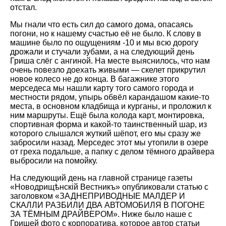
отстал.
Мы гнали что есть сил до самого дома, опасаясь
погони, но к нашему счастью её не было. К слову в
машине было по ощущениям -10 и мы всю дорогу
дрожали и стучали зубами, а на следующий день
Гриша слёг с ангиной. На месте выяснилось, что нам
очень повезло доехать живыми — скелет прикрутил
новое колесо не до конца. В багажнике этого
мерседеса мы нашли карту того самого города и
местности рядом, упырь обвёл карандашом какие-то
места, в основном кладбища и курганы, и проложил к
ним маршруты. Ещё была колода карт, монтировка,
спортивная форма и какой-то таинственный шар, из
которого слышался жуткий шёпот, его мы сразу же
забросили назад. Мерседес этот мы утопили в озере
от греха подальше, а папку с делом тёмного драйвера
выбросили на помойку.
На следующий день на главной странице газеты
«Новодрищѣнскiй Вестникъ» опубликовали статью с
заголовком «ЗАДНЕПРИВОДНЫЕ МАЛДЕР И
СКАЛЛИ РАЗБИЛИ ДВА АВТОМОБИЛЯ В ПОГОНЕ
ЗА ТЁМНЫМ ДРАЙВЕРОМ». Ниже было наше с
Гришей фото с корпоратива, которое автор статьи