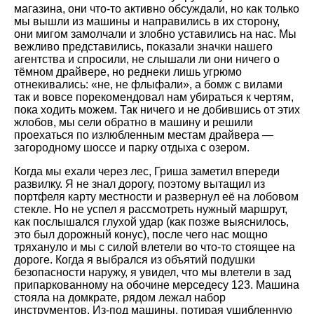
магазина, они что-то активно обсуждали, но как только
мы вышли из машины и направились в их сторону,
они мигом замолчали и злобно уставились на нас. Мы
вежливо представились, показали значки нашего
агентства и спросили, не слышали ли они ничего о
тёмном драйвере, но реднеки лишь угрюмо
отнекивались: «не, не флыфали», а бомж с вилами
так и вовсе порекомендовал нам убираться к чертям,
пока ходить можем. Так ничего и не добившись от этих
жлобов, мы сели обратно в машину и решили
проехаться по излюбленным местам драйвера —
загородному шоссе и парку отдыха с озером.
Когда мы ехали через лес, Гриша заметил впереди
развилку. Я не знал дорогу, поэтому вытащил из
портфеля карту местности и развернул её на лобовом
стекле. Но не успел я рассмотреть нужный маршрут,
как послышался глухой удар (как позже выяснилось,
это был дорожный конус), после чего нас мощно
тряхануло и мы с силой влетели во что-то стоящее на
дороге. Когда я выбрался из объятий подушки
безопасности наружу, я увидел, что мы влетели в зад
припаркованному на обочине мерседесу 123. Машина
стояла на домкрате, рядом лежал набор
инструментов. Из-под машины, потирая ушибленную