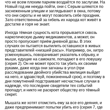
что не всем плохим парням воздаётся по заслугам. На
Новый год им некуда пойти, они с Серым шляются по
заснеженным улицам и заглядывают в окна, потому
что они сироты и не могут позволить себе праздник.
Зато ответственный за гибель их народа кот живёт в
достатке и горя не знает.
Иногда тёмная сущность кота прорывается сквозь
наркотическую дымку медикаментов, а может, он
просто пропускает приём дневной дозы. В этих
случаях он пытается выпилить оставшихся в живых
представителей «низшей расы». Например, он, хитро
усмехнувшись, поворачивает указатель к обрыву, и
мыши, едущие на самокате, попадают в его ловушку
(серия 2). Он не может просто так убить их своими
руками, даже когда они загнаны в угол (при
расследовании двойного убийства милиция выйдет
на него, и здравствуй, пожизненный срок), и поэтому в
дни помутнений подстраивает несчастные случаи в
надежде, что последние свидетели тех событий
пропадут, и никто не раскроет обществу его тёмный
секрет.
Мышата же хотят отомстить ему за все его деяния, и
даже предпринимают попытки убить его (серия 7, где