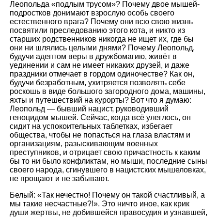
Леопольда «подлым трусом»? Почему двое мышей-
подростков донимают взрослую особь своего
естественного врага? Почему они всю свою жизнь
посвятили преследованию этого кота, и никто из
старших родственников никогда не ищет их, где бы
они ни шлялись целыми днями? Почему Леопольд,
будучи адептом веры в дружбомагию, живёт в
уединении и сам не имеет никаких друзей, и даже
праздники отмечает в гордом одиночестве? Как он,
будучи безработным, ухитряется позволять себе
роскошь в виде большого загородного дома, машины,
яхты и путешествий на курорты? Вот что я думаю:
Леопольд — бывший нацист, руководивший
геноцидом мышей. Сейчас, когда всё улеглось, он
сидит на успокоительных таблетках, избегает
общества, чтобы не попасться на глаза властям и
организациям, разыскивающим военных
преступников, и отрицает свою причастность к каким
бы то ни было конфликтам, но мыши, последние сыны
своего народа, сгинувшего в нацистских мышеловках,
не прощают и не забывают.
Белый: «Так нечестно! Почему он такой счастливый, а
мы такие несчастные?!». Это ничто иное, как крик
души жертвы, не добившейся правосудия и узнавшей,