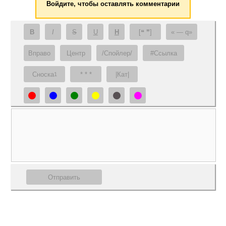
Войдите, чтобы оставлять комментарии
B
I
S
U
H
[❝ ❞]
— q
Вправо
Центр
/Спойлер/
#Ссылка
Сноска
* * *
|Кат|
1