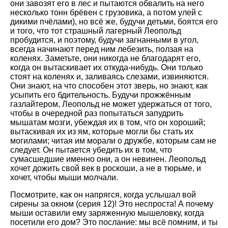
они завозят его в лес и пытаются обвалить на него
несколько тонн брёвен с грузовика, а потом улей с
дикими пчёлами), но всё же, будучи детьми, боятся его
и того, что тот страшный лагерный Леопольд
пробудится, и поэтому, будучи загнанными в угол,
всегда начинают перед ним лебезить, ползая на
коленях. Заметьте, они никогда не благодарят его,
когда он вытаскивает их откуда-нибудь. Они только
стоят на коленях и, заливаясь слезами, извиняются.
Они знают, на что способен этот зверь, но знают, как
усыпить его бдительность. Будучи прожжённым
газлайтером, Леопольд не может удержаться от того,
чтобы в очередной раз попытаться запудрить
мышатам мозги, убеждая их в том, что он хороший;
вытаскивая их из ям, которые могли бы стать их
могилами; читая им морали о дружбе, которым сам не
следует. Он пытается убедить их в том, что
сумасшедшие именно они, а он невинен. Леопольд
хочет дожить свой век в роскоши, а не в тюрьме, и
хочет, чтобы мыши молчали.
Посмотрите, как он напрягся, когда услышал вой
сирены за окном (серия 12)! Это неспроста! А почему
мыши оставили ему заряженную мышеловку, когда
посетили его дом? Это послание: мы всё помним, и ты