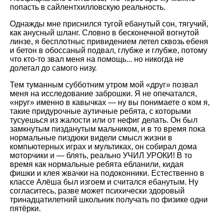
попасть в сайлентхилловскую реальность.
Однажды мне приснился тугой ебанутый сон, тягучий,
как анусный шланг. Словно в бесконечной вогнутой
линзе, я бесплотныс привидением летел сквозь ебеня
и бетон в обоссаный подвал, глубже и глубже, потому
что кто-то звал меня на помощь... но никогда не
долетал до самого низу.
Тем туманным субботним утром мой «друг» позвал
меня на исследование заброшки. Я не опечатался,
«нруг» именно в кавычках — ну вы понимаете о ком я,
такие придурочные аутичные ребята, с которыми
тусуешься из жалости или от нефиг делать. Он был
замкнутым пизданутым мальчиком, и в то время пока
нормальные пиздюки видели смысл жизни в
компьютерных играх и мультиках, он собирал дома
моторчики и — блять, реально УЧИЛ УРОКИ! В то
время как нормальные ребята ебланили, кидая
фишки и клея жвачки на подоконники. Естественно в
классе Алёша был изгоем и считался ебанутым. Ну
согласитесь, разве может психически здоровый
тринадцатилетний школьник получать по физике одни
пятёрки.