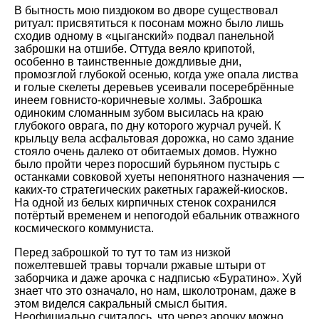
В бытность мою пиздюком во дворе существовал
ритуал: присвятиться к посонам можно было лишь
сходив одному в «цыганский» подвал панельной
заброшки на отшибе. Оттуда веяло крипотой,
особенно в таинственные дождливые дни,
промозглой глубокой осенью, когда уже опала листва
и голые скелеты деревьев усеивали посеребрённые
инеем говнисто-коричневые холмы. Заброшка
одиноким сломанным зубом высилась на краю
глубокого оврага, по дну которого журчал ручей. К
крыльцу вела асфальтовая дорожка, но само здание
стояло очень далеко от обитаемых домов. Нужно
было пройти через поросший бурьяном пустырь с
останками совковой хуеты непонятного назначения —
каких-то стратегических ракетных гаражей-киосков.
На одной из белых кирпичных стенок сохранился
потёртый временем и непогодой ебальник отважного
космического коммуниста.
Перед заброшкой то тут то там из низкой
пожелтевшей травы торчали ржавые штыри от
заборчика и даже арочка с надписью «Буратино». Хуй
знает что это означало, но нам, школотронам, даже в
этом виделся сакральный смысл бытия.
Неофициально считалось, что через арочку можно