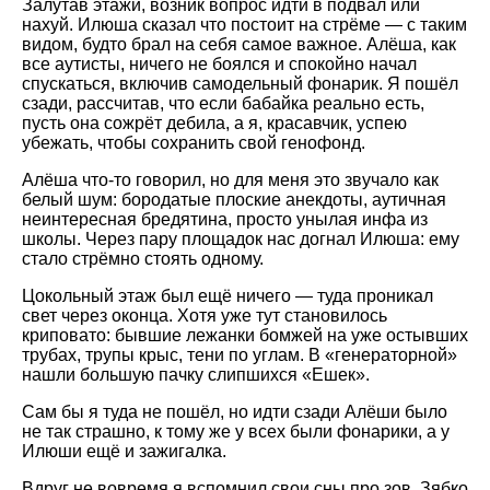
Залутав этажи, возник вопрос идти в подвал или
нахуй. Илюша сказал что постоит на стрёме — с таким
видом, будто брал на себя самое важное. Алёша, как
все аутисты, ничего не боялся и спокойно начал
спускаться, включив самодельный фонарик. Я пошёл
сзади, рассчитав, что если бабайка реально есть,
пусть она сожрёт дебила, а я, красавчик, успею
убежать, чтобы сохранить свой генофонд.
Алёша что-то говорил, но для меня это звучало как
белый шум: бородатые плоские анекдоты, аутичная
неинтересная бредятина, просто унылая инфа из
школы. Через пару площадок нас догнал Илюша: ему
стало стрёмно стоять одному.
Цокольный этаж был ещё ничего — туда проникал
свет через оконца. Хотя уже тут становилось
криповато: бывшие лежанки бомжей на уже остывших
трубах, трупы крыс, тени по углам. В «генераторной»
нашли большую пачку слипшихся «Ешек».
Сам бы я туда не пошёл, но идти сзади Алёши было
не так страшно, к тому же у всех были фонарики, а у
Илюши ещё и зажигалка.
Вдруг не вовремя я вспомнил свои сны про зов. Зябко