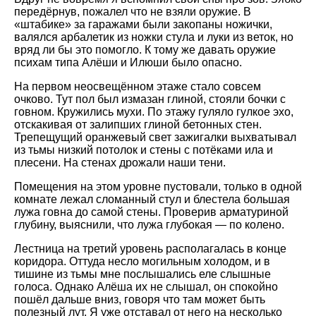
передёрнув, пожалел что не взяли оружие. В
«штабике» за гаражами были закопаны ножички,
валялся арбалетик из ножки стула и луки из веток, но
вряд ли бы это помогло. К тому же давать оружие
психам типа Алёши и Илюши было опасно.
На первом неосвещённом этаже стало совсем
очково. Тут пол был измазан глиной, стояли бочки с
говном. Кружились мухи. По этажу гуляло гулкое эхо,
отскакивая от залипших глиной бетонных стен.
Трепещущий оранжевый свет зажигалки выхватывал
из тьмы низкий потолок и стены с потёками ила и
плесени. На стенах дрожали наши тени.
Помещения на этом уровне пустовали, только в одной
комнате лежал сломанный стул и блестела большая
лужа говна до самой стены. Проверив арматуриной
глубину, выяснили, что лужа глубокая — по колено.
Лестница на третий уровень располагалась в конце
коридора. Оттуда несло могильным холодом, и в
тишине из тьмы мне послышались еле слышные
голоса. Однако Алёша их не слышал, он спокойно
пошёл дальше вниз, говоря что там может быть
полезный лут. Я уже отставал от него на несколько