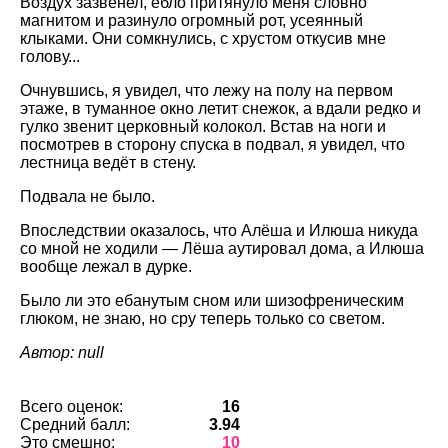
Воздух зазвенел, ебло притянуло меня словно
магнитом и разинуло огромный рот, усеянный
клыками. Они сомкнулись, с хрустом откусив мне
голову...
Очнувшись, я увидел, что лежу на полу на первом
этаже, в туманное окно летит снежок, а вдали редко и
гулко звенит церковный колокол. Встав на ноги и
посмотрев в сторону спуска в подвал, я увидел, что
лестница ведёт в стену.
Подвала не было.
Впоследствии оказалось, что Алёша и Илюша никуда
со мной не ходили — Лёша аутировал дома, а Илюша
вообще лежал в дурке.
Было ли это ебанутым сном или шизофреническим
глюком, не знаю, но сру теперь только со светом.
Автор: null
Всего оценок:
16
Средний балл:
3.94
Это смешно:
10