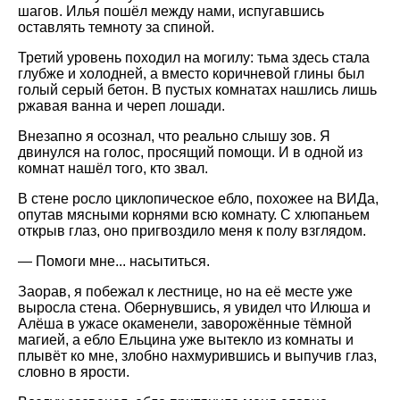
шагов. Илья пошёл между нами, испугавшись
оставлять темноту за спиной.
Третий уровень походил на могилу: тьма здесь стала
глубже и холодней, а вместо коричневой глины был
голый серый бетон. В пустых комнатах нашлись лишь
ржавая ванна и череп лошади.
Внезапно я осознал, что реально слышу зов. Я
двинулся на голос, просящий помощи. И в одной из
комнат нашёл того, кто звал.
В стене росло циклопическое ебло, похожее на ВИДа,
опутав мясными корнями всю комнату. С хлюпаньем
открыв глаз, оно пригвоздило меня к полу взглядом.
— Помоги мне... насытиться.
Заорав, я побежал к лестнице, но на её месте уже
выросла стена. Обернувшись, я увидел что Илюша и
Алёша в ужасе окаменели, заворожённые тёмной
магией, а ебло Ельцина уже вытекло из комнаты и
плывёт ко мне, злобно нахмурившись и выпучив глаз,
словно в ярости.