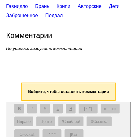
Гавнидло
Брань
Крипи
Авторские
Дети
Заброшенное
Подвал
Комментарии
Не удалось загрузить комментарии
Войдите, чтобы оставлять комментарии
B
I
S
U
H
[❝ ❞]
— q
Вправо
Центр
/Спойлер/
#Ссылка
Сноска
* * *
|Кат|
1