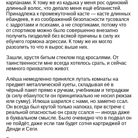
карланами. К тому же из кадыка у меня рос одинокий
длинный волос, что делало меня ещё ебланистей.
Принадлежа к промежуточной касте — касте длинных
ебандеев, я из соображений безопасности тусовался
с задротами и психами, а не спортиками, потому что
от спортиков можно было совершенно внезапно
получить пиздюлей без всякой причины в силу их
ебучего гормона агрессии. К тому же их могло
разозлить то что я вырос выше них.
Зашли, хрустя битым стеклом под кросалями. От
таинственности мне всегда хотелось срать, и сейчас
немного прихватило живот.
Алёша немедленно принялся лутать комнаты на
предмет металлической хуеты, складывая её в
чёрный пакет прямо к ручкам, учебникам и тетрадкам
(в силу ебанутости он принципиально не носил рюкзак
или сумку). Илюша шарился с нами, но заметно ссал.
Он всегда был крутой только напоказ, при встрече с
реальной опасностью он сразу ссался — иногда даже
в буквальном смысле. Было очевидно что в подвал он
не пойдёт, даже если там будет сотня картриджей от
Денди и Сеги.