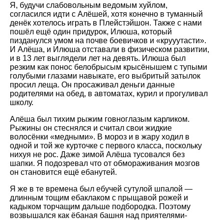
Я, будучи слабовольным ведомым хуйлом,
согласился идти с Алёшей, хотя конечно в туманный
денёк хотелось играть в Плейстэйшон. Также с нами
пошёл ещё один придурок, Илюша, который
пизданулся умом на почве боевичков и «крууутасти».
И Алёша, и Илюша отставали в физическом развитии,
и в 13 лет выглядели лет на девять. Илюша был
резким как понос белобрысым крысёнышем с тупыми
голубыми глазами навыкате, его выбритый затылок
просил леща. Он просаживал деньги данные
родителями на обед, в автоматах, курил и прогуливал
школу.
Алёша был тихим рыжим говноглазым карликом.
Рыжины он стеснялся и считал свои жидкие
волосёнки «медными». В мороз и в жару ходил в
одной и той же курточке с первого класса, поскольку
нихуя не рос. Даже зимой Алёша тусовался без
шапки. Я подозревал что от обмораживания мозгов
он становится ещё ебанутей.
Я же в те времена был ебучей сутулой шпалой —
длинным тощим ебаклаком с прыщавой рожей и
кадыком торчащим дальше подбородка. Поэтому
возвышался как ёбаная башня над приятелями-