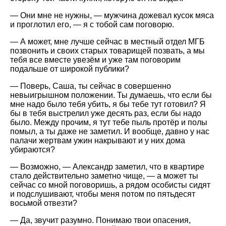
— Они мне не нужны, — мужчина дожевал кусок мяса
и проглотил его, — я с тобой сам поговорю.
— А может, мне лучше сейчас в местный отдел МГБ
позвонить и своих старых товарищей позвать, а мы
тебя все вместе увезём и уже там поговорим
подальше от широкой публики?
— Поверь, Саша, ты сейчас в совершенно
невыигрышном положении. Ты думаешь, что если бы
мне надо было тебя убить, я бы тебе тут готовил? Я
бы в тебя выстрелил уже десять раз, если бы надо
было. Между прочим, я тут тебе пыль протёр и полы
помыл, а ты даже не заметил. И вообще, давно у нас
палачи жертвам ужин накрывают и у них дома
убираются?
— Возможно, — Александр заметил, что в квартире
стало действительно заметно чище, — а может ты
сейчас со мной поговоришь, а рядом особисты сидят
и подслушивают, чтобы меня потом по пятьдесят
восьмой отвезти?
— Да, звучит разумно. Понимаю твои опасения,