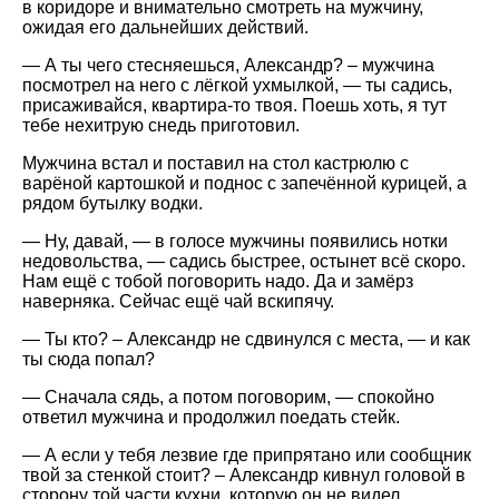
в коридоре и внимательно смотреть на мужчину,
ожидая его дальнейших действий.
— А ты чего стесняешься, Александр? – мужчина
посмотрел на него с лёгкой ухмылкой, — ты садись,
присаживайся, квартира-то твоя. Поешь хоть, я тут
тебе нехитрую снедь приготовил.
Мужчина встал и поставил на стол кастрюлю с
варёной картошкой и поднос с запечённой курицей, а
рядом бутылку водки.
— Ну, давай, — в голосе мужчины появились нотки
недовольства, — садись быстрее, остынет всё скоро.
Нам ещё с тобой поговорить надо. Да и замёрз
наверняка. Сейчас ещё чай вскипячу.
— Ты кто? – Александр не сдвинулся с места, — и как
ты сюда попал?
— Сначала сядь, а потом поговорим, — спокойно
ответил мужчина и продолжил поедать стейк.
— А если у тебя лезвие где припрятано или сообщник
твой за стенкой стоит? – Александр кивнул головой в
сторону той части кухни, которую он не видел.