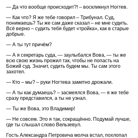
— Да что вообще происходит?! – воскликнул Ногтев.
— Как что? Я же тебе говорил – Трибунал. Суд,
понимаешь? Ты же сам даже сказал – не мне судить.
Всё верно – судить тебя будет «тройка», как в старые
добрые.
— А ты тут причём?
— А я секретарь суда, — заулыбался Вова, — ты же
всю свою жизнь прожил так, чтобы не попасть на
Божий суд. Значит, судить будем мы. Ты сам этого
захотел.
— Кто – мы? – руки Ногтева заметно дрожали.
— А ты как думаешь? – засмеялся Вова, — я же тебе
сразу представился, а ты не узнал.
— Ты же Вова, это Владимир!
— Не совсем. Это я так, сокращённо. Подумай лучше,
где ты слышал слово Вельзевул.
Гость Александра Петровича молча встал, похлопал