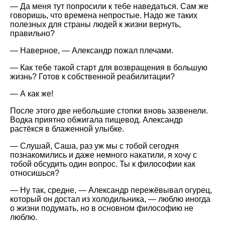
— Да меня тут попросили к тебе наведаться. Сам же
говоришь, что времена непростые. Надо же таких
полезных для страны людей к жизни вернуть,
правильно?
— Наверное, — Александр пожал плечами.
— Как тебе такой старт для возвращения в большую
жизнь? Готов к собственной реабилитации?
— А как же!
После этого две небольшие стопки вновь зазвенели.
Водка приятно обжигала пищевод. Александр
растёкся в блаженной улыбке.
— Слушай, Саша, раз уж мы с тобой сегодня
познакомились и даже немного накатили, я хочу с
тобой обсудить один вопрос. Ты к философии как
относишься?
— Ну так, средне, — Александр пережёвывал огурец,
который он достал из холодильника, — люблю иногда
о жизни подумать, но в основном философию не
люблю.