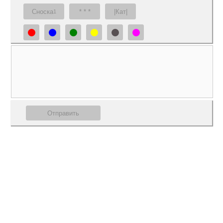
Сноска
* * *
|Кат|
1