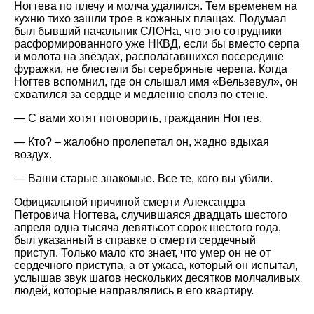
Ногтева по плечу и молча удалился. Тем временем на
кухню тихо зашли трое в кожаных плащах. Подумал
был бывший начальник СЛОНа, что это сотрудники
расформированного уже НКВД, если бы вместо серпа
и молота на звёздах, располагавшихся посередине
фуражки, не блестели бы серебряные черепа. Когда
Ногтев вспомнил, где он слышал имя «Вельзевул», он
схватился за сердце и медленно сполз по стене.
— С вами хотят поговорить, гражданин Ногтев.
— Кто? – жалобно пролепетал он, жадно вдыхая
воздух.
— Ваши старые знакомые. Все те, кого вы убили.
Официальной причиной смерти Александра
Петровича Ногтева, случившаяся двадцать шестого
апреля одна тысяча девятьсот сорок шестого года,
был указанный в справке о смерти сердечный
приступ. Только мало кто знает, что умер он не от
сердечного приступа, а от ужаса, который он испытал,
услышав звук шагов нескольких десятков молчаливых
людей, которые направлялись в его квартиру.