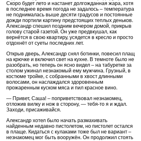
Скоро будет лето и настанет долгожданная жара, хотя
в последнее время погода не задалось – температура
не поднималась выше десяти градусов и постоянные
дожди портили картину предстоящих теплых деньков.
Александр спешил поздним вечером домой, прикрыв
голову старой газетой. Он уже предвкушал, как
вернётся в свою квартиру, усядется в кресло и просто
отдохнёт от суеты последних лет.
Открыв дверь, Александр снял ботинки, повесил плащ
на крючке и включил свет на кухне. В темноте было не
разобрать, но теперь он ясно видел – на табуретке за
столом ужинал незнакомый ему мужчина. Грузный, в
костюме тройке, с собранными в хвост длинными
волосами, он наслаждался здоровенным
прожаренным куском мяса и пил красное вино.
— Привет, Саша! – поприветствовал незнакомец,
отложив вилку и нож в сторону, — тебя-то я и ждал.
Заходи, присаживайся.
Александр хотел было начать размахивать
найденным недавно пистолетом, но пистолет остался
в плаще. Кидаться с кулаками тоже был не вариант –
незнакомец мог быть вооружён. Он продолжил стоять