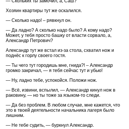
— Скольких ты замочил, а, Саш?
Хозяин квартиры тут же оскалился.
— Сколько надо! – рявкнул он.
— Да ладно? А сколько надо было? А кому надо?
Может, у тебя просто башку от власти сорвало, а,
Александр Петрович?
Александр тут же встал из-за стола, схватил нож и
поднёс к горлу своего гостя.
— Ты чего тут городишь мне, гнида?! – Александр
громко закричал, — я тебя сейчас тут и убью!
— Ну, ладно тебе, успокойся. Положи нож.
— Всё, извини, вспылил, — Александр кинул нож в
раковину, — но ты тоже за языком-то следи.
— Да без проблем. В любом случае, мне кажется, что
это в твоей деятельности начальника лагеря было
лишним.
— Не тебе судить, — буркнул Александр.