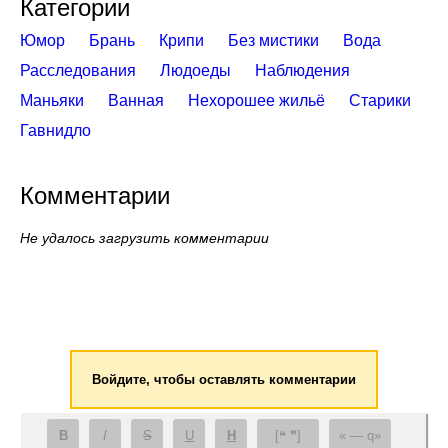
Категории
Юмор
Брань
Крипи
Без мистики
Вода
Расследования
Людоеды
Наблюдения
Маньяки
Ванная
Нехорошее жильё
Старики
Гавнидло
Комментарии
Не удалось загрузить комментарии
Войдите, чтобы оставлять комментарии
B
I
S
U
H
[❝ ❞]
— q