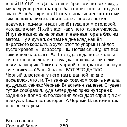
в ней ПЛАВАТЬ. Да, на спине, брассом, по-всякому, у
меня другой регистратор в бассейне стоит, я это дело
знаю. Акробат хренов. Потом выскакивает, что-то ему
там не понравилось, опять залез, ножки свесил,
подумал-подумал и как нырнёт туда прям с головой,
солдатиком
. Я хуй знает, как у него так получалось.
И тут внезапно выныривает и начинает орать благим
матом. Ну я думал, он там на дне клад нашёл
пиратского корабля, а хуле, этот-то упорыш найдёт,
Кусто хренов.
Пиаааастры!!!
Потом слышу, нет, всё-
таки
пидорааааасы!!!
. Его туда-сюда потаскало, и
тут он хоп и вылетает оттуда, как пробка из бутылки,
прям на коврик. Ложится мордой в пол, каком кверху и
тут я вижу — ёбаный насос, ВОТ ЭТО ДУПЛО!!!
Черный властелин у него там в ванной на дне
поселился, что ли. Тут ванная ходуном ходить начала,
ну, думаю, сейчас Черный Властелин вылезет. Студент
тут же сообразил, куда ветер дует, прикинул хрен к
заднице и прямо из положения лежа даёт спринт, я аж
прихуел. Такая вот история. А Черный Властелин так
и не вылез, увы.
Всего оценок:
2
Средний балл:
2.50