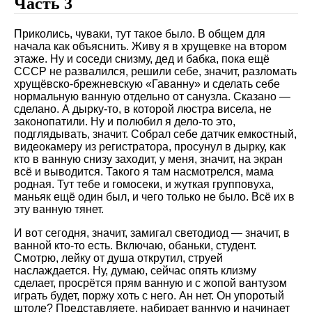
Часть 3
Приколись, чуваки, тут такое было. В общем для
начала как объяснить. Живу я в хрущевке на втором
этаже. Ну и соседи снизму, дед и бабка, пока ещё
СССР не развалился, решили себе, значит, разломать
хрущёвско-брежневскую
Гаванну
и сделать себе
нормальную ванную отдельно от санузла. Сказано —
сделано. А дырку-то, в которой люстра висела, не
законопатили. Ну и полюбил я дело-то это,
подглядывать, значит. Собрал себе датчик емкостный,
видеокамеру из регистратора, просунул в дырку, как
кто в ванную снизу заходит, у меня, значит, на экран
всё и выводится. Такого я там насмотрелся, мама
родная. Тут тебе и гомосеки, и жуткая групповуха,
маньяк ещё один был, и чего только не было. Всё их в
эту ванную тянет.
И вот сегодня, значит, замигал светодиод — значит, в
ванной кто-то есть. Включаю, обаньки, студент.
Смотрю, лейку от душа открутил, струей
наслаждается. Ну, думаю, сейчас опять клизму
сделает, просрётся прям ванную и с жопой вантузом
играть будет, поржу хоть с него. Ан нет. Он упоротый
штоле? Представляете, набирает ванную и начинает