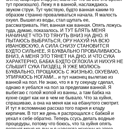
тут произошло). Лежу я в ванной, наслаждаюсь
звуком струи. Тут чувствую, будто ванная каким-то
образом странно проваливаться начала. Я малость
охуел. Вышел из воды, стал щупать ее,
рассматривать. Нет, ванная как ванная. Опять ложусь
туда, думаю, показалось. И ТУТ БЛЯТЬ МЕНЯ
НАЧИНАЕТ ЧТО-ТО ТЯНУТЬ ВНИЗ НА ДНО. Я
ПЫТАЮСЬ ВЫБРАТЬСЯ, ОРУ НАХУЙ НА ВСЮ
ИВАНОВСКУЮ, А СИЛА СНИЗУ СТАНОВИТСЯ
БУДТО СИЛЬНЕЕ, Я БУКВАЛЬНО ПРОВАЛИВАЮСЬ
ВНИЗ, А МЕНЯ ЭТО ТЯНЕТ НА ДНО. И ЧТО СУКА
ХАРАКТЕРНО, БАБКА БУДТО ОГЛОХЛА И НИХУЯ НЕ
СЛЫШИТ СУКА ПИЗДЕЦ. Я УЖЕ МОЛЮСЬ
БУКВАЛЬНО, ПРОЩАЮСЬ С ЖИЗНЬЮ, ОХУЕВАЮ,
УПИРАЮСЬ НОГАМИ... и тут наконец вылетаю из
ванной на пол. Не знаю, что я в ту секунду сделал,
однако я уебался на пол за пределами ванной. Я
выбегаю с голой жопой из ванны, а там бабка на
кухне сидит как ни в чем не бывало. Что за хуйня,
спрашиваю, а она на меня как на ебанутого смотрит.
И тут я вспоминаю рассказ того парня и кладу
кирпичик. В тот же день я распрощался с бабкой и
уехал к себе обратно. Теперь ссусь делать водные
процедуры, потому что боюсь, что та хуйня опять
потянет меня ко дну и я навсегда исчезну из этого