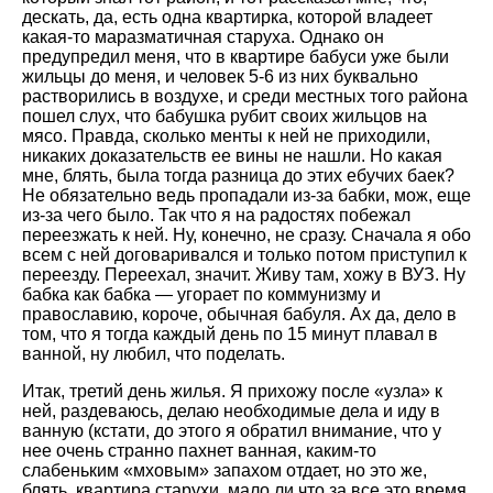
дескать, да, есть одна квартирка, которой владеет
какая-то маразматичная старуха. Однако он
предупредил меня, что в квартире бабуси уже были
жильцы до меня, и человек 5-6 из них буквально
растворились в воздухе, и среди местных того района
пошел слух, что бабушка рубит своих жильцов на
мясо. Правда, сколько менты к ней не приходили,
никаких доказательств ее вины не нашли. Но какая
мне, блять, была тогда разница до этих ебучих баек?
Не обязательно ведь пропадали из-за бабки, мож, еще
из-за чего было. Так что я на радостях побежал
переезжать к ней. Ну, конечно, не сразу. Сначала я обо
всем с ней договаривался и только потом приступил к
переезду. Переехал, значит. Живу там, хожу в ВУЗ. Ну
бабка как бабка — угорает по коммунизму и
православию, короче, обычная бабуля. Ах да, дело в
том, что я тогда каждый день по 15 минут плавал в
ванной, ну любил, что поделать.
Итак, третий день жилья. Я прихожу после «узла» к
ней, раздеваюсь, делаю необходимые дела и иду в
ванную (кстати, до этого я обратил внимание, что у
нее очень странно пахнет ванная, каким-то
слабеньким «мховым» запахом отдает, но это же,
блять, квартира старухи, мало ли что за все это время