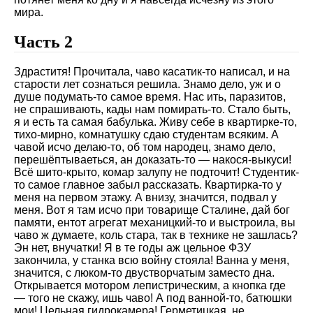
мира.
Часть 2
Здраститя! Прочитала, чаво касатик-то написал, и на
старости лет сознаться решила. Знамо дело, уж и о
душе подумать-то самое время. Нас ить, паразитов,
не спрашивають, кады нам помирать-то. Стало быть,
я и есть та самая бабулька. Живу себе в квартирке-то,
тихо-мирно, комнатушку сдаю студентам всяким. А
чавой исчо делаю-то, об том народец, знамо дело,
перешёптываеться, ан доказать-то — накося-выкуси!
Всё шито-крыто, комар залупу не подточит! Студентик-
то самое главное забыл рассказать. Квартирка-то у
меня на первом этажу. А внизу, значится, подвал у
меня. Вот я там исчо при товарище Сталине, дай бог
памяти, ентот агрегат механицкий-то и выстроила, вы
чаво ж думаете, коль стара, так в технике не зашлась?
Эн нет, внучатки! Я в те годы аж цельное ФЗУ
закончила, у станка всю войну стояла! Ванна у меня,
значится, с люком-то двустворчатым заместо дна.
Открывается мотором лепистрическим, а кнопка где
— того не скажу, ишь чаво! А под ванной-то, батюшки
мои! Цельная гидрокамера! Герметицкая, не