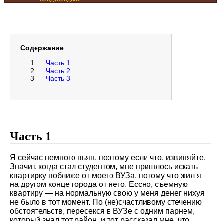
Содержание
1
Часть 1
2
Часть 2
3
Часть 3
Часть 1
Я сейчас немного пьян, поэтому если что, извиняйте.
Значит, когда стал студентом, мне пришлось искать
квартирку поближе от моего ВУЗа, потому что жил я
на другом конце города от него. Ессно, съемную
квартиру — на нормальную свою у меня денег нихуя
не было в тот момент. По (не)счастливому стечению
обстоятельств, пересекся в ВУЗе с одним парнем,
который знал тот район, и тот рассказал мне, что,