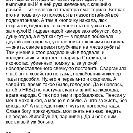
выплывешь! И в ней рука железная, с клешнёю
рачьей — из железок от трактора смастерила. Вот как
кто на помывку-то полезет, я в глазок потайной всё
подсматриваю. А там я кнопочку нажала, люк
открылси, бедолагу-то клешнёю за ногу хвать и
затянуло! В гидравлицкой камере захлебнулси, богу
душу отдал, а я тут как тут — в подвал побежала,
другой люк открыла, утопленника крючьями вытянула
— знать, самое время голубчика и на мясцо рубить!
Там у меня и стол разделочный в подвале, и
холодильник, и портрет товарища Сталина, и
иконостас, убиенных помянуть, за упокой
новопреставленного свечку-то поставить. Сварганила
я всё энто хозяйство не сама, полюбовник-инженер
тады подсобил. Ну, его я первым-то и схарчила. А
чавой-то, время такое было, голодное. Да и боялась,
штоб в НКВД не настучал, как на шпиёна-людоеда,
врага народа. С тех пор тем и пробавляюсь. Пенсия у
меня махонькая, а мясцо я люблю. А што за жисть, без
мясца-то? А на студентике я чуть не погорела тады.
Слава богу, прикинулась, мол знать не знаю, ведать
не ведаю. Живой ушёл, паршивец. Да и бес с ним,
костлявый уж больно.