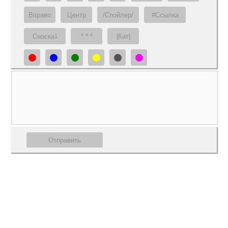
Вправо
Центр
/Спойлер/
#Ссылка
Сноска
* * *
|Кат|
1