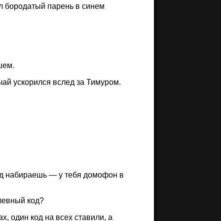
ил бородатый парень в синем
шем.
чай ускорился вслед за Тимуром.
код набираешь — у тебя домофон в
алевный код?
, один код на всех ставили, а