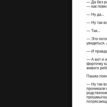
— Да без ра
— как повез
— Ну да...
— Ну так во
— Так...
— Это пото
увидеться. 
— И правда
— А вот и н
форточку к
живого реб
Пашка поеж
— Ну так в
проникали 
родственни
прошмыгнут
потрясающе