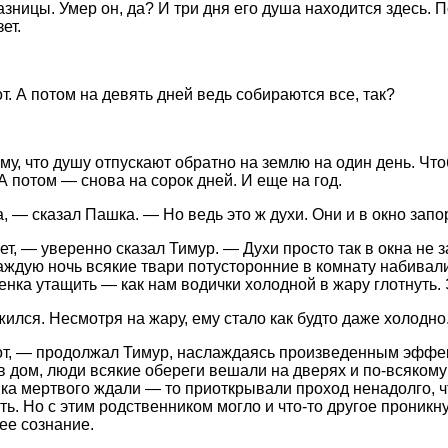
зницы. Умер он, да? И три дня его душа находится здесь. П
ет.
т. А потом на девять дней ведь собираются все, так?
му, что душу отпускают обратно на землю на один день. Что
А потом — снова на сорок дней. И еще на год.
, — сказал Пашка. — Но ведь это ж духи. Они и в окно запор
ет, — уверенно сказал Тимур. — Духи просто так в окна не 
аждую ночь всякие твари потусторонние в комнату набивали
енка утащить — как нам водички холодной в жару глотнуть. 
ился. Несмотря на жару, ему стало как будто даже холодно
от, — продолжал Тимур, наслаждаясь произведенным эффек
в дом, люди всякие обереги вешали на дверях и по-всякому 
ка мертвого ждали — то приоткрывали проход ненадолго, чт
ь. Но с этим родственником могло и что-то другое проникну
е сознание.