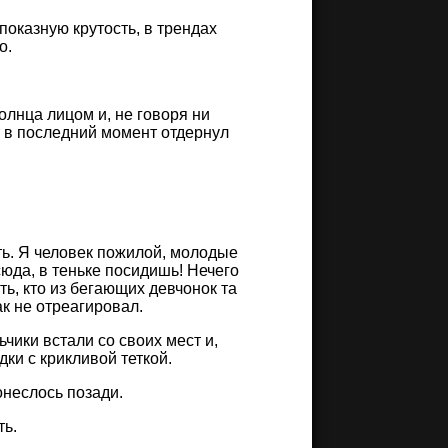
показную крутость, в трендах
о.
олнца лицом и, не говоря ни
от в последний момент отдернул
ь. Я человек пожилой, молодые
сюда, в теньке посидишь! Нечего
ть, кто из бегающих девчонок та
ак не отреагировал.
чики встали со своих мест и,
ки с крикливой теткой.
онеслось позади.
ть.