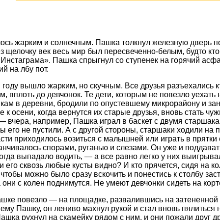
ось жарким и солнечным. Пашка толкнул железную дверь по
ез щелочку век весь мир был пересвеченно-белым, будто кто
«Инстаграма». Пашка спрыгнул со ступенек на горячий асфа
й на лбу пот.
м году вышло жарким, но скучным. Все друзья разъехались к
ем, вплоть до девчонок. Те дети, которым не повезло уехать
кам в деревни, бродили по опустевшему микрорайону и зан
 к осени, когда вернутся их старые друзья, вновь стать чу
— вчера, например, Пашка играл в баскет с двумя старшака
ы его не пустили. А с другой стороны, старшаки ходили на 
сти приходилось возиться с малышней или играть в прятки
канчивалось спорами, руганью и слезами. Он уже и поддават
огда выпадало водить, — а все равно легко у них выигрывал
ли его сквозь любые кусты видно? И кто прячется, сидя на 
 чтобы можно было сразу вскочить и понестись к столбу зас
 они с колен поднимутся. Не умеют девчонки сидеть на корто
шке повезло — на площадке, развалившись на затененной 
нему Пашку, он лениво махнул рукой и стал вновь пялиться
ашка рухнул на скамейку рядом с ним, и они пожали друг др