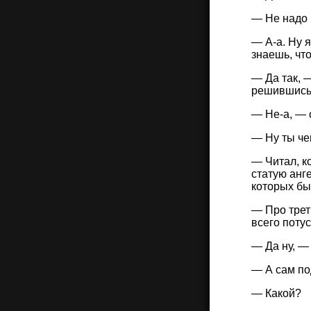
— Не надо 
— А-а. Ну я
знаешь, что
— Да так, 
решившись,
— Не-а, — 
— Ну ты че
— Читал, к
статую анг
которых бы
— Про трет
всего поту
— Да ну, —
— А сам по
— Какой?