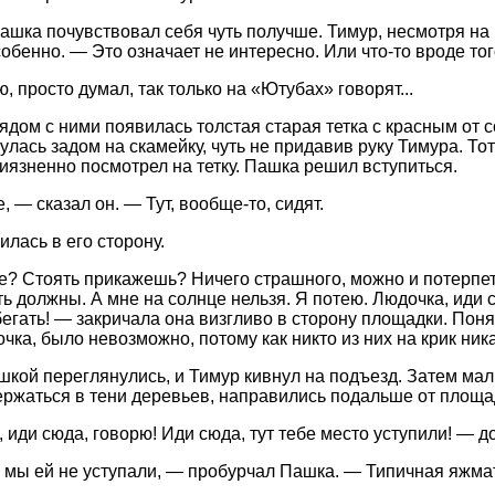
ашка почувствовал себя чуть получше. Тимур, несмотря на 
обенно. — Это означает не интересно. Или что-то вроде тог
, просто думал, так только на «Ютубах» говорят...
ядом с ними появилась толстая старая тетка с красным от с
нулась задом на скамейку, чуть не придавив руку Тимура. Т
риязненно посмотрел на тетку. Пашка решил вступиться.
 — сказал он. — Тут, вообще-то, сидят.
илась в его сторону.
е? Стоять прикажешь? Ничего страшного, можно и потерпет
ть должны. А мне на солнце нельзя. Я потею. Людочка, иди 
бегать! — закричала она визгливо в сторону площадки. Поня
чка, было невозможно, потому как никто из них на крик ник
шкой переглянулись, и Тимур кивнул на подъезд. Затем маль
ержаться в тени деревьев, направились подальше от площад
 иди сюда, говорю! Иди сюда, тут тебе место уступили! — д
 мы ей не уступали, — пробурчал Пашка. — Типичная яжма