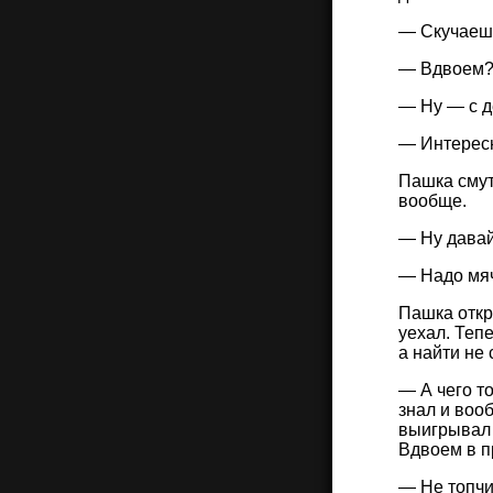
— Скучаешь
— Вдвоем?
— Ну — с д
— Интересн
Пашка смут
вообще.
— Ну давай
— Надо мяч 
Пашка откр
уехал. Теп
а найти не 
— А чего т
знал и воо
выигрывал 
Вдвоем в пр
— Не топчи