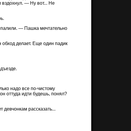
 вздохнул. — Ну вот... Не
ь.
е палили. — Пашка мечтательно
 обход делает. Еще один падик
одъезде.
ько надо все по-чистому
вон оттуда идти будешь, понял?
 девчонкам рассказать...