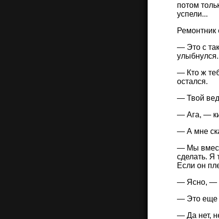
потом тольк
успели...
Ремонтник 
— Это с та
улыбнулся.
— Кто ж те
остался.
— Твой вед
— Ага, — к
— А мне с
— Мы вмест
сделать. Я 
Если он пл
— Ясно, — 
— Это еще 
— Да нет, н