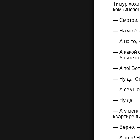
Тимур хохо
комбинезон
— Смотри, 
— На что? 
— А на то,
— А какой 
— У них чт
— А то! Во
— Ну да. С
— А семь-с
— Ну да.
— А у меня
квартире п
— Верно. —
— А то ж! 