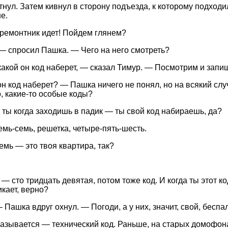
тнул. Затем кивнул в сторону подъезда, к которому подход
е.
ремонтник идет! Пойдем глянем?
— спросил Пашка. — Чего на него смотреть?
 какой он код наберет, — сказал Тимур. — Посмотрим и запи
он код наберет? — Пашка ничего не понял, но на всякий слу
о, какие-то особые коды?
т ты когда заходишь в падик — ты свой код набираешь, да?
емь-семь, решетка, четыре-пять-шесть.
емь — это твоя квартира, так?
 — сто тридцать девятая, потом тоже код. И когда ты этот 
икает, верно?
 Пашка вдруг охнул. — Погоди, а у них, значит, свой, бесп
Называется — технический код. Раньше, на старых домофонах