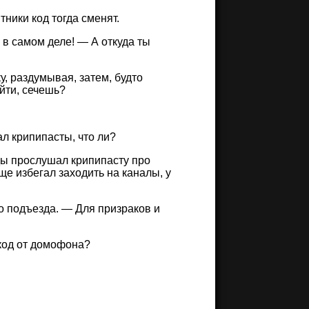
ники код тогда сменят.
, в самом деле! — А откуда ты
у, раздумывая, затем, будто
йти, сечешь?
ал крипипасты, что ли?
ды прослушал крипипасту про
ще избегал заходить на каналы, у
о подъезда. — Для призраков и
 код от домофона?