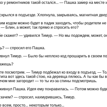
о у ремонтников такой остался... — Пашка замер на месте и
скрылся в подъезде. Хлопнула, закрываясь, магнитная двер
ким кодом можно будет в падик заходить, чтобы родители н
 — Блин, а может, так прямо и спросить его?
бе скажет? — удивился Тимур. — Но мы подождем, может, он
ь? — спросил его Пашка.
ивнул Тимур. — Было бы неплохо код прошарить в своем п
кажешь?
е посмотрим. — Тимур подбежал ко входу в подъезд. — Тол
типа вот здесь такой стою, на деревца пялюсь. А ты как бы 
ечом мне загородит — то ты из-за спины подсмотришь.
кивнул Пашка. Идея ему понравилась. — Потом можно будет
зачем? — спросил, нахмурившись, Тимур.
е всем, просто... некоторым только...