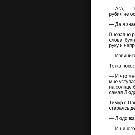
— Ага, — П
рубил не ос
— Да я знаю
Внезапно р
слова, бух
руку и неп
— Извините,
Тетка покос
— И что мн
мне уступа
на солнце 
самая Людо
Тимур с Па
стараясь д
— Людочка,
— И ничего