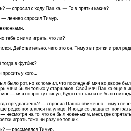
? — спросил с ходу Пашка. — Го в прятки какие?
 — лениво спросил Тимур.
евчонками.
о тебе с ними играть, что ли?
ился. Действительно, чего это он. Тимур в прятки играл ред
 тогда в футбик?
просить у кого...
ыл было рот, но вспомнил, что последний мяч во дворе был у
ерь мячи были только у старшаков. Свой мяч Пашка еще в 
смог — мяч попросту сгинул, будто его там и не было никогд
огда предлагаешь? — спросил Пашка обиженно. Тимур пере
бще редко появлялся на улице. Иногда соглашался поиграть 
— несмотря на то, что он был новеньким, мест, где спрятат
ятки играть тоже ни разу не топчик.
к? — рассмеялся Тимур.