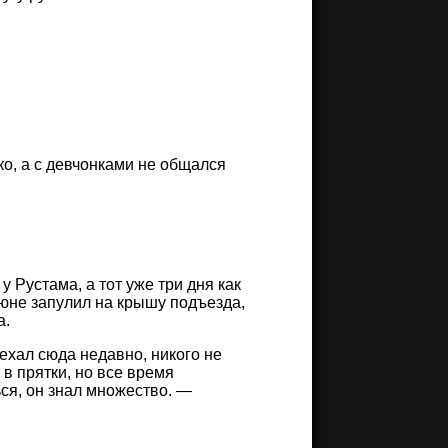
ко, а с девчонками не общался
 Рустама, а тот уже три дня как
июне запулил на крышу подъезда,
а.
ехал сюда недавно, никого не
в прятки, но все время
ься, он знал множество. —