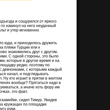
дъезда и сощурился от яркого
-то накинул на него неудачный
льт и утер мгновенно
то куда, и приходилось дружить
 на пляжи Турции или к
ово знакомились друг с другом,
жими. С одной стороны, это было
ми, которые в другое время и на
площадку редко, поэтому по
 с девчонками, с которыми каждый
ься начал, и подглядывать
. Ну кто играет в прятки в желтом
коленях вообще? Прятаться надо в
тукиваться, а иначе хоть фору им
чках, это факт.
скамейке, сидел Тимур. Увидев
 на кружащих по площадке
угу руки.