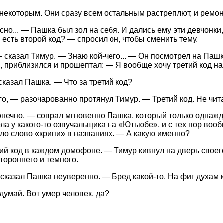
некоторым. Они сразу всем остальным растреплют, и ремонт
сно... — Пашка был зол на себя. И дались ему эти девчонки
 есть второй код? — спросил он, чтобы сменить тему.
— сказал Тимур. — Знаю кой-чего... — Он посмотрел на Пашк
 приблизился и прошептал: — Я вообще хочу третий код на
сказал Пашка. — Что за третий код?
го, — разочарованно протянул Тимур. — Третий код. Не чит
онечно, — соврал мгновенно Пашка, который только однаж
ела у какого-то озвучальщика на «Ютьюбе», и с тех пор вооб
ло слово «крипи» в названиях. — А какую именно?
ий код в каждом домофоне. — Тимур кивнул на дверь своег
стороннего и темного.
 сказал Пашка неуверенно. — Бред какой-то. На фиг духам
думай. Вот умер человек, да?