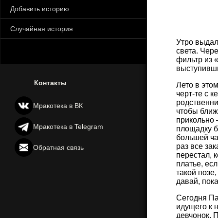
Добавить историю
Случайная история
Утро выдал
света. Чер
фильтр из 
выступивши
Контакты
Лето в это
черт-те с к
родственни
Мракотека в ВК
чтобы ближе
прикольно 
Мракотека в Telegram
площадку б
большей ча
раз все за
Обратная связь
перестал, к
платье, ес
такой позе,
давай, пока
Сегодня Па
идущего к 
девчонок. П