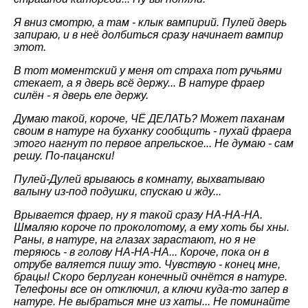
Я вниз смотрю, а там - клык вампирий. Пулей дверь
запираю, и в неё долбиться сразу начинает вампир
этот.
В тот моментский у меня от страха пот ручьями
стекает, а я дверь всё держу... В натуре фраер
силён - я дверь еле держу.
Думаю такой, короче, ЧЁ ДЕЛАТЬ? Может паханам
своим в натуре на буханку сообщить - пухай фраера
этого нагнут по первое апрельское... Не думаю - сам
решу. По-пацански!
Пулей-Дулей врываюсь в комнату, выхватываю
валыну из-под подушки, спускаю и жду...
Врывается фраер, ну я такой сразу НА-НА-НА.
Шмаляю короче по проколотому, а ему хоть бы хны.
Раны, в натуре, на глазах зарастают, но я не
теряюсь - в голову НА-НА-НА... Короче, пока он в
отрубе валяется пишу это. Чувствую - конец мне,
брацы! Скоро берлуган конечный очнётся в натуре.
Телефоны все он отключил, а ключи куда-то запер в
натуре. Не выбраться мне из хаты... Не поминайте