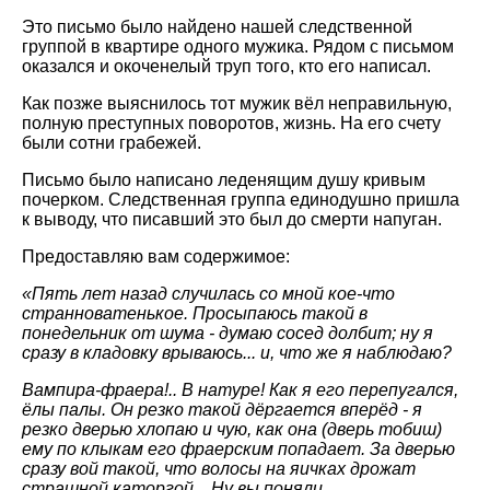
Это письмо было найдено нашей следственной
группой в квартире одного мужика. Рядом с письмом
оказался и окоченелый труп того, кто его написал.
Как позже выяснилось тот мужик вёл неправильную,
полную преступных поворотов, жизнь. На его счету
были сотни грабежей.
Письмо было написано леденящим душу кривым
почерком. Следственная группа единодушно пришла
к выводу, что писавший это был до смерти напуган.
Предоставляю вам содержимое:
«Пять лет назад случилась со мной кое-что
странноватенькое. Просыпаюсь такой в
понедельник от шума - думаю сосед долбит; ну я
сразу в кладовку врываюсь... и, что же я наблюдаю?
Вампира-фраера!.. В натуре! Как я его перепугался,
ёлы палы. Он резко такой дёргается вперёд - я
резко дверью хлопаю и чую, как она (дверь тобиш)
ему по клыкам его фраерским попадает. За дверью
сразу вой такой, что волосы на яичках дрожат
страшной каторгой... Ну вы поняли.