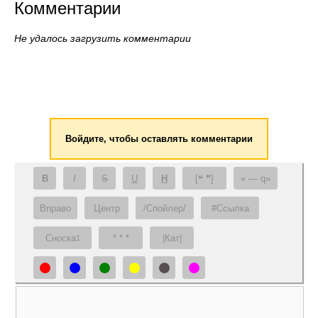
Комментарии
Не удалось загрузить комментарии
Войдите, чтобы оставлять комментарии
B
I
S
U
H
[❝ ❞]
— q
Вправо
Центр
/Спойлер/
#Ссылка
Сноска
* * *
|Кат|
1