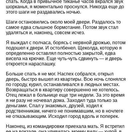
спать. Когда в привычное тиканье часов вкрался звук
шорканья, я моментально проснулся. Никогда еще до
этого шаги не раздавались ночью.
Шаги остановились около моей двери. Раздалось то
самое едва слышное бормотание. Потом звук стал
удаляться и, наконец, совсем исчез.
Я выждал с полчаса, борясь с нервной дрожью, потом
подошел к двери. И остолбенел. Щеколда, которую я
определенно оставлял полностью закрытой, едва
висела на крючке. Еще чуть-чуть сдвинуть — и дверь
откроется нараспашку.
Больше спать я не мог. Наспех собрался, открыл
дверь, быстро вышел из квартиры. Всю ночь слонялся
по городу, курил, останавливался в людных местах.
Возвращаться в квартиру совершенно не хотелось.
Отец лежал в больнице еще три недели. За это время
я ни разу не ночевал дома. Заходил туда только за
деньгами. Спал у знакомых, друзей, ходил к
родственникам, ничего не понимавшим, но в ночлеге
не отказывающим. Исходил город вдоль и поперек.
Наконец, из командировки приехала мать. Я встретил
ее на вокзале, она удивилась моему виду — худой, в