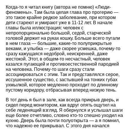
Когда-то я читал книгу (автора не помню) «Люди-
феномены». Там была целая глава про прогерию —
это такое крайне редкое заболевание, при котором
дети стареют и умирают уже в 11-12 лет. В начале
главы была иллюстрация: человек с
непропорционально большой, седой, старческой
головой держит на руках кошку. Больше всего пугали
в нем глаза — большие, какие-то полуприкрытые
веками, и улыбка — даже скорее усмешка, почему-то
сразу кажущаяся недоброй, неискренней, даже
жестокой. Этот, в общем-то несчастный, человек
казался пугающей и противоестественной пародией
на человека. Почему-то шаги сразу стали
ассоциироваться с этим. Так и представлялся серое,
иссушенное существо, с застывшей на тонких губах
ухмылкой, которое медленно проходит по длинному
пустому коридору, отбрасывая вперед низкую тень.
В тот день я был в зале, как всегда прикрыв дверь, и
сидел перед монитором, как вдруг опять ощутил на
себе леденящий взгляд. Я обернулся и услышал шаги
еще более отчетливо, словно кто-то спешно уходил на
кухню. Дверь была почти полуоткрыта — а я помнил,
что надежно ее прикрывал. С этого дня начался