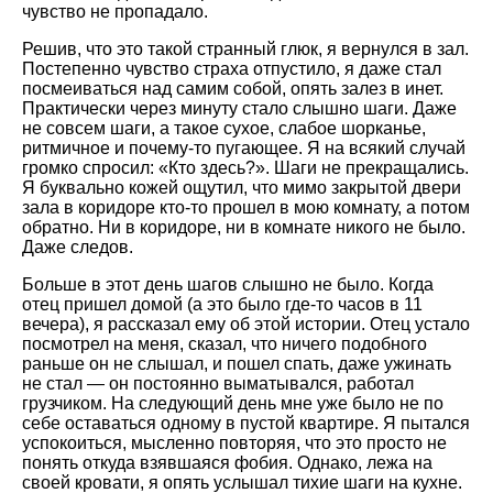
чувство не пропадало.
Решив, что это такой странный глюк, я вернулся в зал.
Постепенно чувство страха отпустило, я даже стал
посмеиваться над самим собой, опять залез в инет.
Практически через минуту стало слышно шаги. Даже
не совсем шаги, а такое сухое, слабое шорканье,
ритмичное и почему-то пугающее. Я на всякий случай
громко спросил: «Кто здесь?». Шаги не прекращались.
Я буквально кожей ощутил, что мимо закрытой двери
зала в коридоре кто-то прошел в мою комнату, а потом
обратно. Ни в коридоре, ни в комнате никого не было.
Даже следов.
Больше в этот день шагов слышно не было. Когда
отец пришел домой (а это было где-то часов в 11
вечера), я рассказал ему об этой истории. Отец устало
посмотрел на меня, сказал, что ничего подобного
раньше он не слышал, и пошел спать, даже ужинать
не стал — он постоянно выматывался, работал
грузчиком. На следующий день мне уже было не по
себе оставаться одному в пустой квартире. Я пытался
успокоиться, мысленно повторяя, что это просто не
понять откуда взявшаяся фобия. Однако, лежа на
своей кровати, я опять услышал тихие шаги на кухне.