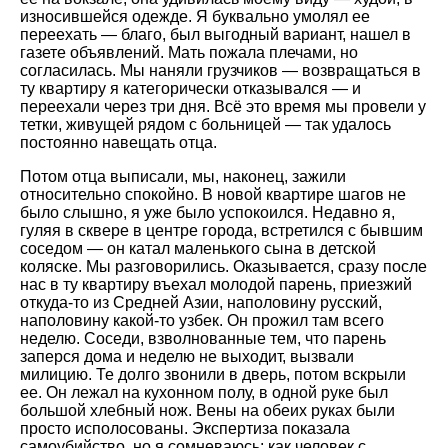
износившейся одежде. Я буквально умолял ее
переехать — благо, был выгодный вариант, нашел в
газете объявлений. Мать пожала плечами, но
согласилась. Мы наняли грузчиков — возвращаться в
ту квартиру я категорически отказывался — и
переехали через три дня. Всё это время мы провели у
тетки, живущей рядом с больницей — так удалось
постоянно навещать отца.
Потом отца выписали, мы, наконец, зажили
относительно спокойно. В новой квартире шагов не
было слышно, я уже было успокоился. Недавно я,
гуляя в сквере в центре города, встретился с бывшим
соседом — он катал маленького сына в детской
коляске. Мы разговорились. Оказывается, сразу после
нас в ту квартиру въехал молодой парень, приезжий
откуда-то из Средней Азии, наполовину русский,
наполовину какой-то узбек. Он прожил там всего
неделю. Соседи, взволнованные тем, что парень
заперся дома и неделю не выходит, вызвали
милицию. Те долго звонили в дверь, потом вскрыли
ее. Он лежал на кухонном полу, в одной руке был
большой хлебный нож. Вены на обеих руках были
просто исполосованы. Экспертиза показала
самоубийство, но я сомневаюсь: как человек с