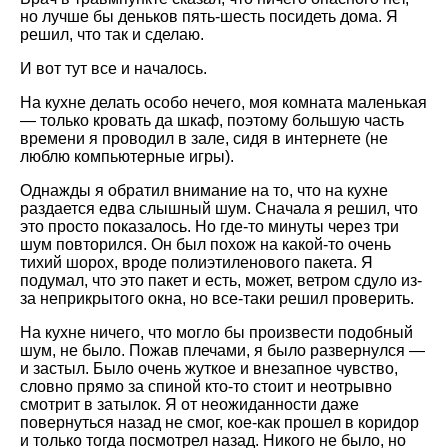
но лучше бы деньков пять-шесть посидеть дома. Я
решил, что так и сделаю.
И вот тут все и началось.
На кухне делать особо нечего, моя комната маленькая
— только кровать да шкаф, поэтому большую часть
времени я проводил в зале, сидя в интернете (не
люблю компьютерные игры).
Однажды я обратил внимание на то, что на кухне
раздается едва слышный шум. Сначала я решил, что
это просто показалось. Но где-то минуты через три
шум повторился. Он был похож на какой-то очень
тихий шорох, вроде полиэтиленового пакета. Я
подумал, что это пакет и есть, может, ветром сдуло из-
за неприкрытого окна, но все-таки решил проверить.
На кухне ничего, что могло бы произвести подобный
шум, не было. Пожав плечами, я было развернулся —
и застыл. Было очень жуткое и внезапное чувство,
словно прямо за спиной кто-то стоит и неотрывно
смотрит в затылок. Я от неожиданности даже
повернуться назад не смог, кое-как прошел в коридор
и только тогда посмотрел назад. Никого не было, но