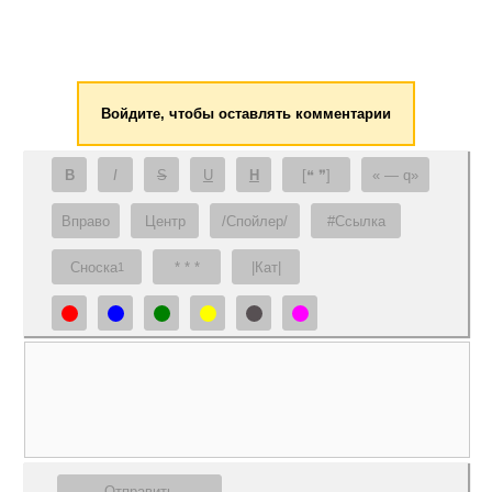
Войдите, чтобы оставлять комментарии
B
I
S
U
H
[❝ ❞]
— q
Вправо
Центр
/Спойлер/
#Ссылка
Сноска
* * *
|Кат|
1