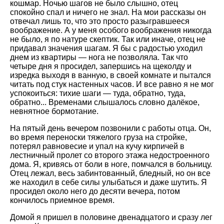
кошмар. Ночью шагов не было слышно, отец
спокойно спал и ничего не знал. На мои рассказы он
отвечал лишь то, что это просто разыгравшееся
воображение. А у меня особого воображения никогда
не было, я по натуре скептик. Так или иначе, отец не
придавал значения шагам. Я бы с радостью уходил
днем из квартиры — нога не позволяла. Так что
четыре дня я просидел, запершись на щеколду и
изредка выходя в ванную, в своей комнате и пытался
читать под стук настенных часов. И все равно я не мог
успокоиться: тихие шаги — туда, обратно, туда,
обратно... Временами слышалось словно далёкое,
невнятное бормотание.
На пятый день вечером позвонили с работы отца. Он,
во время переноски тяжелого груза на стройке,
потерял равновесие и упал на кучу кирпичей в
лестничный пролет со второго этажа недостроенного
дома. Я, кривясь от боли в ноге, помчался в больницу.
Отец лежал, весь забинтованный, бледный, но он все
же находил в себе силы улыбаться и даже шутить. Я
просидел около него до десяти вечера, потом
кончилось приемное время.
Домой я пришел в половине двенадцатого и сразу лег