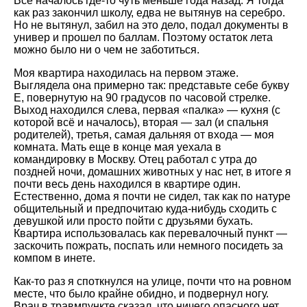
Всё началось где-то чуть меньше года назад. Я тогда
как раз закончил школу, едва не вытянув на серебро.
Но не вытянул, забил на это дело, подал документы в
универ и прошел по баллам. Поэтому остаток лета
можно было ни о чем не заботиться.
Моя квартира находилась на первом этаже.
Выглядела она примерно так: представьте себе букву
Е, повернутую на 90 градусов по часовой стрелке.
Выход находился слева, первая «палка» — кухня (с
которой всё и началось), вторая — зал (и спальня
родителей), третья, самая дальняя от входа — моя
комната. Мать еще в конце мая уехала в
командировку в Москву. Отец работал с утра до
поздней ночи, домашних животных у нас нет, в итоге я
почти весь день находился в квартире один.
Естественно, дома я почти не сидел, так как по натуре
общительный и предпочитаю куда-нибудь сходить с
девушкой или просто пойти с друзьями бухать.
Квартира использовалась как перевалочный пункт —
заскочить пожрать, поспать или немного посидеть за
компом в инете.
Как-то раз я споткнулся на улице, почти что на ровном
месте, что было крайне обидно, и подвернул ногу.
Врач в травмпункте сказал, что ничего опасного нет,