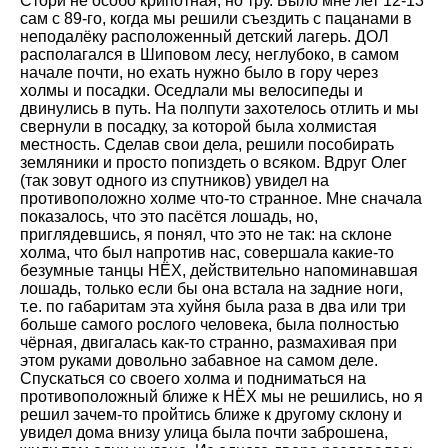
Стори не особо крипотная, но тру. Было мне лет 12-13
сам с 89-го, когда мы решили съездить с пацанами в
неподалёку расположенный детский лагерь. ДОЛ
располагался в Шиповом лесу, неглубоко, в самом
начале почти, но ехать нужно было в гору через
холмы и посадки. Оседлали мы велосипеды и
двинулись в путь. На полпути захотелось отлить и мы
свернули в посадку, за которой была холмистая
местность. Сделав свои дела, решили пособирать
земляники и просто попиздеть о всяком. Вдруг Олег
(так зовут одного из спутников) увидел на
противоположно холме что-то странное. Мне сначала
показалось, что это пасётся лошадь, но,
приглядевшись, я понял, что это не так: на склоне
холма, что был напротив нас, совершала какие-то
безумные танцы НЁХ, действительно напоминавшая
лошадь, только если бы она встала на задние ноги,
т.е. по габаритам эта хуйня была раза в два или три
больше самого рослого человека, была полностью
чёрная, двигалась как-то странно, размахивая при
этом руками довольно забавное на самом деле.
Спускаться со своего холма и подниматься на
противоположный ближе к НЁХ мы не решились, но я
решил зачем-то пройтись ближе к другому склону и
увидел дома внизу улица была почти заброшена,