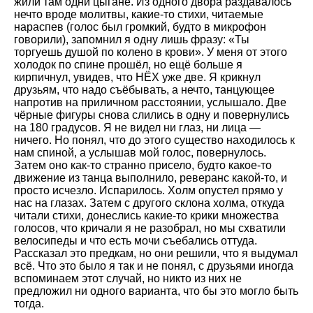
жили там одни цыгане. Из одного двора раздавалось
нечто вроде молитвы, какие-то стихи, читаемые
нараспев (голос был громкий, будто в микрофон
говорили), запомнил я одну лишь фразу: «Ты
торгуешь душой по колено в крови». У меня от этого
холодок по спине прошёл, но ещё больше я
кирпичнул, увидев, что НЁХ уже две. Я крикнул
друзьям, что надо съёбывать, а нечто, танцующее
напротив на приличном расстоянии, услышало. Две
чёрные фигуры снова слились в одну и повернулись
на 180 градусов. Я не видел ни глаз, ни лица —
ничего. Но понял, что до этого существо находилось к
нам спиной, а услышав мой голос, повернулось.
Затем оно как-то странно присело, будто какое-то
движение из танца выполнило, реверанс какой-то, и
просто исчезло. Испарилось. Холм опустел прямо у
нас на глазах. Затем с другого склона холма, откуда
читали стихи, донеслись какие-то крики множества
голосов, что кричали я не разобрал, но мы схватили
велосипеды и что есть мочи съебались оттуда.
Рассказал это предкам, но они решили, что я выдумал
всё. Что это было я так и не понял, с друзьями иногда
вспоминаем этот случай, но никто из них не
предложил ни одного варианта, что бы это могло быть
тогда.