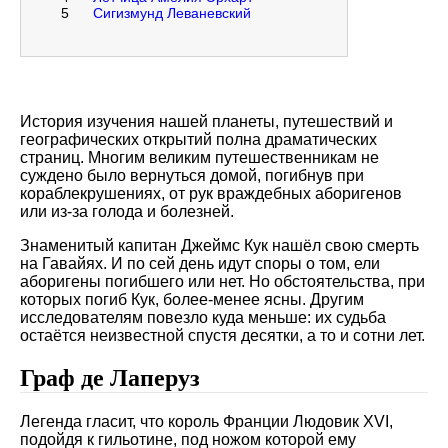
5
Сигизмунд Леваневский
История изучения нашей планеты, путешествий и
географических открытий полна драматических
страниц. Многим великим путешественникам не
суждено было вернуться домой, погибнув при
кораблекрушениях, от рук враждебных аборигенов
или из-за голода и болезней.
Знаменитый капитан Джеймс Кук нашёл свою смерть
на Гавайях. И по сей день идут споры о том, ели
аборигены погибшего или нет. Но обстоятельства, при
которых погиб Кук, более-менее ясны. Другим
исследователям повезло куда меньше: их судьба
остаётся неизвестной спустя десятки, а то и сотни лет.
Граф де Лаперуз
Легенда гласит, что король Франции Людовик XVI,
подойдя к гильотине, под ножом которой ему