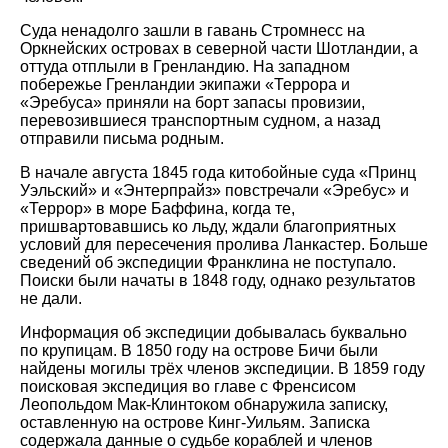
Суда ненадолго зашли в гавань Стромнесс на
Оркнейских островах в северной части Шотландии, а
оттуда отплыли в Гренландию. На западном
побережье Гренландии экипажи «Террора и
«Эребуса» приняли на борт запасы провизии,
перевозившиеся транспортным судном, а назад
отправили письма родным.
В начале августа 1845 года китобойные суда «Принц
Уэльский» и «Энтерпрайз» повстречали «Эребус» и
«Террор» в море Баффина, когда те,
пришвартовавшись ко льду, ждали благоприятных
условий для пересечения пролива Ланкастер. Больше
сведений об экспедиции Франклина не поступало.
Поиски были начаты в 1848 году, однако результатов
не дали.
Информация об экспедиции добывалась буквально
по крупицам. В 1850 году на острове Бичи были
найдены могилы трёх членов экспедиции. В 1859 году
поисковая экспедиция во главе с Френсисом
Леопольдом Мак-Клинтоком обнаружила записку,
оставленную на острове Кинг-Уильям. Записка
содержала данные о судьбе кораблей и членов