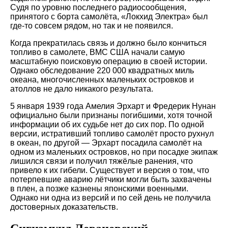
Судя по уровню последнего радиосообщения,
принятого с борта самолёта, «Локхид Электра» был
где-то совсем рядом, но так и не появился.
Когда прекратилась связь и должно было кончиться
топливо в самолете, ВМС США начали самую
масштабную поисковую операцию в своей истории.
Однако обследование 220 000 квадратных миль
океана, многочисленных маленьких островков и
атоллов не дало никакого результата.
5 января 1939 года Амелия Эрхарт и Фредерик Нунан
официально были признаны погибшими, хотя точной
информации об их судьбе нет до сих пор. По одной
версии, истративший топливо самолёт просто рухнул
в океан, по другой — Эрхарт посадила самолёт на
одном из маленьких островков, но при посадке экипаж
лишился связи и получил тяжёлые ранения, что
привело к их гибели. Существует и версия о том, что
потерпевшие аварию лётчики могли быть захвачены
в плен, а позже казнены японскими военными.
Однако ни одна из версий и по сей день не получила
достоверных доказательств.