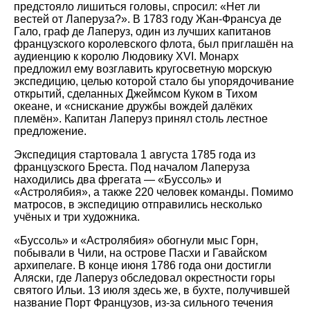
предстояло лишиться головы, спросил: «Нет ли
вестей от Лаперуза?». В 1783 году Жан-Франсуа де
Гало, граф де Лаперуз, один из лучших капитанов
французского королевского флота, был приглашён на
аудиенцию к королю Людовику XVI. Монарх
предложил ему возглавить кругосветную морскую
экспедицию, целью которой стало бы упорядочивание
открытий, сделанных Джеймсом Куком в Тихом
океане, и «снискание дружбы вождей далёких
племён». Капитан Лаперуз принял столь лестное
предложение.
Экспедиция стартовала 1 августа 1785 года из
французского Бреста. Под началом Лаперуза
находились два фрегата — «Буссоль» и
«Астролябия», а также 220 человек команды. Помимо
матросов, в экспедицию отправились несколько
учёных и три художника.
«Буссоль» и «Астролябия» обогнули мыс Горн,
побывали в Чили, на острове Пасхи и Гавайском
архипелаге. В конце июня 1786 года они достигли
Аляски, где Лаперуз обследовал окрестности горы
святого Ильи. 13 июля здесь же, в бухте, получившей
название Порт Французов, из-за сильного течения