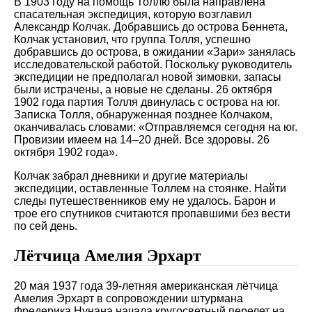
В 1903 году на помощь Толлю была направлена
спасательная экспедиция, которую возглавил
Александр Колчак. Добравшись до острова Беннета,
Колчак установил, что группа Толля, успешно
добравшись до острова, в ожидании «Зари» занялась
исследовательской работой. Поскольку руководитель
экспедиции не предполагал новой зимовки, запасы
были истрачены, а новые не сделаны. 26 октября
1902 года партия Толля двинулась с острова на юг.
Записка Толля, обнаруженная позднее Колчаком,
оканчивалась словами: «Отправляемся сегодня на юг.
Провизии имеем на 14–20 дней. Все здоровы. 26
октября 1902 года».
Колчак забрал дневники и другие материалы
экспедиции, оставленные Толлем на стоянке. Найти
следы путешественников ему не удалось. Барон и
трое его спутников считаются пропавшими без вести
по сей день.
Лётчица Амелия Эрхарт
20 мая 1937 года 39-летняя американская лётчица
Амелия Эрхарт в сопровождении штурмана
Фредерика Нунана начала кругосветный перелет на