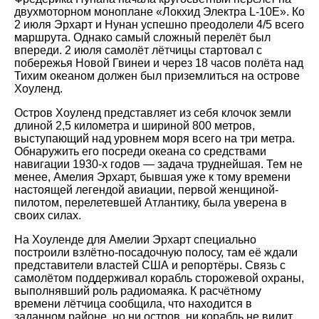
двухмоторном моноплане «Локхид Электра L-10E». Ко
2 июля Эрхарт и Нунан успешно преодолели 4/5 всего
маршрута. Однако самый сложный перелёт был
впереди. 2 июля самолёт лётчицы стартовал с
побережья Новой Гвинеи и через 18 часов полёта над
Тихим океаном должен был приземлиться на острове
Хоуленд.
Остров Хоуленд представляет из себя клочок земли
длиной 2,5 километра и шириной 800 метров,
выступающий над уровнем моря всего на три метра.
Обнаружить его посреди океана со средствами
навигации 1930-х годов — задача труднейшая. Тем не
менее, Амелия Эрхарт, бывшая уже к тому времени
настоящей легендой авиации, первой женщиной-
пилотом, перелетевшей Атлантику, была уверена в
своих силах.
На Хоуленде для Амелии Эрхарт специально
построили взлётно-посадочную полосу, там её ждали
представители властей США и репортёры. Связь с
самолётом поддерживал корабль сторожевой охраны,
выполнявший роль радиомаяка. К расчётному
времени лётчица сообщила, что находится в
заданном районе, но ни остров, ни корабль не видит.