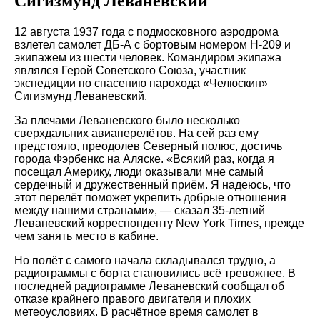
Сигизмунд Леваневский
12 августа 1937 года с подмосковного аэродрома
взлетел самолет ДБ-А с бортовым номером Н-209 и
экипажем из шести человек. Командиром экипажа
являлся Герой Советского Союза, участник
экспедиции по спасению парохода «Челюскин»
Сигизмунд Леваневский.
За плечами Леваневского было несколько
сверхдальних авиаперелётов. На сей раз ему
предстояло, преодолев Северный полюс, достичь
города Фэрбенкс на Аляске. «Всякий раз, когда я
посещал Америку, люди оказывали мне самый
сердечный и дружественный приём. Я надеюсь, что
этот перелёт поможет укрепить добрые отношения
между нашими странами», — сказал 35-летний
Леваневский корреспонденту New York Times, прежде
чем занять место в кабине.
Но полёт с самого начала складывался трудно, а
радиограммы с борта становились всё тревожнее. В
последней радиограмме Леваневский сообщал об
отказе крайнего правого двигателя и плохих
метеоусловиях. В расчётное время самолет в