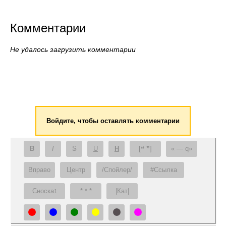
Комментарии
Не удалось загрузить комментарии
Войдите, чтобы оставлять комментарии
B
I
S
U
H
[❝ ❞]
— q
Вправо
Центр
/Спойлер/
#Ссылка
Сноска
* * *
|Кат|
1