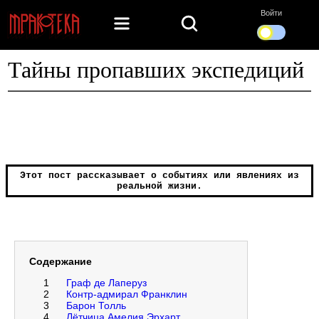
Войти
Тайны пропавших экспедиций
Этот пост рассказывает о событиях или явлениях из
реальной жизни.
Содержание
1
Граф де Лаперуз
2
Контр-адмирал Франклин
3
Барон Толль
4
Лётчица Амелия Эрхарт