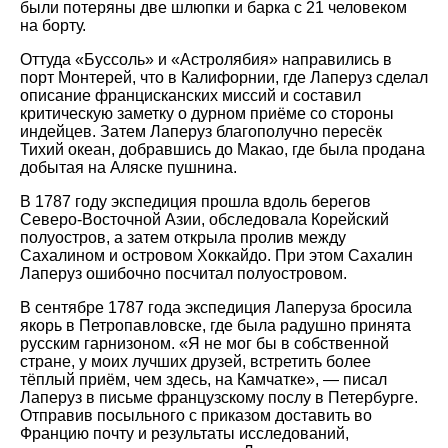
были потеряны две шлюпки и барка с 21 человеком
на борту.
Оттуда «Буссоль» и «Астролябия» направились в
порт Монтерей, что в Калифорнии, где Лаперуз сделал
описание францисканских миссий и составил
критическую заметку о дурном приёме со стороны
индейцев. Затем Лаперуз благополучно пересёк
Тихий океан, добравшись до Макао, где была продана
добытая на Аляске пушнина.
В 1787 году экспедиция прошла вдоль берегов
Северо-Восточной Азии, обследовала Корейский
полуостров, а затем открыла пролив между
Сахалином и островом Хоккайдо. При этом Сахалин
Лаперуз ошибочно посчитал полуостровом.
В сентябре 1787 года экспедиция Лаперуза бросила
якорь в Петропавловске, где была радушно принята
русским гарнизоном. «Я не мог бы в собственной
стране, у моих лучших друзей, встретить более
тёплый приём, чем здесь, на Камчатке», — писал
Лаперуз в письме французскому послу в Петербурге.
Отправив посыльного с приказом доставить во
Францию почту и результаты исследований,