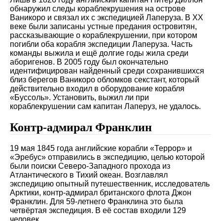
обнаружил следы кораблекрушения на острове
Ваникоро и связал их с экспедицией Лаперуза. В XX
веке были записаны устные предания островитян,
рассказывающие о кораблекрушении, при котором
погибли оба корабля экспедиции Лаперуза. Часть
команды выжила и ещё долгие годы жила среди
аборигенов. В 2005 году был окончательно
идентифицирован найденный среди сохранившихся
близ берегов Ваникоро обломков секстант, который
действительно входил в оборудование корабля
«Буссоль». Установить, выжил ли при
кораблекрушении сам капитан Лаперуз, не удалось.
Контр-адмирал Франклин
19 мая 1845 года английские корабли «Террор» и
«Эребус» отправились в экспедицию, целью которой
были поиски Северо-Западного прохода из
Атлантического в Тихий океан. Возглавлял
экспедицию опытный путешественник, исследователь
Арктики, контр-адмирал британского флота Джон
Франклин. Для 59-летнего Франклина это была
четвёртая экспедиция. В её состав входили 129
человек.