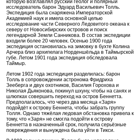
которую возглавлял русский геолог и полярный
исследователь барон Эдуард Васильевич Толль.
Экспедиция была снаряжена Императорской
Академией наук и имела основной целью
исследование части Северного Ледовитого океана к
северу от Новосибирских островов и поиск
легендарной Земли Санникова. В состав экспедиции
входили более 20 человек. Осенью 1900 года
экспедиция остановилась на зимовку в бухте Колина
Арчера близ архипелага Норденшёльда в Таймырской
губе. Летом 1901 года экспедиция обследовала
Таймыр.
Летом 1902 года экспедиция разделилась: барон
Толль в сопровождении астронома Фридриха
Зееберга и двух охотников, Василия Горохова и
Николая Дьяконова, покинул шхуну, чтобы на санях и
шлюпках совершить переход на остров Беннетта.
Предполагалось, что через два месяца «Заря»
подойдёт к острову Беннета, чтобы забрать группу
Толля. Однако тяжёлая ледовая обстановка привела к
тому, что «Заря» не смогла подойти к острову
Беннетта в назначенный срок, получила серьёзные
повреждения и вынуждена была уйти в Тикси.