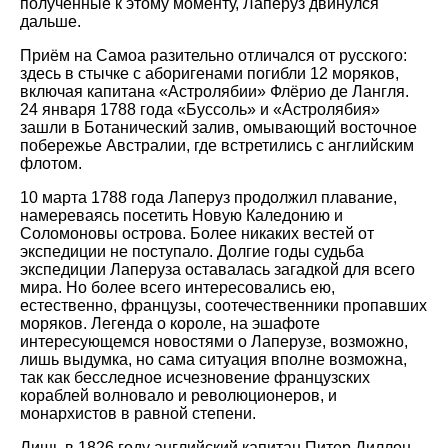
полученные к этому моменту, Лаперуз двинулся
дальше.
Приём на Самоа разительно отличался от русского:
здесь в стычке с аборигенами погибли 12 моряков,
включая капитана «Астролябии» Флёрио де Лангля.
24 января 1788 года «Буссоль» и «Астролябия»
зашли в Ботанический залив, омывающий восточное
побережье Австралии, где встретились с английским
флотом.
10 марта 1788 года Лаперуз продолжил плавание,
намереваясь посетить Новую Каледонию и
Соломоновы острова. Более никаких вестей от
экспедиции не поступало. Долгие годы судьба
экспедиции Лаперуза оставалась загадкой для всего
мира. Но более всего интересовались ею,
естественно, французы, соотечественники пропавших
моряков. Легенда о короле, на эшафоте
интересующемся новостями о Лаперузе, возможно,
лишь выдумка, но сама ситуация вполне возможна,
так как бесследное исчезновение французских
кораблей волновало и революционеров, и
монархистов в равной степени.
Лишь в 1826 году английский капитан Питер Диллон