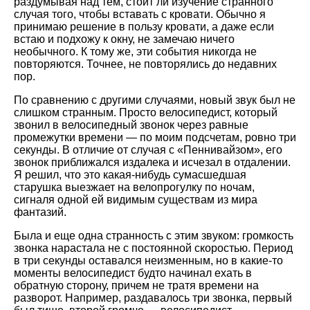
раздумывая над тем, стоит ли изучение странного
случая того, чтобы вставать с кровати. Обычно я
принимаю решение в пользу кровати, а даже если
встаю и подхожу к окну, не замечаю ничего
необычного. К тому же, эти события никогда не
повторяются. Точнее, не повторялись до недавних
пор.
По сравнению с другими случаями, новый звук был не
слишком странным. Просто велосипедист, который
звонил в велосипедный звонок через равные
промежутки времени — по моим подсчетам, ровно три
секунды. В отличие от случая с
Пеннивайзом
, его
звонок приближался издалека и исчезал в отдалении.
Я решил, что это какая-нибудь сумасшедшая
старушка выезжает на велопрогулку по ночам,
сигналя одной ей видимым существам из мира
фантазий.
Была и еще одна странность с этим звуком: громкость
звонка нарастала не с постоянной скоростью. Период
в три секунды оставался неизменным, но в какие-то
моменты велосипедист будто начинал ехать в
обратную сторону, причем не тратя времени на
разворот. Например, раздавалось три звонка, первый