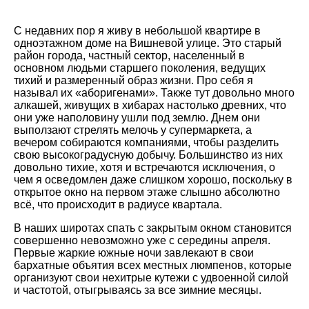
С недавних пор я живу в небольшой квартире в
одноэтажном доме на Вишневой улице. Это старый
район города, частный сектор, населенный в
основном людьми старшего поколения, ведущих
тихий и размеренный образ жизни. Про себя я
называл их
аборигенами
. Также тут довольно много
алкашей, живущих в хибарах настолько древних, что
они уже наполовину ушли под землю. Днем они
выползают стрелять мелочь у супермаркета, а
вечером собираются компаниями, чтобы разделить
свою высокоградусную добычу. Большинство из них
довольно тихие, хотя и встречаются исключения, о
чем я осведомлен даже слишком хорошо, поскольку в
открытое окно на первом этаже слышно абсолютно
всё, что происходит в радиусе квартала.
В наших широтах спать с закрытым окном становится
совершенно невозможно уже с середины апреля.
Первые жаркие южные ночи завлекают в свои
бархатные объятия всех местных люмпенов, которые
организуют свои нехитрые кутежи с удвоенной силой
и частотой, отыгрываясь за все зимние месяцы.