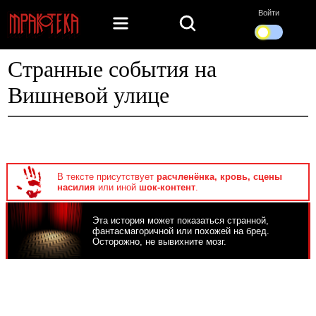
Войти
Странные события на
Вишневой улице
В тексте присутствует
расчленёнка, кровь, сцены
насилия
или иной
шок-контент
.
Эта история может показаться странной,
фантасмагоричной или похожей на бред.
Осторожно, не вывихните мозг.