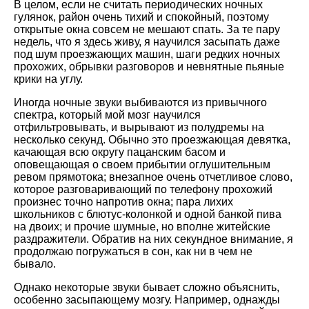
В целом, если не считать периодических ночных
гулянок, район очень тихий и спокойный, поэтому
открытые окна совсем не мешают спать. За те пару
недель, что я здесь живу, я научился засыпать даже
под шум проезжающих машин, шаги редких ночных
прохожих, обрывки разговоров и невнятные пьяные
крики на углу.
Иногда ночные звуки выбиваются из привычного
спектра, который мой мозг научился
отфильтровывать, и вырывают из полудремы на
несколько секунд. Обычно это проезжающая девятка,
качающая всю округу пацанским басом и
оповещающая о своем прибытии оглушительным
ревом прямотока; внезапное очень отчетливое слово,
которое разговаривающий по телефону прохожий
произнес точно напротив окна; пара лихих
школьников с блютус-колонкой и одной банкой пива
на двоих; и прочие шумные, но вполне житейские
раздражители. Обратив на них секундное внимание, я
продолжаю погружаться в сон, как ни в чем не
бывало.
Однако некоторые звуки бывает сложно объяснить,
особенно засыпающему мозгу. Например, однажды