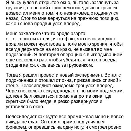
Я высунулся в открытое окно, пытаясь заглянуть за
грузовик, но резкий скрип велосипедных покрышек
возвестил меня о том, что незнакомец отодвинулся
назад. Стоило мне вернуться на прежнюю позицию,
как он снова продвинулся вперед.
Меня захватило что-то вроде азарта
естествоиспытателя, и тот факт, что велосипедист
вряд ли может чувствовать поле моего зрения, чтобы
всегда держаться на его краю, не вызвал во мне
подозрений. Я повторил операцию с выглядыванием
еще несколько раз, чтобы убедиться, что он всегда
отодвигается, скрываясь за грузовиком.
Тогда я решил провести новый эксперимент. Встал с
подоконника и отошел от окна, прижавшись спиной к
стене. Велосипедист ожидаемо тронулся вперед.
Через несколько секунд, когда он, по моим подсчетам,
должен был оказаться прямо напротив окна, где
скрыться было негде, я резко развернулся и
уставился в окно.
Велосипедист как будто все время ждал меня и вовсе
никуда не ехал. Он стоял прямо под уличным
фонарем, оперевшись на одну ногу, и смотрел ровно