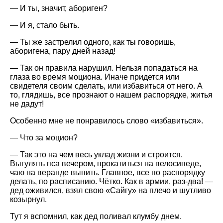
— И ты, значит, абориген?
— И я, стало быть.
— Ты же застрелил одного, как ты говоришь,
аборигена, пару дней назад!
— Так он правила нарушил. Нельзя попадаться на
глаза во время моциона. Иначе придется или
свидетеля своим сделать, или избавиться от него. А
то, глядишь, все прознают о нашем распорядке, житья
не дадут!
Особенно мне не понравилось слово
избавиться
.
— Что за моцион?
— Так это на чем весь уклад жизни и строится.
Выгулять пса вечером, прокатиться на велосипеде,
чаю на веранде выпить. Главное, все по распорядку
делать, по расписанию. Чётко. Как в армии, раз-два! —
дед оживился, взял свою
Сайгу
на плечо и шутливо
козырнул.
Тут я вспомнил, как дед поливал клумбу днем.