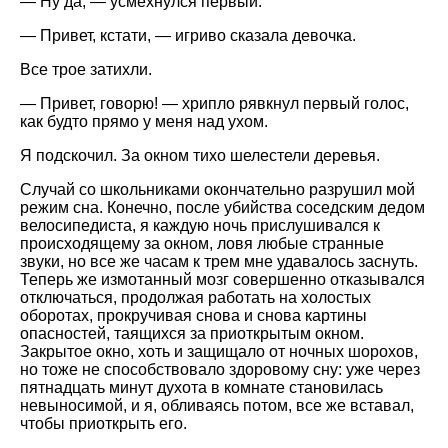
— Ну да, — усмехнулся первый.
— Привет, кстати, — игриво сказала девочка.
Все трое затихли.
— Привет, говорю! — хрипло рявкнул первый голос,
как будто прямо у меня над ухом.
Я подскочил. За окном тихо шелестели деревья.
Случай со школьниками окончательно разрушил мой
режим сна. Конечно, после убийства соседским дедом
велосипедиста, я каждую ночь прислушивался к
происходящему за окном, ловя любые странные
звуки, но все же часам к трем мне удавалось заснуть.
Теперь же измотанный мозг совершенно отказывался
отключаться, продолжая работать на холостых
оборотах, прокручивая снова и снова картины
опасностей, таящихся за приоткрытым окном.
Закрытое окно, хоть и защищало от ночных шорохов,
но тоже не способствовало здоровому сну: уже через
пятнадцать минут духота в комнате становилась
невыносимой, и я, обливаясь потом, все же вставал,
чтобы приоткрыть его.