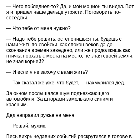
— Чего побледнел-то? Да, и мой моцион ты видел. Вот
я и пришел наше дельце утрясти. Поговорить по-
соседски.
— Что тебе от меня нужно?
— Надо тебе решить, остепенишься ты, будешь с
нами жить по-свойски, как спокон веков да до
скончания времен заведено, или же продолжишь как
птичка порхать с места на место, не зная своей земли,
не зная корней?
— И если я не захочу с вами жить?
— Так сказал же уже, что будет, — нахмурился дед.
За окном послышался шум подъезжающего
автомобиля. За шторами замелькало синим и
красным.
Дед направил ружье на меня.
— Решай, мужик.
Весь вихрь недавних событий раскрутился в голове в