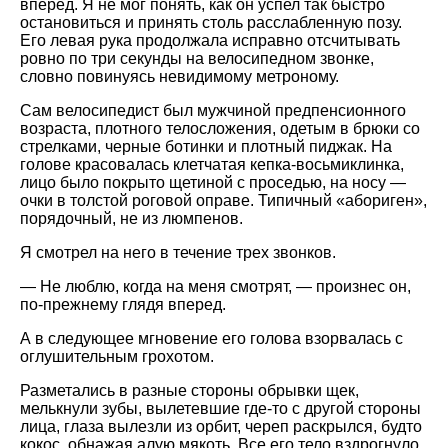
вперед. Я не мог понять, как он успел так быстро
остановиться и принять столь расслабленную позу.
Его левая рука продолжала исправно отсчитывать
ровно по три секунды на велосипедном звонке,
словно повинуясь невидимому метроному.
Сам велосипедист был мужчиной предпенсионного
возраста, плотного телосложения, одетым в брюки со
стрелками, черные ботинки и плотный пиджак. На
голове красовалась клетчатая кепка-восьмиклинка,
лицо было покрыто щетиной с проседью, на носу —
очки в толстой роговой оправе. Типичный
абориген
,
порядочный, не из люмпенов.
Я смотрел на него в течение трех звонков.
— Не люблю, когда на меня смотрят, — произнес он,
по-прежнему глядя вперед.
А в следующее мгновение его голова взорвалась с
оглушительным грохотом.
Разметались в разные стороны обрывки щек,
мелькнули зубы, вылетевшие где-то с другой стороны
лица, глаза вылезли из орбит, череп раскрылся, будто
кокос, обнажая алую мякоть. Все его тело вздрогнуло