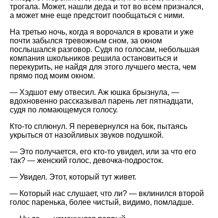
трогала. Может, нашли деда и тот во всем признался,
а может мне еще предстоит пообщаться с ними.
На третью ночь, когда я ворочался в кровати и уже
почти забылся тревожным сном, за окном
послышался разговор. Судя по голосам, небольшая
компания школьников решила остановиться и
перекурить, не найдя для этого лучшего места, чем
прямо под моим окном.
— Хэдшот ему отвесил. Аж юшка брызнула, —
вдохновенно рассказывал парень лет пятнадцати,
судя по ломающемуся голосу.
Кто-то сплюнул. Я перевернулся на бок, пытаясь
укрыться от назойливых звуков подушкой.
— Это получается, его кто-то увидел, или за что его
так? — женский голос, девочка-подросток.
— Увидел. Этот, который тут живет.
— Который нас слушает, что ли? — вклинился второй
голос паренька, более чистый, видимо, помладше.