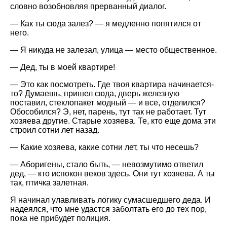
словно возобновляя прерванный диалог.
— Как ты сюда залез? — я медленно попятился от
него.
— Я никуда не залезал, улица — место общественное.
— Дед, ты в моей квартире!
— Это как посмотреть. Где твоя квартира начинается-
то? Думаешь, пришел сюда, дверь железную
поставил, стеклопакет модный — и все, отделился?
Обособился? Э, нет, парень, тут так не работает. Тут
хозяева другие. Старые хозяева. Те, кто еще дома эти
строил сотни лет назад.
— Какие хозяева, какие сотни лет, ты что несешь?
— Аборигены, стало быть, — невозмутимо ответил
дед, — кто испокон веков здесь. Они тут хозяева. А ты
так, птичка залетная.
Я начинал улавливать логику сумасшедшего деда. И
надеялся, что мне удастся заболтать его до тех пор,
пока не прибудет полиция.