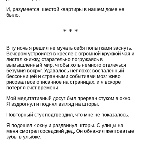
И, разумеется, шестой квартиры в нашем доме не
было.
* * *
В ту ночь я решил не мучать себя попытками заснуть.
Вечером устроился в кресле с огромной кружкой чая и
листал книжку, старательно погружаясь в
вымышленный мир, чтобы хоть немного отвлечься
безумия вокруг. Удавалось неплохо: воспаленный
бессонницей и странными событиями мозг живо
рисовал все описанное на страницах, и я вскоре
потерял счет времени.
Мой медитативный досуг был прерван стуком в окно.
Я вздрогнул и поднял взгляд на шторы.
Повторный стук подтвердил, что мне не показалось.
Я подошел к окну и раздвинул шторы. С улицы на
меня смотрел соседский дед. Он обнажил желтоватые
зубы в улыбке.