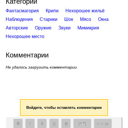
Категории
Фантасмагория
Крипи
Нехорошее жильё
Наблюдения
Старики
Шок
Мясо
Окна
Авторские
Оружие
Звуки
Мимикрия
Нехорошее место
Комментарии
Не удалось загрузить комментарии
Войдите, чтобы оставлять комментарии
B
I
S
U
H
[❝ ❞]
— q