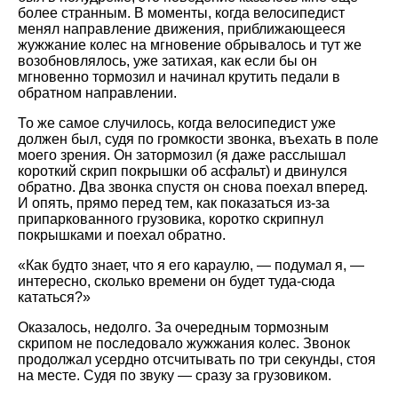
более странным. В моменты, когда велосипедист
менял направление движения, приближающееся
жужжание колес на мгновение обрывалось и тут же
возобновлялось, уже затихая, как если бы он
мгновенно тормозил и начинал крутить педали в
обратном направлении.
То же самое случилось, когда велосипедист уже
должен был, судя по громкости звонка, въехать в поле
моего зрения. Он затормозил (я даже расслышал
короткий скрип покрышки об асфальт) и двинулся
обратно. Два звонка спустя он снова поехал вперед.
И опять, прямо перед тем, как показаться из-за
припаркованного грузовика, коротко скрипнул
покрышками и поехал обратно.
Как будто знает, что я его караулю, — подумал я, —
интересно, сколько времени он будет туда-сюда
кататься?
Оказалось, недолго. За очередным тормозным
скрипом не последовало жужжания колес. Звонок
продолжал усердно отсчитывать по три секунды, стоя
на месте. Судя по звуку — сразу за грузовиком.