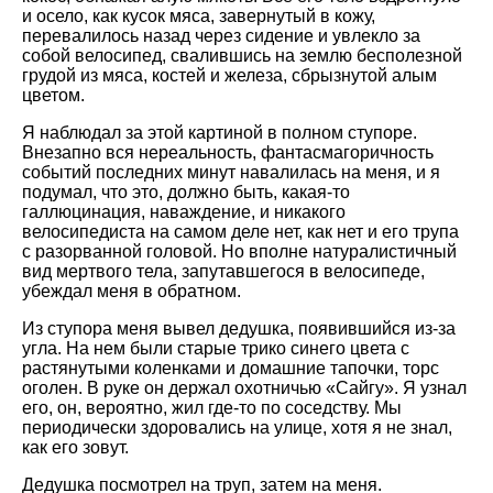
и осело, как кусок мяса, завернутый в кожу,
перевалилось назад через сидение и увлекло за
собой велосипед, свалившись на землю бесполезной
грудой из мяса, костей и железа, сбрызнутой алым
цветом.
Я наблюдал за этой картиной в полном ступоре.
Внезапно вся нереальность, фантасмагоричность
событий последних минут навалилась на меня, и я
подумал, что это, должно быть, какая-то
галлюцинация, наваждение, и никакого
велосипедиста на самом деле нет, как нет и его трупа
с разорванной головой. Но вполне натуралистичный
вид мертвого тела, запутавшегося в велосипеде,
убеждал меня в обратном.
Из ступора меня вывел дедушка, появившийся из-за
угла. На нем были старые трико синего цвета с
растянутыми коленками и домашние тапочки, торс
оголен. В руке он держал охотничью
Сайгу
. Я узнал
его, он, вероятно, жил где-то по соседству. Мы
периодически здоровались на улице, хотя я не знал,
как его зовут.
Дедушка посмотрел на труп, затем на меня.