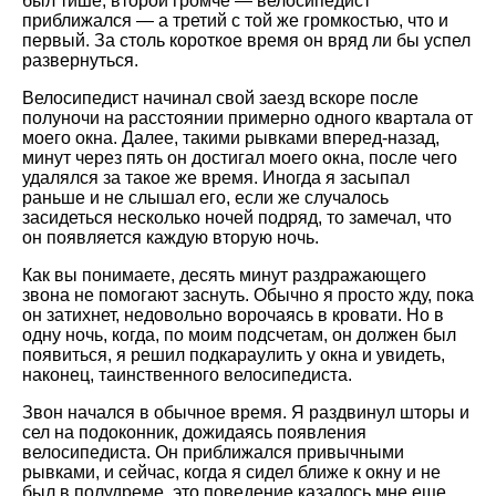
был тише, второй громче — велосипедист
приближался — а третий с той же громкостью, что и
первый. За столь короткое время он вряд ли бы успел
развернуться.
Велосипедист начинал свой заезд вскоре после
полуночи на расстоянии примерно одного квартала от
моего окна. Далее, такими рывками вперед-назад,
минут через пять он достигал моего окна, после чего
удалялся за такое же время. Иногда я засыпал
раньше и не слышал его, если же случалось
засидеться несколько ночей подряд, то замечал, что
он появляется каждую вторую ночь.
Как вы понимаете, десять минут раздражающего
звона не помогают заснуть. Обычно я просто жду, пока
он затихнет, недовольно ворочаясь в кровати. Но в
одну ночь, когда, по моим подсчетам, он должен был
появиться, я решил подкараулить у окна и увидеть,
наконец, таинственного велосипедиста.
Звон начался в обычное время. Я раздвинул шторы и
сел на подоконник, дожидаясь появления
велосипедиста. Он приближался привычными
рывками, и сейчас, когда я сидел ближе к окну и не
был в полудреме, это поведение казалось мне еще