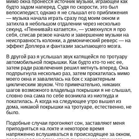
мимо окна пронесся источник музыки, играющей как
будто задом наперед. Судя по скорости, это был
велосипедист, однако я не слышал его приближения
— музыка начала играть сразу под моим окном и
затихла в небольшом отдалении через несколько
секунд.
Пеннивайз катается
, — усмехнулся я про
себя, списав резкое начало и завершение музыки на
неисправность колонки, а демонический реверс — на
эффект Доплера и фантазии засыпающего мозга.
В другой раз я услышал звук катящейся по тротуару
автомобильной покрышки. Как будто кто-то нес ее,
затем ради развлечения решил метнуть вперед. Она
подпрыгнула несколько раз, затем прокатилась мимо
моего окна и завалилась на бок с характерным
циклическим звуком. Что примечательно, никаких
шагов возможного владельца покрышки я не слышал,
словно она сама по себе возникла из ниоткуда и
покатилась. А когда на следующее утро вышел из
дома, никакой покрышки на тротуаре, естественно, не
было.
Подобные случаи прогоняют сон, заставляют меня
приподняться на локте и некоторое время
напряженно вслушиваться в происходящее за окном,