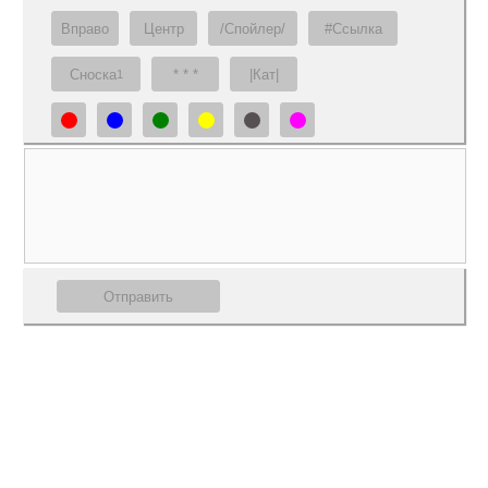
Вправо
Центр
/Спойлер/
#Ссылка
Сноска
* * *
|Кат|
1