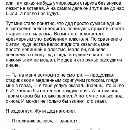
или там какая-нибудь умирающая старуха без внуков
лежит не вставая. А на самом деле они тут еще до нас
были. И после нас будут.
Тут мне стало понятно, что дед просто сумасшедший
и застрелил велосипедиста, повинуясь прихоти своего
старческого маразма. Возможно, подогретого
чрезмерным употреблением алкоголя. По сравнению
с этим, чудачества велосипедиста казались мне
просто невинной шалостью. Мало ли, взбрело
человеку в голову туда-сюда по улице ездить, он
никому этим не мешал. Но дед и его ружье рассудили
иначе.
— Ты на меня волком-то не смотри, — продолжал
старик своим медленным скрипучим голосом, глядя
мне в глаза, — я тебе услугу оказал. Знаешь, что было
бы? Звонил бы он теперь каждую ночь. А потом под
твоим окном бы только звонил. А потом не только под
окном. И может не только бы звонил, кто знает.
Я вздрогнул. Жути дед нагоняет.
— Я полицию вызову, — заявил я.