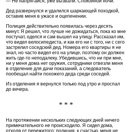
— Не напрягайся, уже вызвали. Спокойной ночи.
Дед развернулся и удалился шаркающей походкой,
оставив меня в ужасе и оцепенении.
Полиция действительно появилась через десять
минут. Я решил, что лучше не дожидаться, пока ко мне
постучат, оделся и сам вышел на улицу. Рассказал им,
что видел велосипедиста, и как его ни с того, ни с сего
застрелил соседский дед. Номера его квартиры я не
знал, но часто видел его на улице, поэтому он должен
жить где-то неподалеку. Убедившись, что ни при мне,
ни у меня дома нет оружия, сотрудники отвезли меня
в отделение для дачи показаний, а следователь
пообещал найти похожего деда среди соседей.
Из отделения я вернулся только под утро и проспал
до вечера.
* * *
На протяжении нескольких следующих дней ничего
примечательного не происходило. Я сидел дома,
отходя от пережитого; полиция, к счастью, меня не