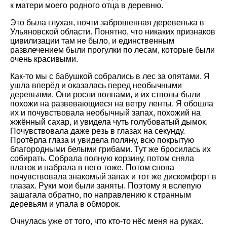
к матери моего родного отца в деревню.
Это была глухая, почти заброшенная деревенька в
Ульяновской области. Понятно, что никаких признаков
цивилизации там не было, и единственным
развлечением были прогулки по лесам, которые были
очень красивыми.
Как-то мы с бабушкой собрались в лес за опятами. Я
ушла вперёд и оказалась перед необычными
деревьями. Они росли волнами, и их стволы были
похожи на развевающиеся на ветру ленты. Я обошла
их и почувствовала необычный запах, похожий на
жжённый сахар, и увидела чуть голубоватый дымок.
Почувствовала даже резь в глазах на секунду.
Протёрла глаза и увидела поляну, всю покрытую
благородными белыми грибами. Тут же бросилась их
собирать. Собрала полную корзину, потом сняла
платок и набрала в него тоже. Потом снова
почувствовала знакомый запах и тот же дискомфорт в
глазах. Руки мои были заняты. Поэтому я вслепую
зашагала обратно, по направлению к странным
деревьям и упала в обморок.
Очнулась уже от того, что кто-то нёс меня на руках.