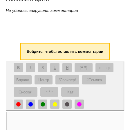
Не удалось загрузить комментарии
Войдите, чтобы оставлять комментарии
B
I
S
U
H
[❝ ❞]
— q
Вправо
Центр
/Спойлер/
#Ссылка
Сноска
* * *
|Кат|
1