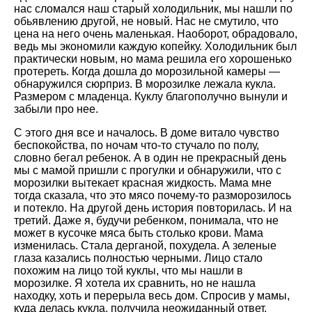
нас сломался наш старый холодильник, мы нашли по
обьявлению другой, не новый. Нас не смутило, что
цена на него очень маленькая. Наоборот, обрадовало,
ведь мы экономили каждую копейку. Холодильник был
практически новым, но мама решила его хорошенько
протереть. Когда дошла до морозильной камеры —
обнаружился сюрприз. В морозилке лежала кукла.
Размером с младенца. Куклу благополучно вынули и
забыли про нее.
С этого дня все и началось. В доме витало чувство
беспокойства, по ночам что-то стучало по полу,
словно бегал ребенок. А в один не прекрасный день
мы с мамой пришли с прогулки и обнаружили, что с
морозилки вытекает красная жидкость. Мама мне
тогда сказала, что это мясо почему-то разморозилось
и потекло. На другой день история повторилась. И на
третий. Даже я, будучи ребенком, понимала, что не
может в кусочке мяса быть столько крови. Мама
изменилась. Стала дерганой, похудела. А зеленые
глаза казались полностью черными. Лицо стало
похожим на лицо той куклы, что мы нашли в
морозилке. Я хотела их сравнить, но не нашла
находку, хоть и перерыла весь дом. Спросив у мамы,
куда делась кукла, получила неожиданный ответ.