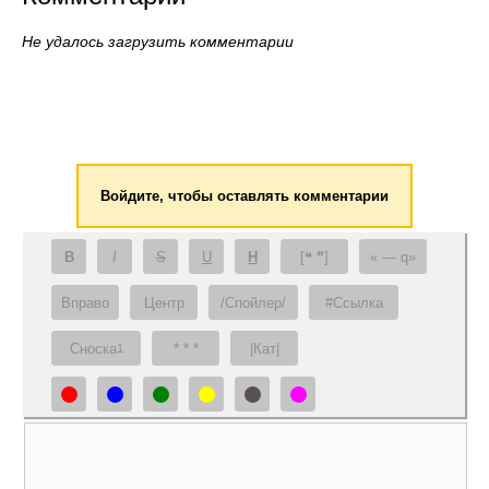
Не удалось загрузить комментарии
Войдите, чтобы оставлять комментарии
B
I
S
U
H
[❝ ❞]
— q
Вправо
Центр
/Спойлер/
#Ссылка
Сноска
* * *
|Кат|
1