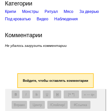
Категории
Крипи
Монстры
Ритуал
Мясо
За дверью
Под кроватью
Видео
Наблюдения
Комментарии
Не удалось загрузить комментарии
Войдите, чтобы оставлять комментарии
B
I
S
U
H
[❝ ❞]
— q
Вправо
Центр
/Спойлер/
#Ссылка