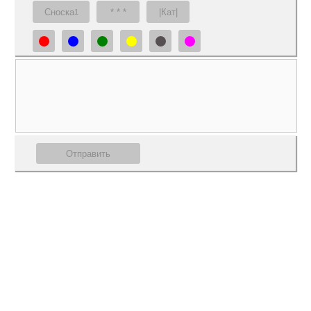
Сноска
* * *
|Кат|
1