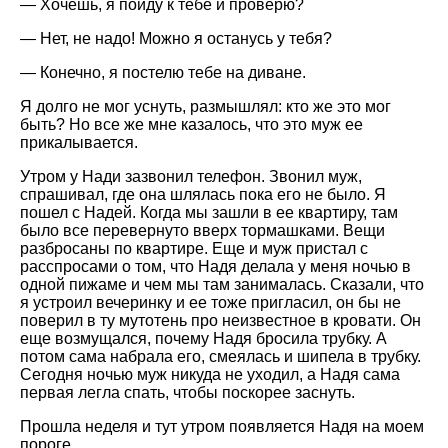
— Хочешь, я пойду к тебе и проверю?
— Нет, не надо! Можно я останусь у тебя?
— Конечно, я постелю тебе на диване.
Я долго не мог уснуть, размышлял: кто же это мог
быть? Но все же мне казалось, что это муж ее
прикалывается.
Утром у Нади зазвонил телефон. Звонил муж,
спрашивал, где она шлялась пока его не было. Я
пошел с Надей. Когда мы зашли в ее квартиру, там
было все перевернуто вверх тормашками. Вещи
разбросаны по квартире. Еще и муж пристал с
расспросами о том, что Надя делала у меня ночью в
одной пижаме и чем мы там занималась. Сказали, что
я устроил вечеринку и ее тоже пригласил, он бы не
поверил в ту мутотень про неизвестное в кровати. Он
еще возмущался, почему Надя бросила трубку. А
потом сама набрала его, смеялась и шипела в трубку.
Сегодня ночью муж никуда не уходил, а Надя сама
первая легла спать, чтобы поскорее заснуть.
Прошла неделя и тут утром появляется Надя на моем
пороге.