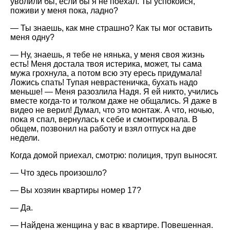
уволили бы, если бы я не поехал. Ты успокойся,
поживи у меня пока, ладно?
— Ты знаешь, как мне страшно? Как ты мог оставить
меня одну?
— Ну, знаешь, я тебе не нянька, у меня своя жизнь
есть! Меня достала твоя истерика, может, ты сама
мужа грохнула, а потом всю эту ересь придумала!
Ложись спать! Тупая неврастеничка, бухать надо
меньше! — Меня разозлила Надя. Я ей никто, учились
вместе когда-то и толком даже не общались. Я даже в
видео не верил! Думал, что это монтаж. А что, ночью,
пока я спал, вернулась к себе и смонтировала. В
общем, позвонил на работу и взял отпуск на две
недели.
Когда домой приехал, смотрю: полиция, труп выносят.
— Что здесь произошло?
— Вы хозяин квартиры номер 17?
— Да.
— Найдена женщина у вас в квартире. Повешенная.