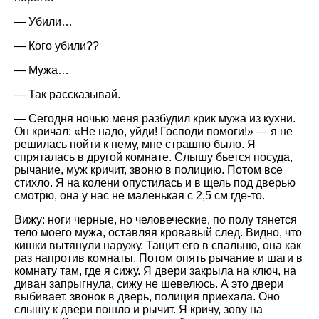
— Убили…
— Кого убили??
— Мужа…
— Так рассказывай.
— Сегодня ночью меня разбудил крик мужа из кухни.
Он кричал:
Не надо, уйди! Господи помоги!
— я не
решилась пойти к нему, мне страшно было. Я
спряталась в другой комнате. Слышу бьется посуда,
рычание, муж кричит, звоню в полицию. Потом все
стихло. Я на колени опустилась и в щель под дверью
смотрю, она у нас не маленькая с 2,5 см где-то.
Вижу: ноги черные, но человеческие, по полу тянется
тело моего мужа, оставляя кровавый след. Видно, что
кишки вытянули наружу. Тащит его в спальню, она как
раз напротив комнаты. Потом опять рычание и шаги в
комнату там, где я сижу. Я двери закрыла на ключ, на
диван запрыгнула, сижу не шевелюсь. А это двери
выбивает. звонок в дверь, полиция приехала. Оно
слышу к двери пошло и рычит. Я кричу, зову на