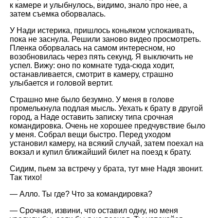
к камере и улыбнулось, видимо, знало про нее, а
затем съемка оборвалась.
У Нади истерика, пришлось коньяком успокаивать,
пока не заснула. Решили заново видео просмотреть.
Пленка оборвалась на самом интересном, но
возобновилась через пять секунд. Я выключить не
успел. Вижу: оно по комнате туда-сюда ходит,
останавливается, смотрит в камеру, страшно
улыбается и головой вертит.
Страшно мне было безумно. У меня в голове
промелькнула подлая мысль. Уехать к брату в другой
город, а Наде оставить записку типа срочная
командировка. Очень не хорошее предчувствие было
у меня. Собрал вещи быстро. Перед уходом
установил камеру, на всякий случай, затем поехал на
вокзал и купил ближайший билет на поезд к брату.
Сидим, пьем за встречу у брата, тут мне Надя звонит.
Так тихо!
— Алло. Ты где? Что за командировка?
— Срочная, извини, что оставил одну, но меня