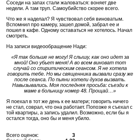
Соседи на запах стали жаловаться: воняет две
недели. А там труп. Самоубийство скорее всего.
Что же я наделал? Я чувствовал себя виноватым.
Вспомнил про камеру, зашел домой, забрал ее и
пошел в кафе. Одному оставаться не хотелось. Начал
смотреть.
На записи видеообращение Нади:
«Я так больше не могу! Я слышу, как оно идет за
мной! Оно убьет меня! А во всем виноват тот
случай со спиритическим сеансом. Я не хотела
говорить тебе. Но мы священника вызвали сразу же
после сеанса. По пьяни хотели духов вызвать.
Навызывались. Моя последняя просьба: съезди к
маме в больницу номер 48. Прощай…»
Я поехал в тот же день к ее матери; говорить ничего
не стал, соврал, что она работает. Попозже я съехал с
той квартиры, а запись удалил. Возможно, если бы я
остался тогда, оно бы и меня убило.
Всего оценок:
3