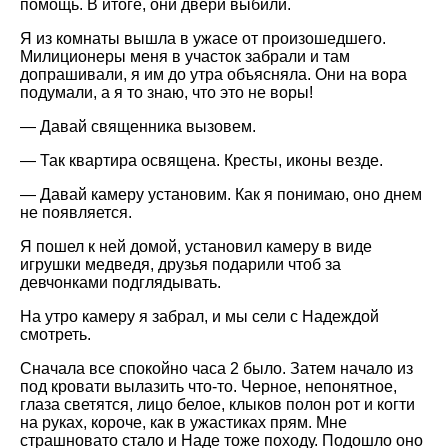
помощь. В итоге, они двери выбили.
Я из комнаты вышла в ужасе от произошедшего.
Милиционеры меня в участок забрали и там
допрашивали, я им до утра объясняла. Они на вора
подумали, а я то знаю, что это не воры!
— Давай священника вызовем.
— Так квартира освящена. Кресты, иконы везде.
— Давай камеру установим. Как я понимаю, оно днем
не появляется.
Я пошел к ней домой, установил камеру в виде
игрушки медведя, друзья подарили чтоб за
девчонками подглядывать.
На утро камеру я забрал, и мы сели с Надеждой
смотреть.
Сначала все спокойно часа 2 было. Затем начало из
под кровати вылазить что-то. Черное, непонятное,
глаза светятся, лицо белое, клыков полон рот и когти
на руках, короче, как в ужастиках прям. Мне
страшновато стало и Наде тоже походу. Подошло оно