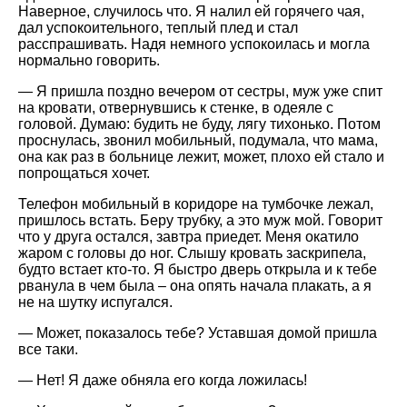
Наверное, случилось что. Я налил ей горячего чая,
дал успокоительного, теплый плед и стал
расспрашивать. Надя немного успокоилась и могла
нормально говорить.
— Я пришла поздно вечером от сестры, муж уже спит
на кровати, отвернувшись к стенке, в одеяле с
головой. Думаю: будить не буду, лягу тихонько. Потом
проснулась, звонил мобильный, подумала, что мама,
она как раз в больнице лежит, может, плохо ей стало и
попрощаться хочет.
Телефон мобильный в коридоре на тумбочке лежал,
пришлось встать. Беру трубку, а это муж мой. Говорит
что у друга остался, завтра приедет. Меня окатило
жаром с головы до ног. Слышу кровать заскрипела,
будто встает кто-то. Я быстро дверь открыла и к тебе
рванула в чем была – она опять начала плакать, а я
не на шутку испугался.
— Может, показалось тебе? Уставшая домой пришла
все таки.
— Нет! Я даже обняла его когда ложилась!