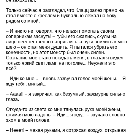
он захохотал.
Только сейчас я разглядел, что Клацц залез прямо на
стол вместе с креслом и буквально лежал на боку
рядом со мной.
– И никто не говорил, что нельзя помогать своим
соперникам заснуть! – губы его сжались, скулы на
лице неестественно напряглись, а руки впились в мою
шею – он стал меня душить. Я пытался убрать его
конечности, но этот монстр был очень силен.
Сознание мое стало покидать меня, в глазах я видел
только яркий свет ламп на потолке... Неужели это
всё?!
– Иди ко мне... – вновь зазвучал голос моей жены. – Я
жду тебя, милый...
– Аааа!! – я закричал, как безумный, зажмурив сильно
глаза.
Откуда-то из света ко мне тянулась рука моей жены,
сжимая мою ладонь. – Иди... я жду... – звучало словно
эхом в моей голове.
– Нееет! – махая руками, я сотрясал воздух, открывая