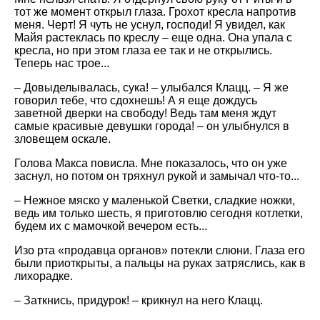
тот же момент открыл глаза. Грохот кресла напротив
меня. Черт! Я чуть не уснул, господи! Я увидел, как
Майя растеклась по креслу – еще одна. Она упала с
кресла, но при этом глаза ее так и не открылись.
Теперь нас трое...
– Довыделывалась, сука! – улыбался Клацц. – Я же
говорил тебе, что сдохнешь! А я еще дождусь
заветной дверки на свободу! Ведь там меня ждут
самые красивые девушки города! – он улыбнулся в
зловещем оскале.
Голова Макса повисла. Мне показалось, что он уже
заснул, но потом он тряхнул рукой и замычал что-то...
– Нежное мяско у маленькой Светки, сладкие ножки,
ведь им только шесть, я приготовлю сегодня котлетки,
будем их с мамочкой вечером есть...
Изо рта «продавца органов» потекли слюни. Глаза его
были приоткрыты, а пальцы на руках затряслись, как в
лихорадке.
– Заткнись, придурок! – крикнул на него Клацц.