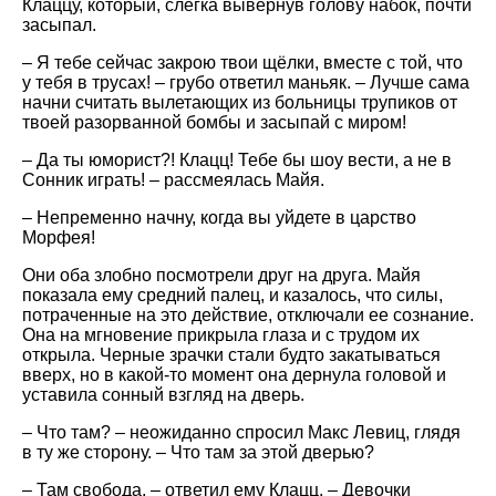
Клаццу, который, слегка вывернув голову набок, почти
засыпал.
– Я тебе сейчас закрою твои щёлки, вместе с той, что
у тебя в трусах! – грубо ответил маньяк. – Лучше сама
начни считать вылетающих из больницы трупиков от
твоей разорванной бомбы и засыпай с миром!
– Да ты юморист?! Клацц! Тебе бы шоу вести, а не в
Сонник играть! – рассмеялась Майя.
– Непременно начну, когда вы уйдете в царство
Морфея!
Они оба злобно посмотрели друг на друга. Майя
показала ему средний палец, и казалось, что силы,
потраченные на это действие, отключали ее сознание.
Она на мгновение прикрыла глаза и с трудом их
открыла. Черные зрачки стали будто закатываться
вверх, но в какой-то момент она дернула головой и
уставила сонный взгляд на дверь.
– Что там? – неожиданно спросил Макс Левиц, глядя
в ту же сторону. – Что там за этой дверью?
– Там свобода, – ответил ему Клацц. – Девочки