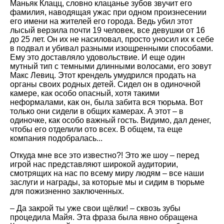
Маньяк Клацц, словно клацанье зубов звучит его
фамилия, наводящая ужас при одном произнесении
его имени на жителей его города. Ведь убил этот
лысый верзила почти 19 человек, все девушки от 16
до 25 лет. Он их не насиловал, просто уносил их к себе
в подвал и убивал разными изощренными способами.
Ему это доставляло удовольствие. И еще один
мутный тип с темными длинными волосами, его зовут
Макс Левиц. Этот крендель умудрился продать на
органы своих родных детей. Сидел он в одиночной
камере, как особо опасный, хотя такими
неформалами, как он, была забита вся тюрьма. Вот
только они сидели в общих камерах. А этот – в
одиночке, как особо важный гость. Видимо, дал денег,
чтобы его отделили ото всех. В общем, та еще
компания подобралась...
Откуда мне все это известно?! Это же шоу – перед
игрой нас представляют широкой аудитории,
смотрящих на нас по всему миру людям – все наши
заслуги и награды, за которые мы и сидим в тюрьме
для пожизненно заключенных.
– Да закрой ты уже свои щёлки! – сквозь зубы
процедила Майя. Эта фраза была явно обращена