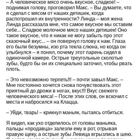
– А человеческое мясо очень вкусное, сладкое! –
поднимая голову, проговорил Макс. – Вы думаете, что
я сделал с мясом от наших детишек, когда
распотрошил их внутренности? Линда – моя жена
Линда рассказала мне, что самое вкусное мы оставим
себе... Сладкое молочное мясо наших детишек! Оно
такое вкусное, что я никак не могу забыть про этот
сказочный вкус... – он повернул голову к нам. Глаза
его были безумны, изо рта текла слюна, но когда он
улыбнулся – я понял, почему этот парень сидел в
одиночной камере. Острые треугольные сколотые
зубы, будто бы он их специально заточил, чтобы рвать
плоть.
– Это невозможно терпеть!!! – почти завыл Макс. –
Мне постоянно хочется снова почувствовать этот
приятный до дрожи в ногах, вкус!!! Вкус свежего
человеческого мяса! – После этих слов, он вскочил с
места и набросился на Клацца.
– Уйди, тварь! – крикнул маньяк, пытаясь отбиться.
Я видел, как ухо отделилось от головы маньяка,
пальцы «продавца» залезли ему в рот, отрывая
правую щеку, а острые зубы Левица вгрызлись в шею.