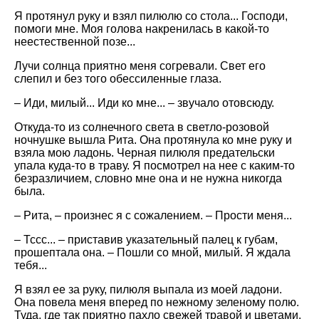
Я протянул руку и взял пилюлю со стола... Господи,
помоги мне. Моя голова накренилась в какой-то
неестественной позе...
Лучи солнца приятно меня согревали. Свет его
слепил и без того обессиленные глаза.
– Иди, милый... Иди ко мне... – звучало отовсюду.
Откуда-то из солнечного света в светло-розовой
ночнушке вышла Рита. Она протянула ко мне руку и
взяла мою ладонь. Черная пилюля предательски
упала куда-то в траву. Я посмотрел на нее с каким-то
безразличием, словно мне она и не нужна никогда
была.
– Рита, – произнес я с сожалением. – Прости меня...
– Тссс... – приставив указательный палец к губам,
прошептала она. – Пошли со мной, милый. Я ждала
тебя...
Я взял ее за руку, пилюля выпала из моей ладони.
Она повела меня вперед по нежному зеленому полю.
Туда, где так приятно пахло свежей травой и цветами.