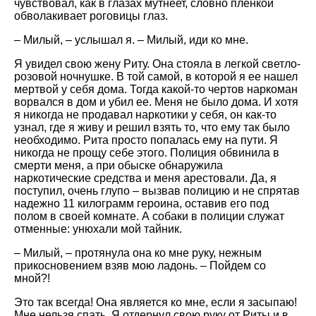
чувствовал, как в глазах мутнеет, словно пленкой
обволакивает роговицы глаз.
– Милый, – услышал я. – Милый, иди ко мне.
Я увидел свою жену Риту. Она стояла в легкой светло-
розовой ночнушке. В той самой, в которой я ее нашел
мертвой у себя дома. Тогда какой-то чертов наркоман
ворвался в дом и убил ее. Меня не было дома. И хотя
я никогда не продавал наркотики у себя, он как-то
узнал, где я живу и решил взять то, что ему так было
необходимо. Рита просто попалась ему на пути. Я
никогда не прощу себе этого. Полиция обвинила в
смерти меня, а при обыске обнаружила
наркотические средства и меня арестовали. Да, я
поступил, очень глупо – вызвав полицию и не спрятав
надежно 11 килограмм героина, оставив его под
полом в своей комнате. А собаки в полиции служат
отменные: унюхали мой тайник.
– Милый, – протянула она ко мне руку, нежным
прикосновением взяв мою ладонь. – Пойдем со
мной?!
Это так всегда! Она является ко мне, если я засыпаю!
Мне нельзя спать. Я отдернул свою руку от Риты и в