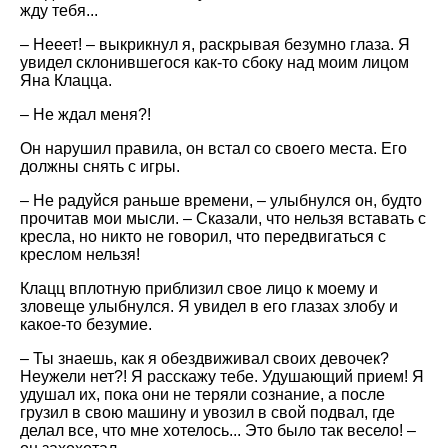
жду тебя...
– Нееет! – выкрикнул я, раскрывая безумно глаза. Я
увидел склонившегося как-то сбоку над моим лицом
Яна Клацца.
– Не ждал меня?!
Он нарушил правила, он встал со своего места. Его
должны снять с игры.
– Не радуйся раньше времени, – улыбнулся он, будто
прочитав мои мысли. – Сказали, что нельзя вставать с
кресла, но никто не говорил, что передвигаться с
креслом нельзя!
Клацц вплотную приблизил свое лицо к моему и
зловеще улыбнулся. Я увидел в его глазах злобу и
какое-то безумие.
– Ты знаешь, как я обездвиживал своих девочек?
Неужели нет?! Я расскажу тебе. Удушающий прием! Я
удушал их, пока они не теряли сознание, а после
грузил в свою машину и увозил в свой подвал, где
делал все, что мне хотелось... Это было так весело! –