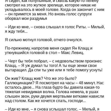
Я сидел, как полупьяный, и сквозь какую-то пелену
смотрел на это жуткое зрелище, которое никак не
укладывалось в моей голове. Когда он закончит с ним
– он примется за меня. Но вновь голос супруги
оборвал мои раздумья
– Иди ко мне, – снова слышал я голос Риты. – Милый,
я жду тебя...
Я сильно мотнул головой, отчего очнулся.
По-прежнему, напротив меня сидел Ян Клацц и
уткнувшийся головой в стол – Макс Левиц.
– Черт бы тебя побрал, – с недовольством произнес
Клацц. – Я уж думал ты того! А ты еще зенки свои
вытаращил. Да спи ты уже или я тебе помогу уснуть!
Он жив? Клацц жив? Что же это было?
Галлюцинации? Я посмотрел на часы – 48 минут. Нас
осталось двое... На глаза будто бы давила какая-то
тяжелая невидимая волна. Голова немела, в ушах
слышен звон, руки двумя мертвыми ветками нависли
над столом. Как же хочется спать, господи...
– Иди ко мне, – я снова услышал голос. – Милый, я