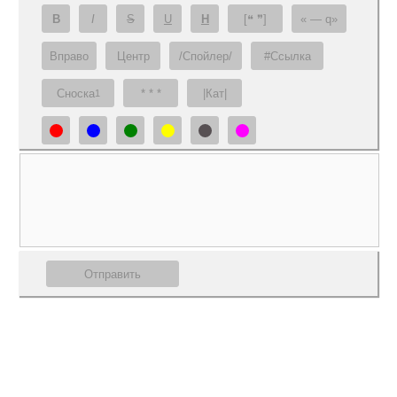
B
I
S
U
H
[❝ ❞]
— q
Вправо
Центр
/Спойлер/
#Ссылка
Сноска
* * *
|Кат|
1