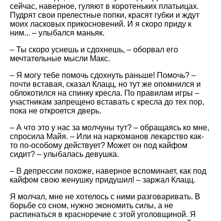
сейчас, наверное, гуляют в коротеньких платьицах.
Пудрят свои прелестные попки, красят губки и ждут
моих ласковых прикосновений. И я скоро приду к
ним... – улыбался маньяк.
– Ты скоро уснешь и сдохнешь, – оборвал его
мечтательные мысли Макс.
– Я могу тебе помочь сдохнуть раньше! Помочь? –
почти вставая, сказал Клацц, но тут же опомнился и
облокотился на спинку кресла. По правилам игры –
участникам запрещено вставать с кресла до тех пор,
пока не откроется дверь.
– А что это у нас за молчуны тут? – обращаясь ко мне,
спросила Майя. – Или на наркоманов лекарство как-
то по-особому действует? Может он под кайфом
сидит? – улыбалась девушка.
– В депрессии похоже, наверное вспоминает, как под
кайфом свою женушку придушил! – заржал Клацц.
Я молчал, мне не хотелось с ними разговаривать. В
борьбе со сном, нужно экономить силы, а не
распинаться в красноречие с этой уголовщиной. Я