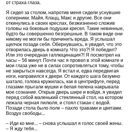
от страха глаза.
Я сидел за столом, напротив меня сидели уснувшие
соперники. Майя, Клацц, Макс и другие. Все они
откинулись в своих креслах, безжизненно сложив
головы на боковые подушки кресел. Такие невинные,
будто бы совершенно безгрешные. В таком виде они
никому не могли бы причинить вреда. Я услышал
щелчок позади себя. Обернувшись, я увидел, что это
отворилась дверь в комнату. Что это?! Я победил?
Или это очередная галлюцинация?! Я посмотрел на
часы – 56 минут. Почти час я провел в этой комнате и
мои глаза уже не в силах сопротивляться тому, чтобы
не закрыться навсегда. Я встал и, едва передвигая
ноги, направился к двери. От каждого шага безумно
шатало, голова кружилась, как в центрифуге, перед
глазами прыгали мушки и белая пелена накрывала
мое сознание. Открыв дверь шире и войдя, я увидел
перед собой маленький стеклянный стол, на котором
лежала черная пилюля, и стоял стакан с водой.
Позади стола было поле – пахло травами и цветами.
Воздух свободы...
– Иди ко мне... – снова услышал я голос своей жены.
– Я жду тебя...