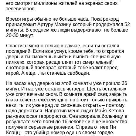
его смотрят миллионы жителей на экранах своих
телевизоров.
Время игры обычно не больше часа. Пока рекорд
принадлежит Артуру Мазину, который продержался 52
минуты. В среднем же люди выдерживают не больше
20-30 минут.
Спастись можно только в случае, если ты остался
последний. Если все уснут, кроме тебя, то откроется
дверь и ты сможешь выйти и выпить специальную
пилюлю, которая расщепляет тот смертельный
снотворный препарат, который тебе колют перед
игрой. А еще... ты станешь свободен.
На часах над дверью из этой комнаты уже прошло 36
минут. И нас уже осталось четверо. Шесть остальных
уже спят вечным сном. В комнате яркий свет, закрыть
глаза хочется ежесекундно, но стоит только прикрыть
веки, ты их уже вряд ли сможешь открыть – поэтому
надо держаться. Напротив меня сидит Майя Хетова,
рыжеволосая террористка. Она взорвала больницу, в
результате чего погибло 16 человек и еще множество
получили серьезные ранения. Справа от нее Ян
Клацц – это убийца номер один в своем городе.