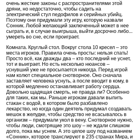
очень жесткие законы с распространителями этой
дряни, но недостаточно, чтобы садить на
электрический стул педофилов и серийных убийц.
Поэтому они придумали эту игру, которую назвали
Сонник. Любой желающий заключенный может в нее
сыграть и, в случае выигрыша, выйти досрочно либо...
умереть во сне, если проиграет.
Комната. Круглый стол. Вокруг стола 10 кресел – это
места игроков. Правила очень просты: нельзя спать!
Просто всё, как дважды два – кто последний не уснет,
тот и выиграет. Но есть несколько нюансов –
уснувший уже не просыпается никогда. Перед игрой
нам колют специальное снотворное. Оно сначала
заставляет человека уснуть, а после вводит в кому, в
которой медленно останавливает работу сердца.
Довольно щадящая смерть, не правда ли? Особенно
для таких, как мы. Раньше игрокам давали выпить
стакан с водой, в котором было разбавлено
лекарство, но когда один деятель придумал создавать
мешок в желудке, чтобы средство не всасывалось в
организм – придумали укол в вену. Снотворное нужно,
чтобы люди, смотрящие это шоу – не ждали слишком
долго, пока мы уснем. А это целое шоу под названием
«Сонник», которое транслируют в 235 странах Мира, и