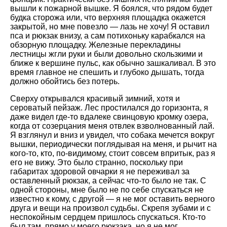
вышли к пожарной вышке. Я боялся, что рядом будет
будка сторожа или, что верхняя площадка окажется
закрытой, но мне повезло — лазь не хочу! Я оставил
пса и рюкзак внизу, а сам потихоньку карабкался на
обзорную площадку. Железные перекладины
лестницы жгли руки и были довольно скользкими и
ближе к вершине пульс, как обычно зашкаливал. В это
время главное не спешить и глубоко дышать, тогда
должно обойтись без потерь.
Сверху открывался красивый зимний, хотя и
сероватый пейзаж. Лес простилался до горизонта, я
даже видел где-то вдалеке свинцовую кромку озера,
когда от созерцания меня отвлек взволнованный лай.
Я взглянул и вниз и увидел, что собака мечется вокруг
вышки, периодически поглядывая на меня, и рычит на
кого-то, кто, по-видимому, стоит совсем впритык, раз я
его не вижу. Это было странно, поскольку при
габаритах здоровой овчарки я не переживал за
оставленный рюкзак, а сейчас что-то было не так. С
одной стороны, мне было не по себе спускаться не
известно к кому, с другой — я не мог оставить верного
друга и вещи на произвол судьбы. Скрепя зубами и с
неспокойным сердцем пришлось спускаться. Кто-то
был там, прямо у моего рюкзака, но я не мог