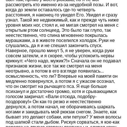
рассмотреть кто именно из-за неудобной позы. И вот,
когда до земли оставалось где-то четверть
расстояния, я наконец-то увидел Его. Увидел и сразу
узнал. Такой же недвижимый, как и прежде чуть ниже
уровня моих ног, стоял и, не мигая смотрел на меня с
открытым ртом солнцеед. Это было так глупо, так
неестественно, что спина мгновенно покрылась
мурашками, а в животе поселился холодок. Руки не
слушались, да я и не спешил закончить спуск.
Наверное, прошло минут 5, я не уверен, когда руки
совсем затекли, и я скорее, чтобы успокоить нервы
крикнул: «Чего надо, мужик?!» Сначала он не подавал
признаков жизни, все так же смотрел на меня
неотрывно, а потом в его взгляде появилась...
осмысленность, что ли? Впервые на моей памяти он
медленно повернулся, а потом я с ужасом осознал,
что он смотрит на рычащего пса. Я еще больше
психанул и достаточно громко, хотя и срывающимся
голосом закричал: «Вали отсюда, подобру-
поздорову!» Он как-то резко и неестественно
дернулся, а потом начал, не оборачиваясь шаркать
ногами и закидывать мой рюкзак снегом. Знаете, как
бывает это делают собаки, или петухи? У меня волосы
под шапкой стали дыбом. Рискуя сорваться, я кое-как