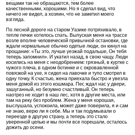
вещами так не обращаются, тем более
качественными, хорошими. Но я сделал вид, что
ничего не видел, а хозяин, что не заметил моего
взгляда.
По лесной дороге на старом Уазике потряхивало, в
тепле печки хотелось спать. Выпуская меня на трассе
возле вполне человеческой привычной остановки, где
ждали нормальные обычно одетые люди, он кинул на
прощание: «Ты это, лучше уезжай подальше, Он тебя
теперь запомнил». И укатил назад, в свою чащу. Люди
косились на меня с неодобрением: грязный, в куртке с
чужого плеча, в одном ботинке и с окровавленной
повязкой на ухе, я сидел на лавочке и тупо смотрел в
одну точку. К счастью, жена приехала быстро и увезла
меня домой из этого кошмара. Пес ждал нас у двери,
зашуганный, но безумно счастливый. Он теперь
наотрез не ходит в наш лес, хотя в другие места, или
там на реку без проблем. Жена у меня хорошая,
выслушала, успокоила, может даже поверила, я и сам
не знаю, верю ли я себе. Мы и так подумывали о
переезде в другую страну, а теперь это стало
уверенной целью и мы почти все порешали, осталось
дожить до осени.