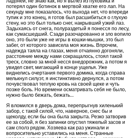
ладоней, не знаю как, но я вылез из пуховика и
потерял один ботинок в мертвой хватке его лап. На
секунду мне показалось, что выхода нет, что впереди
тупик и это конец, я готов был расшибиться о глухую
стену, но это был только снег, накрывший узкий лаз.
Задыхаясь от снега, полураздетый я понесся по лесу,
как сумасшедший. Сзади разочарованно и зло вопило
оно, это были уже не игры в кошки-мышки, это был
забег, от которого зависела моя жизнь. Впрочем,
надежда таяла на глазах, меня отчаянно догоняли,
расстояние между нами сокращалось, стоял такой
треск, словно за мной несся внедорожник, а потом я
увидел свет, мигающий в конце ущелья. Уже
виднелись очертания первого домика, когда справа
мелькнул силуэт, я инстинктивно дернулся, а потом
почувствовал теплую кровь на своей щеке и чуть
позже боль. Но времени осматривать себя не было,
нужно было бежать, бежать...
Я вломился в дверь дома, перепрыгнув хиленький
забор, с такой силой, что, наверное, снес бы и
щеколду, если бы она была закрыта. Резко затворив
ее за собой, я без запинки опустил тяжелый засов и
сам сполз рядом. Хозяева как раз ужинали и
вопросительно уставились на меня. Странные