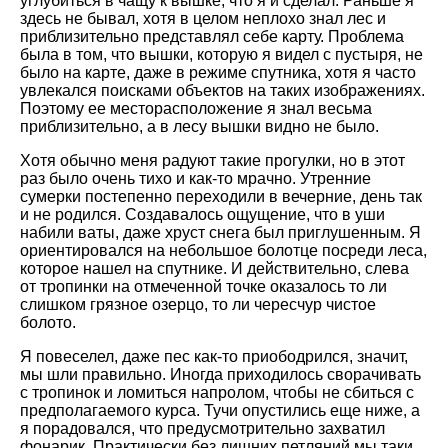
углубиться в чащу к вышке, что я и сделал. Раньше я
здесь не бывал, хотя в целом неплохо знал лес и
приблизительно представлял себе карту. Проблема
была в том, что вышки, которую я видел с пустыря, не
было на карте, даже в режиме спутника, хотя я часто
увлекался поисками объектов на таких изображениях.
Поэтому ее месторасположение я знал весьма
приблизительно, а в лесу вышки видно не было.
Хотя обычно меня радуют такие прогулки, но в этот
раз было очень тихо и как-то мрачно. Утренние
сумерки постепенно переходили в вечерние, день так
и не родился. Создавалось ощущение, что в уши
набили ваты, даже хруст снега был приглушенным. Я
ориентировался на небольшое болотце посреди леса,
которое нашел на спутнике. И действительно, слева
от тропинки на отмеченной точке оказалось то ли
слишком грязное озерцо, то ли чересчур чистое
болото.
Я повеселел, даже пес как-то приободрился, значит,
мы шли правильно. Иногда приходилось сворачивать
с тропинок и ломиться напролом, чтобы не сбиться с
предполагаемого курса. Тучи опустились еще ниже, а
я порадовался, что предусмотрительно захватил
фонарик. Практически без лишних петляний мы таки