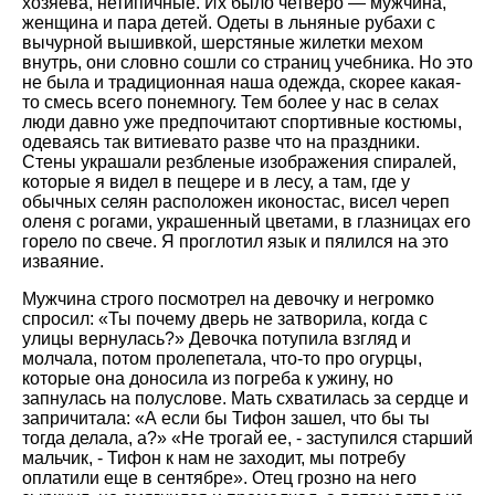
хозяева, нетипичные. Их было четверо — мужчина,
женщина и пара детей. Одеты в льняные рубахи с
вычурной вышивкой, шерстяные жилетки мехом
внутрь, они словно сошли со страниц учебника. Но это
не была и традиционная наша одежда, скорее какая-
то смесь всего понемногу. Тем более у нас в селах
люди давно уже предпочитают спортивные костюмы,
одеваясь так витиевато разве что на праздники.
Стены украшали резбленые изображения спиралей,
которые я видел в пещере и в лесу, а там, где у
обычных селян расположен иконостас, висел череп
оленя с рогами, украшенный цветами, в глазницах его
горело по свече. Я проглотил язык и пялился на это
изваяние.
Мужчина строго посмотрел на девочку и негромко
спросил: «Ты почему дверь не затворила, когда с
улицы вернулась?» Девочка потупила взгляд и
молчала, потом пролепетала, что-то про огурцы,
которые она доносила из погреба к ужину, но
запнулась на полуслове. Мать схватилась за сердце и
запричитала: «А если бы Тифон зашел, что бы ты
тогда делала, а?» «Не трогай ее, - заступился старший
мальчик, - Тифон к нам не заходит, мы потребу
оплатили еще в сентябре». Отец грозно на него