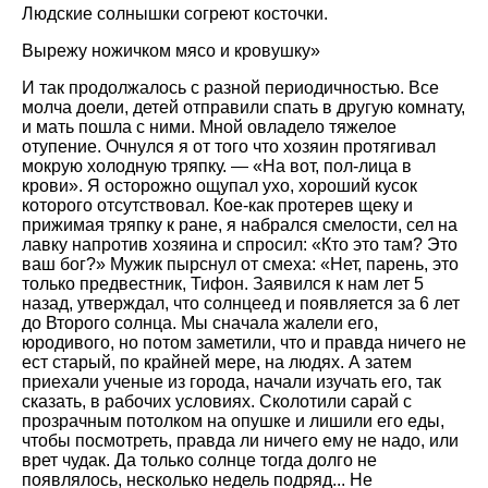
Людские солнышки согреют косточки.
Вырежу ножичком мясо и кровушку»
И так продолжалось с разной периодичностью. Все
молча доели, детей отправили спать в другую комнату,
и мать пошла с ними. Мной овладело тяжелое
отупение. Очнулся я от того что хозяин протягивал
мокрую холодную тряпку. — «На вот, пол-лица в
крови». Я осторожно ощупал ухо, хороший кусок
которого отсутствовал. Кое-как протерев щеку и
прижимая тряпку к ране, я набрался смелости, сел на
лавку напротив хозяина и спросил: «Кто это там? Это
ваш бог?» Мужик пырснул от смеха: «Нет, парень, это
только предвестник, Тифон. Заявился к нам лет 5
назад, утверждал, что солнцеед и появляется за 6 лет
до Второго солнца. Мы сначала жалели его,
юродивого, но потом заметили, что и правда ничего не
ест старый, по крайней мере, на людях. А затем
приехали ученые из города, начали изучать его, так
сказать, в рабочих условиях. Сколотили сарай с
прозрачным потолком на опушке и лишили его еды,
чтобы посмотреть, правда ли ничего ему не надо, или
врет чудак. Да только солнце тогда долго не
появлялось, несколько недель подряд... Не