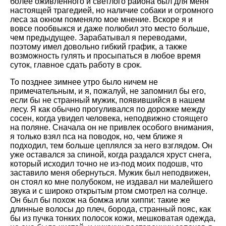
более оживленного и светлого района был для меня
настоящей трагедией, но наличие собаки и огромного
леса за окном поменяло мое мнение. Вскоре я и
вовсе пообвыкся и даже полюбил это место больше,
чем предыдущее. Зарабатывал я переводами,
поэтому имел довольно гибкий график, а также
возможность гулять и просыпаться в любое время
суток, главное сдать работу в срок.
То позднее зимнее утро было ничем не
примечательным, и я, пожалуй, не запомнил бы его,
если бы не странный мужик, появившийся в нашем
лесу. Я как обычно прогуливался по дорожке между
сосен, когда увидел человека, неподвижно стоящего
на поляне. Сначала он не привлек особого внимания,
я только взял пса на поводок, но, чем ближе я
подходил, тем больше цеплялся за него взглядом. Он
уже оставался за спиной, когда раздался хруст снега,
который исходил точно не из-под моих подошв, что
заставило меня обернуться. Мужик был неподвижен,
он стоял ко мне полубоком, не издавал ни малейшего
звука и с широко открытым ртом смотрел на солнце.
Он был бы похож на бомжа или хиппи: такие же
длинные волосы до плеч, борода, странный пояс, как
бы из пучка тонких полосок кожи, мешковатая одежда,