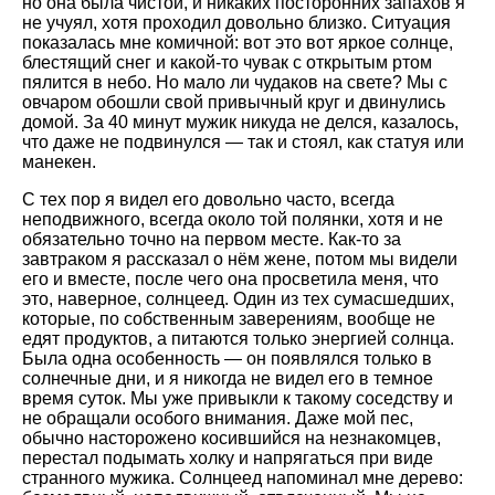
но она была чистой, и никаких посторонних запахов я
не учуял, хотя проходил довольно близко. Ситуация
показалась мне комичной: вот это вот яркое солнце,
блестящий снег и какой-то чувак с открытым ртом
пялится в небо. Но мало ли чудаков на свете? Мы с
овчаром обошли свой привычный круг и двинулись
домой. За 40 минут мужик никуда не делся, казалось,
что даже не подвинулся — так и стоял, как статуя или
манекен.
С тех пор я видел его довольно часто, всегда
неподвижного, всегда около той полянки, хотя и не
обязательно точно на первом месте. Как-то за
завтраком я рассказал о нём жене, потом мы видели
его и вместе, после чего она просветила меня, что
это, наверное, солнцеед. Один из тех сумасшедших,
которые, по собственным заверениям, вообще не
едят продуктов, а питаются только энергией солнца.
Была одна особенность — он появлялся только в
солнечные дни, и я никогда не видел его в темное
время суток. Мы уже привыкли к такому соседству и
не обращали особого внимания. Даже мой пес,
обычно насторожено косившийся на незнакомцев,
перестал подымать холку и напрягаться при виде
странного мужика. Солнцеед напоминал мне дерево: