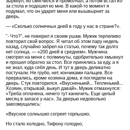
зыркнул, но смягчился и промолчал, а потом встал из-
за стола и подошел ко мне. В какой-то момент я
подумал, что он ударит меня или вышвырнет за
дверь.
— «Сколько солнечных дней в году у нас в стране?».
"- Что?", не поверил я своим ушам. Мужик терпеливо
повторил свой вопрос. Я читал об этом пару недель
назад, случайно забрел на статью, почему так долго
нет солнца. — «200 дней в среднем». Мужчина
смотрел на меня с полминуты, одобрительно хмыкнул
и прошел обратно за стол. Все принялись за еду, а я
не знал, куда себя день. И тут в дверь деликатно
постучали. Не грубо, нет, кончиками пальцев. Все
прервались, кроме хозяина дома, и поглядели на
дверь. Стук повторился. «Вкусненький... Тепленький...
Хозяин, открывай, выкуп давай». Мужик отмахнулся:
«Треба оплачена, нечего тут канючить. Еще целый
месяц в запасе у нас». За дверью недовольно
завозмущались:
«Вкусное солнышко согреет горлышко,
Но стало холодно, Тифону голодно,