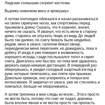
Людские солнышки согреют косточки.
Вырежу ножичком мясо и кровушку»
А потом плотоядно облизался и начал раскачиваться
на своих скрипучих ногах, как спортсмены перед
прыжком в длину. Сказать, что я охренел, значит,
ничего не сказать. Я рванул, что есть мочи в сторону
дома, стараясь не упускать тварь из виду. До людей
было так далеко, по снегу бежать было неудобно,
рядом, явно в ужасе, галопом бежал овчар,
периодически меня перегоняя, но дожидаясь, пока я
добегу. И когда я уже поверил в возможность
хорошего исхода, сзади послышался топот и скрип
снега. Двигалось оно быстро, но пока мне удавалось
держать какую-никакую дистанцию. В очередной раз
обернувшись, я увидел голодный азартный взгляд и
руки, которые телепались, как плети при прыжках.
Довольно хрюкнув, оно ускорилось и попрыгало
интенсивнее. Я закричал от ужаса, уже не стесняясь и
помчался, больше не оборачиваясь.
А затем тропинка и мои следы исчезли... Этого просто
не могло быть, потому что снег не падал, дорожка
была вполне явная и не могла просто так пропасть.