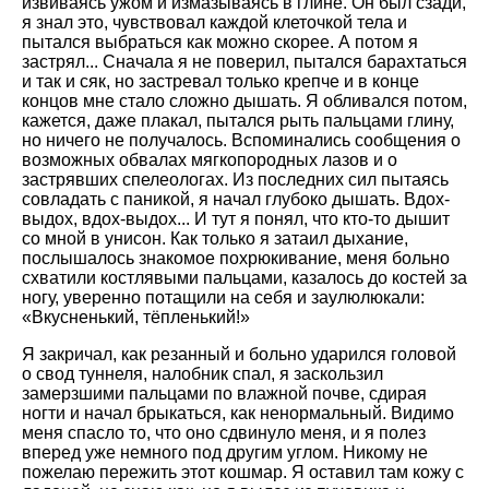
извиваясь ужом и измазываясь в глине. Он был сзади,
я знал это, чувствовал каждой клеточкой тела и
пытался выбраться как можно скорее. А потом я
застрял... Сначала я не поверил, пытался барахтаться
и так и сяк, но застревал только крепче и в конце
концов мне стало сложно дышать. Я обливался потом,
кажется, даже плакал, пытался рыть пальцами глину,
но ничего не получалось. Вспоминались сообщения о
возможных обвалах мягкопородных лазов и о
застрявших спелеологах. Из последних сил пытаясь
совладать с паникой, я начал глубоко дышать. Вдох-
выдох, вдох-выдох... И тут я понял, что кто-то дышит
со мной в унисон. Как только я затаил дыхание,
послышалось знакомое похрюкивание, меня больно
схватили костлявыми пальцами, казалось до костей за
ногу, уверенно потащили на себя и заулюлюкали:
«Вкусненький, тёпленький!»
Я закричал, как резанный и больно ударился головой
о свод туннеля, налобник спал, я заскользил
замерзшими пальцами по влажной почве, сдирая
ногти и начал брыкаться, как ненормальный. Видимо
меня спасло то, что оно сдвинуло меня, и я полез
вперед уже немного под другим углом. Никому не
пожелаю пережить этот кошмар. Я оставил там кожу с