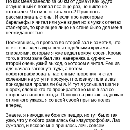
Но как меня занесло за 60 км от дома?! Как будто
оглушенный я позвал пса еще раз, но никто не
отозвался. Что мне оставалось? Пришлось
рассматривать стены. И если про некоторые
барельефы я читал или уже видел их в чужих отчетах
сталкеров, то кричащее лицо на стене было для меня
неожиданностью.
Поежившись, я прополз во второй зал и заметил, что
все стены здесь украшены подобными кругами-
спиралями, которые я уже видел вокруг сосен. Кроме
того, в этом зале был лаз, наверняка шкурник —
второй очень узкий выход, о котором я читал. Решив
для начала заглянуть туда, а потом
пофотографировать настенные творения, я стал
коленями на уступ и просунул половину тела в лаз,
прикидывая пролез ли бы я. И тут я услышал шаги и
шорох, словно кто-то пробирается ко мне в зал со
стороны главного входа. Плюнув на рюкзак, задрожав
от липкого ужаса, я со всей своей прытью полез
вперед.
Знаете, я никогда не боялся пещер, но тут было так
узко, что у любого развилась бы клаустрофобия. Лаз
сужался, и вскоре мне пришлось лечь совсем,