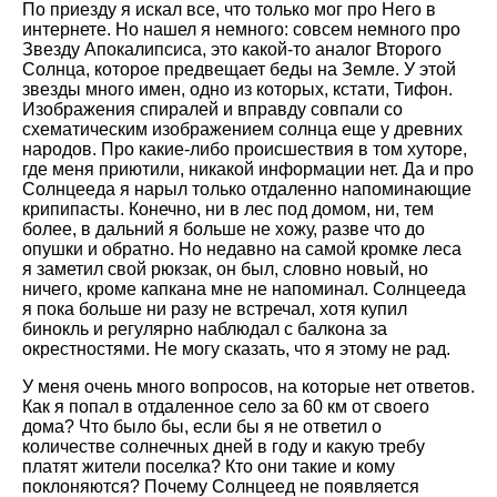
По приезду я искал все, что только мог про Него в
интернете. Но нашел я немного: совсем немного про
Звезду Апокалипсиса, это какой-то аналог Второго
Солнца, которое предвещает беды на Земле. У этой
звезды много имен, одно из которых, кстати, Тифон.
Изображения спиралей и вправду совпали со
схематическим изображением солнца еще у древних
народов. Про какие-либо происшествия в том хуторе,
где меня приютили, никакой информации нет. Да и про
Солнцееда я нарыл только отдаленно напоминающие
крипипасты. Конечно, ни в лес под домом, ни, тем
более, в дальний я больше не хожу, разве что до
опушки и обратно. Но недавно на самой кромке леса
я заметил свой рюкзак, он был, словно новый, но
ничего, кроме капкана мне не напоминал. Солнцееда
я пока больше ни разу не встречал, хотя купил
бинокль и регулярно наблюдал с балкона за
окрестностями. Не могу сказать, что я этому не рад.
У меня очень много вопросов, на которые нет ответов.
Как я попал в отдаленное село за 60 км от своего
дома? Что было бы, если бы я не ответил о
количестве солнечных дней в году и какую требу
платят жители поселка? Кто они такие и кому
поклоняются? Почему Солнцеед не появляется