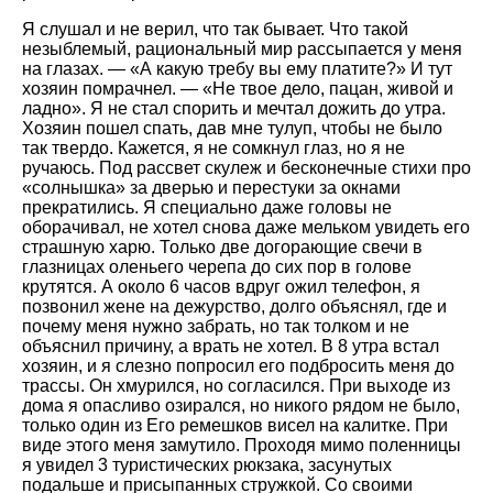
Я слушал и не верил, что так бывает. Что такой
незыблемый, рациональный мир рассыпается у меня
на глазах. — «А какую требу вы ему платите?» И тут
хозяин помрачнел. — «Не твое дело, пацан, живой и
ладно». Я не стал спорить и мечтал дожить до утра.
Хозяин пошел спать, дав мне тулуп, чтобы не было
так твердо. Кажется, я не сомкнул глаз, но я не
ручаюсь. Под рассвет скулеж и бесконечные стихи про
«солнышка» за дверью и перестуки за окнами
прекратились. Я специально даже головы не
оборачивал, не хотел снова даже мельком увидеть его
страшную харю. Только две догорающие свечи в
глазницах оленьего черепа до сих пор в голове
крутятся. А около 6 часов вдруг ожил телефон, я
позвонил жене на дежурство, долго объяснял, где и
почему меня нужно забрать, но так толком и не
объяснил причину, а врать не хотел. В 8 утра встал
хозяин, и я слезно попросил его подбросить меня до
трассы. Он хмурился, но согласился. При выходе из
дома я опасливо озирался, но никого рядом не было,
только один из Его ремешков висел на калитке. При
виде этого меня замутило. Проходя мимо поленницы
я увидел 3 туристических рюкзака, засунутых
подальше и присыпанных стружкой. Со своими