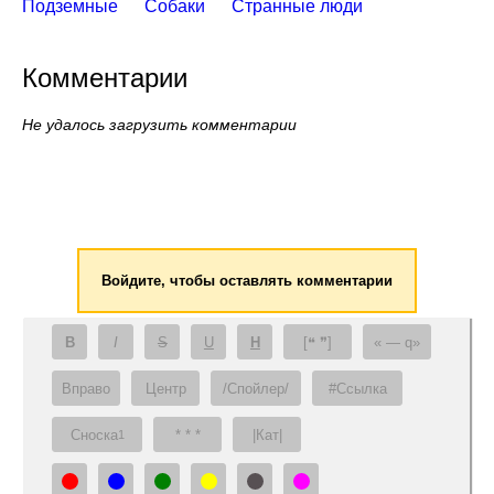
Подземные
Собаки
Странные люди
Комментарии
Не удалось загрузить комментарии
Войдите, чтобы оставлять комментарии
B
I
S
U
H
[❝ ❞]
— q
Вправо
Центр
/Спойлер/
#Ссылка
Сноска
* * *
|Кат|
1