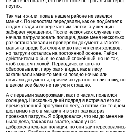
не интересовался, его никто тоже не трогал и интерес
поутих.
Так мы и жили, пока в нашем районе не завелся
маньяк. По новостям передавали, как он подбегает к
людям сзади и перерезает им глотки, а у женщин
забирает украшения. После нескольких случаев лес
начала патрулировать полиция, даже меня несколько
раз останавливали и проверяли документы. И хотя
маньяка вроде бы словили до наступления холодов,
но патрули остались на постоянной основе. Район
действительно был не самый спокойный, но не так,
чтоб совсем плохой. Периодически кого-то
обворовывали, пару раз я видел, как в лесу
закапывали какие-то мешки поздно ночью или
сжигали документы, причем аккуратно, по листочку, но
в целом все было не так уж и страшно.
А с первыми заморозками, как по часам, появился
солнцеед. Несколько дней подряд я встречал его во
время утренней прогулки по лесу, а потом как-то днем
шел мимо него в магазин и в этот раз как раз
проезжал патруль. Я обрадовался, что им до меня не
было дела, так как вы знаете, какая у нас
доброжелательная полиция, но они заинтересовались