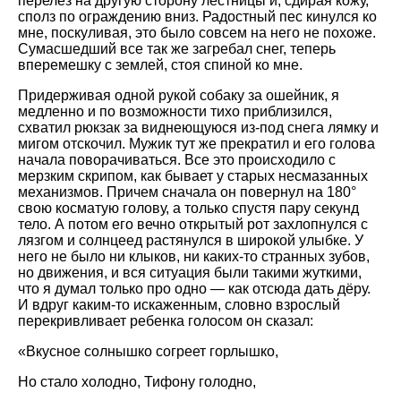
перелез на другую сторону лестницы и, сдирая кожу,
сполз по ограждению вниз. Радостный пес кинулся ко
мне, поскуливая, это было совсем на него не похоже.
Сумасшедший все так же загребал снег, теперь
вперемешку с землей, стоя спиной ко мне.
Придерживая одной рукой собаку за ошейник, я
медленно и по возможности тихо приблизился,
схватил рюкзак за виднеющуюся из-под снега лямку и
мигом отскочил. Мужик тут же прекратил и его голова
начала поворачиваться. Все это происходило с
мерзким скрипом, как бывает у старых несмазанных
механизмов. Причем сначала он повернул на 180°
свою косматую голову, а только спустя пару секунд
тело. А потом его вечно открытый рот захлопнулся с
лязгом и солнцеед растянулся в широкой улыбке. У
него не было ни клыков, ни каких-то странных зубов,
но движения, и вся ситуация были такими жуткими,
что я думал только про одно — как отсюда дать дёру.
И вдруг каким-то искаженным, словно взрослый
перекривливает ребенка голосом он сказал:
«Вкусное солнышко согреет горлышко,
Но стало холодно, Тифону голодно,