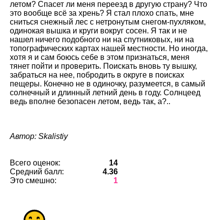
летом? Спасет ли меня переезд в другую страну? Что
это вообще всё за хрень? Я стал плохо спать, мне
сниться снежный лес с нетронутым снегом-пухляком,
одинокая вышка и круги вокруг сосен. Я так и не
нашел ничего подобного ни на спутниковых, ни на
топографических картах нашей местности. Но иногда,
хотя я и сам боюсь себе в этом признаться, меня
тянет пойти и проверить. Поискать вновь ту вышку,
забраться на нее, побродить в округе в поисках
пещеры. Конечно не в одиночку, разумеется, в самый
солнечный и длинный летний день в году. Солнцеед
ведь вполне безопасен летом, ведь так, а?..
Автор: Skalistiy
Всего оценок:
14
Средний балл:
4.36
Это смешно:
1