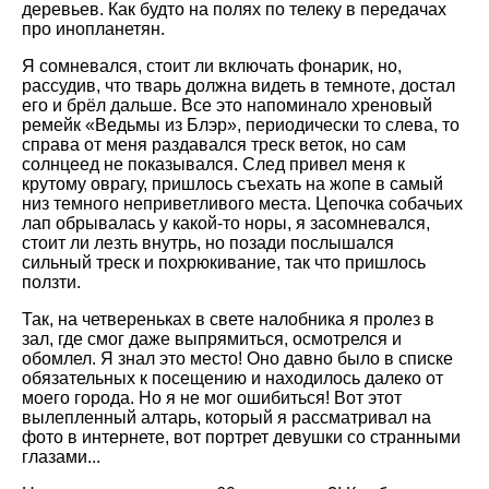
деревьев. Как будто на полях по телеку в передачах
про инопланетян.
Я сомневался, стоит ли включать фонарик, но,
рассудив, что тварь должна видеть в темноте, достал
его и брёл дальше. Все это напоминало хреновый
ремейк «Ведьмы из Блэр», периодически то слева, то
справа от меня раздавался треск веток, но сам
солнцеед не показывался. След привел меня к
крутому оврагу, пришлось съехать на жопе в самый
низ темного неприветливого места. Цепочка собачьих
лап обрывалась у какой-то норы, я засомневался,
стоит ли лезть внутрь, но позади послышался
сильный треск и похрюкивание, так что пришлось
ползти.
Так, на четвереньках в свете налобника я пролез в
зал, где смог даже выпрямиться, осмотрелся и
обомлел. Я знал это место! Оно давно было в списке
обязательных к посещению и находилось далеко от
моего города. Но я не мог ошибиться! Вот этот
вылепленный алтарь, который я рассматривал на
фото в интернете, вот портрет девушки со странными
глазами...