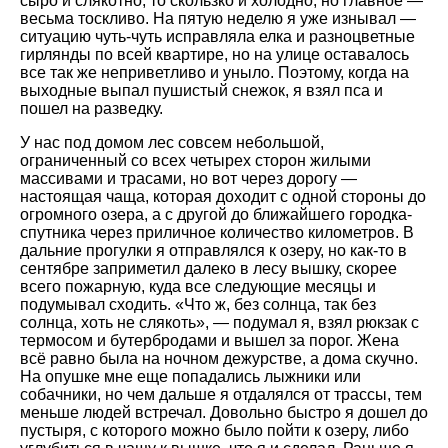
сыро и слякотно, то скользко и холодно, но главное —
весьма тоскливо. На пятую неделю я уже изнывал —
ситуацию чуть-чуть исправляла елка и разноцветные
гирлянды по всей квартире, но на улице оставалось
все так же неприветливо и уныло. Поэтому, когда на
выходные выпал пушистый снежок, я взял пса и
пошел на разведку.
У нас под домом лес совсем небольшой,
ограниченный со всех четырех сторон жилыми
массивами и трасами, но вот через дорогу —
настоящая чаща, которая доходит с одной стороны до
огромного озера, а с другой до ближайшего городка-
спутника через приличное количество километров. В
дальние прогулки я отправлялся к озеру, но как-то в
сентябре заприметил далеко в лесу вышку, скорее
всего пожарную, куда все следующие месяцы и
подумывал сходить. «Что ж, без солнца, так без
солнца, хоть не слякоть», — подумал я, взял рюкзак с
термосом и бутербродами и вышел за порог. Жена
всё равно была на ночном дежурстве, а дома скучно.
На опушке мне еще попадались лыжники или
собачники, но чем дальше я отдалялся от трассы, тем
меньше людей встречал. Довольно быстро я дошел до
пустыря, с которого можно было пойти к озеру, либо