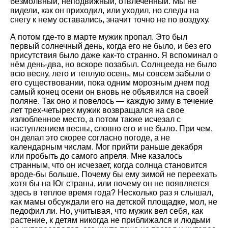
безмолвный, неподвижный, отвлеченный. Мы не
видели, как он приходил, или уходил, но следы на
снегу к нему оставались, значит точно не по воздуху.
А потом где-то в марте мужик пропал. Это был
первый солнечный день, когда его не было, и без его
присутствия было даже как-то странно. Я вспоминал о
нём день-два, но вскоре позабыл. Солнцееда не было
всю весну, лето и теплую осень, мы совсем забыли о
его существовании, пока одним морозным днем под
самый конец осени он вновь не объявился на своей
поляне. Так оно и повелось — каждую зиму в течение
лет трех-четырех мужик возвращался на свое
излюбленное место, а потом также исчезал с
наступлением весны, словно его и не было. При чем,
он делал это скорее согласно погоде, а не
календарным числам. Мог прийти раньше декабря
или пробыть до самого апреля. Мне казалось
странным, что он исчезает, когда солнца становится
вроде-бы больше. Почему бы ему зимой не переехать
хотя бы на Юг страны, или почему он не появляется
здесь в теплое время года? Несколько раз я слышал,
как мамы обсуждали его на детской площадке, мол, не
педофил ли. Но, учитывая, что мужик вел себя, как
растение, к детям никогда не приближался и людьми