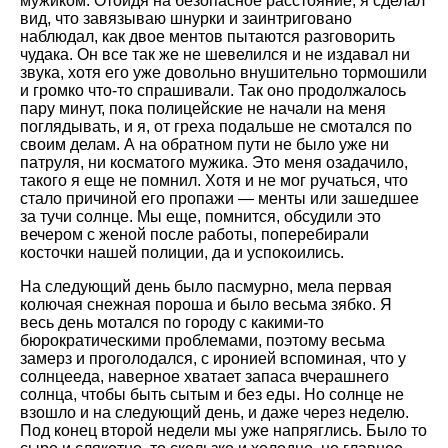
мужиком. Отойдя на безопасное расстояние, я сделал
вид, что завязываю шнурки и заинтриговано
наблюдал, как двое ментов пытаются разговорить
чудака. Он все так же не шевелился и не издавал ни
звука, хотя его уже довольно внушительно тормошили
и громко что-то спрашивали. Так оно продолжалось
пару минут, пока полицейские не начали на меня
поглядывать, и я, от греха подальше не смотался по
своим делам. А на обратном пути не было уже ни
патруля, ни косматого мужика. Это меня озадачило,
такого я еще не помнил. Хотя и не мог ручаться, что
стало причиной его пропажи — менты или зашедшее
за тучи солнце. Мы еще, помнится, обсудили это
вечером с женой после работы, поперебирали
косточки нашей полиции, да и успокоились.
На следующий день было пасмурно, мела первая
колючая снежная пороша и было весьма зябко. Я
весь день мотался по городу с какими-то
бюрократическими проблемами, поэтому весьма
замерз и проголодался, с иронией вспоминая, что у
солнцееда, наверное хватает запаса вчерашнего
солнца, чтобы быть сытым и без еды. Но солнце не
взошло и на следующий день, и даже через неделю.
Под конец второй недели мы уже напряглись. Было то