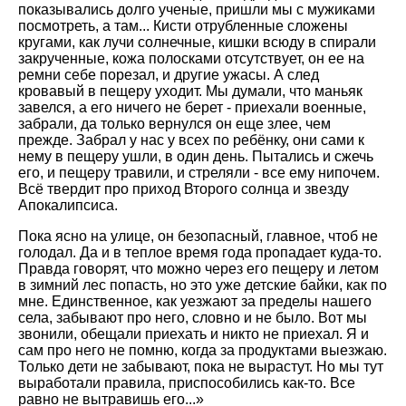
показывались долго ученые, пришли мы с мужиками
посмотреть, а там... Кисти отрубленные сложены
кругами, как лучи солнечные, кишки всюду в спирали
закрученные, кожа полосками отсутствует, он ее на
ремни себе порезал, и другие ужасы. А след
кровавый в пещеру уходит. Мы думали, что маньяк
завелся, а его ничего не берет - приехали военные,
забрали, да только вернулся он еще злее, чем
прежде. Забрал у нас у всех по ребёнку, они сами к
нему в пещеру ушли, в один день. Пытались и сжечь
его, и пещеру травили, и стреляли - все ему нипочем.
Всё твердит про приход Второго солнца и звезду
Апокалипсиса.
Пока ясно на улице, он безопасный, главное, чтоб не
голодал. Да и в теплое время года пропадает куда-то.
Правда говорят, что можно через его пещеру и летом
в зимний лес попасть, но это уже детские байки, как по
мне. Единственное, как уезжают за пределы нашего
села, забывают про него, словно и не было. Вот мы
звонили, обещали приехать и никто не приехал. Я и
сам про него не помню, когда за продуктами выезжаю.
Только дети не забывают, пока не вырастут. Но мы тут
выработали правила, приспособились как-то. Все
равно не вытравишь его...»