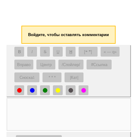
Войдите, чтобы оставлять комментарии
B
I
S
U
H
[❝ ❞]
— q
Вправо
Центр
/Спойлер/
#Ссылка
Сноска
* * *
|Кат|
1