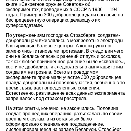
книге «Секретное оружие Советов» об
экспериментах, проводимых в СССР в 1936 — 1941
годах. Примерно 300 добровольцев дали согласие на
беспрецедентную операцию, делающую их
суперсолдатами.
По утверждениям господина Страсберга, солдатам-
добровольцам вживлялись в мозг золотые электроды
блокирующие болевые центры. А кости рук и ног
заменялись титановыми протезами. В следствии чего
они не боялись опасных ранений от пуль и осколков,
так как любое причиненное ранение было «сквозное»,
кости не дробились, и следовательно ампутация этим
солдатам не грозила. Всего в проводимом
эксперименте принимали участие 300 добровольцев,
правда добровольный порядок участия, особенно в то
время, вызывает определенные сомнения.
Естественно, разглашение всех данных эксперимента
запрещалось под страхом расстрела.
На этом опыты, конечно, не закончились. Половина
солдат, прошедших операцию, разъехалась по своим
военным округам, а из остальных было
сформировано специальное подразделение,
дислоцировавшееся на западе Беларуси. Страсберг