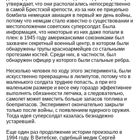
утверждает, что они располагались непосредственно
в самой Брестской крепости, из-за них ее прицельно
бомбила немецкая авиация в первый же день войны,
потому что немцам стало известно о существовании и
местоположении советских суперсолдат. Была
информация, что некоторые из них даже попали в
плен: в 1945 году американскими союзниками был
захвачен секретный военный центр, в котором были
обнаружены трупы красноармейцев со стальными
протезами костей. Среди них, в частности, был
обнаружен офицер у которого были стальные ребра.
Несколько человек по ходу этого эксперимента, были
искусственно превращены в лилипутов, потому что в
маленького солдата труднее попасть, а при его
маленьком размере и весе ему гораздо эффективнее
выполнять обязанности летчика, а следовательно,
самолет может вместить больше запасов топлива и
боеприпасов. Эксперимент окончательно закрыли
только после войны, с появлением ядерного оружия.
Тогда идея суперсолдат казалась безнадежно
устаревшей.
Еще один раз продолжение истории произошло в
1994 году. В Витебске, судебный медик Сергей