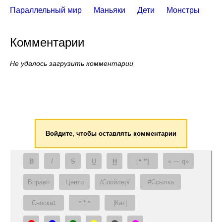
Параллельный мир
Маньяки
Дети
Монстры
Комментарии
Не удалось загрузить комментарии
Войдите, чтобы оставлять комментарии
B
I
S
U
H
[❝ ❞]
— q
Вправо
Центр
/Спойлер/
#Ссылка
Сноска
* * *
|Кат|
1