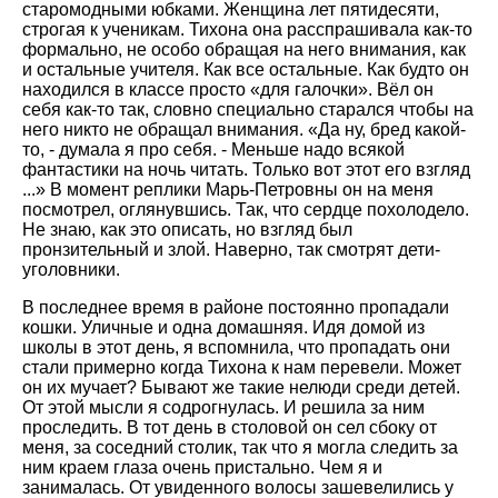
старомодными юбками. Женщина лет пятидесяти,
строгая к ученикам. Тихона она расспрашивала как-то
формально, не особо обращая на него внимания, как
и остальные учителя. Как все остальные. Как будто он
находился в классе просто «для галочки». Вёл он
себя как-то так, словно специально старался чтобы на
него никто не обращал внимания. «Да ну, бред какой-
то, - думала я про себя. - Меньше надо всякой
фантастики на ночь читать. Только вот этот его взгляд
...» В момент реплики Марь-Петровны он на меня
посмотрел, оглянувшись. Так, что сердце похолодело.
Не знаю, как это описать, но взгляд был
пронзительный и злой. Наверно, так смотрят дети-
уголовники.
В последнее время в районе постоянно пропадали
кошки. Уличные и одна домашняя. Идя домой из
школы в этот день, я вспомнила, что пропадать они
стали примерно когда Тихона к нам перевели. Может
он их мучает? Бывают же такие нелюди среди детей.
От этой мысли я содрогнулась. И решила за ним
проследить. В тот день в столовой он сел сбоку от
меня, за соседний столик, так что я могла следить за
ним краем глаза очень пристально. Чем я и
занималась. От увиденного волосы зашевелились у