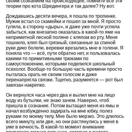
своим сознанием на происходящее, помните все эти
теории про кота Шредингера и так далее? Ну вот.
Дождавшись десяти вечера, я пошла по тропинке.
Мужик встал со скамейки и пошел за мной. Я просто
гуляла, в сторону «дыры», и даже уже почти успела
забыться, как внезапно оказалась в какой-то яме на
неприметной лесной поляне с кляпом во рту. Меня
тошнило, кляп был грязный, связанные за спиной
руки дико болели, веревки врезались мне в голени. Я
поняла что — всё, пути обратно нет, и пользовалась
какими-то примитивными трюками по
самоуспокоению, которыми поделился школьный
психолог. Вообще-то большую часть времени просто
пыталась орать не своим голосом и даже
перенапрягла связки. Тщетно, разумеется — рот был
завязан накрепко.
Он вернулся часа через два и вылил мне на лицо
воду из бутылки, не знаю зачем. Наверно, чтоб
пришла в сознание. Потом вытащил меня из ямы и
начал возбужденно задирать на мне юбку, полез
руками по моему телу. Мне было мерзко. Это длилось
всего минуту, или две, но они растянулись у меня в
уме в вечность. В какой-то момент внимание