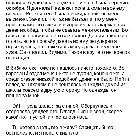
подавно. А длилось это где-то с месяц, была середина
октября. Я догнала Павлика после школы и всё ему
выдала. Реакция его была неожиданной: он меня
высмеял. Заявил, что так не бывает и что у меня
просто какие-то глюки, и выпросил часть карманных
денег на обед, чтобы не сдавать меня остальным. Вот
ведь гад, правильно его все травят. Деньги пришлось
отдать, но на просьбу давать их ему регулярно я
огрызнулась, что тоже ведь могу сделать ему ещё
хуже. Он отвалил. Видимо, Тихон в круг его интересов
не входил.
В библиотеке тоже не нашлось ничего похожего. Во
взрослый отдел меня никто не пустил, конечно же, а
среди сказок никакой подобной дряни не было. Пойти
вслед за Тихоном я не решалась, он ходил домой из
школы совсем в другую сторону. Но однажды он
пошел за мной.
— Эй! — услышала я за спиной. Обернулась и
оторопела, увидев его. Взгляд был не злой, скорее
какой-то... пустой, и я остановилась.
— Ты хотела знать, где я живу? Отрицать было
бесполезно, и я просто кивнула.