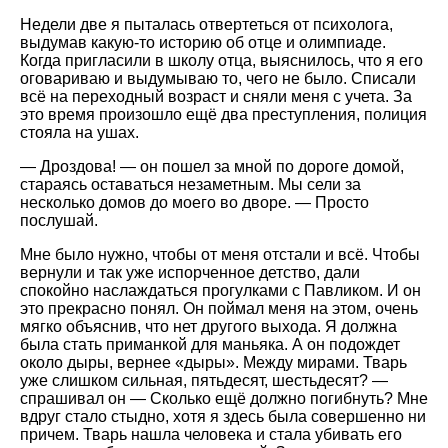
Недели две я пыталась отвертеться от психолога,
выдумав какую-то историю об отце и олимпиаде.
Когда пригласили в школу отца, выяснилось, что я его
оговариваю и выдумываю то, чего не было. Списали
всё на переходный возраст и сняли меня с учета. За
это время произошло ещё два преступления, полиция
стояла на ушах.
— Дроздова! — он пошел за мной по дороге домой,
стараясь оставаться незаметным. Мы сели за
несколько домов до моего во дворе. — Просто
послушай.
Мне было нужно, чтобы от меня отстали и всё. Чтобы
вернули и так уже испорченное детство, дали
спокойно наслаждаться прогулками с Павликом. И он
это прекрасно понял. Он поймал меня на этом, очень
мягко объяснив, что нет другого выхода. Я должна
была стать приманкой для маньяка. А он подождет
около дыры, вернее «дыры». Между мирами. Тварь
уже слишком сильная, пятьдесят, шестьдесят? —
спрашивал он — Сколько ещё должно погибнуть? Мне
вдруг стало стыдно, хотя я здесь была совершенно ни
причем. Тварь нашла человека и стала убивать его