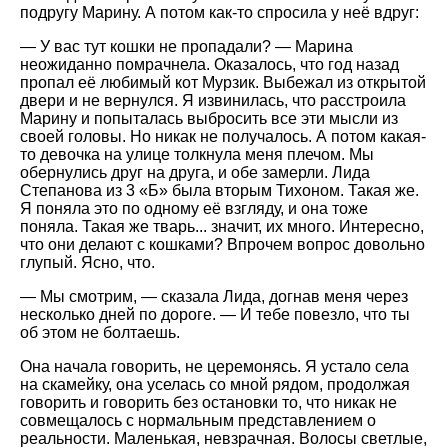
подругу Марину. А потом как-то спросила у неё вдруг:
— У вас тут кошки не пропадали? — Марина
неожиданно помрачнела. Оказалось, что год назад
пропал её любимый кот Мурзик. Выбежал из открытой
двери и не вернулся. Я извинилась, что расстроила
Марину и попыталась выбросить все эти мысли из
своей головы. Но никак не получалось. А потом какая-
то девочка на улице толкнула меня плечом. Мы
обернулись друг на друга, и обе замерли. Лида
Степанова из 3 «Б» была вторым Тихоном. Такая же.
Я поняла это по одному её взгляду, и она тоже
поняла. Такая же тварь... значит, их много. Интересно,
что они делают с кошками? Впрочем вопрос довольно
глупый. Ясно, что.
— Мы смотрим, — сказала Лида, догнав меня через
несколько дней по дороге. — И тебе повезло, что ты
об этом не болтаешь.
Она начала говорить, не церемонясь. Я устало села
на скамейку, она уселась со мной рядом, продолжая
говорить и говорить без остановки то, что никак не
совмещалось с нормальным представлением о
реальности. Маленькая, невзрачная. Волосы светлые,