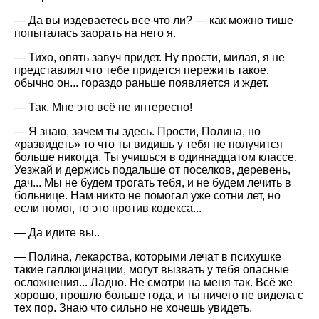
— Да вы издеваетесь все что ли? — как можно тише
попыталась заорать на него я.
— Тихо, опять завуч придет. Ну прости, милая, я не
представлял что тебе придется пережить такое,
обычно он... гораздо раньше появляется и ждет.
— Так. Мне это всё не интересно!
— Я знаю, зачем ты здесь. Прости, Полина, но
«развидеть» то что ты видишь у тебя не получится
больше никогда. Ты учишься в одиннадцатом классе.
Уезжай и держись подальше от поселков, деревень,
дач... Мы не будем трогать тебя, и не будем лечить в
больнице. Нам никто не помогал уже сотни лет, но
если помог, то это против кодекса...
— Да идите вы..
— Полина, лекарства, которыми лечат в психушке
такие галлюцинации, могут вызвать у тебя опасные
осложнения... Ладно. Не смотри на меня так. Всё же
хорошо, прошло больше года, и ты ничего не видела с
тех пор. Знаю что сильно не хочешь увидеть.