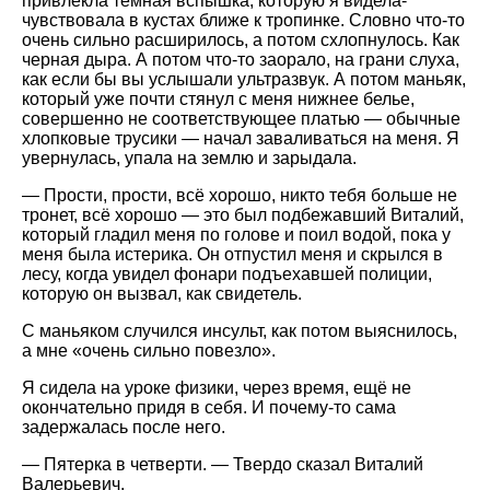
привлекла темная вспышка, которую я видела-
чувствовала в кустах ближе к тропинке. Словно что-то
очень сильно расширилось, а потом схлопнулось. Как
черная дыра. А потом что-то заорало, на грани слуха,
как если бы вы услышали ультразвук. А потом маньяк,
который уже почти стянул с меня нижнее белье,
совершенно не соответствующее платью — обычные
хлопковые трусики — начал заваливаться на меня. Я
увернулась, упала на землю и зарыдала.
— Прости, прости, всё хорошо, никто тебя больше не
тронет, всё хорошо — это был подбежавший Виталий,
который гладил меня по голове и поил водой, пока у
меня была истерика. Он отпустил меня и скрылся в
лесу, когда увидел фонари подъехавшей полиции,
которую он вызвал, как свидетель.
С маньяком случился инсульт, как потом выяснилось,
а мне «очень сильно повезло».
Я сидела на уроке физики, через время, ещё не
окончательно придя в себя. И почему-то сама
задержалась после него.
— Пятерка в четверти. — Твердо сказал Виталий
Валерьевич.