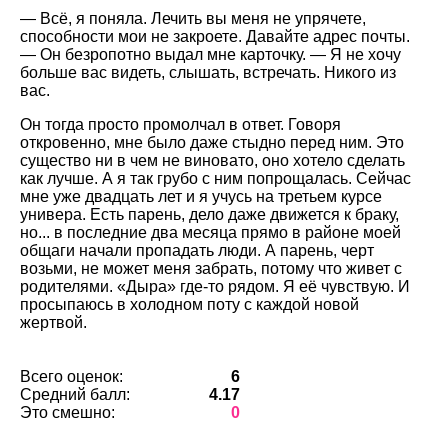
— Всё, я поняла. Лечить вы меня не упрячете,
способности мои не закроете. Давайте адрес почты.
— Он безропотно выдал мне карточку. — Я не хочу
больше вас видеть, слышать, встречать. Никого из
вас.
Он тогда просто промолчал в ответ. Говоря
откровенно, мне было даже стыдно перед ним. Это
существо ни в чем не виновато, оно хотело сделать
как лучше. А я так грубо с ним попрощалась. Сейчас
мне уже двадцать лет и я учусь на третьем курсе
универа. Есть парень, дело даже движется к браку,
но... в последние два месяца прямо в районе моей
общаги начали пропадать люди. А парень, черт
возьми, не может меня забрать, потому что живет с
родителями. «Дыра» где-то рядом. Я её чувствую. И
просыпаюсь в холодном поту с каждой новой
жертвой.
Всего оценок:
6
Средний балл:
4.17
Это смешно:
0