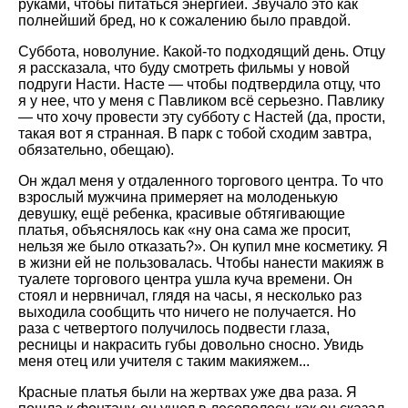
руками, чтобы питаться энергией. Звучало это как
полнейший бред, но к сожалению было правдой.
Суббота, новолуние. Какой-то подходящий день. Отцу
я рассказала, что буду смотреть фильмы у новой
подруги Насти. Насте — чтобы подтвердила отцу, что
я у нее, что у меня с Павликом всё серьезно. Павлику
— что хочу провести эту субботу с Настей (да, прости,
такая вот я странная. В парк с тобой сходим завтра,
обязательно, обещаю).
Он ждал меня у отдаленного торгового центра. То что
взрослый мужчина примеряет на молоденькую
девушку, ещё ребенка, красивые обтягивающие
платья, объяснялось как «ну она сама же просит,
нельзя же было отказать?». Он купил мне косметику. Я
в жизни ей не пользовалась. Чтобы нанести макияж в
туалете торгового центра ушла куча времени. Он
стоял и нервничал, глядя на часы, я несколько раз
выходила сообщить что ничего не получается. Но
раза с четвертого получилось подвести глаза,
ресницы и накрасить губы довольно сносно. Увидь
меня отец или учителя с таким макияжем...
Красные платья были на жертвах уже два раза. Я