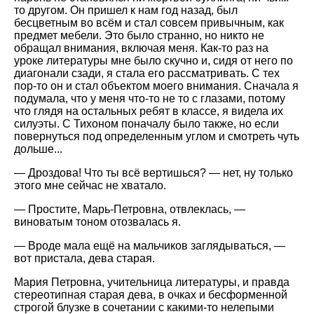
то другом. Он пришел к нам год назад, был
бесцветным во всём и стал совсем привычным, как
предмет мебели. Это было странно, но никто не
обращал внимания, включая меня. Как-то раз на
уроке литературы мне было скучно и, сидя от него по
диагонали сзади, я стала его рассматривать. С тех
пор-то он и стал объектом моего внимания. Сначала я
подумала, что у меня что-то не то с глазами, потому
что глядя на остальных ребят в классе, я видела их
силуэты. С Тихоном поначалу было также, но если
повернуться под определенным углом и смотреть чуть
дольше...
— Дроздова! Что ты всё вертишься? — нет, ну только
этого мне сейчас не хватало.
— Простите, Марь-Петровна, отвлеклась, —
виноватым тоном отозвалась я.
— Вроде мала ещё на мальчиков заглядываться, —
вот пристала, дева старая.
Мария Петровна, учительница литературы, и правда
стереотипная старая дева, в очках и бесформенной
строгой блузке в сочетании с какими-то нелепыми