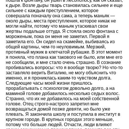
пошла к фонтану, он ушел в лесополосу, как он сказал,
к дыре. Возле дыры тварь становилась сильнее и еще
сильнее с каждым преступлением, которое
совершала поначалу она сама, а теперь маньяк —
около дыры, места преступления, которое никак не
могли найти, потому что маньяк утаскивал свои
жертвы подальше оттуда. Я стояла около фонтана с
мороженым, пока он меня не заметил. Первой я
заметила его. Он сидел на скамейке, выбиваясь из
общей картины, чем-то неуловимым. Мерзкий,
противный мужик в клетчатой рубашке. В этот момент
я поняла, что плана как такового не было, или мне его
не сообщили, и мне стало очень страшно. В сознание
пробивались вопросы: что я вообще творю? Но что-то
заставляло верить Виталию, не могу объяснить что
именно, и я прониклась каким-то чувством долга.
Следующие часы моей жизни пришлось
прорабатывать с психологом довольно долго, а на
маминой голове добавилось несколько седых волос.
Странно, что их не добавилось на моей собственной
голове. Отец строго-настрого запретил мне
возвращаться домой позже девяти, но было уже
плевать. Я закончила школу и поступила в институт в
крупном городе. В крупных городах этого меньше,
потому что больше людей. Отчасти, люди влияют