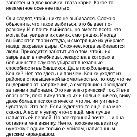
заплетены в две косички, глаза карие. Какое-то
незаметное осеннее пальто.
Они следят, чтобы никто не выбивался. Сложно
объяснить, что такое выбиться, это бывает по-
разному. И я почти выбилась, но вместо всего, что
могла бы, увидела их самих, смотрящих. Иногда
выбиваются твари оттуда, и смотрящие их убирают
назад, закрывая дыры. Сложнее, когда выбиваются
люди. Приходится заботиться о том, чтобы их
закрывали в лечебницы, лекарства в которых в
большинстве случаев убирают внезапные
способности выбившихся. Да, в психбольницы.
Кошки? Нет, это здесь ни при чем. Кошки уходят из
районов с повышенной аномальностью, потому что не
выдерживают напряжения, а смотрящие наблюдают
за такими районами. Это как электрический ток. Я вне
опасности, пока вижу только их и больше ничего, вижу
даже больше психологически, что ли, интуитивно
чувствую. Это всё. Если будет что-то ещё, она мне
скажет. А если я увижу что-то ещё, мне лучше
написать ей первой. По электронной почте — и она
оставила мне визитку. Нечто, похожее на визитку,
бумажку с одним только е-мэйлом, написанным
детским карандашом.