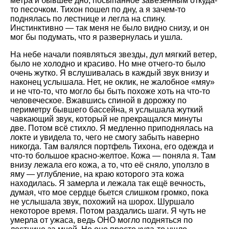
метра и бывшее дно, посыпанное завезенным откуда-
то песочком. Тихон пошел по дну, а я зачем-то
поднялась по лестнице и легла на спину.
Инстинктивно — так меня не было видно снизу, и он
мог бы подумать, что я развернулась и ушла.
На небе начали появляться звезды, дул мягкий ветер,
было не холодно и красиво. Но мне отчего-то было
очень жутко. Я вслушивалась в каждый звук внизу и
наконец услышала. Нет, не оклик, не жалобное «мяу»
и не что-то, что могло бы быть похоже хоть на что-то
человеческое. Вжавшись спиной в дорожку по
периметру бывшего бассейна, я услышала жуткий
чавкающий звук, который не прекращался минуты
две. Потом всё стихло. Я медленно приподнялась на
локте и увидела то, чего не смогу забыть наверно
никогда. Там валялся портфель Тихона, его одежда и
что-то большое красно-желтое. Кожа — поняла я. Там
внизу лежала его кожа, а то, что её сняло, уползло в
яму — углубление, на краю которого эта кожа
находилась. Я замерла и лежала так ещё вечность,
думая, что мое сердце бьется слишком громко, пока
не услышала звук, похожий на шорох. Шуршало
некоторое время. Потом раздались шаги. Я чуть не
умерла от ужаса, ведь ОНО могло подняться по