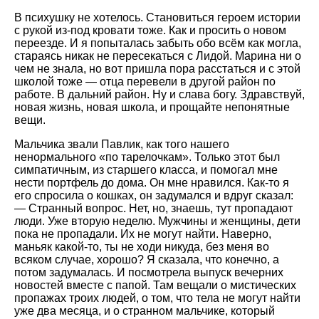
В психушку не хотелось. Становиться героем истории
с рукой из-под кровати тоже. Как и просить о новом
переезде. И я попыталась забыть обо всём как могла,
стараясь никак не пересекаться с Лидой. Марина ни о
чем не знала, но вот пришла пора расстаться и с этой
школой тоже — отца перевели в другой район по
работе. В дальний район. Ну и слава богу. Здравствуй,
новая жизнь, новая школа, и прощайте непонятные
вещи.
Мальчика звали Павлик, как того нашего
ненормального «по тарелочкам». Только этот был
симпатичным, из старшего класса, и помогал мне
нести портфель до дома. Он мне нравился. Как-то я
его спросила о кошках, он задумался и вдруг сказал:
— Странный вопрос. Нет, но, знаешь, тут пропадают
люди. Уже вторую неделю. Мужчины и женщины, дети
пока не пропадали. Их не могут найти. Наверно,
маньяк какой-то, ты не ходи никуда, без меня во
всяком случае, хорошо? Я сказала, что конечно, а
потом задумалась. И посмотрела выпуск вечерних
новостей вместе с папой. Там вещали о мистических
пропажах троих людей, о том, что тела не могут найти
уже два месяца, и о странном мальчике, который