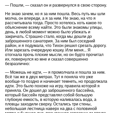
— Пошли, — сказал он и развернулся в свою сторону.
Не знаю зачем, но я за ним пошла. Весь путь мы шли
молча, он впереди, а я за ним. Не знаю, на что я
рассчитывала тогда. Просто хотелось хоть какое-то
объяснение всему найти. Это были знакомы улицы,
день, в любой момент можно было убежать и
закричать. Страшно стало, когда мы дошли до
заброшенного санатория. За ним был соседний
район, и я подумала, что Тихон решил срезать дорогу.
Или зарезать очередную кошку. Или меня... Я
отогнала прочь плохие мысли, но он будто прочитал
их, повернулся ко мне и сказал совершенно
безразлично:
— Можешь не идти, — я промолчала и пошла за ним.
Всё так же в двух метрах. Тут я поняла что уже
вообще-то поздно и начинает темнеть, но продолжала
идти. Это было похоже на игру, правила которой я
приняла. Он дошел до заброшенного бассейна,
который бассейн представлял собой большую
глубокую емкость, в которую наливалась вода, а
пловцы заходили сверху. Остались три стены,
небольшая лестница наверх на два с половиной