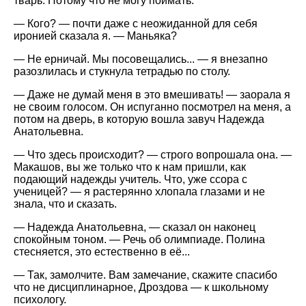
тварь. Потому что не могу поймать.
— Кого? — почти даже с неожиданной для себя
иронией сказала я. — Маньяка?
— Не ерничай. Мы посовещались... — я внезапно
разозлилась и стукнула тетрадью по столу.
— Даже не думай меня в это вмешивать! — заорала я
не своим голосом. Он испуганно посмотрел на меня, а
потом на дверь, в которую вошла завуч Надежда
Анатольевна.
— Что здесь происходит? — строго вопрошала она. —
Макашов, вы же только что к нам пришли, как
подающий надежды учитель. Что, уже ссора с
ученицей? — я растерянно хлопала глазами и не
знала, что и сказать.
— Надежда Анатольевна, — сказал он наконец
спокойным тоном. — Речь об олимпиаде. Полина
стесняется, это естественно в её...
— Так, замолчите. Вам замечание, скажите спасибо
что не дисциплинарное, Дроздова — к школьному
психологу.