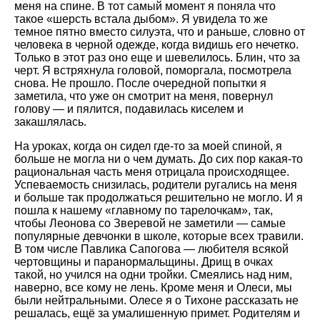
меня на спине. В тот самый момент я поняла что
такое «шерсть встала дыбом». Я увидела то же
темное пятно вместо силуэта, что и раньше, словно от
человека в черной одежде, когда видишь его нечетко.
Только в этот раз оно еще и шевелилось. Блин, что за
черт. Я встряхнула головой, поморгала, посмотрела
снова. Не прошло. После очередной попытки я
заметила, что уже он смотрит на меня, повернул
голову — и пялится, подавилась киселем и
закашлялась.
На уроках, когда он сидел где-то за моей спиной, я
больше не могла ни о чем думать. До сих пор какая-то
рациональная часть меня отрицала происходящее.
Успеваемость снизилась, родители ругались на меня
и больше так продолжаться решительно не могло. И я
пошла к нашему «главному по тарелочкам», так,
чтобы Леонова со Зверевой не заметили — самые
популярные девчонки в школе, которые всех травили.
В том числе Павлика Сапогова — любителя всякой
чертовщины и паранормальщины. Дрищ в очках
такой, но учился на одни тройки. Смеялись над ним,
наверно, все кому не лень. Кроме меня и Олеси, мы
были нейтральными. Олесе я о Тихоне рассказать не
решалась, ещё за умалишенную примет. Родителям и