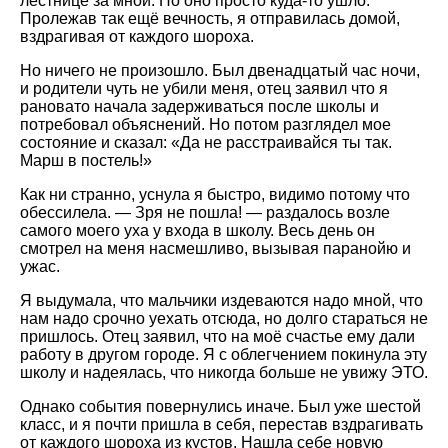
лестнице за мной. Но оно просто куда-то ушло.
Пролежав так ещё вечность, я отправилась домой,
вздрагивая от каждого шороха.
Но ничего не произошло. Был двенадцатый час ночи,
и родители чуть не убили меня, отец заявил что я
рановато начала задерживаться после школы и
потребовал объяснений. Но потом разглядел мое
состояние и сказал: «Да не расстраивайся ты так.
Марш в постель!»
Как ни странно, уснула я быстро, видимо потому что
обессилела. — Зря не пошла! — раздалось возле
самого моего уха у входа в школу. Весь день он
смотрел на меня насмешливо, вызывая паранойю и
ужас.
Я выдумала, что мальчики издеваются надо мной, что
нам надо срочно уехать отсюда, но долго стараться не
пришлось. Отец заявил, что на моё счастье ему дали
работу в другом городе. Я с облегчением покинула эту
школу и надеялась, что никогда больше не увижу ЭТО.
Однако события повернулись иначе. Был уже шестой
класс, и я почти пришла в себя, перестав вздрагивать
от каждого шороха из кустов. Нашла себе новую