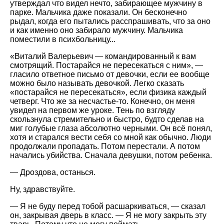
утверждал что видел нечто, забирающее мужчину в
парке. Мальчика даже показали. Он бесконечно
рыдал, когда его пытались расспрашивать, что за оно
и как именно оно забирало мужчину. Мальчика
поместили в психбольницу...
«Виталий Валерьевич — командированный к вам
смотрящий. Постарайся не пересекаться с ним», —
гласило ответное письмо от девочки, если ее вообще
можно было называть девочкой. Легко сказать
«постарайся не пересекаться», если физика каждый
четверг. Что же за несчастье-то. Конечно, он меня
увидел на первом же уроке. Тень по взгляду
скользнула стремительно и быстро, будто сделав на
миг голубые глаза абсолютно черными. Он всё понял,
хотя и старался вести себя со мной как обычно. Люди
продолжали пропадать. Потом перестали. А потом
начались убийства. Сначала девушки, потом ребенка.
— Дроздова, останься.
Ну, здравствуйте.
— Я не буду перед тобой расшаркиваться, — сказал
он, закрывая дверь в класс. — Я не могу закрыть эту