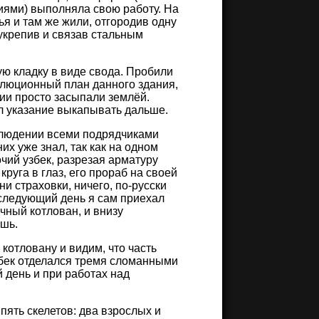
ями) выполняла свою работу. На
я и там же жили, отгородив одну
укрепив и связав стальным
ую кладку в виде свода. Пробили
олюционный план данного здания,
ции просто засыпали землёй.
л указание выкапывать дальше.
облюдении всеми подрядчиками
них уже знал, так как на одном
чий узбек, разрезая арматуру
руга в глаз, его прораб на своей
ни страховки, ничего, по-русски
а следующий день я сам приехал
ичный котлован, и внизу
ишь.
котловану и видим, что часть
збек отделался тремя сломанными
 день и при работах над
пять скелетов: два взрослых и