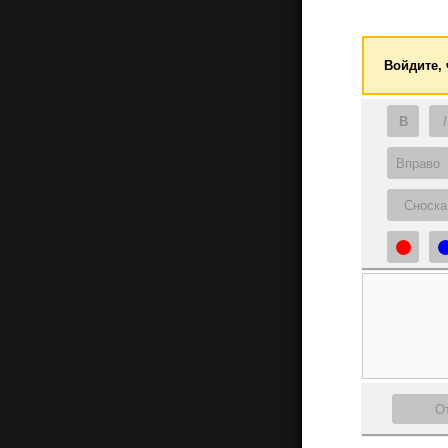
Войдите,
B
I
Вправо
Сноска