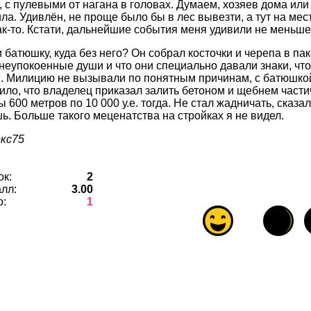
, с пулевыми от нагана в головах. Думаем, хозяев дома или
ла. Удивлён, не проще было бы в лес вывезти, а тут на мес
ак-то. Кстати, дальнейшие события меня удивили не меньш
батюшку, куда без него? Он собрал косточки и черепа в пак
 неупокоенные души и что они специально давали знаки, чт
. Милицию не вызывали по понятным причинам, с батюшкой
ило, что владелец приказал залить бетоном и щебнем част
 600 метров по 10 000 у.е. тогда. Не стал жадничать, сказал
ь. Больше такого меценатства на стройках я не видел.
екс75
ок:
2
лл:
3.00
о:
1