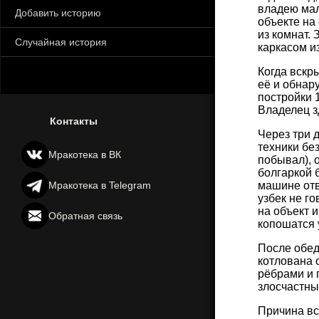
владею ма
Добавить историю
объекте на
из комнат.
Случайная история
каркасом и
Когда вскр
её и обнар
постройки 
Владелец з
Контакты
Через три 
техники без
Мракотека в ВК
побывал), 
болгаркой 
Мракотека в Telegram
машине отвё
узбек не г
на объект и
Обратная связь
копошатся у
После обед
котлована 
рёбрами и 
злосчастн
Причина вс