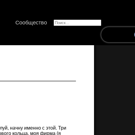
Сообщество
уй, начну именно с этой. Три
вого кольца, моя фирма (я