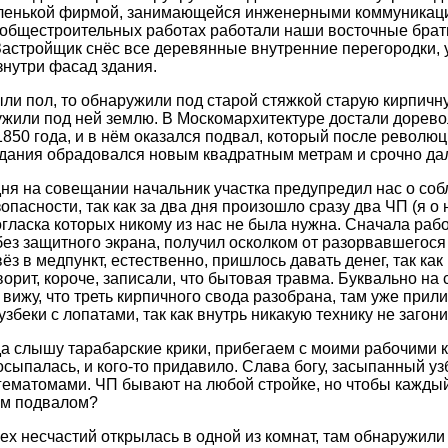
ленькой фирмой, занимающейся инженерными коммуникаци
 общестроительных работах работали наши восточные брать
 Застройщик снёс все деревянные внутренние перегородки, 
знутри фасад здания.
ыли пол, то обнаружили под старой стяжкой старую кирпичн
ужили под ней землю. В Москомархитектуре достали дорев
1850 года, и в нём оказался подвал, который после револю
дания обрадовался новым квадратным метрам и срочно да
дня на совещании начальник участка предупредил нас о с
опасности, так как за два дня произошло сразу два ЧП (я о 
огласка которых никому из нас не была нужна. Сначала рабо
без защитного экрана, получил осколком от разорвавшегося к
з в медпункт, естественно, пришлось давать денег, так как 
оворит, короче, записали, что бытовая травма. Буквально н
 вижу, что треть кирпичного свода разобрана, там уже прил
збеки с лопатами, так как внутрь никакую технику не загон
а слышу тарабарские крики, прибегаем с моими рабочими к 
осыпалась, и кого-то придавило. Слава богу, засыпанный у
гематомами. ЧП бывают на любой стройке, но чтобы каждый
ым подвалом?
ех несчастий открылась в одной из комнат, там обнаружили 