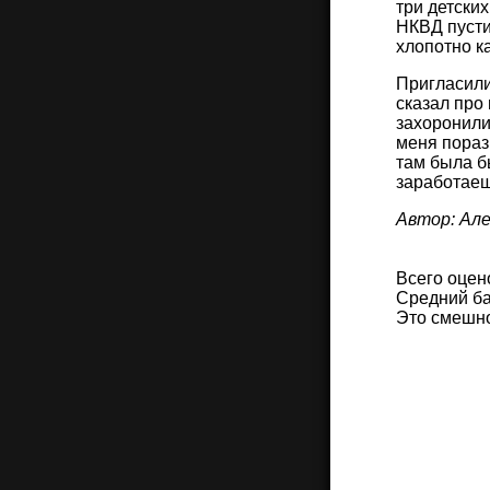
три детских
НКВД пусти
хлопотно к
Пригласили 
сказал про
захоронили
меня пораз
там была бы
заработаеш
Автор: Ал
Всего оцен
Средний ба
Это смешн