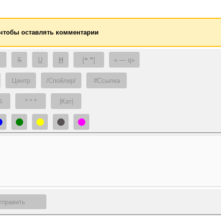
 чтобы оставлять комментарии
S
U
H
[❝ ❞]
— q
Центр
/Спойлер/
#Ссылка
* * *
|Кат|
1