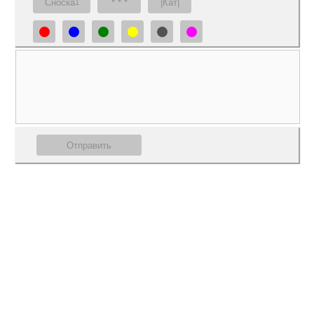
Сноска
* * *
|Кат|
1