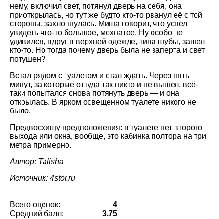
нему, включил свет, потянул дверь на себя, она
приоткрылась, но тут же будто кто-то рванул её с той
стороны, захлопнулась. Миша говорит, что успел
увидеть что-то большое, мохнатое. Ну особо не
удивился, вдруг в верхней одежде, типа шубы, зашел
кто-то. Но тогда почему дверь была не заперта и свет
потушен?
Встал рядом с туалетом и стал ждать. Через пять
минут, за которые оттуда так никто и не вышел, всё-
таки попытался снова потянуть дверь — и она
открылась. В ярком освещенном туалете никого не
было.
Предвосхищу предположения: в туалете нет второго
выхода или окна, вообще, это кабинка полтора на три
метра примерно.
Автор: Talisha
Источник: 4stor.ru
Всего оценок:
4
Средний балл:
3.75