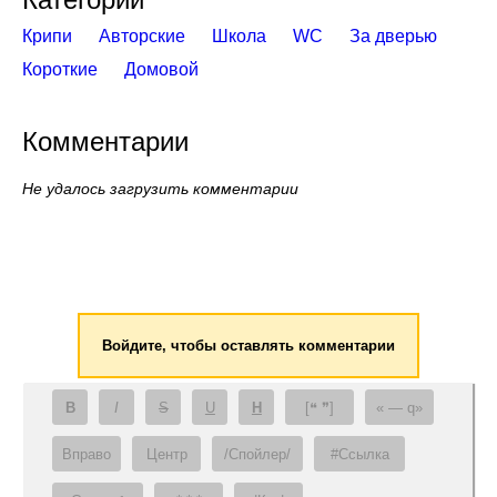
Крипи
Авторские
Школа
WC
За дверью
Короткие
Домовой
Комментарии
Не удалось загрузить комментарии
Войдите, чтобы оставлять комментарии
B
I
S
U
H
[❝ ❞]
— q
Вправо
Центр
/Спойлер/
#Ссылка