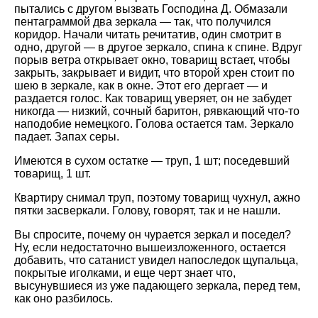
пытались с другом вызвать Господина Д. Обмазали
пентаграммой два зеркала — так, что получился
коридор. Начали читать речитатив, один смотрит в
одно, другой — в другое зеркало, спина к спине. Вдруг
порыв ветра открывает окно, товарищ встает, чтобы
закрыть, закрывает и видит, что второй хрен стоит по
шею в зеркале, как в окне. Этот его дергает — и
раздается голос. Как товарищ уверяет, он не забудет
никогда — низкий, сочный баритон, рявкающий что-то
наподобие немецкого. Голова остается там. Зеркало
падает. Запах серы.
Имеются в сухом остатке — труп, 1 шт; поседевший
товарищ, 1 шт.
Квартиру снимал труп, поэтому товарищ чухнул, ажно
пятки засверкали. Голову, говорят, так и не нашли.
Вы спросите, почему он чурается зеркал и поседел?
Ну, если недостаточно вышеизложенного, остается
добавить, что сатанист увидел напоследок щупальца,
покрытые иголками, и еще черт знает что,
высунувшиеся из уже падающего зеркала, перед тем,
как оно разбилось.