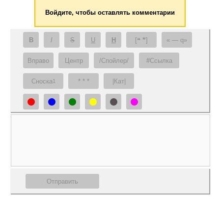
Войдите, чтобы оставлять комментарии
B
I
S
U
H
[❝ ❞]
— q
Вправо
Центр
/Спойлер/
#Ссылка
Сноска
* * *
|Кат|
1