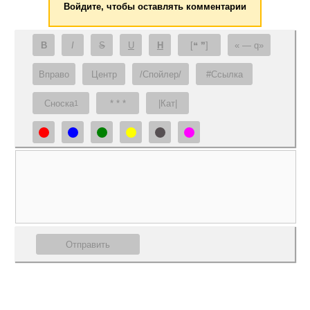
Войдите, чтобы оставлять комментарии
B
I
S
U
H
[❝ ❞]
— q
Вправо
Центр
/Спойлер/
#Ссылка
Сноска
* * *
|Кат|
1