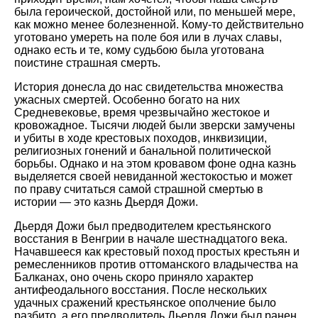
была героической, достойной или, по меньшей мере,
как можно менее болезненной. Кому-то действительно
уготовано умереть на поле боя или в лучах славы,
однако есть и те, кому судьбою была уготована
поистине страшная смерть.
История донесла до нас свидетельства множества
ужасных смертей. Особенно богато на них
Средневековье, время чрезвычайно жестокое и
кровожадное. Тысячи людей были зверски замучены
и убиты в ходе крестовых походов, инквизиции,
религиозных гонений и банальной политической
борьбы. Однако и на этом кровавом фоне одна казнь
выделяется своей невиданной жестокостью и может
по праву считаться самой страшной смертью в
истории — это казнь Дьердя Дожи.
Дьердя Дожи был предводителем крестьянского
восстания в Венгрии в начале шестнадцатого века.
Начавшееся как крестовый поход простых крестьян и
ремесленников против оттоманского владычества на
Балканах, оно очень скоро приняло характер
антифеодального восстания. После нескольких
удачных сражений крестьянское ополчение было
разбито, а его предводитель Дьердя Дожи был ранен