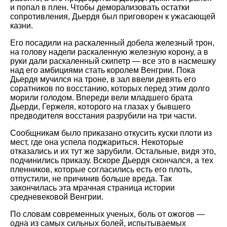
и попал в плен. Чтобы деморализовать остатки
сопротивления, Дьердя был приговорен к ужасающей
казни.
Его посадили на раскаленный добела железный трон,
на голову надели раскаленную железную корону, а в
руки дали раскаленный скипетр — все это в насмешку
над его амбициями стать королем Венгрии. Пока
Дьердя мучился на троне, в зал ввели девять его
соратников по восстанию, которых перед этим долго
морили голодом. Впереди вели младшего брата
Дьерди, Гержеля, которого на глазах у бывшего
предводителя восстания разрубили на три части.
Сообщникам было приказано откусить куски плоти из
мест, где она успела поджариться. Некоторые
отказались и их тут же зарубили. Остальные, видя это,
подчинились приказу. Вскоре Дьердя скончался, а тех
пленников, которые согласились есть его плоть,
отпустили, не причинив больше вреда. Так
закончилась эта мрачная страница истории
средневековой Венгрии.
По словам современных ученых, боль от ожогов —
одна из самых сильных болей, испытываемых