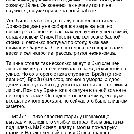
хозяину 19 лет. Он конечно так ничему почти не
научился, но уже привык к своей работе.
Уже было темно, когда в салун вошёл посетитель.
Эрик-официант уже собирался закрываться, но
посмотрев на посетителя, махнул рукой и ушёл домой,
оставив ключи Стиву. Посетитель сел возле барной
стойки и легонько постучал по столу, вызывая
внимание бармена. Стив, ни слова не говоря, налил
виски и сел напротив, рассматривая незнакомца.
Тишина стояла так несколько минут, и был слышен
лишь шум ветра, что усиливался с каждой минутой на
улице. Но со второго этажа спустился Брайн (он же
пианист). Брайн был стар, его жена умерла, а двое
детей давно уехали в другой штат и неизвестно, живы
ли они. Поэтому Брайн жил в салуне в одной комнате
не втором этаже. Он подошёл к незнакомцу, его руки
всегда немного дрожали, но сейчас это было слишком
заметно.
— Майк? — тихо спросил старик у незнакомца,
вызвав у последнего улыбку, которая была видна из-
под шляпы. Майк снял шляпу и молча пожал руку
старику. На удивлённый взгляд Стива пианист