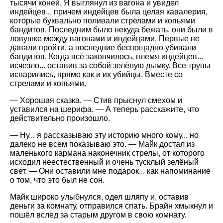
тысячи коней. Я выглянул из вагона и увидел
индейцев... причем индейцев была целая кавалерия,
которые буквально поливали стрелами и копьями
бандитов. Последним было некуда бежать, они были в
ловушке между вагонами и индейцами. Первые не
давали пройти, а последние беспощадно убивали
бандитов. Когда всё закончилось, племя индейцев...
исчезло... оставив за собой зелёную дымку. Все трупы
испарились, прямо как и их убийцы. Вместе со
стрелами и копьями.
— Хорошая сказка. — Стив прыснул смехом и
уставился на шерифа. — А теперь расскажите, что
действительно произошло.
— Ну... я рассказываю эту историю много кому... но
далеко не всем показываю это. — Майк достал из
маленького кармана наконечник стрелы, от которого
исходил неестественный и очень тусклый зелёный
свет. — Они оставили мне подарок... как напоминание
о том, что это был не сон.
Майк широко улыбнулся, одел шляпу и, оставив
деньги за комнату, отправился спать. Брайн хмыкнул и
пошёл вслед за старым другом в свою комнату.