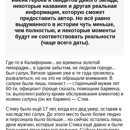
имена героев и бандитов Дикого Запада,
некоторые названия и другая реальная
информация, которую сможет
предоставить автор. Но всё равно
выдуманного в истории чуть меньше,
чем полностью, и некоторые моменты
будут не соответствовать реальности
(чаще всего даты).
Где-то в Калифорнии... во времена золотой
лихорадки... в одном забытом, не людном городе...
был салун. Ветхое здание уже в те года грозилось
развалиться, но на это не обращали внимания. В
салуне были лишь: пианист — старенький мужик лет
60-ти, официант (проще сказать, помощник бармена,
т.к. выполнял работу кроме обслуживания клиентов) и
хозяин салуна (он же бармен) — Стив.
Стиву было ещё 17 лет, когда его дед умер, оставив в
наследство салун. До этого место было более людно
и персонала было больше... но сейчас остались лишь
двое мужчин, которые знали Стива ещё давно и были
большими друзьями его дедушки. Сейчас молодому