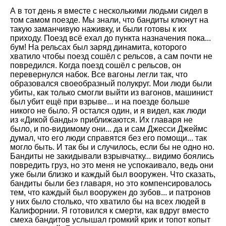
А в тот день я вместе с несколькими людьми сидел в
том самом поезде. Мы знали, что бандиты клюнут на
такую заманчивую наживку, и были готовы к их
приходу. Поезд всё ехал до пункта назначения пока...
бум! На рельсах был заряд динамита, которого
хватило чтобы поезд сошёл с рельсов, а сам почти не
повредился. Когда поезд сошёл с рельсов, он
перевернулся набок. Все вагоны легли так, что
образовался своеобразный полукруг. Мои люди были
убиты, как только смогли выйти из вагонов, машинист
был убит ещё при взрыве... и на поезде больше
никого не было. Я остался один, и я видел, как люди
из «Дикой банды» приближаются. Их главаря не
было, и по-видимому они... да и сам Джесси Джеймс
думал, что его люди справятся без его помощи... так
могло быть. И так бы и случилось, если бы не одно но.
Бандиты не закидывали взрывчатку... видимо боялись
повредить груз, но это меня не успокаивало, ведь они
уже были близко и каждый был вооружен. Что сказать,
бандиты были без главаря, но это компенсировалось
тем, что каждый был вооружен до зубов... и патронов
у них было столько, что хватило бы на всех людей в
Калифорнии. Я готовился к смерти, как вдруг вместо
смеха бандитов услышал громкий крик и топот копыт