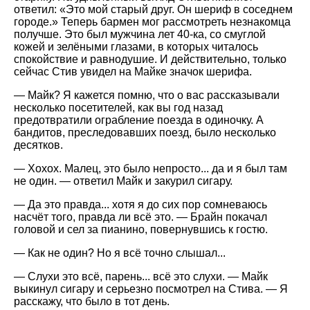
ответил: «Это мой старый друг. Он шериф в соседнем
городе.» Теперь бармен мог рассмотреть незнакомца
получше. Это был мужчина лет 40-ка, со смуглой
кожей и зелёными глазами, в которых читалось
спокойствие и равнодушие. И действительно, только
сейчас Стив увидел на Майке значок шерифа.
— Майк? Я кажется помню, что о вас рассказывали
несколько посетителей, как вы год назад
предотвратили ограбление поезда в одиночку. А
бандитов, преследовавших поезд, было несколько
десятков.
— Хохох. Малец, это было непросто... да и я был там
не один. — ответил Майк и закурил сигару.
— Да это правда... хотя я до сих пор сомневаюсь
насчёт того, правда ли всё это. — Брайн покачал
головой и сел за пианино, повернувшись к гостю.
— Как не один? Но я всё точно слышал...
— Слухи это всё, парень... всё это слухи. — Майк
выкинул сигару и серьезно посмотрел на Стива. — Я
расскажу, что было в тот день.