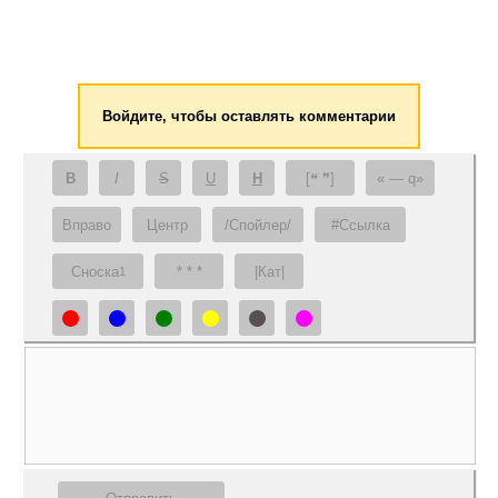
Войдите, чтобы оставлять комментарии
B
I
S
U
H
[❝ ❞]
— q
Вправо
Центр
/Спойлер/
#Ссылка
Сноска
* * *
|Кат|
1