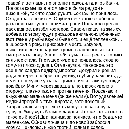
травой и вётлами, но вполне подходил для рыбалки.
Полоска камыша в этом месте была редкой и
низенькой, так что даже рубить «окна» не пришлось.
Сходил за топориком. Срубил несколько особенно
разлапистых кустов, примял траву. Поставил кресло
раскладное, развёл костерок. Сварил кашу на жмыху,
добавил к этому чуду присадок ванильно-клубничных
(вот такие у рыбы вкусы бывают), и ещё тёпленькой…
выбросил в реку. Прикормил место. Закурил,
выключил все фонарики, кроме налобного, и стал
смотреть на воду. А про себя думаю — тревога только
сильнее стала. Гнетущее чувство появилось, словно
кому-то плохо сделал. Отмахнулся. Наверное, это
осенняя хандра подкрадывается. Докурил и решил
ради интереса побросать удочку, глубину замерить, да
и место получше узнать. Примостился, закинул и жду
поклёвку. Минут через двадцать поплавок увело в
сторону, плавно так, но против течения. Подсекаю и
выуживаю малька меня (он же налим). Вот удивление!
Редкий трофей в этих широтах, зато почётный.
Забрасываю и через десять минут снова тащу на
сушу рыбину чуть больше ладони. Что же это за место
такое рыбное?! Два налима за полчаса, и не беда, что
маленькие. Обновил живца и по новой забросил
удочку. Поклёвка, и уже третий налим в садок.