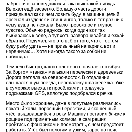
забрести в заповедник или заказник какой-нибудь.
Выехал ещё засветло. Большую часть дороги
прикидывал как и чем ловить буду, в машине целый
арсенал из удочек и спиннингов, только в тот раз ни к
чему душа не лежала. Было тревожное и глупое
чувство. Обычно радуюсь, когда один вот так
выбираюсь к воде, а тут хоть разворачивайся и езжай
обратно. Подумал, что это всё от того, что с тестем
буду рыбу удить — не привычный напарник, вот и
нервничаю… Хотя никогда такого за собой не
наблюдал.
Темнело быстро, как и положено в начале сентября.
За бортом «танка» мелькали перелески и деревеньки.
Дорога петляла на северо-восток. В отдалении
слышался шум поезда, неподалёку шла железка. Уже
в сумерках выехал к просёлкам и, пользуясь
подсказками GPS, вплотную подобрался к речке.
Место было хорошее, даже в полутьме различались
покатый холм, поросший берёзками, и скошенный
утёс, выдававшийся в реку. Машину поставил ближе к
рощице под приметным холмом, а сам решил
пройтись с фонариком и посмотреть, с чем предстоит
работать. Утёс был пологим и узким, зарос по пояс