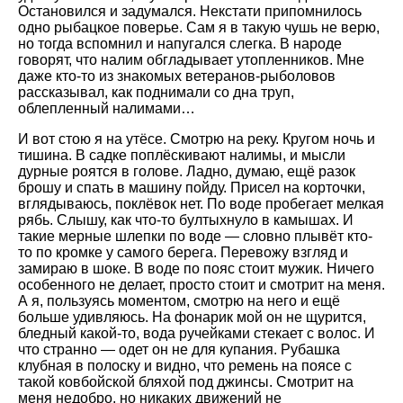
Остановился и задумался. Некстати припомнилось
одно рыбацкое поверье. Сам я в такую чушь не верю,
но тогда вспомнил и напугался слегка. В народе
говорят, что налим обгладывает утопленников. Мне
даже кто-то из знакомых ветеранов-рыболовов
рассказывал, как поднимали со дна труп,
облепленный налимами…
И вот стою я на утёсе. Смотрю на реку. Кругом ночь и
тишина. В садке поплёскивают налимы, и мысли
дурные роятся в голове. Ладно, думаю, ещё разок
брошу и спать в машину пойду. Присел на корточки,
вглядываюсь, поклёвок нет. По воде пробегает мелкая
рябь. Слышу, как что-то бултыхнуло в камышах. И
такие мерные шлепки по воде — словно плывёт кто-
то по кромке у самого берега. Перевожу взгляд и
замираю в шоке. В воде по пояс стоит мужик. Ничего
особенного не делает, просто стоит и смотрит на меня.
А я, пользуясь моментом, смотрю на него и ещё
больше удивляюсь. На фонарик мой он не щурится,
бледный какой-то, вода ручейками стекает с волос. И
что странно — одет он не для купания. Рубашка
клубная в полоску и видно, что ремень на поясе с
такой ковбойской бляхой под джинсы. Смотрит на
меня недобро, но никаких движений не