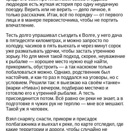
людоедов есть жуткая история про одну неудачную
поездку. Верить или не верить — дело личное, я
только рассказчик. Итак, всё по порядку — от первого
лица и в манере первоисточника, чтобы не портить
впечатление.
Тесть долго упрашивал съездить к Волге, у него дача
в пятидесяти километрах, и можно запросто по
холодку, часиков в пять выехать и через минут сорок
уже разматывать удочки, чтобы застать утреннюю
зорьку. Но для меня такой подход, скорее, неуважение
к рыбалке — хорошее место нужно ещё найти,
прикормить, обустроить — а так наскоком только
побаловаться можно. Однако, родственник был
настойчив, и как-то раз я поддался на уговоры, но с
условием. Решили так: я выезжаю на своём «танке»
(марки «Нива») вечером, подбираю местечко и
готовлю его к утренней рыбалке. А тесть
присоединится потом. Всё равно он реки не знает, а в
подготовке я чужих рук не терплю — мне все мешают.
Такой уж я человек.
Взял снарягу, снасти, прикорм и присадок
полбагажника и выехал к реке, по карте отследил, где
какие территории и дороги, чтобы случайно не