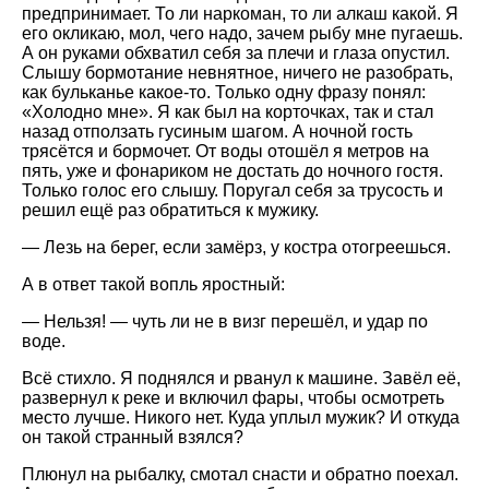
предпринимает. То ли наркоман, то ли алкаш какой. Я
его окликаю, мол, чего надо, зачем рыбу мне пугаешь.
А он руками обхватил себя за плечи и глаза опустил.
Слышу бормотание невнятное, ничего не разобрать,
как бульканье какое-то. Только одну фразу понял:
«Холодно мне». Я как был на корточках, так и стал
назад отползать гусиным шагом. А ночной гость
трясётся и бормочет. От воды отошёл я метров на
пять, уже и фонариком не достать до ночного гостя.
Только голос его слышу. Поругал себя за трусость и
решил ещё раз обратиться к мужику.
— Лезь на берег, если замёрз, у костра отогреешься.
А в ответ такой вопль яростный:
— Нельзя! — чуть ли не в визг перешёл, и удар по
воде.
Всё стихло. Я поднялся и рванул к машине. Завёл её,
развернул к реке и включил фары, чтобы осмотреть
место лучше. Никого нет. Куда уплыл мужик? И откуда
он такой странный взялся?
Плюнул на рыбалку, смотал снасти и обратно поехал.