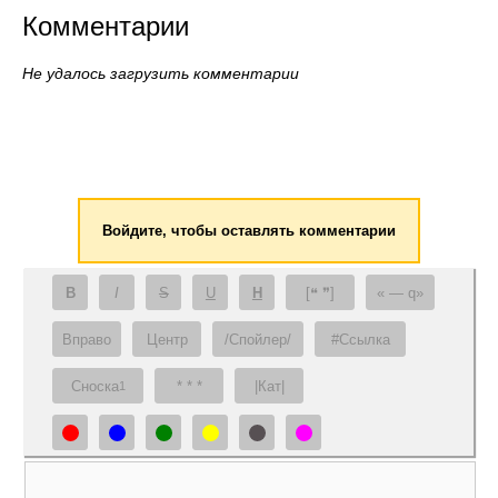
Комментарии
Не удалось загрузить комментарии
Войдите, чтобы оставлять комментарии
B
I
S
U
H
[❝ ❞]
— q
Вправо
Центр
/Спойлер/
#Ссылка
Сноска
* * *
|Кат|
1