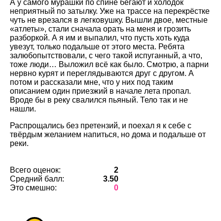
А у самого мурашки по спине бегают и холодок
неприятный по затылку. Уже на трассе на перекрёстке
чуть не врезался в легковушку. Вышли двое, местные
«атлеты», стали сначала орать на меня и грозить
разборкой. А я им и выпалил, что пусть хоть куда
увезут, только подальше от этого места. Ребята
залюбопытствовали, с чего такой испуганный, а что,
тоже люди… Выложил всё как было. Смотрю, а парни
нервно курят и переглядываются друг с другом. А
потом и рассказали мне, что у них под таким
описанием один приезжий в начале лета пропал.
Вроде бы в реку свалился пьяный. Тело так и не
нашли.
Распрощались без претензий, и поехал я к себе с
твёрдым желанием напиться, но дома и подальше от
реки.
Всего оценок:
2
Средний балл:
3.50
Это смешно:
0